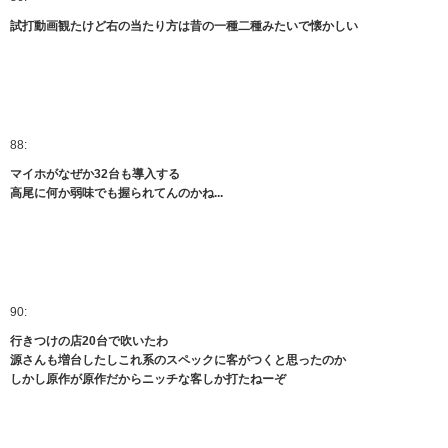
試打動画観たけど右の当たり方は昔の一種二種みたいで懐かしい
88:
マイホがなぜか32台も導入する
高尾に何か弱味でも握られてんのかね...
90:
行きつけの店20台で吹いたわ
源さんも増台したしこれ系のスペックに客がつくと思ったのか
しかし原作が原作だからニッチな客しか打たねーぞ