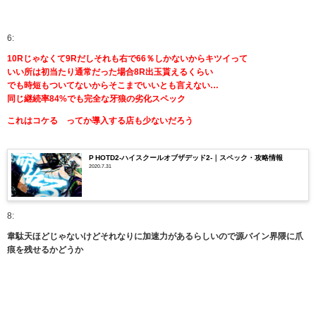
6:
10Rじゃなくて9Rだしそれも右で66％しかないからキツイって
いい所は初当たり通常だった場合8R出玉貰えるくらい
でも時短もついてないからそこまでいいとも言えない…
同じ継続率84%でも完全な牙狼の劣化スペック
これはコケる ってか導入する店も少ないだろう
P HOTD2-ハイスクールオブザデッド2-｜スペック・攻略情報
2020.7.31
8:
韋駄天ほどじゃないけどそれなりに加速力があるらしいので源バイン界隈に爪
痕を残せるかどうか