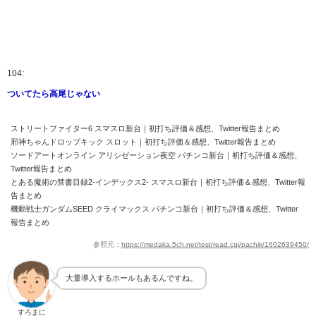
104:
ついてたら高尾じゃない
ストリートファイター6 スマスロ新台｜初打ち評価＆感想、Twitter報告まとめ
邪神ちゃんドロップキック スロット｜初打ち評価＆感想、Twitter報告まとめ
ソードアートオンライン アリシゼーション夜空 パチンコ新台｜初打ち評価＆感想、
Twitter報告まとめ
とある魔術の禁書目録2-インデックス2- スマスロ新台｜初打ち評価＆感想、Twitter報
告まとめ
機動戦士ガンダムSEED クライマックス パチンコ新台｜初打ち評価＆感想、Twitter
報告まとめ
参照元：
https://medaka.5ch.net/test/read.cgi/pachik/1602639450/
大量導入するホールもあるんですね。
すろまに