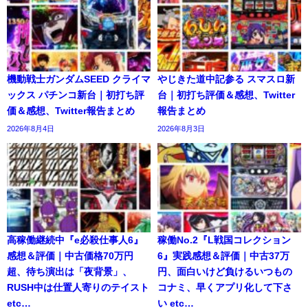
機動戦士ガンダムSEED クライマ
やじきた道中記参る スマスロ新
ックス パチンコ新台｜初打ち評
台｜初打ち評価＆感想、Twitter
価＆感想、Twitter報告まとめ
報告まとめ
2026年8月4日
2026年8月3日
高稼働継続中『e必殺仕事人6』
稼働No.2『L戦国コレクション
感想＆評価｜中古価格70万円
6』実践感想＆評価｜中古37万
超、待ち演出は「夜背景」、
円、面白いけど負けるいつもの
RUSH中は仕置人寄りのテイスト
コナミ、早くアプリ化して下さ
etc…
い etc…