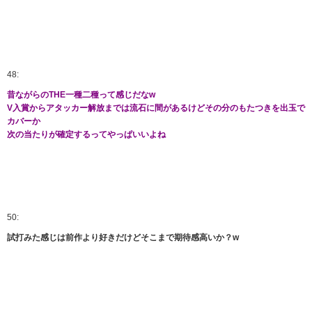
48:
昔ながらのTHE一種二種って感じだなw
V入賞からアタッカー解放までは流石に間があるけどその分のもたつきを出玉で
カバーか
次の当たりが確定するってやっぱいいよね
50:
試打みた感じは前作より好きだけどそこまで期待感高いか？w