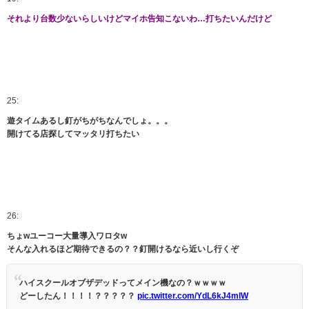
それより台数少ないらしいけどマイホ告知こないわ…打ちたいんだけど
25:
遊タイムあるし釘がちがちなんでしょ。。。
開けてる店探してマッタリ打ちたい
26:
ちょwユーコー大量導入ワロタw
そんな入れるほど期待できるの？？釘開けるなら近いし行くぞ
ハイスクールオブザデッドってメイン機なの？ｗｗｗｗ
どーしたん！！！！？？？？？
pic.twitter.com/YdL6kJ4mlW