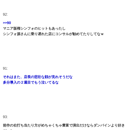
92:
>>90
マニア版権シンフォのヒットもあったし
シンフォ源さんに乗り遅れた店にコンサルが勧めてたりしてなｗ
91:
それはまた、店長の悲壮な顔が見れそうだな
多分導入の２週目でもう泣いてるな
93:
前作の右打ち当たり方がめちゃくちゃ豊富で演出だけならダンバインより好き