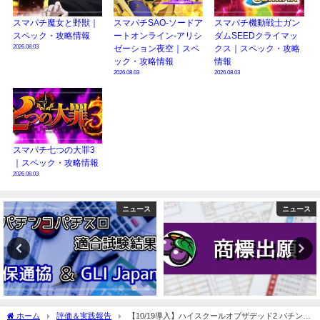
スマパチ魔女と野獣｜
スマパチSAO-ソードア
スマパチ機動戦士ガン
スペック・攻略情報
ートオンライン-アリシ
ダムSEEDクライマッ
2026.08.03
ゼーション夜空｜スペ
クス｜スペック・攻略
ック・攻略情報
情報
2026.08.03
2026.08.03
スマパチ七つの大罪3
｜スペック・攻略情報
2026.08.03
ニュース
検定通過
ホーム
評価＆実践報告
【10/19導入】ハイスクールオブザデッド2 パチンコ