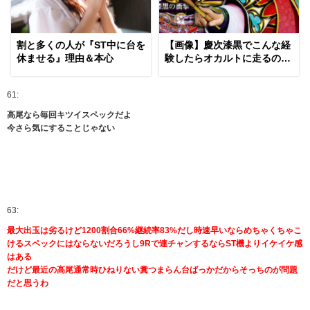
割と多くの人が『ST中に台を
【画像】慶次漆黒でこんな経
休ませる』理由＆本心
験したらオカルトに走るのも
分かる（笑）
61:
高尾なら毎回キツイスペックだよ
今さら気にすることじゃない
63:
最大出玉は劣るけど1200割合66%継続率83%だし時速早いならめちゃくちゃこ
けるスペックにはならないだろうし9Rで連チャンするならST機よりイケイケ感
はある
だけど最近の高尾通常時ひねりない糞つまらん台ばっかだからそっちのが問題
だと思うわ