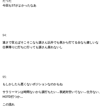
だった
今回もSTがよかったなあ
94:
速さで言えばそこそこなら源さん以外でも夜から打てる台なら嬉しいな
仕事帰りに打ちに行っても源さん座れないし
95:
もしかしたら悪くないポジションなのかもね
サラリーマンは時間ないから源打ちたい→夜絶対空いてない→仕方ない、
HOTD打つか…
この流れ