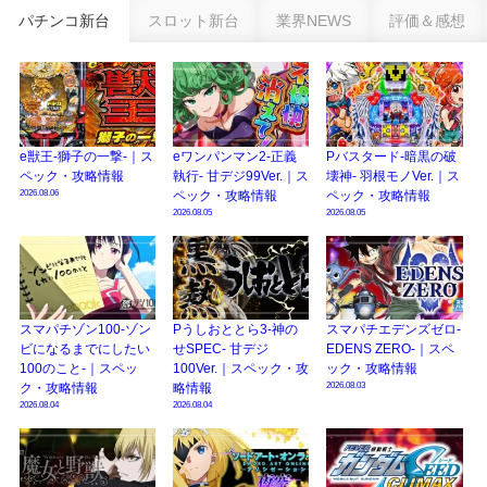
パチンコ新台
スロット新台
業界NEWS
評価＆感想
eSAOアリシゼーション夜空『ファン試打会』感想＆画像報告まとめ｜金木犀
の幸せ空間、好感触のフェアスタート、原作愛溢れる演出に感動 etc…
日遊協、ファン調査2025を発表｜使用金額中央値「1万円-3万円/1回」「遊技
歴20年以上が50％以上」等々…
【2025年】エイプリルフール話題（ネタ）まとめ｜ぱちんこパチスロ関連【4
e獣王-獅子の一撃-｜ス
eワンパンマン2-正義
Pバスタード-暗黒の破
月1日】
ペック・攻略情報
執行- 甘デジ99Ver.｜ス
壊神- 羽根モノVer.｜ス
2026.08.06
ペック・攻略情報
ペック・攻略情報
2026.08.05
2026.08.05
スマパチゾン100-ゾン
Pうしおととら3-神の
スマパチエデンズゼロ-
ビになるまでにしたい
せSPEC- 甘デジ
EDENS ZERO-｜スペ
100のこと-｜スペッ
100Ver.｜スペック・攻
ック・攻略情報
2026.08.03
ク・攻略情報
略情報
2026.08.04
2026.08.04