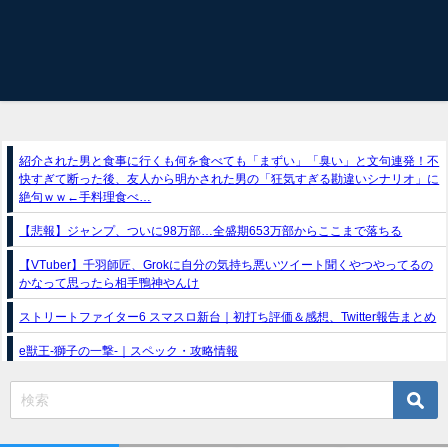
紹介された男と食事に行くも何を食べても「まずい」「臭い」と文句連発！不
快すぎて断った後、友人から明かされた男の「狂気すぎる勘違いシナリオ」に
絶句ｗｗ←手料理食べ…
【悲報】ジャンプ、ついに98万部…全盛期653万部からここまで落ちる
【VTuber】千羽師匠、Grokに自分の気持ち悪いツイート聞くやつやってるの
かなって思ったら相手鴨神やんけ
ストリートファイター6 スマスロ新台｜初打ち評価＆感想、Twitter報告まとめ
e獣王-獅子の一撃-｜スペック・攻略情報
スマスロトリプルクラウンX-300 ボーナストリガー搭載｜スペック・解析情報
新台パチンコ『e魔女と野獣』公式PV動画｜LT直行型399帯、運命分岐から上
乗せループ「（超）BEAST ATTACK」を狙え！