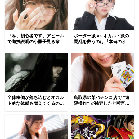
「私、初心者です」アピール
ボーダー派 vs オカルト派の
で遊技説明の小冊子見る輩ｗ
闘乱を救うのは『本当のオカ
ｗｗｗｗｗ
ルト』だった！？
全体稼働が落ち込むとオカル
鳥取県の某パチンコ店で ”遠
ト的な体感も増えてくるのか
隔操作” が確定したと断言す
な・・・
る男