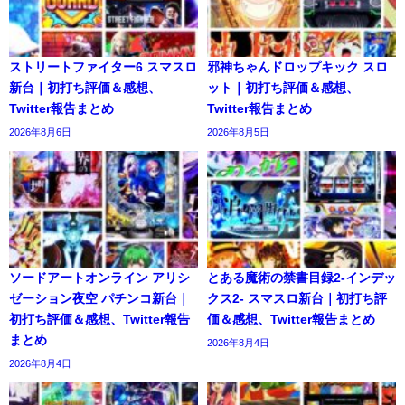
ストリートファイター6 スマスロ
邪神ちゃんドロップキック スロ
新台｜初打ち評価＆感想、
ット｜初打ち評価＆感想、
Twitter報告まとめ
Twitter報告まとめ
2026年8月6日
2026年8月5日
ソードアートオンライン アリシ
とある魔術の禁書目録2-インデッ
ゼーション夜空 パチンコ新台｜
クス2- スマスロ新台｜初打ち評
初打ち評価＆感想、Twitter報告
価＆感想、Twitter報告まとめ
まとめ
2026年8月4日
2026年8月4日