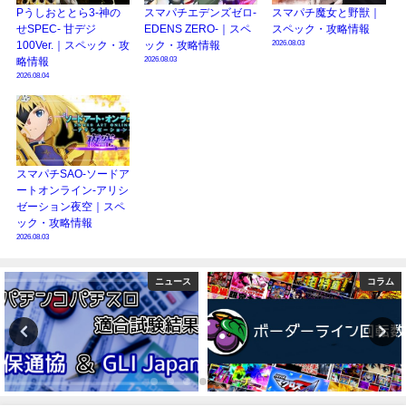
Pうしおととら3-神の
スマパチエデンズゼロ-
スマパチ魔女と野獣｜
せSPEC- 甘デジ
EDENS ZERO-｜スペ
スペック・攻略情報
2026.08.03
100Ver.｜スペック・攻
ック・攻略情報
2026.08.03
略情報
2026.08.04
スマパチSAO-ソードア
ートオンライン-アリシ
ゼーション夜空｜スペ
ック・攻略情報
2026.08.03
ニュース
コラム