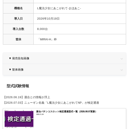
機種名
L魔法少女にあこがれて-まほあこ-
導入日
2026年10月19日
導入台数
8,000台
筐体
「MIRAI-H」枠
▼ 発売告知画像
▼ 筐体画像
型式試験情報
【2026.06.19】適合との情報が浮上
【2026.07.03】ニューギン名義「L魔法少女にあこがれてNP」が検定通過
新台パチンコスロット検定通過型式一覧（2026.08.07更新）
2021.5.19