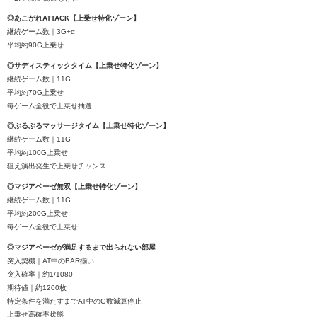
◎あこがれATTACK【上乗せ特化ゾーン】
継続ゲーム数｜3G+α
平均約90G上乗せ
◎サディスティックタイム【上乗せ特化ゾーン】
継続ゲーム数｜11G
平均約70G上乗せ
毎ゲーム全役で上乗せ抽選
◎ぶるぶるマッサージタイム【上乗せ特化ゾーン】
継続ゲーム数｜11G
平均約100G上乗せ
狙え演出発生で上乗せチャンス
◎マジアベーゼ無双【上乗せ特化ゾーン】
継続ゲーム数｜11G
平均約200G上乗せ
毎ゲーム全役で上乗せ
◎マジアベーゼが満足するまで出られない部屋
突入契機｜AT中のBAR揃い
突入確率｜約1/1080
期待値｜約1200枚
特定条件を満たすまでAT中のG数減算停止
上乗せ高確率状態