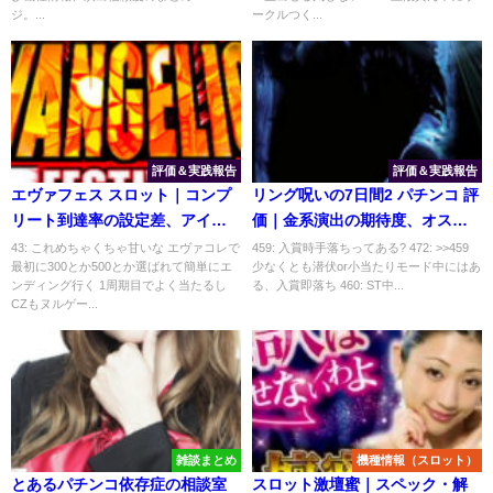
ルは位置次第で化ける etc…
ジ。...
ークルつく...
評価＆実践報告
評価＆実践報告
エヴァフェス スロット｜コンプ
リング呪いの7日間2 パチンコ 評
リート到達率の設定差、アイテ
価｜金系演出の期待度、オスス
ムの効果
メのカスタムモード
43: これめちゃくちゃ甘いな エヴァコレで
459: 入賞時手落ちってある? 472: >>459
最初に300とか500とか選ばれて簡単にエ
少なくとも潜伏or小当たりモード中にはあ
ンディング行く 1周期目でよく当たるし
る、入賞即落ち 460: ST中...
CZもヌルゲー...
雑談まとめ
機種情報（スロット）
とあるパチンコ依存症の相談室
スロット激壇蜜｜スペック・解