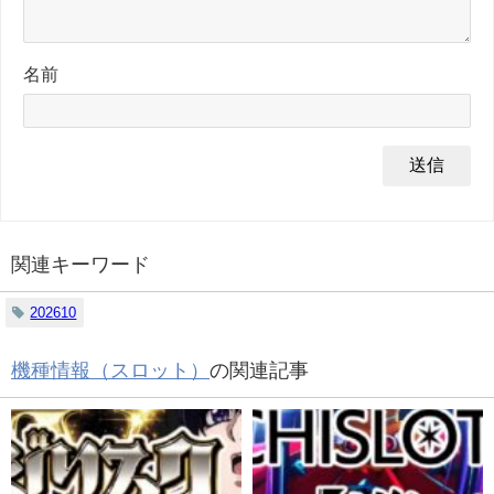
名前
関連キーワード
202610
機種情報（スロット）
の関連記事