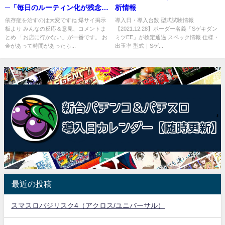
─「毎日のルーティン化が残念す
析情報
ぎる」
依存症を治すのは大変ですね 爆サイ掲示
導入日・導入台数 型式試験情報
板より みんなの反応＆意見、コメントま
【2021.12.28】ボーダー名義「Sゲキダン
とめ 「お店に行かない」が一番です。 お
ミツEE」が検定通過 スペック情報 仕様・
金があって時間があったら...
出玉率 型式｜Sゲ...
最近の投稿
スマスロバジリスク4（アクロス/ユニバーサル）