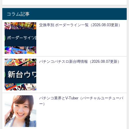
コラム記事
交換率別 ボーダーライン一覧（2026.08.03更新）
パチンコパチスロ新台噂情報（2026.08.07更新）
パチンコ業界とV-Tuber（バーチャルユーチューバ
ー）