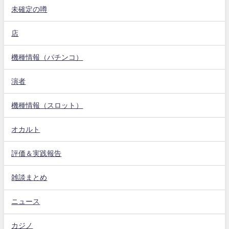
未確定の噂
店
機種情報（パチンコ）
演者
機種情報（スロット）
オカルト
評価＆実践報告
雑談まとめ
ニュース
カジノ