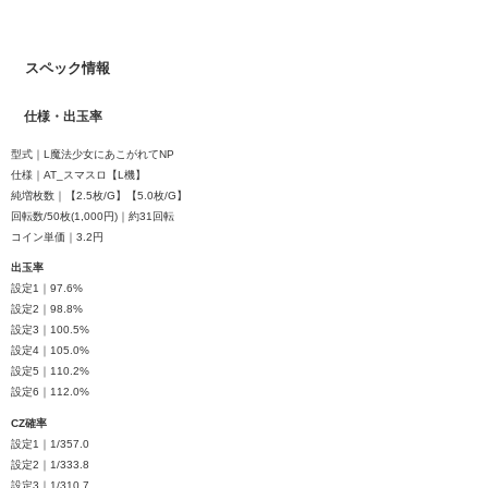
スペック情報
仕様・出玉率
型式｜L魔法少女にあこがれてNP
仕様｜AT_スマスロ【L機】
純増枚数｜【2.5枚/G】【5.0枚/G】
回転数/50枚(1,000円)｜約31回転
コイン単価｜3.2円
出玉率
設定1｜97.6%
設定2｜98.8%
設定3｜100.5%
設定4｜105.0%
設定5｜110.2%
設定6｜112.0%
CZ確率
設定1｜1/357.0
設定2｜1/333.8
設定3｜1/310.7