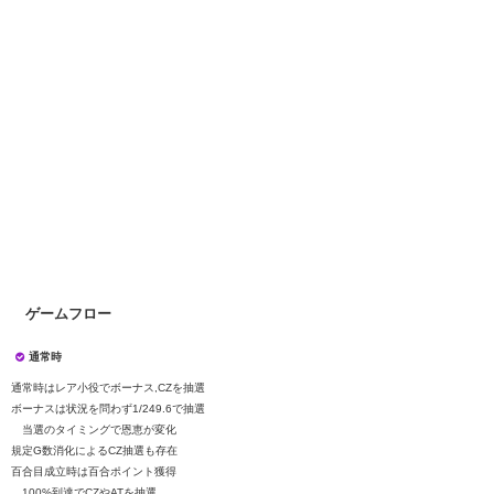
ゲームフロー
通常時
通常時はレア小役でボーナス,CZを抽選
ボーナスは状況を問わず1/249.6で抽選
当選のタイミングで恩恵が変化
規定G数消化によるCZ抽選も存在
百合目成立時は百合ポイント獲得
100%到達でCZやATを抽選