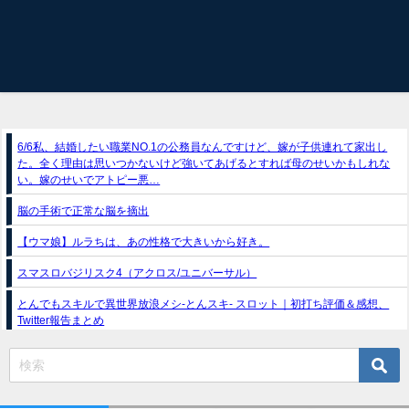
6/6私、結婚したい職業NO.1の公務員なんですけど、嫁が子供連れて家出し
た。全く理由は思いつかないけど強いてあげるとすれば母のせいかもしれな
い。嫁のせいでアトピー悪…
脳の手術で正常な脳を摘出
【ウマ娘】ルラちは、あの性格で大きいから好き。
スマスロバジリスク4（アクロス/ユニバーサル）
とんでもスキルで異世界放浪メシ-とんスキ- スロット｜初打ち評価＆感想、
Twitter報告まとめ
e獣王-獅子の一撃-｜スペック・攻略情報
新台パチンコ『e魔女と野獣』公式PV動画｜LT直行型399帯、運命分岐から上
乗せループ「（超）BEAST ATTACK」を狙え！