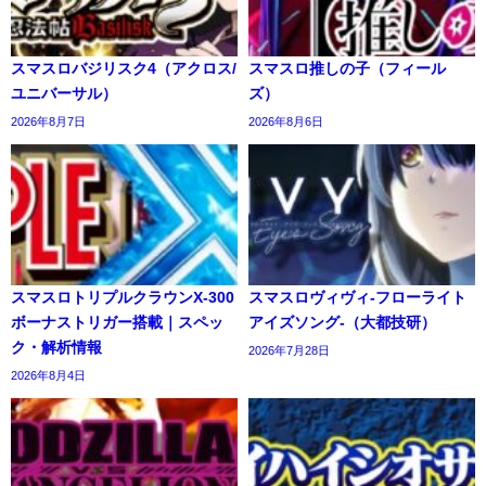
スマスロバジリスク4（アクロス/
スマスロ推しの子（フィール
ユニバーサル）
ズ）
2026年8月7日
2026年8月6日
スマスロトリプルクラウンX-300
スマスロヴィヴィ‐フローライト
ボーナストリガー搭載｜スペッ
アイズソング‐（大都技研）
ク・解析情報
2026年7月28日
2026年8月4日