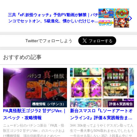
三共『eF.妖怪ウォッチ』予告PV動画が解禁｜パチ
ンコでセットオン、S級進化、懐かしいだけじゃ終
わらせないニャン！
Twitterでフォローしよう
おすすめの記事
機種情報（パチンコ）
評価＆実践報告
PA真怪獣王ゴジラ2 甘デジVer.｜
新台スマスロ『Lソードアートオ
スペック・攻略情報
ンライン2』評価＆実践報告まと
め｜ウルティマの性能は本物、
ニューギン社のパチンコ新台「PA真・怪
344: 30k使ってようやくデスガン取って人
獣王ゴジラ2 甘デジVer.」のスペックおよ
生で一番大事な50%取れませんでしたもう
通常時が修行、バレットサーク
び機種情報、演出信頼度のまとめペー
一生出せる気しない 357: 上段真ん中にサ