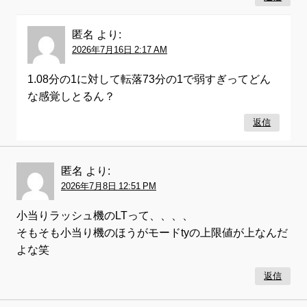
匿名
より:
2026年7月16日 2:17 AM
1.08分の1に対して転落73分の1で弱すぎってどん
な感覚しとるん？
返信
匿名
より:
2026年7月8日 12:51 PM
小当りラッシュ機のLTって、、、、
そもそも小当り機のほうがモードtyの上限値が上なんだ
よな笑
返信