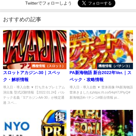
Twitterでフォローしよう
おすすめの記事
機種情報（スロット）
機種情報（パチンコ）
スロットアカジン-30｜スペッ
PA新海物語 新台2022年Ver.｜ス
ク・解析情報
ペック・攻略情報
導入日・導入台数 ▼ 打ち方＆プレミアム
導入日・導入台数 ▼ 筐体画像 PA新海物語
演出集 型式試験情報 【2022.01.24】バル
筐体きましたねhttps://t.co/54qH7JPtyQ#
テック名義「SアカジンAA-30」が検定通
新海物語#パチンコ#新台情報 pi...
過 スペ...