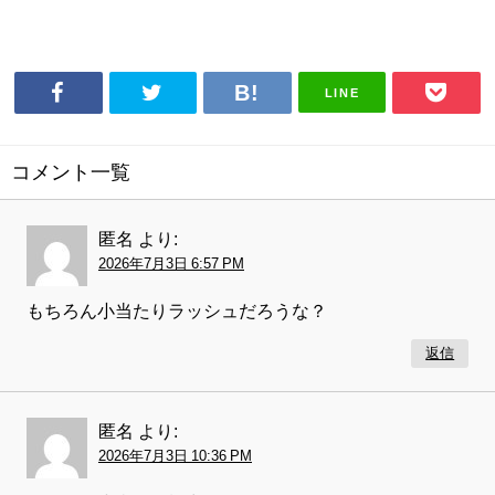
LINE
コメント一覧
匿名
より:
2026年7月3日 6:57 PM
もちろん小当たりラッシュだろうな？
返信
匿名
より:
2026年7月3日 10:36 PM