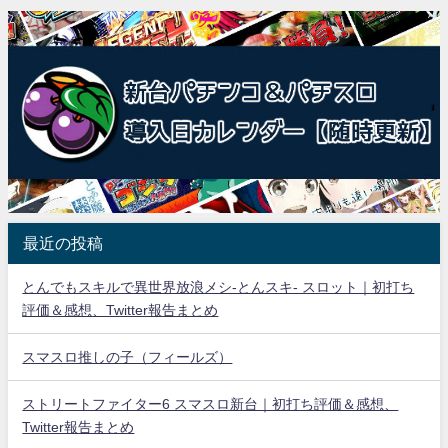
最近の投稿
とんでもスキルで異世界放浪メシ-とんスキ- スロット｜初打ち
評価＆感想、Twitter報告まとめ
スマスロ推しの子（フィールズ）
ストリートファイター6 スマスロ新台｜初打ち評価＆感想、
Twitter報告まとめ