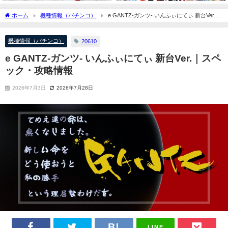
ホーム
機種情報（パチンコ）
e GANTZ-ガンツ- いんふぃにてぃ 新台Ver.｜
スペック・攻略情報
機種情報（パチンコ）
20610
e GANTZ-ガンツ- いんふぃにてぃ 新台Ver.｜スペ
ック・攻略情報
2026年7月3日
2026年7月28日
LINE