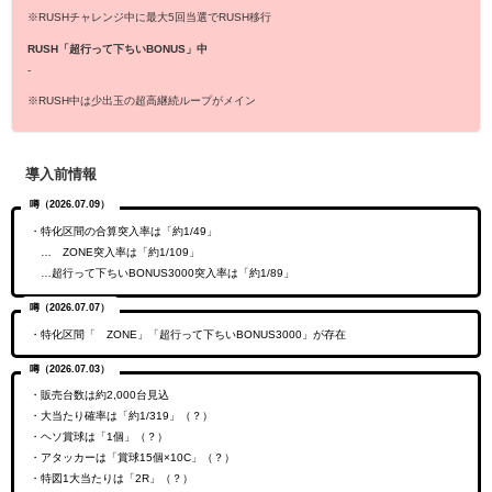
※RUSHチャレンジ中に最大5回当選でRUSH移行
RUSH「超行って下ちいBONUS」中
-
※RUSH中は少出玉の超高継続ループがメイン
導入前情報
噂（2026.07.09）
・特化区間の合算突入率は「約1/49」
…∞ZONE突入率は「約1/109」
…超行って下ちいBONUS3000突入率は「約1/89」
噂（2026.07.07）
・特化区間「∞ZONE」「超行って下ちいBONUS3000」が存在
噂（2026.07.03）
・販売台数は約2,000台見込
・大当たり確率は「約1/319」（？）
・ヘソ賞球は「1個」（？）
・アタッカーは「賞球15個×10C」（？）
・特図1大当たりは「2R」（？）