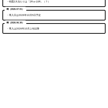
・特図2大当たりは「2R or 10R」（？）
噂（2026.07.01）
・導入日は2026年10月5日予定
噂（2026.06.30）
・導入は2026年10月上旬以降