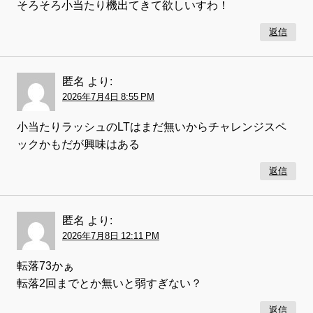
そろそろ小当たり機出てきて欲しいすわ！
返信
匿名
より:
2026年7月4日 8:55 PM
小当たりラッシュのLTはまだ無いからチャレンジスペ
ックかもだが興味はある
返信
匿名
より:
2026年7月8日 12:11 PM
転落73かぁ
転落2回までとか無いと弱すぎない？
返信