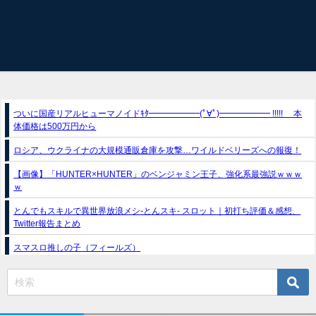
ついに国産リアルヒューマノイドｷﾀ━━━━━━(ﾟ∀ﾟ)━━━━━━ !!!!! 本
体価格は500万円から
ロシア、ウクライナの大規模通販倉庫を攻撃…ワイルドベリーズへの報復！
【画像】「HUNTER×HUNTER」のベンジャミン王子、強化系最強説ｗｗｗ
ｗ
とんでもスキルで異世界放浪メシ-とんスキ- スロット｜初打ち評価＆感想、
Twitter報告まとめ
スマスロ推しの子（フィールズ）
e獣王-獅子の一撃-｜スペック・攻略情報
新台パチンコ『e魔女と野獣』公式PV動画｜LT直行型399帯、運命分岐から上
乗せループ「（超）BEAST ATTACK」を狙え！