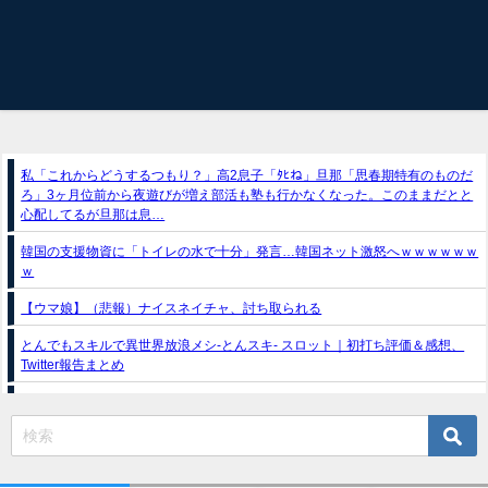
私「これからどうするつもり？」高2息子「ﾀﾋね」旦那「思春期特有のものだ
ろ」3ヶ月位前から夜遊びが増え部活も塾も行かなくなった。このままだとと
心配してるが旦那は息…
韓国の支援物資に「トイレの水で十分」発言…韓国ネット激怒へｗｗｗｗｗｗ
ｗ
【ウマ娘】（悲報）ナイスネイチャ、討ち取られる
とんでもスキルで異世界放浪メシ-とんスキ- スロット｜初打ち評価＆感想、
Twitter報告まとめ
スマスロ推しの子（フィールズ）
e獣王-獅子の一撃-｜スペック・攻略情報
新台パチンコ『e魔女と野獣』公式PV動画｜LT直行型399帯、運命分岐から上