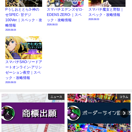
Pうしおととら3-神の
スマパチエデンズゼロ-
スマパチ魔女と野獣｜
せSPEC- 甘デジ
EDENS ZERO-｜スペ
スペック・攻略情報
2026.08.03
100Ver.｜スペック・攻
ック・攻略情報
2026.08.03
略情報
2026.08.04
スマパチSAO-ソードア
ートオンライン-アリシ
ゼーション夜空｜スペ
ック・攻略情報
2026.08.03
コラム
演者