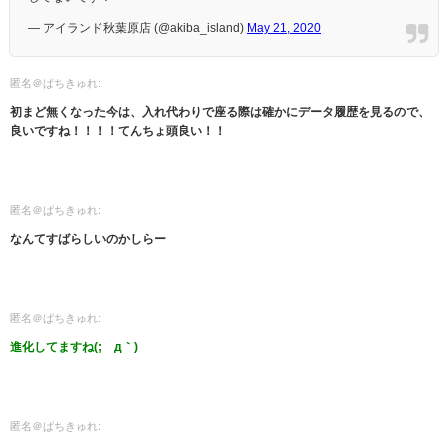
— アイランド秋葉原店 (@akiba_island)
May 21, 2020
匿名＠ぱちきゅれ:
初まど無くなった今は、入れ代わりで座る際は確かにデータ履歴を見るので、
良いですね！！！！てんちょ頭良い！！
匿名＠ぱちきゅれ:
なんてすばらしいのかしらー
匿名＠ぱちきゅれ:
進化してますね(;´д｀)
匿名＠ぱちきゅれ: