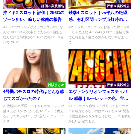
評価＆実践報告
評価＆実践報告
沖ドキ2 スロット 評価｜256Gの
鉄拳4 スロット｜vs平八の絶望
ゾーン狙い、寂しい稼働の報告
感、有利区間ランプ点灯時の見
切り
436: ハナのランプが光るのが良いのにな
43: ラッキークロエっておもった程ラッキ
んでOKIDOKIの文字まで光るの？台無し
ーじゃねぇな 47: >>43 クロエに楽勝で勝
なんだけど馬鹿なの？ 438: 次のバージョ
てた時と全く勝てる気がしない時があっ
ンでOKDO...
て...
雑談まとめ
評価＆実践報告
4号機パチスロの時代はどんな感
エヴァンゲリオンフェスティバ
じでスゴかったの？
ル 感想｜ルーレットの色、宝箱
の設定示唆
2: 機械割 3: 天国モードからの連チャン 5:
411: このクソ台強レア役引いてもエヴァ
盛り上がりがヤバかった 6: 「スロで食え
コレ確定じゃないのはヤバイわ 414: 配当
る」ってヤツがいっぱい居た 7: ニューパ
は設定差あるきがするけどなー。でも明ら
ルサ...
か低い設定でも良...