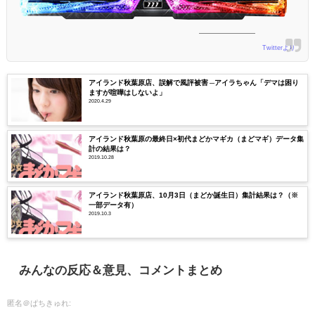
Twitterより
アイランド秋葉原店、誤解で風評被害 ─アイラちゃん「デマは困り
ますが喧嘩はしないよ」
2020.4.29
アイランド秋葉原の最終日×初代まどかマギカ（まどマギ）データ集
計の結果は？
2019.10.28
アイランド秋葉原店、10月3日（まどか誕生日）集計結果は？（※
一部データ有）
2019.10.3
みんなの反応＆意見、コメントまとめ
匿名＠ぱちきゅれ: