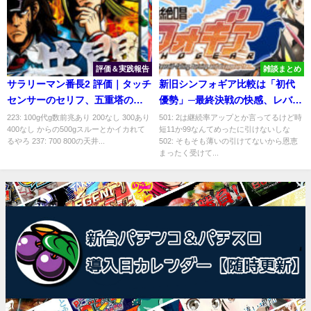
評価＆実践報告
雑談まとめ
サラリーマン番長2 評価｜タッチ
新旧シンフォギア比較は「初代
センサーのセリフ、五重塔の示
優勢」─最終決戦の快感、レバブ
唆
ル、ステージ性能
223: 100g代g数前兆あり 200なし 300あり
501: 2は継続率アップとか言ってるけど時
400なし からの500gスルーとかイカれて
短11か99なんてめったに引けないしな
るやろ 237: 700 800の天井...
502: そもそも薄いの引けてないから恩恵
まったく受けて...