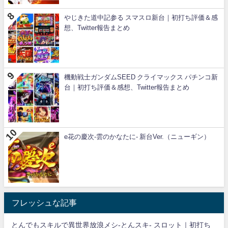
やじきた道中記参る スマスロ新台｜初打ち評価＆感
想、Twitter報告まとめ
機動戦士ガンダムSEED クライマックス パチンコ新
台｜初打ち評価＆感想、Twitter報告まとめ
e花の慶次-雲のかなたに- 新台Ver.（ニューギン）
フレッシュな記事
とんでもスキルで異世界放浪メシ-とんスキ- スロット｜初打ち