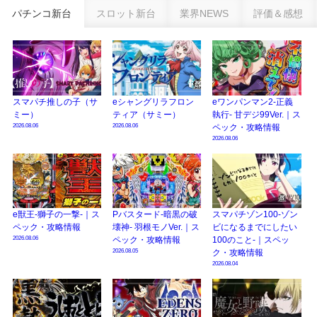
乗せループ「（超）BEAST ATTACK」を狙え！
パチンコ新台
スロット新台
業界NEWS
評価＆感想
eSAOアリシゼーション夜空『ファン試打会』感想＆画像報告まとめ｜金木犀
の幸せ空間、好感触のフェアスタート、原作愛溢れる演出に感動 etc…
日遊協、ファン調査2025を発表｜使用金額中央値「1万円-3万円/1回」「遊技
歴20年以上が50％以上」等々…
スマパチ推しの子（サ
eシャングリラフロン
eワンパンマン2-正義
【2025年】エイプリルフール話題（ネタ）まとめ｜ぱちんこパチスロ関連【4
ミー）
ティア（サミー）
執行- 甘デジ99Ver.｜ス
月1日】
2026.08.06
2026.08.06
ペック・攻略情報
2026.08.06
e獣王-獅子の一撃-｜ス
Pバスタード-暗黒の破
スマパチゾン100-ゾン
ペック・攻略情報
壊神- 羽根モノVer.｜ス
ビになるまでにしたい
2026.08.06
ペック・攻略情報
100のこと-｜スペッ
2026.08.05
ク・攻略情報
2026.08.04