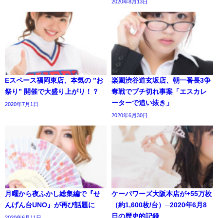
2020年8月13日
Eスペース福岡東店、本気の ”お
楽園渋谷道玄坂店、朝一番長3争
祭り” 開催で大盛り上がり！？
奪戦でブチ切れ事案「エスカレ
ーターで追い抜き」
2020年7月1日
2020年6月30日
月曜から夜ふかし総集編で『せ
ケーパワーズ大阪本店が+55万枚
んげん台UNO』が再び話題に
（約1,600枚/台）─2020年6月8
日の歴史的記録
2020年6月11日