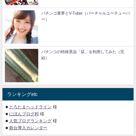
パチンコ業界とV-Tuber（バーチャルユーチューバ
ー）
パチンコの特殊景品「栞」を利用してみた（完
結）
ランキングetc
■
とろたまヘッドライン
様
■
にほんブログ村
様
■
人気ブログランキング
様
■
新台導入カレンダー