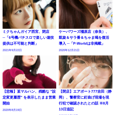
ミクちゃんガイア西宮、閉店
ケーパワーズ橿原店（奈良）、
─「6号機パチスロで楽しい遊技
凱旋＆サラ番＆ちゃま喝を復活
提供は不可能と判断」
導入 ─「P-Worldは非掲載」
2021年9月22日
2020年12月21日
【悲報】某マルハン、残酷な ”設
【閉店】エアポート777吉田（静
定変更履歴” を表示したまま営業
岡）、警察官に釘曲げ現場を現
開始
行犯で確認されたとの話 ※8月
13日追記
2020年8月19日