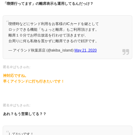
「喫煙行ってます」の離席表示も運用してるんだっけ？
喫煙時などにサンド利用をお客様のICカードを鍵として
ロックできる機能「ちょっと離席」もご利用頂けます。
離席１０分でお呼出放送を行わせて頂きますが、
台周りに何も私物を置かずに離席できるので好評です。
— アイランド秋葉原店 (@akiba_island)
May 21, 2020
匿名＠ぱちきゅれ:
神対応ですね。
早くアイランドに打ち行きたいです！
匿名＠ぱちきゅれ:
あれ？もう営業してる？？
してないです！