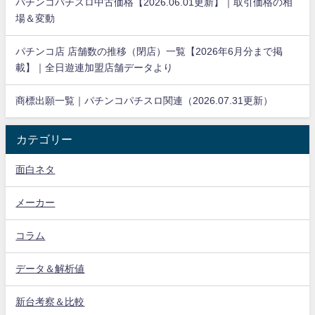
パチンコパチスロ中古価格【2026.06.01更新】｜取引価格の相
場＆変動
パチンコ店 店舗数の推移（閉店）一覧【2026年6月分まで掲
載】｜全日遊連加盟店舗データより
商標出願一覧｜パチンコパチスロ関連（2026.07.31更新）
カテゴリー
面白ネタ
メーカー
コラム
データ＆解析値
新台考察＆比較