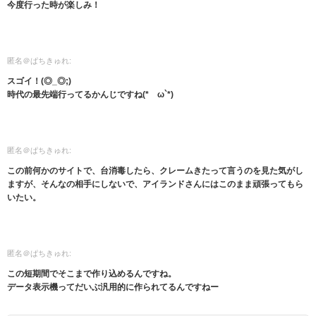
今度行った時が楽しみ！
匿名＠ぱちきゅれ:
スゴイ！(◎_◎;)
時代の最先端行ってるかんじですね(*´ω`*)
匿名＠ぱちきゅれ:
この前何かのサイトで、台消毒したら、クレームきたって言うのを見た気がし
ますが、そんなの相手にしないで、アイランドさんにはこのまま頑張ってもら
いたい。
匿名＠ぱちきゅれ:
この短期間でそこまで作り込めるんですね。
データ表示機ってだいぶ汎用的に作られてるんですねー