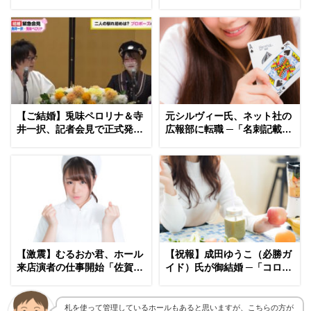
露目｜ホール来店は2024年
リ.TVを卒業｜三協エージェ
10月以降を予定
ンシー「フリータレントとし
て活動継続」
【ご結婚】兎味ペロリナ＆寺
元シルヴィー氏、ネット社の
井一択、記者会見で正式発表
広報部に転職 ─「名刺記載の
「盟友ジロウ氏やシーサ。氏
本名 ”上原綾香” に注目集ま
も祝福のメッセージ」
る」
【激震】むるおか君、ホール
【祝報】成田ゆうこ（必勝ガ
来店演者の仕事開始「佐賀県
イド）氏が御結婚 ─「コロナ
ゴールドラッシュ鳥栖 / 高木
で価値観に変化、お仕事は変
瀬 / 本庄」
わらず全力で取り組む」
札を使って管理しているホールもあると思いますが、こちらの方が