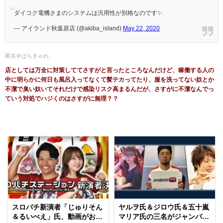
ダイコク電機さまのシステムは汎用性が別格なのです✨
— アイランド秋葉原店 (@akiba_island)
May 22, 2020
匿名＠ぱちきゅれ:
店としては万全に対策しててさすがと言ったところなんだけど、稼働する人の
中に明らかに何日も風呂入ってなくて髪テカってたり、服を洗ってない奴とか
不潔で臭い奴いてそれだけで感染リスク高まるんだが、さすがに不潔なんでっ
ていう対処でハジくのはさすがに無理？？
スロパチ新演者「じゅりそん
ヤルヲ氏＆ジロウ氏＆五十嵐
＆るいべえ」氏、動画がお披
マリア氏の三名がジャンバ