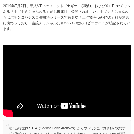
2019年7月7日、新人VTuberユニット『ナギナミ(凪波)』およびYouTubeチャン
ネル『ナギナミちゃんねる』がお披露目、公開されました。ナギナミちゃんね
るはパチンコパチスロ海物語シリーズで有名な「三洋物産(SANYO)」社が運営
に携わっており、当該チャンネルにもSANYO社のコピーライトが明記されてい
ます。
電子並行世界 S.E.A（Second Earth Archives）からやってきた『海月(みつき)ナ
ギ・飛鮫(ひさめ)ナミ』です！本物のリアルを求めて、これからYouTubeで頑張