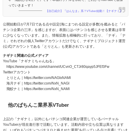
っていきま～す！
【自己紹介】『はんなま』系？VTuber始動！【ナギナミ】
公開始動日が7月7日である点や設定(海にまつわる設定が多数)を鑑みると「パ
チンコ企業の三洋」を感じますが、表面にはパチンコを感じさせる要素は非常
に少なくなっています。また、情報拡散も積極的に行っており、「ナギ」「ナ
ミ」それぞれの個人Twitterアカウントだけでなく、ナギナミプロジェクト運営
(公式)アカウントである「とりとん」も更新されています。
ナギナミ関連の公式メディア
YouTube「ナギナミちゃんねる」
https://www.youtube.com/channel/UCvnO_CTJr80qayp5JFEf3Fw
Twitterアカウント
とりとん｜https://twitter.com/NAGIxNAMI
海月ナギ｜https://twitter.com/NxN_NAGI
飛鮫ナミ｜https://twitter.com/NxN_NAMI
他のぱちんこ業界系VTuber
上記の「ナギナミ」以外にもパチンコ関連企業が運営しているバーチャル
YouTuberが現在進行形で活動しています。活動内容や立ち位置は異なります
が、いずれも”パチンコパチスロと絡ませた運用”を行っている点は共通していま