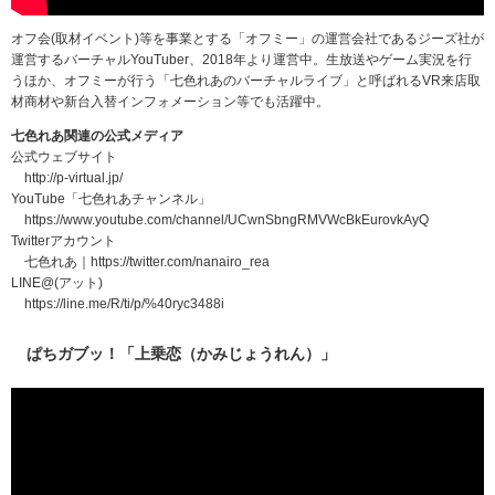
オフ会(取材イベント)等を事業とする「オフミー」の運営会社であるジーズ社が
運営するバーチャルYouTuber、2018年より運営中。生放送やゲーム実況を行
うほか、オフミーが行う「七色れあのバーチャルライブ」と呼ばれるVR来店取
材商材や新台入替インフォメーション等でも活躍中。
七色れあ関連の公式メディア
公式ウェブサイト
http://p-virtual.jp/
YouTube「七色れあチャンネル」
https://www.youtube.com/channel/UCwnSbngRMVWcBkEurovkAyQ
Twitterアカウント
七色れあ｜https://twitter.com/nanairo_rea
LINE@(アット)
https://line.me/R/ti/p/%40ryc3488i
ぱちガブッ！「上乗恋（かみじょうれん）」