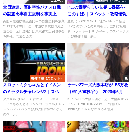
ニュース
機種情報（パチンコ）
全日遊連、高射幸性パチスロ機
Pこの素晴らしい世界に祝福を-
の設置比率自主規制を事実上放
このすば-｜スペック・攻略情報
棄
高射幸性遊技機設置比率の自主規制を放棄
豊丸（TOYOMARU）社のパチンコ新台
2019年9月20日、全日本遊技事業協同組合
「Pこのすば-この素晴らしい世界に祝福
連合会（全日遊連）は東京都で定例理事会
を！-ラッキートリガーVer.」のスペックお
を開催。同連合会の...
よび機種情報、演出...
機種情報（スロット）
店
スロットミクちゃんとイドムン
ケーパワーズ大阪本店が+55万枚
のミラクルチャレンジ2｜スペッ
（約1,600枚/台）─2020年6月8
ク・解析情報
日の歴史的記録
ダクセル（DAXEL）社のスロット新台
K-POWERS大阪本店が「超」大盤振舞 パ
「ミクちゃんとイドムンのミラクルチャレ
チ&スロ･VICTORY💫ホール情報氏の
ンジ2」のスペックおよび解析情報のまと
Twitterより みんなの反応＆意見...
めページ。...