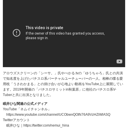
アロウズスクリーンの「シーサ。」氏やぺかる.tvの「ゆうちゃろ」氏との共演
で知名度を上げたパチスロ系バーチャルユーチューバーの一人。相棒の喋る愛
用枕「うさわかまる」との掛け合いが心地よい動画をYouTube上に展開してい
ます。2019年開催の「パチスロサミットin秋葉原」に他社のパチスロ系V-
Tuberと共に出演となりました。
眠井ひな関連の公式メディア
YouTube「ネムイチャンネル」
https://www.youtube.com/channel/UCObwvQOtN76A9VzHZiWlASQ
Twitterアカウント
眠井ひな｜https://twitter.com/nemui_hina