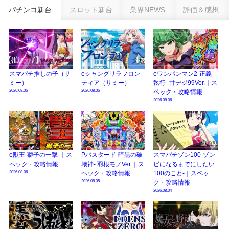
パチンコ新台
スロット新台
業界NEWS
評価＆感想
eSAOアリシゼーション夜空『ファン試打会』感想＆画像報告まとめ｜金木犀
の幸せ空間、好感触のフェアスタート、原作愛溢れる演出に感動 etc…
日遊協、ファン調査2025を発表｜使用金額中央値「1万円-3万円/1回」「遊技
歴20年以上が50％以上」等々…
【2025年】エイプリルフール話題（ネタ）まとめ｜ぱちんこパチスロ関連【4
スマパチ推しの子（サ
eシャングリラフロン
eワンパンマン2-正義
月1日】
ミー）
ティア（サミー）
執行- 甘デジ99Ver.｜ス
2026.08.06
2026.08.06
ペック・攻略情報
2026.08.06
e獣王-獅子の一撃-｜ス
Pバスタード-暗黒の破
スマパチゾン100-ゾン
ペック・攻略情報
壊神- 羽根モノVer.｜ス
ビになるまでにしたい
2026.08.06
ペック・攻略情報
100のこと-｜スペッ
2026.08.05
ク・攻略情報
2026.08.04