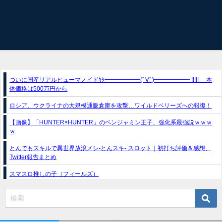
ついに国産リアルヒューマノイドｷﾀ━━━━━━(ﾟ∀ﾟ)━━━━━━ !!!!! 本
体価格は500万円から
ロシア、ウクライナの大規模通販倉庫を攻撃…ワイルドベリーズへの報復！
【画像】「HUNTER×HUNTER」のベンジャミン王子、強化系最強説ｗｗｗ
ｗ
とんでもスキルで異世界放浪メシ-とんスキ- スロット｜初打ち評価＆感想、
Twitter報告まとめ
スマスロ推しの子（フィールズ）
e獣王-獅子の一撃-｜スペック・攻略情報
新台パチンコ『e魔女と野獣』公式PV動画｜LT直行型399帯、運命分岐から上
乗せループ「（超）BEAST ATTACK」を狙え！