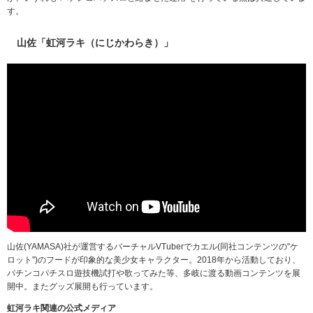
す。
山佐「虹河ラキ（にじかわらき）」
山佐(YAMASA)社が運営するバーチャルVTuberでカエル(同社コンテンツの"ケ
ロット")のフードが印象的な美少女キャラクター。2018年から活動しており、
パチンコパチスロ遊技機試打や歌ってみた等、多岐に渡る動画コンテンツを展
開中。またグッズ展開も行っています。
虹河ラキ関連の公式メディア