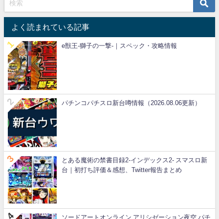
よく読まれている記事
e獣王-獅子の一撃-｜スペック・攻略情報
パチンコパチスロ新台噂情報（2026.08.06更新）
とある魔術の禁書目録2-インデックス2- スマスロ新
台｜初打ち評価＆感想、Twitter報告まとめ
ソードアートオンライン アリシゼーション夜空 パチ