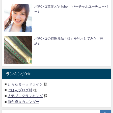
パチンコ業界とV-Tuber（バーチャルユーチューバ
ー）
パチンコの特殊景品「栞」を利用してみた（完
結）
ランキングetc
■
とろたまヘッドライン
様
■
にほんブログ村
様
■
人気ブログランキング
様
■
新台導入カレンダー