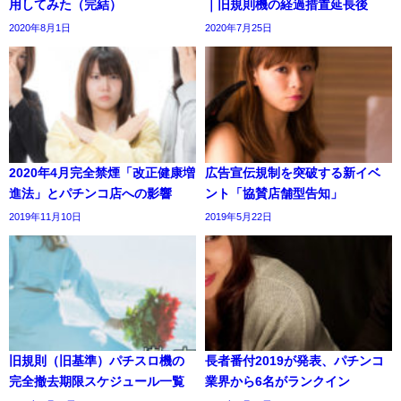
用してみた（完結）
｜旧規則機の経過措置延長後
2020年8月1日
2020年7月25日
2020年4月完全禁煙「改正健康増
広告宣伝規制を突破する新イベ
進法」とパチンコ店への影響
ント「協賛店舗型告知」
2019年11月10日
2019年5月22日
旧規則（旧基準）パチスロ機の
長者番付2019が発表、パチンコ
完全撤去期限スケジュール一覧
業界から6名がランクイン