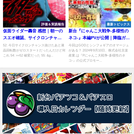
評価＆実践報告
最新トピックス
仮面ライダー轟音 感想｜朝一の
新台『にゃんこ大戦争-多様性の
スエオ確認、サイクロンチャン
ネコ-』本編PVが公開｜降臨ガチ
ス中のリーチ信頼度
ャ成功で3000個BONUS、キャラ
52: 今日サイクロンチャンス抜けたあと液
今回はGODとシンフォギアのオマージュ
晶回転数がゼロスタートだったんだけど何
がある？ 2024年9月10日、株式会社京楽
総勢50種類以上、下位RUSHなん
これ 54: >>52 確変だった 55: &g...
産業.は『Pにゃんこ大戦争-多様性のネ
て存在しない！
コ-』の公式プロモー...