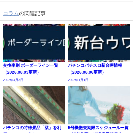
コラム
の関連記事
交換率別 ボーダーライン一覧
パチンコパチスロ新台噂情報
（2026.08.03更新）
（2026.08.06更新）
2022年4月3日
2022年1月1日
パチンコの特殊景品「栞」を利
5号機撤去期限スケジュール一覧