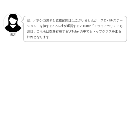
他、パチンコ業界と直接的関連はございませんが「スロパチステー
ション」を擁するZIZAI社が運営するV-Tuber『ミライアカリ』にも
注目。こちらは数多存在するV-Tuberの中でもトップクラスを走る
裏方
好例となります。