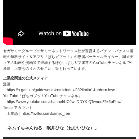
セガサミーグループのサミーネットワークス社が運営するパチンコパチスロ情
報の無料サイト＆アプリ「ぱちガブッ！」の専属バーチャルライター。同メデ
ィアの動画や漫画等で登場するほか、ぱちガブ運営のYouTubeチャンネルで生
放送「上乗恋のうわのせこい」等も行っています。
上乗恋関連の公式メディア
漫画
https://p-gabu.jp/guideworks/comicindex/38?limit=1&order=desc
YouTube「ぱちガブッ！YouTubeチャンネル」
https://www.youtube.com/channel/UC0wuDDYK-QTwneeZ6x6pPbw/
Twitterアカウント
上乗恋｜https://twitter.com/kamijo_ren
ネムイちゃんねる「眠井ひな（ねむいひな）」