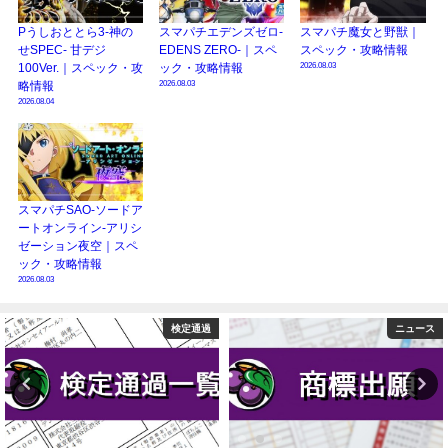
Pうしおととら3-神の
スマパチエデンズゼロ-
スマパチ魔女と野獣｜
せSPEC- 甘デジ
EDENS ZERO-｜スペ
スペック・攻略情報
2026.08.03
100Ver.｜スペック・攻
ック・攻略情報
2026.08.03
略情報
2026.08.04
スマパチSAO-ソードア
ートオンライン-アリシ
ゼーション夜空｜スペ
ック・攻略情報
2026.08.03
検定通過
ニュース