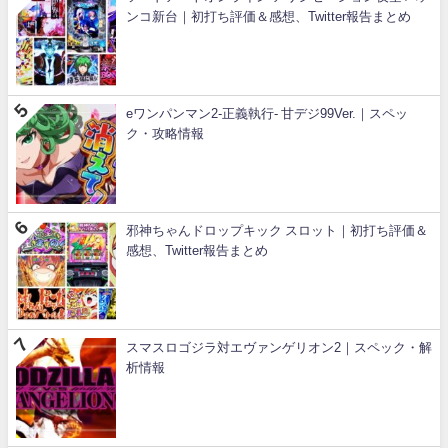
ンコ新台｜初打ち評価＆感想、Twitter報告まとめ
eワンパンマン2-正義執行- 甘デジ99Ver.｜スペッ
ク・攻略情報
邪神ちゃんドロップキック スロット｜初打ち評価＆
感想、Twitter報告まとめ
スマスロゴジラ対エヴァンゲリオン2｜スペック・解
析情報