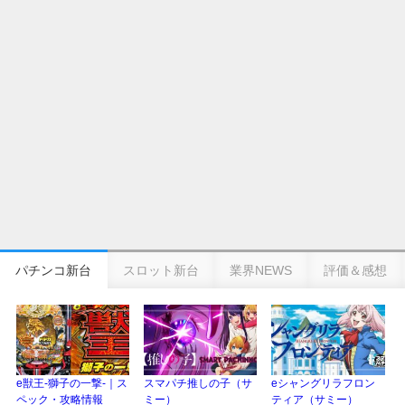
日遊協、ファン調査2025を発表｜使用金額中央値「1万円-3万円/1回」「遊技
歴20年以上が50％以上」等々…
【2025年】エイプリルフール話題（ネタ）まとめ｜ぱちんこパチスロ関連【4
月1日】
パチンコ新台
スロット新台
業界NEWS
評価＆感想
e獣王-獅子の一撃-｜ス
スマパチ推しの子（サ
eシャングリラフロン
ペック・攻略情報
ミー）
ティア（サミー）