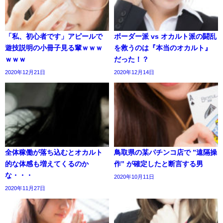
「私、初心者です」アピールで
ボーダー派 vs オカルト派の闘乱
遊技説明の小冊子見る輩ｗｗｗ
を救うのは『本当のオカルト』
ｗｗｗ
だった！？
2020年12月21日
2020年12月14日
全体稼働が落ち込むとオカルト
鳥取県の某パチンコ店で ”遠隔操
的な体感も増えてくるのか
作” が確定したと断言する男
な・・・
2020年10月11日
2020年11月27日