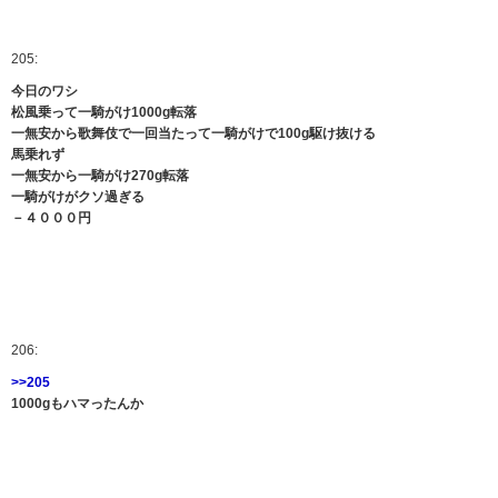
205:
今日のワシ
松風乗って一騎がけ1000g転落
一無安から歌舞伎で一回当たって一騎がけで100g駆け抜ける
馬乗れず
一無安から一騎がけ270g転落
一騎がけがクソ過ぎる
－４０００円
206:
>>205
1000gもハマったんか