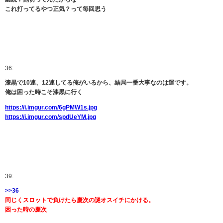
これ打ってるやつ正気？って毎回思う
36:
漆黒で10連、12連してる俺がいるから、結局一番大事なのは運です。
俺は困った時こそ漆黒に行く
https://i.imgur.com/6gPMW1s.jpg
https://i.imgur.com/spdUeYM.jpg
39:
>>36
同じくスロットで負けたら慶次の謎オスイチにかける。
困った時の慶次