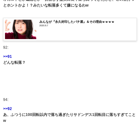
とホントかよ！？みたいな転落多くて嫌になるわw
みんなが『永久封印したパチ屋』＆その理由ｗｗｗｗ
2020.9.7
92:
>>91
どんな転落？
94:
>>92
あ、ふつうに100回転以内で落ち過ぎたりサドンデス1回転目に落ちすぎてこと
w