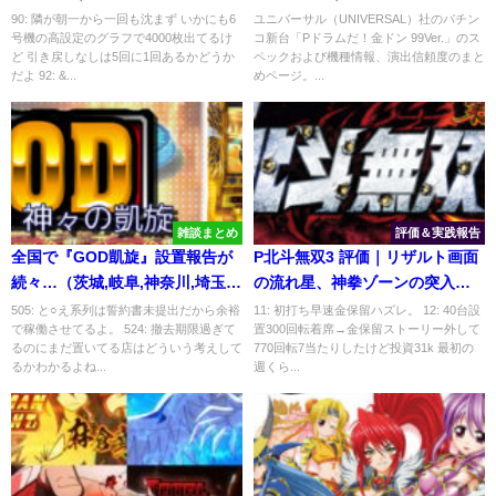
能
90: 隣が朝一から一回も沈まず いかにも6
ユニバーサル（UNIVERSAL）社のパチン
号機の高設定のグラフで4000枚出てるけ
コ新台「Pドラムだ！金ドン 99Ver.」のス
ど 引き戻しなしは5回に1回あるかどうか
ペックおよび機種情報、演出信頼度のまと
だよ 92: &...
めページ。...
雑談まとめ
評価＆実践報告
全国で『GOD凱旋』設置報告が
P北斗無双3 評価｜リザルト画面
続々…（茨城,岐阜,神奈川,埼玉,
の流れ星、神拳ゾーンの突入煽
鳥取,東京etc…）
り
505: と○え系列は誓約書未提出だから余裕
11: 初打ち早速金保留ハズレ。 12: 40台設
で稼働させてるよ。 524: 撤去期限過ぎて
置300回転着席→金保留ストーリー外して
るのにまだ置いてる店はどういう考えして
770回転7当たりしたけど投資31k 最初の
るかわかるよね...
週くら...