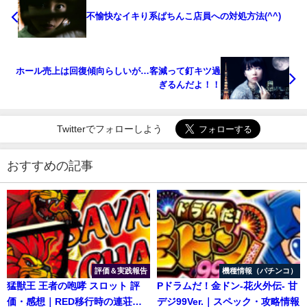
不愉快なイキり系ぱちんこ店員への対処方法(^^)
ホール売上は回復傾向らしいが…客減って釘キツ過
ぎるんだよ！！
Twitterでフォローしよう
おすすめの記事
評価＆実践報告
機種情報（パチンコ）
猛獣王 王者の咆哮 スロット 評
Pドラムだ！金ドン-花火外伝- 甘
価・感想｜RED移行時の連荘性
デジ99Ver.｜スペック・攻略情報