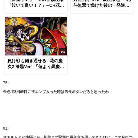
「泣いて良い！？」─CR花の
斗無双で負けた後の一発逆転
慶次2漆黒
ホームラン狙い
負け
負け戦も傾き通せる ”花の慶
次2 漆黒Ver” 「蓮より黒慶
次」
75:
金色で2回転目に逆エンブ入った時は店長ボタンだろと思ったわ
91:
オカルトとか遠隔とか一切信じず堅実に長年立ち回ってきたけど、この台打つ