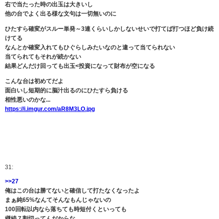
右で当たった時の出玉は大きいし
他の台でよく出る様な文句は一切無いのに
ひたすら確変がスルー単発～3連くらいしかしないせいで打てば打つほど負け続
けてる
なんとか確変入れてもひぐらしみたいなのと違って当てられない
当てられてもそれが続かない
結果どんだけ回っても出玉<投資になって財布が空になる
こんな台は初めてだよ
面白いし短期的に脳汁出るのにひたすら負ける
相性悪いのかな...
https://i.imgur.com/aR8M3LO.jpg
31:
>>27
俺はこの台は勝てないと確信して打たなくなったよ
まぁ純65%なんてそんなもんじゃないの
100回転以内なら落ちても時短付くといっても
継続７割切ってんだからな