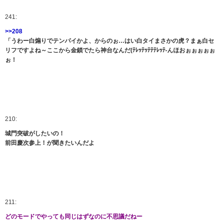
241:
>>208
「うわー白煽りでテンパイかよ、からのぉ…はい白タイまさかの虎？まぁ白セ
リフですよね～ここから金鎖でたら神台なんだ(ﾃﾚｯﾃｯﾃﾃﾃﾚｯﾃ-んほおぉぉぉぉぉ
ぉ！
210:
城門突破がしたいの！
前田慶次参上！が聞きたいんだよ
211:
どのモードでやっても同じはずなのに不思議だねー