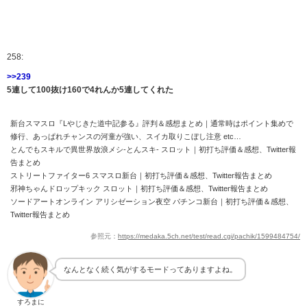
258:
>>239
5連して100抜け160で4れんか5連してくれた
新台スマスロ『Lやじきた道中記参る』評判＆感想まとめ｜通常時はポイント集めで
修行、あっぱれチャンスの河童が強い、スイカ取りこぼし注意 etc…
とんでもスキルで異世界放浪メシ-とんスキ- スロット｜初打ち評価＆感想、Twitter報
告まとめ
ストリートファイター6 スマスロ新台｜初打ち評価＆感想、Twitter報告まとめ
邪神ちゃんドロップキック スロット｜初打ち評価＆感想、Twitter報告まとめ
ソードアートオンライン アリシゼーション夜空 パチンコ新台｜初打ち評価＆感想、
Twitter報告まとめ
参照元：
https://medaka.5ch.net/test/read.cgi/pachik/1599484754/
なんとなく続く気がするモードってありますよね。
すろまに