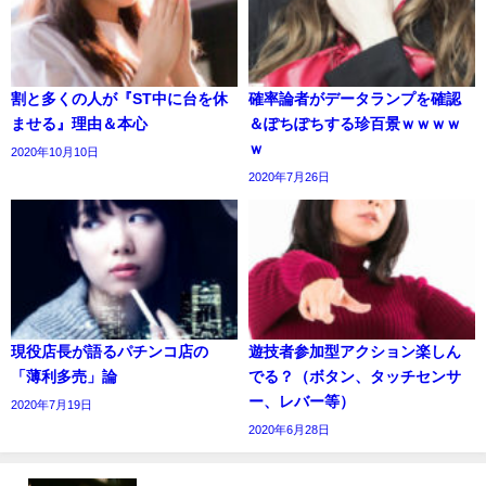
割と多くの人が『ST中に台を休
確率論者がデータランプを確認
ませる』理由＆本心
＆ぽちぽちする珍百景ｗｗｗｗ
ｗ
2020年10月10日
2020年7月26日
現役店長が語るパチンコ店の
遊技者参加型アクション楽しん
「薄利多売」論
でる？（ボタン、タッチセンサ
ー、レバー等）
2020年7月19日
2020年6月28日