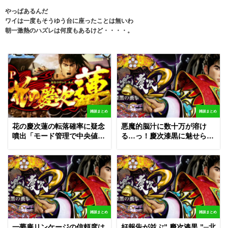
やっぱあるんだ
ワイは一度もそうゆう台に座ったことは無いわ
朝一激熱のハズレは何度もあるけど・・・・。
雑談まとめ
雑談まとめ
花の慶次蓮の転落確率に疑念
悪魔的脳汁に数十万が溶け
噴出「モード管理で中央値が
る…っ！慶次漆黒に魅せられ
1/520では？」
た兵（つわもの）達
雑談まとめ
雑談まとめ
一夢庵リンケージの信頼度は
好報告が並ぶ” 慶次漆黒 ”─北