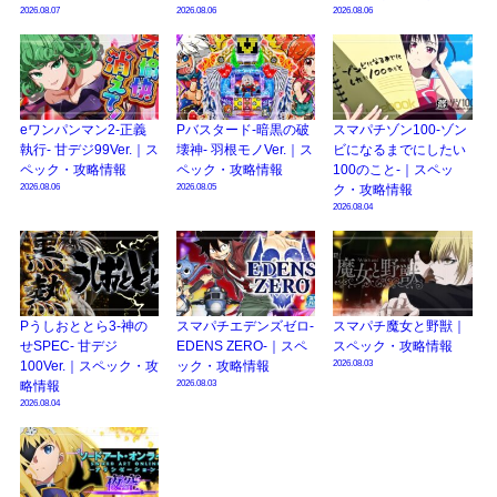
2026.08.07
2026.08.06
2026.08.06
eワンパンマン2-正義
Pバスタード-暗黒の破
スマパチゾン100-ゾン
執行- 甘デジ99Ver.｜ス
壊神- 羽根モノVer.｜ス
ビになるまでにしたい
ペック・攻略情報
ペック・攻略情報
100のこと-｜スペッ
2026.08.06
2026.08.05
ク・攻略情報
2026.08.04
Pうしおととら3-神の
スマパチエデンズゼロ-
スマパチ魔女と野獣｜
せSPEC- 甘デジ
EDENS ZERO-｜スペ
スペック・攻略情報
2026.08.03
100Ver.｜スペック・攻
ック・攻略情報
2026.08.03
略情報
2026.08.04