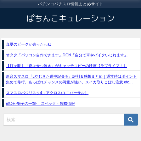
パチンコパチスロ情報まとめサイト
真夏のピークが去ったわね
オタク「パソコン自作できます」DQN「自分で車やバイクいじれます」
【虹ヶ咲】「夏はせつ泣き」がキャッチコピーの映画【ラブライブ！】
新台スマスロ『Lやじきた道中記参る』評判＆感想まとめ｜通常時はポイント
集めで修行、あっぱれチャンスの河童が強い、スイカ取りこぼし注意 etc…
スマスロバジリスク4（アクロス/ユニバーサル）
e獣王-獅子の一撃-｜スペック・攻略情報
新台パチンコ『e魔女と野獣』公式PV動画｜LT直行型399帯、運命分岐から上
乗せループ「（超）BEAST ATTACK」を狙え！
eSAOアリシゼーション夜空『ファン試打会』感想＆画像報告まとめ｜金木犀
の幸せ空間、好感触のフェアスタート、原作愛溢れる演出に感動 etc…