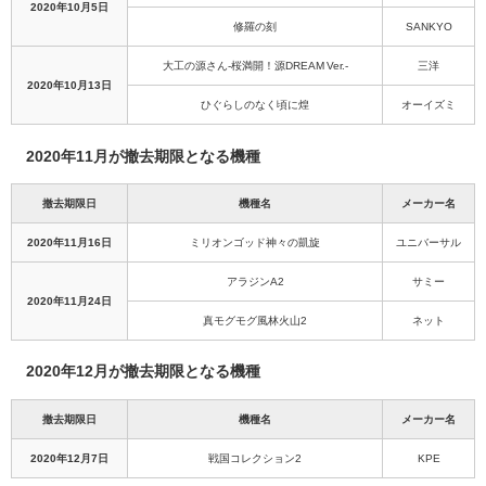
2020年10月5日
修羅の刻
SANKYO
大工の源さん-桜満開！源DREAM Ver.-
三洋
2020年10月13日
ひぐらしのなく頃に煌
オーイズミ
2020年11月が撤去期限となる機種
撤去期限日
機種名
メーカー名
2020年11月16日
ミリオンゴッド神々の凱旋
ユニバーサル
アラジンA2
サミー
2020年11月24日
真モグモグ風林火山2
ネット
2020年12月が撤去期限となる機種
撤去期限日
機種名
メーカー名
2020年12月7日
戦国コレクション2
KPE