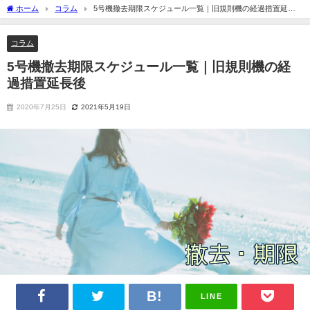
ホーム
コラム
5号機撤去期限スケジュール一覧｜旧規則機の経過措置延長
後
コラム
5号機撤去期限スケジュール一覧｜旧規則機の経
過措置延長後
2020年7月25日
2021年5月19日
LINE