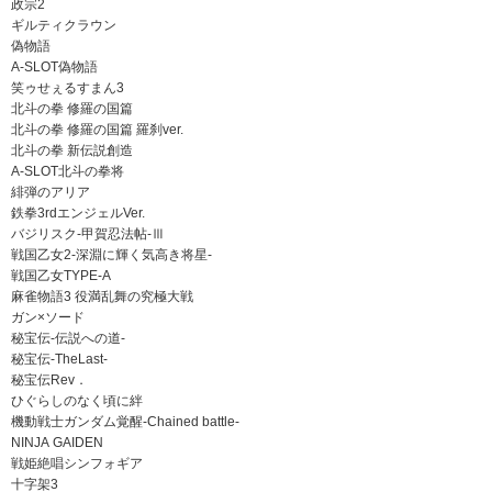
政宗2
ギルティクラウン
偽物語
A-SLOT偽物語
笑ゥせぇるすまん3
北斗の拳 修羅の国篇
北斗の拳 修羅の国篇 羅刹ver.
北斗の拳 新伝説創造
A-SLOT北斗の拳将
緋弾のアリア
鉄拳3rdエンジェルVer.
バジリスク-甲賀忍法帖-Ⅲ
戦国乙女2-深淵に輝く気高き将星-
戦国乙女TYPE-A
麻雀物語3 役満乱舞の究極大戦
ガン×ソード
秘宝伝-伝説への道-
秘宝伝-TheLast-
秘宝伝Rev．
ひぐらしのなく頃に絆
機動戦士ガンダム覚醒-Chained battle-
NINJA GAIDEN
戦姫絶唱シンフォギア
十字架3