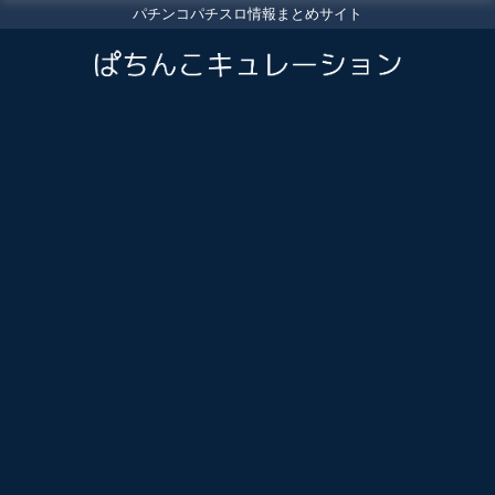
パチンコパチスロ情報まとめサイト