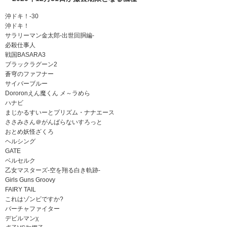
沖ドキ！-30
沖ドキ！
サラリーマン金太郎-出世回胴編-
必殺仕事人
戦国BASARA3
ブラックラグーン2
蒼穹のファフナー
サイバーブルー
Dororonえん魔くん メ～ラめら
ハナビ
まじかるすいーとプリズム・ナナエース
ささみさん＠がんばらないすろっと
おとめ妖怪ざくろ
ヘルシング
GATE
ベルセルク
乙女マスターズ-空を翔る白き軌跡-
Girls Guns Groovy
FAIRY TAIL
これはゾンビですか?
バーチャファイター
デビルマンχ