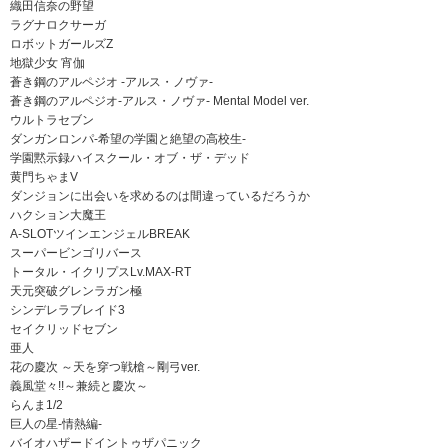
織田信奈の野望
ラグナロクサーガ
ロボットガールズZ
地獄少女 宵伽
蒼き鋼のアルペジオ ‐アルス・ノヴァ‐
蒼き鋼のアルペジオ-アルス・ノヴァ- Mental Model ver.
ウルトラセブン
ダンガンロンパ-希望の学園と絶望の高校生-
学園黙示録ハイスクール・オブ・ザ・デッド
黄門ちゃまV
ダンジョンに出会いを求めるのは間違っているだろうか
ハクション大魔王
A-SLOTツインエンジェルBREAK
スーパービンゴリバース
トータル・イクリプスLv.MAX-RT
天元突破グレンラガン極
シンデレラブレイド3
セイクリッドセブン
亜人
花の慶次 ～天を穿つ戦槍～剛弓ver.
義風堂々!!～兼続と慶次～
らんま1/2
巨人の星-情熱編-
バイオハザードイントゥザパニック