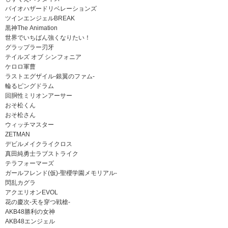
バイオハザードリベレーションズ
ツインエンジェルBREAK
黒神The Animation
世界でいちばん強くなりたい！
グラップラー刃牙
テイルズ オブ シンフォニア
ケロロ軍曹
ラストエグザイル-銀翼のファム-
輪るピングドラム
回胴性ミリオンアーサー
おそ松くん
おそ松さん
ウィッチマスター
ZETMAN
デビルメイクライクロス
真田純勇士ラブストライク
テラフォーマーズ
ガールフレンド(仮)-聖櫻学園メモリアル-
閃乱カグラ
アクエリオンEVOL
花の慶次-天を穿つ戦槍-
AKB48勝利の女神
AKB48エンジェル