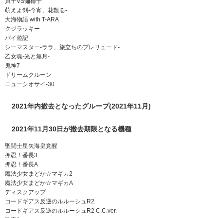
貞子VS伽椰子
萌えよ剣-今宵、花散る-
大海物語 with T-ARA
クジラッキー
パイ遊記
シーマスター-ララ、旅立ちのプレリュード-
乙女魂-光と無月-
鬼神7
ドリームクルーン
ニューシオサイ-30
2021年内撤去となったグループ(2021年11月)
2021年11月30日が撤去期限となる機種
聖闘士星矢海皇覚醒
押忍！番長3
押忍！番長A
魔法少女まどか☆マギカ2
魔法少女まどか☆マギカA
ディスクアップ
コードギアス反逆のルルーシュR2
コードギアス反逆のルルーシュR2 C.C.ver.