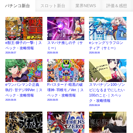
乗せループ「（超）BEAST ATTACK」を狙え！
パチンコ新台
スロット新台
業界NEWS
評価＆感想
eSAOアリシゼーション夜空『ファン試打会』感想＆画像報告まとめ｜金木犀
の幸せ空間、好感触のフェアスタート、原作愛溢れる演出に感動 etc…
日遊協、ファン調査2025を発表｜使用金額中央値「1万円-3万円/1回」「遊技
歴20年以上が50％以上」等々…
e獣王-獅子の一撃-｜ス
スマパチ推しの子（サ
eシャングリラフロン
【2025年】エイプリルフール話題（ネタ）まとめ｜ぱちんこパチスロ関連【4
ペック・攻略情報
ミー）
ティア（サミー）
月1日】
2026.08.07
2026.08.06
2026.08.06
eワンパンマン2-正義
Pバスタード-暗黒の破
スマパチゾン100-ゾン
執行- 甘デジ99Ver.｜ス
壊神- 羽根モノVer.｜ス
ビになるまでにしたい
ペック・攻略情報
ペック・攻略情報
100のこと-｜スペッ
2026.08.06
2026.08.05
ク・攻略情報
2026.08.04