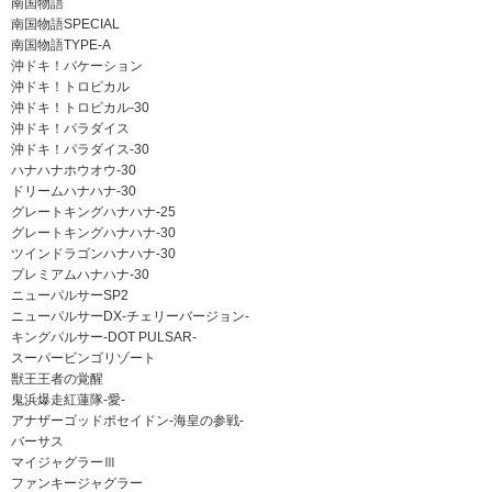
南国物語
南国物語SPECIAL
南国物語TYPE-A
沖ドキ！バケーション
沖ドキ！トロピカル
沖ドキ！トロピカル-30
沖ドキ！パラダイス
沖ドキ！パラダイス-30
ハナハナホウオウ-30
ドリームハナハナ-30
グレートキングハナハナ-25
グレートキングハナハナ-30
ツインドラゴンハナハナ-30
プレミアムハナハナ-30
ニューパルサーSP2
ニューパルサーDX-チェリーバージョン-
キングパルサー-DOT PULSAR-
スーパービンゴリゾート
獣王王者の覚醒
鬼浜爆走紅蓮隊-愛-
アナザーゴッドポセイドン-海皇の参戦-
バーサス
マイジャグラーⅢ
ファンキージャグラー