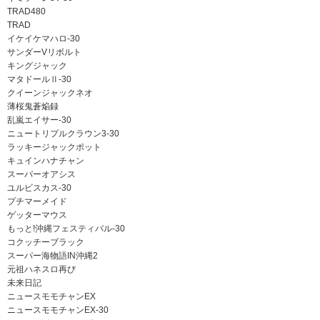
TRAD480
TRAD
イケイケマハロ-30
サンダーVリボルト
キングジャック
マタドールⅡ-30
クイーンジャックネオ
薄桜鬼蒼焔録
乱嵐エイサー-30
ニュートリプルクラウン3-30
ラッキージャックポット
キュインハナチャン
スーパーオアシス
ユルビスカス-30
プチマーメイド
ゲッターマウス
もっと!沖縄フェスティバル-30
コクッチーブラック
スーパー海物語IN沖縄2
元祖ハネスロ再び
未来日記
ニュースモモチャンEX
ニュースモモチャンEX-30