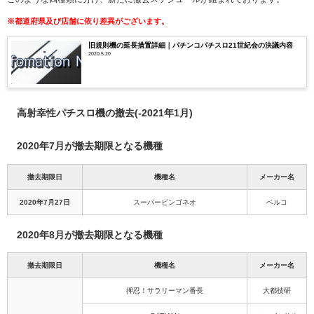
※都道府県及び店舗に依り差異がございます。
旧規則機の延長措置詳細｜パチンコパチスロ21世紀会の決議内容
2020.5.20
高射幸性パチスロ機の撤去(-2021年1月)
2020年7月が撤去期限となる機種
撤去期限日
機種名
メーカー名
2020年7月27日
スーパービンゴネオ
ベルコ
2020年8月が撤去期限となる機種
撤去期限日
機種名
メーカー名
押忍！サラリーマン番長
大都技研