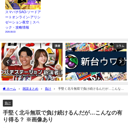
スマパチSAO-ソードア
ートオンライン-アリシ
ゼーション夜空｜スペ
ック・攻略情報
2026.08.03
コラム
ニュース
ホーム
雑談まとめ
負け
手堅く北斗無双で負け続けるんだが…こんなの
有り得る？ ※画像あり
負け
手堅く北斗無双で負け続けるんだが…こんなの有
り得る？ ※画像あり