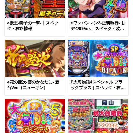
e獣王-獅子の一撃-｜スペッ
eワンパンマン2-正義執行- 甘
ク・攻略情報
デジ99Ver.｜スペック・攻略
情報
e花の慶次-雲のかなたに- 新
P大海物語4スペシャル ブラ
台Ver.（ニューギン）
ックプラス｜スペック・攻略
情報