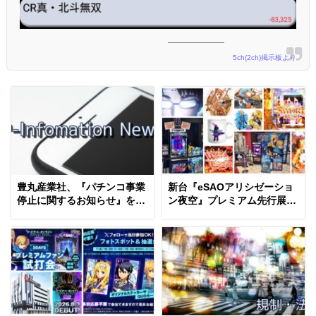
5ch(2ch)掲示板より
豊丸産業社、『パチンコ事業
新台『eSAOアリシゼーショ
停止に関するお知らせ』を発
ン夜空』プレミアム先行展示
表｜事業環境および経営状況
＆ホール限定グッズ情報｜公
を踏まえ、7月31日でP事業
認店SNS投稿「デモ機/スタン
停止
ドパネルetc…」まとめ