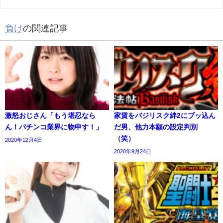
負け
の関連記事
激怒おじさん「もう堪忍なら
家賃をバジリスク絆2にブッ込ん
ん！パチンコ業界に物申す！」
だ男、他力本願の設定判別
（笑）
2020年12月4日
2020年9月24日