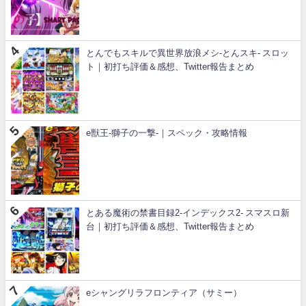
とんでもスキルで異世界放浪メシ-とんスキ- スロッ
ト｜初打ち評価＆感想、Twitter報告まとめ
e獣王-獅子の一撃-｜スペック・攻略情報
とある魔術の禁書目録2-インデックス2- スマスロ新
台｜初打ち評価＆感想、Twitter報告まとめ
eシャングリラフロンティア（サミー）