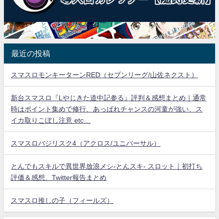
最近の投稿
スマスロモンキーターンRED（セブンリーグ/山佐ネクスト）
新台スマスロ『Lやじきた道中記参る』評判＆感想まとめ｜通常
時はポイント集めで修行、あっぱれチャンスの河童が強い、ス
イカ取りこぼし注意 etc…
スマスロバジリスク4（アクロス/ユニバーサル）
とんでもスキルで異世界放浪メシ-とんスキ- スロット｜初打ち
評価＆感想、Twitter報告まとめ
スマスロ推しの子（フィールズ）