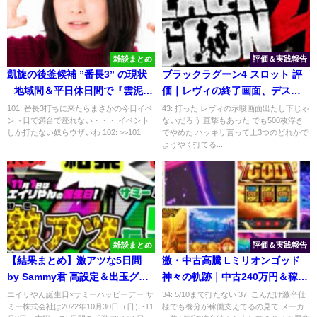
雑談まとめ
評価＆実践報告
凱旋の後釜候補 ”番長3” の現状
ブラックラグーン4 スロット 評
─地域間＆平日休日間で『雲泥の
価｜レヴィの終了画面、デスペ
差』
ラードバトルのデキレ感
101: 番長3打ちに来たらまさかの今日イベ
43: 打った レヴィの示唆画面出たし下じゃ
ント日で満台で座れない・・・ イベント
ないだろう 直撃もあった でも500枚浮き
しか打たない奴らウザいわ 102: >>101...
でやめた ハッキリ言って上3つのどれかで
ようやく打てる...
雑談まとめ
評価＆実践報告
【結果まとめ】激アツな5日間
激・中古高騰 Lミリオンゴッド
by Sammy君 高設定＆出玉グラ
神々の軌跡｜中古240万円＆稼働
フ報告一覧｜10月30日→11月3
8000G弱、GW中に機械代回収、
エイリやん誕生日×サミーハッピーデー サ
34: 5/10まで打たない 37: こんだけ激辛仕
ミー株式会社は2022年10月30日（日）-11
様でも養分が稼働支えてるの見て メーカ
日（エイリやん誕生日＆ハッピ
狂ったようにお金入れてるおじ