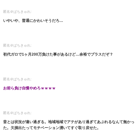
匿名＠ぱちきゅれ:
いやいや、普通にかわいそうだろ…
匿名＠ぱちきゅれ:
初代ガロで1ヶ月200万負けた事があるけど…余裕でプラスだぞ？
匿名＠ぱちきゅれ:
お前ら負け自慢やめろｗｗｗｗ
匿名＠ぱちきゅれ:
昔とは状況が違い過ぎる。地域地域でアテがあり過ぎてあぶれるなんて無かっ
た。欠損出たってモチベーション湧いてすぐ取り戻せた。