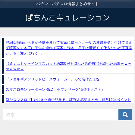
パチンコパチスロ情報まとめサイト
些細な喧嘩から妻が子供を連れて実家に帰った。一切の連絡を受け付けて貰え
ず喧嘩をする度に子供を連れて実家に帰る。息子は可愛くて仕方ないが正直辛
い。もう迎えに行く…
【えぇ…】シャインマスカット約200房を盗んだ男の自宅を調べた結果ｗｗｗ
ｗｗｗｗｗ
『メタルギアソリッドピースウォーカー』って名作だよな
スマスロモンキーターンRED（セブンリーグ/山佐ネクスト）
新台スマスロ『Lやじきた道中記参る』評判＆感想まとめ｜通常時はポイント
集めで修行、あっぱれチャンスの河童が強い、スイカ取りこぼし注意 etc…
e獣王-獅子の一撃-｜スペック・攻略情報
新台パチンコ『e魔女と野獣』公式PV動画｜LT直行型399帯、運命分岐から上
乗せループ「（超）BEAST ATTACK」を狙え！