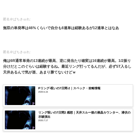
匿名＠ぱちきゅれ:
無双の単発率は46%くらいで自分も6連単は経験あるが12連単とはなあ
匿名＠ぱちきゅれ:
俺は6R通常単発の13連続が最高、逆に発当たり確変は16連続が最高。1/2振り
分けだとこのぐらいは経験するね。最近リング打ってるんだが、必ずST入るし
天井あるんで気が楽、あまり勝てないけどｗ
Pリング-呪いの7日間-2｜スペック・攻略情報
2020.5.16
リング呪いの7日間2 感想｜天井スルー後の液晶カウンター、潜伏の
示唆演出
2020.7.17