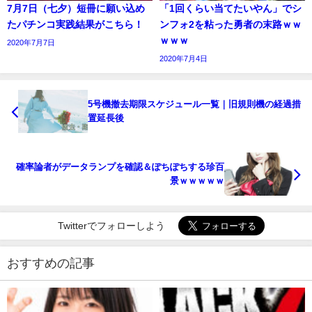
7月7日（七夕）短冊に願い込め
「1回くらい当てたいやん」でシ
たパチンコ実践結果がこちら！
ンフォ2を粘った勇者の末路ｗｗ
ｗｗｗ
2020年7月7日
2020年7月4日
5号機撤去期限スケジュール一覧｜旧規則機の経過措
置延長後
確率論者がデータランプを確認＆ぽちぽちする珍百
景ｗｗｗｗｗ
Twitterでフォローしよう
おすすめの記事