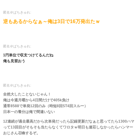
匿名＠ぱちきゅれ:
逆もあるからなぁ～俺は3日で16万発出たｗ
匿名＠ぱちきゅれ:
1円単位で収支つけてるんだね
俺も見習おう
匿名＠ぱちきゅれ:
全然大したことないじゃん！
俺は今週月曜から4日間だけで405k負け
通常8588で単発12回のみ（時短8回ST4回スルー）
日本一の養分は俺で間違いない
12連続が過去最高だから次単発だったら記録更新だなぁと思ってたら1300ハマ
って13回目がそもそも当たらなくてワロタｗ明日も連荘しなかったらハンマー
おじさん召喚するぞ。