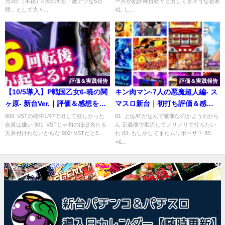
月3日（木祝）の5日間を「激アツな5日
ー共が割詐称台続々と出してきそうな悪寒
ーデー含む）
さん😈
間」として大々...
41: し...
評価＆実践報告
評価＆実践報告
【10/5導入】P戦国乙女6-暁の関
キン肉マン-7人の悪魔超人編- ス
ヶ原- 新台Ver.｜評価＆感想をま
マスロ新台｜初打ち評価＆感
とめてみた
想、Twitter報告まとめ
900: VSTの確中1/47で出して欲しかった
81: 上位ATがなんで敵側なのかようわから
合算は嫌い 901: VSTじゃ旬のほぼ当たる
ん 正義側で歌流してノリノリで打ちたい
天井付けれないからな 902: VSTだと5...
わ 83: もしかしてまたムリポーサ？ 85:
>&...