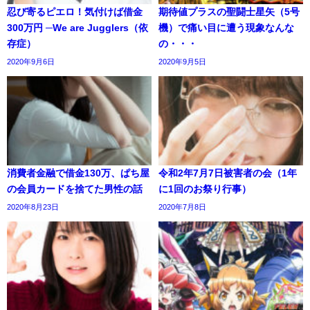
忍び寄るピエロ！気付けば借金
期待値プラスの聖闘士星矢（5号
300万円 ─We are Jugglers（依
機）で痛い目に遭う現象なんな
存症）
の・・・
2020年9月6日
2020年9月5日
消費者金融で借金130万、ぱち屋
令和2年7月7日被害者の会（1年
の会員カードを捨てた男性の話
に1回のお祭り行事）
2020年8月23日
2020年7月8日