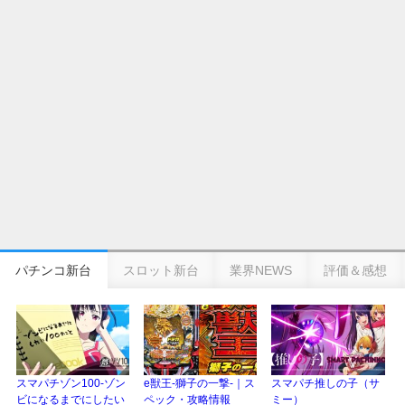
eSAOアリシゼーション夜空『ファン試打会』感想＆画像報告まとめ｜金木犀
の幸せ空間、好感触のフェアスタート、原作愛溢れる演出に感動 etc…
日遊協、ファン調査2025を発表｜使用金額中央値「1万円-3万円/1回」「遊技
歴20年以上が50％以上」等々…
【2025年】エイプリルフール話題（ネタ）まとめ｜ぱちんこパチスロ関連【4
月1日】
パチンコ新台
スロット新台
業界NEWS
評価＆感想
スマパチゾン100-ゾン
e獣王-獅子の一撃-｜ス
スマパチ推しの子（サ
ビになるまでにしたい
ペック・攻略情報
ミー）