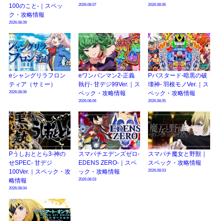
2026.08.07
2026.08.06
100のこと-｜スペッ
ク・攻略情報
2026.08.09
eシャングリラフロン
eワンパンマン2-正義
Pバスタード-暗黒の破
ティア（サミー）
執行- 甘デジ99Ver.｜ス
壊神- 羽根モノVer.｜ス
2026.08.06
ペック・攻略情報
ペック・攻略情報
2026.08.06
2026.08.05
Pうしおととら3-神の
スマパチエデンズゼロ-
スマパチ魔女と野獣｜
せSPEC- 甘デジ
EDENS ZERO-｜スペ
スペック・攻略情報
2026.08.03
100Ver.｜スペック・攻
ック・攻略情報
2026.08.03
略情報
2026.08.04