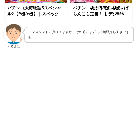
パチンコ大海物語5スペシャ
パチンコ桃太郎電鉄-桃鉄- ぱ
ル2【P機/e機】｜スペック・
ちんこも定番！ 甘デジ89Ver.
攻略情報
（コナミ）
コンスタントに負けてますが、その前にまず北斗無双打ちすぎです
ね…。
すろまに