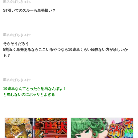
匿名＠ぱちきゅれ:
ST引いてのスルーも単発扱い？
匿名＠ぱちきゅれ:
そらそうだろう
5割近く単発あるならここいるやつなら10連単くらい経験ない方が珍しいか
も？
匿名＠ぱちきゅれ:
10連単なんてとったら配当なんぼよ！
と馬しないのにポッリとよぎる