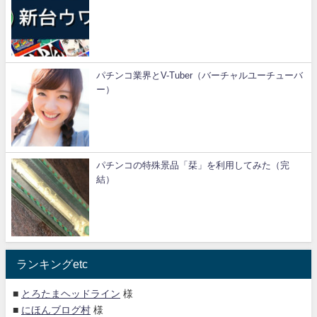
パチンコ業界とV-Tuber（バーチャルユーチューバ
ー）
パチンコの特殊景品「栞」を利用してみた（完
結）
ランキングetc
■
とろたまヘッドライン
様
■
にほんブログ村
様