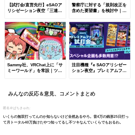
【試打会/直営先行】eSAOア
警察庁に対する「規則改正を
リシゼーション夜空「三連休
含めた要望書」を検討中｜貸
のファン試打会3DAYS」＆
玉料金（20円S/4円P）の引き
「サンシャイン平針店 先行導
上げ、遊技業法の制定等の意
入情報」etc…
見交換中…
Sammy社、VRChat上に「サ
注目機種『e SAOアリシゼー
ミーワールド」を常設｜ツイ
ション夜空』プレミアムファ
ンエンジェル勢が登場する巨
ン試打会が開催決定｜
大パチンコ＆東リベ聖夜決戦
Special情報＆記念グッズ
編コラボの期間限定エリア
有、KYORAKU社東京支店
etc…
3DAYs（7月18日～20日）
みんなの反応＆意見、コメントまとめ
匿名＠ぱちきゅれ:
いくらの無双打ってんのか知らないけど全然あるやろ。昔4万の銭形25日打っ
て月トータル40万負けたやつ知ってるし不ツキなんていくらでもおるわ。