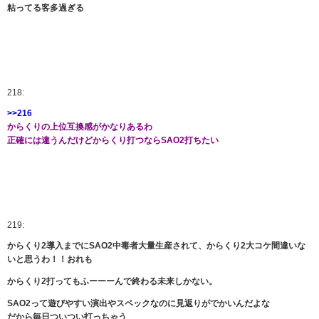
粘ってる客多過ぎる
218:
>>216
からくりの上位互換感がかなりあるわ
正確には違うんだけどからくり打つならSAO2打ちたい
219:
からくり2導入までにSAO2中毒者大量生産されて、からくり2大コケ間違いな
いと思うわ！！おれも
からくり2打ってもふーーーんで終わる未来しかない。
SAO2って遊びやすい演出やスペックなのに見返りがでかいんだよな
だから毎日ついつい打っちゃう