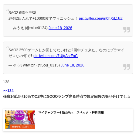
SAO2 6確ツモ😸
絶剣2回入れて+10000枚でフィニッシュ！
pic.twitter.com/rn0hXdZJxz
— みうえ (@miue0124)
June 18, 2026
SAO2 2500ゲームしか回してないけど2回中チェ来た。なのにプラマイ
ゼロなの何で❓
pic.twitter.com/7UfgAsrFnC
— そう3@twitch (@Sou_0315)
June 18, 2026
138:
>>134
弾痕1個辺り10%でCZ中にGOGOランプ光る時点で規定回数の振り分けでしょ
マイジャグラー6 新台Ver.｜スペック・解析情報
機種情報（スロット）