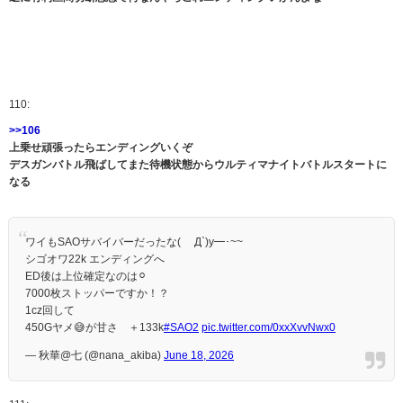
110:
>>106
上乗せ頑張ったらエンディングいくぞ
デスガンバトル飛ばしてまた待機状態からウルティマナイトバトルスタートに
なる
ワイもSAOサバイバーだったな( ´Д`)y━･~~
シゴオワ22k エンディングへ
ED後は上位確定なのは⚪︎
7000枚ストッパーですか！？
1cz回して
450Gヤメ😅が甘さ ＋133k
#SAO2
pic.twitter.com/0xxXvvNwx0
— 秋華@七 (@nana_akiba)
June 18, 2026