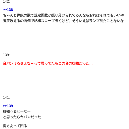
142:
>>138
ちゃんと弾痕の数で規定回数が振り分けられてるんならおれはそれでもいいや
弾痕数えるの面倒で結構スコープ覗くけど、そういえばランプ見たことないな
139:
台パンうるせえな～って思ってたらこの台の役物だった…
141:
>>139
役物うるせーなー
と思ったら台パンだった
両方あって困る