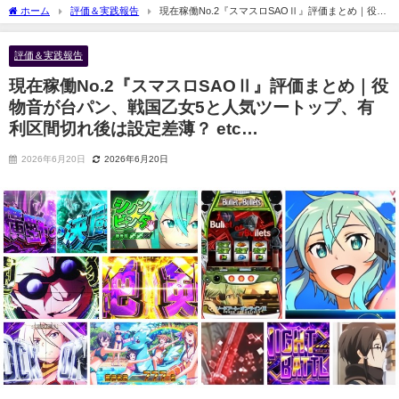
ホーム
評価＆実践報告
現在稼働No.2『スマスロSAOⅡ』評価まとめ｜役物
音が台パン、戦国乙女5と人気ツートップ、有利区間切れ後は設定差薄？ etc…
評価＆実践報告
現在稼働No.2『スマスロSAOⅡ』評価まとめ｜役
物音が台パン、戦国乙女5と人気ツートップ、有
利区間切れ後は設定差薄？ etc…
2026年6月20日
2026年6月20日