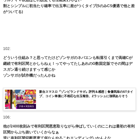
ウルティマ状態はどの設定でも性能変わらない
割とシンプルに初当たり確率で出玉率に差がつくタイプ(5のみCS優遇で他と差
がついてる)
102:
どういう仕組み？と思ってたけどゾンサガのネバエンも転落引くまで高確Cが
継続で有利区間とかしらねぇ！ってやってたしあれのG数固定版でその間はデ
スガン通り続けますって感じか
ゾンサガが試作機だったんかね
新台スマスロ『ゾンビランドサガ』評判＆感想｜食傷気味のSTタイ
プ、コイン単価に不相応な出玉報告、Zラッシュに強弱ありそう
評価＆実践報告
106:
他が2400枚刻みで有利区間恩恵取りながら伸ばしていくのにこれは最初の有利
区間からぶち抜いていくからなぁ
逆に有利区間切断恩恵て何なんやろこれエンディングいかんよな