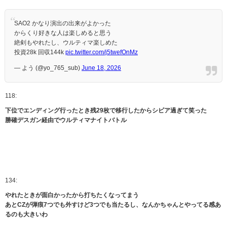
SAO2 かなり演出の出来がよかった
からくり好きな人は楽しめると思う
絶剣もやれたし、ウルティマ楽しめた
投資28k 回収144k
pic.twitter.com/j5twefOnMz
— よう (@yo_765_sub)
June 18, 2026
118:
下位でエンディング行ったとき残29枚で移行したからシビア過ぎて笑った
勝確デスガン経由でウルティマナイトバトル
134:
やれたときが面白かったから打ちたくなってまう
あとCZが弾痕7つでも外すけど3つでも当たるし、なんかちゃんとやってる感あ
るのも大きいわ