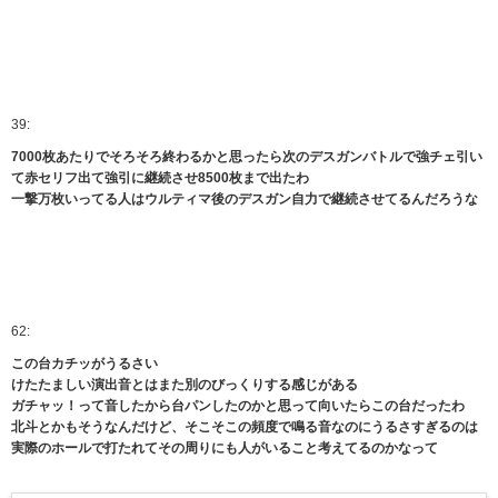
39:
7000枚あたりでそろそろ終わるかと思ったら次のデスガンバトルで強チェ引い
て赤セリフ出て強引に継続させ8500枚まで出たわ
一撃万枚いってる人はウルティマ後のデスガン自力で継続させてるんだろうな
62:
この台カチッがうるさい
けたたましい演出音とはまた別のびっくりする感じがある
ガチャッ！って音したから台パンしたのかと思って向いたらこの台だったわ
北斗とかもそうなんだけど、そこそこの頻度で鳴る音なのにうるさすぎるのは
実際のホールで打たれてその周りにも人がいること考えてるのかなって