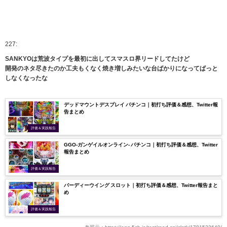
227:
SANKYOは荒波タイプを最初に出してスマスロ界リードしてたけど
開発のネタ尽きたのか工夫もくなく焼き増しみたいな台ばかりになってぱっと
しなくなったな
デッドマウントデスプレイ パチンコ｜初打ち評価＆感想、Twitter報
告まとめ
評価＆実践報告
GGO-ガンゲイルオンライン- パチンコ｜初打ち評価＆感想、Twitter
報告まとめ
評価＆実践報告
バーディーウイング スロット｜初打ち評価＆感想、Twitter報告まと
め
評価＆実践報告
参照元：
https://egg.5ch.io/test/read.cgi/slotk/1781533640/