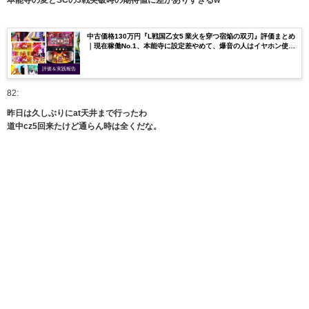
本能寺の変とSCの3戦突破時の期待値に差がありすぎるw
中古価格130万円『L戦国乙女5 業火を穿つ宿焔の双刃』評価まとめ
｜現在稼働No.1、本能寺に設定差やめて、爆音の人はイヤホン使用
せず
評価＆実践報告
82:
昨日は久しぶりにat天井まで行ったわ
道中cz5回来たけど通らん時は全くだな。