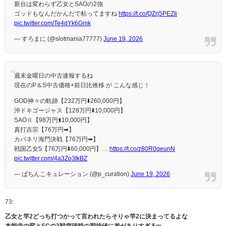
新台は変わらず乙女とSAOの2強
ゴッドもなんだかんだで粘ってますね
https://t.co/QZrj5PEZIi
pic.twitter.com/Te4dYk6Gmk
— すろまに (@slotmania77777)
June 19, 2026
週末金曜日の中古速報するね
現在のP＆S中古価格+前日比推移 が こんな感じ！
GOD神々の軌跡【232万円⬇️260,000円】
沖ドキゴージャス【128万円⬇️10,000円】
SAOⅡ【98万円⬆️10,000円】
真打吉宗【76万円➡】
カバネリ海門決戦【76万円➡】
戦国乙女5【76万円⬇️60,000円】…
https://t.co/z80R0qeunN
pic.twitter.com/4a3Zo3tkBZ
— ぱちんこキュレーション (@p_curation)
June 19, 2026
73:
乙女と竿2どっち打つかって言われたらそりゃ竿2に決まってるよな