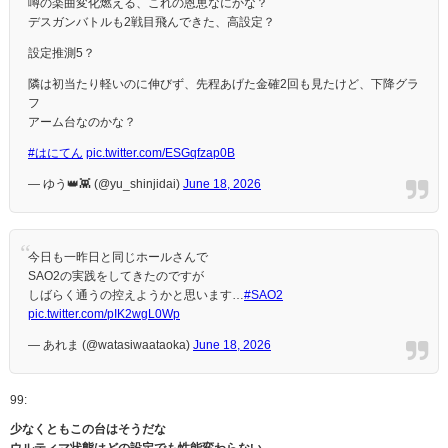
噂の楽曲変化燃える、これの恩恵なにかな？
デスガンバトルも2戦目飛んできた、高設定？
設定推測5？
隣は初当たり軽いのに伸びず、先程あげた金確2回も見たけど、下降グラ
フ
アーム台なのかな？
#はにてん
pic.twitter.com/ESGqfzap0B
— ゆう👑👾 (@yu_shinjidai)
June 18, 2026
今日も一昨日と同じホールさんで
SAO2の実践をしてきたのですが
しばらく通うの控えようかと思います…
#SAO2
pic.twitter.com/pIK2wgL0Wp
— あれま (@watasiwaataoka)
June 18, 2026
99:
少なくともこの台はそうだな