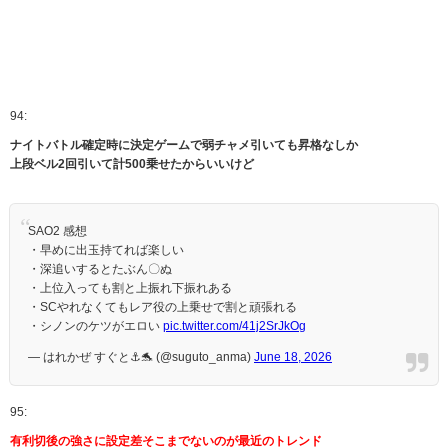
94:
ナイトバトル確定時に決定ゲームで弱チャメ引いても昇格なしか
上段ベル2回引いて計500乗せたからいいけど
SAO2 感想
・早めに出玉持てれば楽しい
・深追いするとたぶん〇ぬ
・上位入っても割と上振れ下振れある
・SCやれなくてもレア役の上乗せで割と頑張れる
・シノンのケツがエロい
pic.twitter.com/41j2SrJkOg
— はれかぜ すぐと⚓️🐬 (@suguto_anma)
June 18, 2026
95:
有利切後の強さに設定差そこまでないのが最近のトレンド