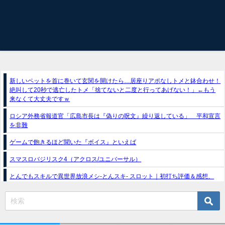
新しいペットを首に巻いて玄関を開けたら…居座りアポなしトメと鉢合わせ！
絶叫して20秒で逃亡したトメ「捨てないと二度と行ってあげない！」←もう
来なくて大丈夫ですｗ
ロシア外務省報道官「広島市長は『偽りの呪文』繰り返している」 平和宣言
を非難
ゲームで飽きるほど聞いた『ボイス』といえば
スマスロバジリスク4（アクロス/ユニバーサル）
とんでもスキルで異世界放浪メシ-とんスキ- スロット｜初打ち評価＆感想、
Twitter報告まとめ
e獣王-獅子の一撃-｜スペック・攻略情報
新台パチンコ『e魔女と野獣』公式PV動画｜LT直行型399帯、運命分岐から上