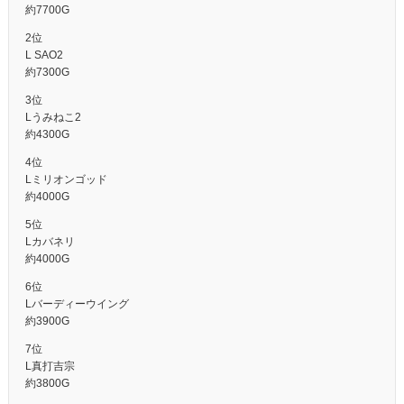
約7700G
2位
L SAO2
約7300G
3位
Lうみねこ2
約4300G
4位
Lミリオンゴッド
約4000G
5位
Lカバネリ
約4000G
6位
Lバーディーウイング
約3900G
7位
L真打吉宗
約3800G