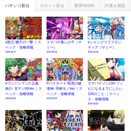
乗せループ「（超）BEAST ATTACK」を狙え！
パチンコ新台
スロット新台
業界NEWS
評価＆感想
eSAOアリシゼーション夜空『ファン試打会』感想＆画像報告まとめ｜金木犀
の幸せ空間、好感触のフェアスタート、原作愛溢れる演出に感動 etc…
日遊協、ファン調査2025を発表｜使用金額中央値「1万円-3万円/1回」「遊技
歴20年以上が50％以上」等々…
e獣王-獅子の一撃-｜ス
スマパチ推しの子（サ
eシャングリラフロン
【2025年】エイプリルフール話題（ネタ）まとめ｜ぱちんこパチスロ関連【4
ペック・攻略情報
ミー）
ティア（サミー）
月1日】
2026.08.07
2026.08.06
2026.08.06
eワンパンマン2-正義
Pバスタード-暗黒の破
スマパチゾン100-ゾン
執行- 甘デジ99Ver.｜ス
壊神- 羽根モノVer.｜ス
ビになるまでにしたい
ペック・攻略情報
ペック・攻略情報
100のこと-｜スペッ
2026.08.06
2026.08.05
ク・攻略情報
2026.08.04