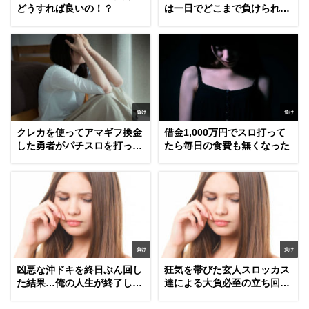
どうすれば良いの！？
は一日でどこまで負けられる
のか？
負け
負け
クレカを使ってアマギフ換金
借金1,000万円でスロ打って
した勇者がパチスロを打った
たら毎日の食費も無くなった
結果…
負け
負け
凶悪な沖ドキを終日ぶん回し
狂気を帯びた玄人スロッカス
た結果…俺の人生が終了しま
達による大負必至の立ち回り
した
実践術