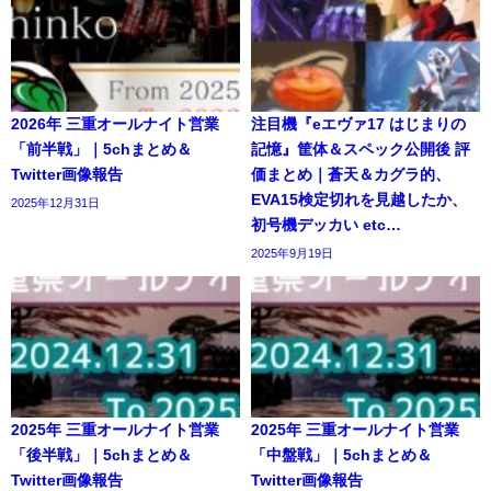
2026年 三重オールナイト営業
注目機『eエヴァ17 はじまりの
「前半戦」｜5chまとめ＆
記憶』筐体＆スペック公開後 評
Twitter画像報告
価まとめ｜蒼天＆カグラ的、
EVA15検定切れを見越したか、
2025年12月31日
初号機デッカい etc…
2025年9月19日
2025年 三重オールナイト営業
2025年 三重オールナイト営業
「後半戦」｜5chまとめ＆
「中盤戦」｜5chまとめ＆
Twitter画像報告
Twitter画像報告