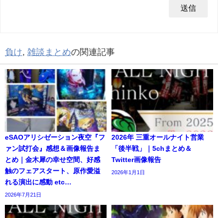
負け
,
雑談まとめ
の関連記事
eSAOアリシゼーション夜空『フ
2026年 三重オールナイト営業
ァン試打会』感想＆画像報告ま
「後半戦」｜5chまとめ＆
とめ｜金木犀の幸せ空間、好感
Twitter画像報告
触のフェアスタート、原作愛溢
2026年1月1日
れる演出に感動 etc…
2026年7月21日