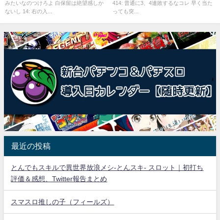
みたいなのつけろよ 白保留は絶望感しか
414: 普通に3、4連敗するなコレ 早く当た
ないし 14: 右の入...
っても突...
最近の投稿
とんでもスキルで異世界放浪メシ-とんスキ- スロット｜初打ち
評価＆感想、Twitter報告まとめ
スマスロ推しの子（フィールズ）