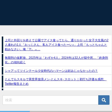
上司と外回りを終えて公園でアイス食ってたら、通りかかった女子大生風の2
人連れの1人「おっじさん、私もアイス食べたーい♪」上司「もっとちゃんと
頼みなさい」俺「?!」→…
無期刑の仮釈放、2025年は「わずか4人」2024年は32人が獄中死…「終身刑
化」の傾向続く
シャアってツインテール少女時代のハマーンは好みじゃなかったの？
とんでもスキルで異世界放浪メシ-とんスキ- スロット｜初打ち評価＆感想、
Twitter報告まとめ
スマスロ推しの子（フィールズ）
e獣王-獅子の一撃-｜スペック・攻略情報
新台パチンコ『e魔女と野獣』公式PV動画｜LT直行型399帯、運命分岐から上