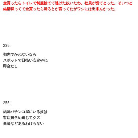
金貰ったらトイレで制服捨てて逃げた奴いたわ。社員が慌てとった。そいつと
結構喋ってて金貰ったら帰ろとか言ってたがワシには出来んかった。
239:
都内でかねないなら
スポットで日払い安定やね
即金だし
255:
結局パチンコ屋にいる奴は
客店員含め総じてクズ
異論などあるわけもない