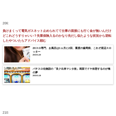
206:
負けまくって電気ガスネット止められてて仕事の面接にも行く金が無いんだけ
どこれどうすりゃいい？失業保険入るのかなり先だし似たような状況から逆転
したやついたらアドバイス頼む
20スロ専門、お風呂は1ヵ月に2回、重度の歯周病、これぞ底辺スロ
ッター
2019.5.20
パチスロ化物語の「良ク出来マシタ枚」画面でドヤ休憩するのが俺
の夢
2019.5.18
210: