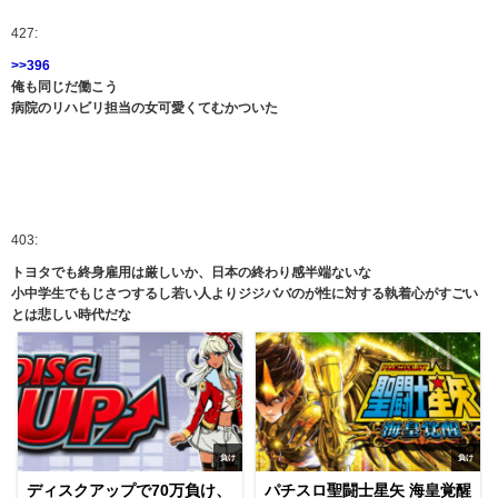
427:
>>396
俺も同じだ働こう
病院のリハビリ担当の女可愛くてむかついた
403:
トヨタでも終身雇用は厳しいか、日本の終わり感半端ないな
小中学生でもじさつするし若い人よりジジババのが性に対する執着心がすごい
とは悲しい時代だな
負け
負け
ディスクアップで70万負け、
パチスロ聖闘士星矢 海皇覚醒