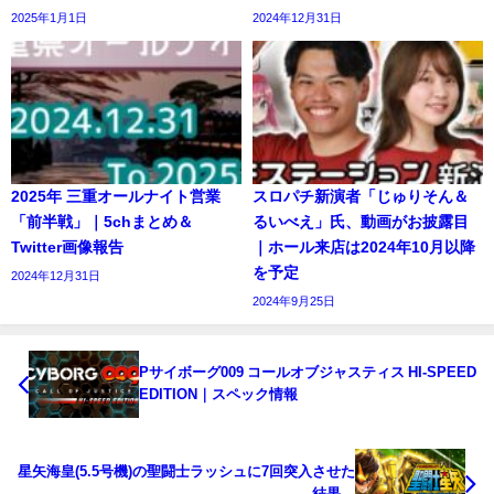
2025年1月1日
2024年12月31日
2025年 三重オールナイト営業
スロパチ新演者「じゅりそん＆
「前半戦」｜5chまとめ＆
るいべえ」氏、動画がお披露目
Twitter画像報告
｜ホール来店は2024年10月以降
を予定
2024年12月31日
2024年9月25日
Pサイボーグ009 コールオブジャスティス HI-SPEED
EDITION｜スペック情報
星矢海皇(5.5号機)の聖闘士ラッシュに7回突入させた
結果…