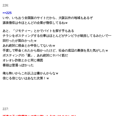
226:
>>225
いや、いちおう全国版のサイトだから、大阪以外の地域もあるぞ
源泉徴収は今ほとんどの企業が徴収してるねｗ
あと、「ジモティー」とかでバイトを探す手もある
チラシをポスティングする仕事はほとんどがチンピラが統括してるみたいで一
回行ったが面白かったｗ
あれ絶対に税金とか申告してないわｗ
手渡しで即金くれたから助かったけど、社会の底辺の裏側を見た気がしたｗ
ポスティングの「親」、あれ絶対にヤバイ筋だ
オレオレ詐欺とかと同じ構図
番頭は普通っぽかった
俺も怖いからこれ以上は書かんからなｗ
信じる信じないはあなた次第！ｗ
227: