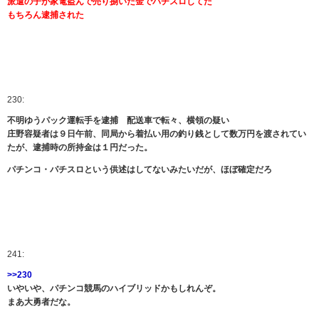
派遣の子が家電盗んで売り捌いた金でパチスロしてた
もちろん逮捕された
230:
不明ゆうパック運転手を逮捕 配送車で転々、横領の疑い
庄野容疑者は９日午前、同局から着払い用の釣り銭として数万円を渡されてい
たが、逮捕時の所持金は１円だった。
パチンコ・パチスロという供述はしてないみたいだが、ほぼ確定だろ
241:
>>230
いやいや、パチンコ競馬のハイブリッドかもしれんぞ。
まあ大勇者だな。