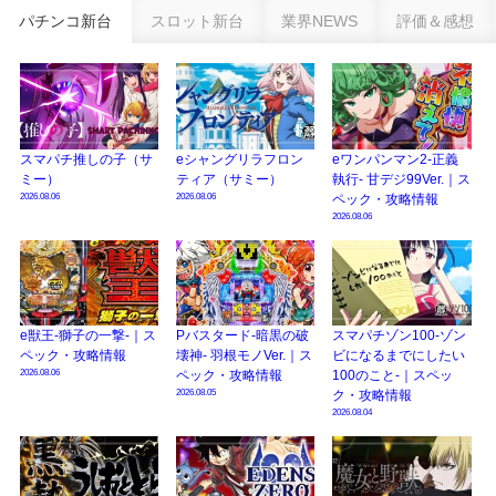
乗せループ「（超）BEAST ATTACK」を狙え！
パチンコ新台
スロット新台
業界NEWS
評価＆感想
eSAOアリシゼーション夜空『ファン試打会』感想＆画像報告まとめ｜金木犀
の幸せ空間、好感触のフェアスタート、原作愛溢れる演出に感動 etc…
日遊協、ファン調査2025を発表｜使用金額中央値「1万円-3万円/1回」「遊技
歴20年以上が50％以上」等々…
スマパチ推しの子（サ
eシャングリラフロン
eワンパンマン2-正義
【2025年】エイプリルフール話題（ネタ）まとめ｜ぱちんこパチスロ関連【4
ミー）
ティア（サミー）
執行- 甘デジ99Ver.｜ス
月1日】
2026.08.06
2026.08.06
ペック・攻略情報
2026.08.06
e獣王-獅子の一撃-｜ス
Pバスタード-暗黒の破
スマパチゾン100-ゾン
ペック・攻略情報
壊神- 羽根モノVer.｜ス
ビになるまでにしたい
2026.08.06
ペック・攻略情報
100のこと-｜スペッ
2026.08.05
ク・攻略情報
2026.08.04