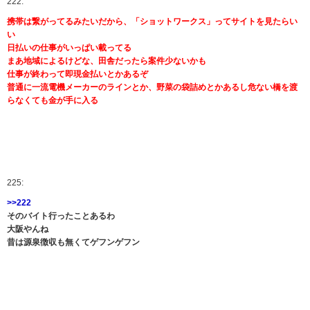
222:
携帯は繋がってるみたいだから、「ショットワークス」ってサイトを見たらい
い
日払いの仕事がいっぱい載ってる
まあ地域によるけどな、田舎だったら案件少ないかも
仕事が終わって即現金払いとかあるぞ
普通に一流電機メーカーのラインとか、野菜の袋詰めとかあるし危ない橋を渡
らなくても金が手に入る
225:
>>222
そのバイト行ったことあるわ
大阪やんね
昔は源泉徴収も無くてゲフンゲフン