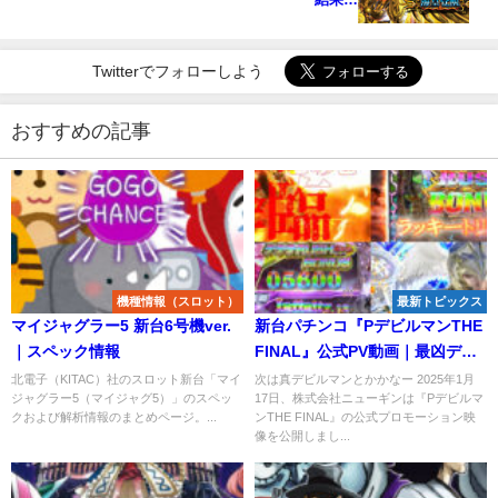
Twitterでフォローしよう
おすすめの記事
機種情報（スロット）
最新トピックス
マイジャグラー5 新台6号機ver.
新台パチンコ『PデビルマンTHE
｜スペック情報
FINAL』公式PV動画｜最凶デビ
ループSPEC「88％継続＆94.5％
北電子（KITAC）社のスロット新台「マイ
次は真デビルマンとかかなー 2025年1月
ジャグラー5（マイジャグ5）」のスペッ
17日、株式会社ニューギンは『Pデビルマ
継続」、LT終了後も再びRUSH
クおよび解析情報のまとめページ。...
ンTHE FINAL』の公式プロモーション映
突入 etc…
像を公開しまし...