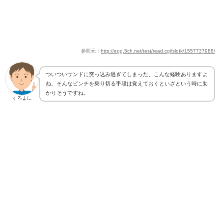
参照元：
http://egg.5ch.net/test/read.cgi/slotk/1557737988/
ついついサンドに突っ込み過ぎてしまった、こんな経験ありますよ
ね。そんなピンチを乗り切る手段は覚えておくといざという時に助
かりそうですね。
すろまに