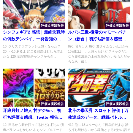
評価＆実践報告
評価＆実践報告
シンフォギア2 感想｜最終決戦時
ルパン三世-復活のマモー- パチ
の偶数テンパイ、一発告知の発
ンコ新台｜初打ち評価＆感想、
生率
実践報告まとめ
16: クリステラフラッシュ無くなった？
890: 音ちけえ 893: 遊タイムないんだから
20: >>16 あるよ 起こる頻度はむしろ増え
15回転は、、と思ったけど スペックだけ
たな 120: 戦記絶唱チャンスから全...
なら慶次漆黒の上位互換みたいなもんだか
らなあ 厳し...
評価＆実践報告
評価＆実践報告
牙狼月虹ノ旅人 甘デジVer.｜初
北斗の拳天昇 スロット 評価｜万
打ち評価＆感想、Twitter報告ま
枚達成のデータ、継続バトルの
とめ
デキレ感
12: 回るから新台打ってるけど右打ちの演
412: 別に13スルーなんて日常的だよな 誰
出バランスおかしい 右もシンプルモード
も打ち続けないから稼働とまるだけの話で