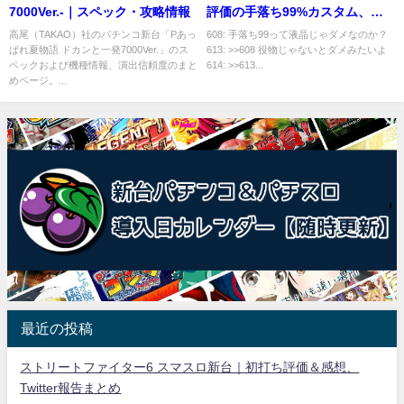
7000Ver.-｜スペック・攻略情報
評価の手落ち99%カスタム、散
見される設定6報告
高尾（TAKAO）社のパチンコ新台「Pあっ
608: 手落ち99って液晶じゃダメなのか？
ぱれ夏物語 ドカンと一発7000Ver.」のス
613: >>608 役物じゃないとダメみたいよ
ペックおよび機種情報、演出信頼度のまと
614: >>613...
めページ。...
最近の投稿
ストリートファイター6 スマスロ新台｜初打ち評価＆感想、
Twitter報告まとめ