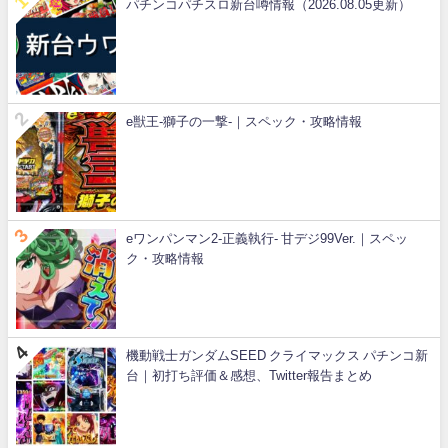
パチンコパチスロ新台噂情報（2026.08.05更新）
e獣王-獅子の一撃-｜スペック・攻略情報
eワンパンマン2-正義執行- 甘デジ99Ver.｜スペッ
ク・攻略情報
機動戦士ガンダムSEED クライマックス パチンコ新
台｜初打ち評価＆感想、Twitter報告まとめ