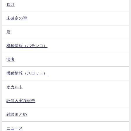
負け
未確定の噂
店
機種情報（パチンコ）
演者
機種情報（スロット）
オカルト
評価＆実践報告
雑談まとめ
ニュース