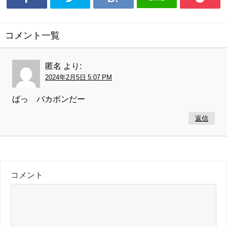
コメント一覧
匿名
より:
2024年2月5日 5:07 PM
ばっ バカボンだー
返信
コメント