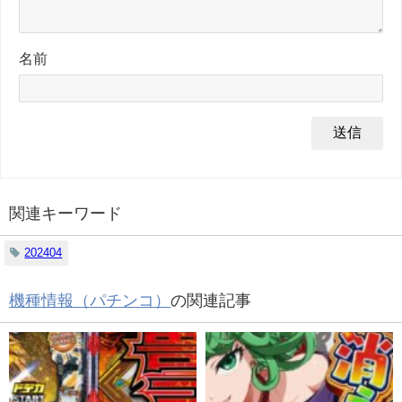
名前
関連キーワード
202404
機種情報（パチンコ）
の関連記事