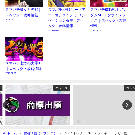
スマパチ魔女と野獣｜
スマパチSAO-ソードア
スマパチ機動戦士ガン
スペック・攻略情報
ートオンライン-アリシ
ダムSEEDクライマッ
2026.08.03
ゼーション夜空｜スペ
クス｜スペック・攻略
ック・攻略情報
情報
2026.08.03
2026.08.03
スマパチ七つの大罪3
｜スペック・攻略情報
2026.08.03
ニュース
コラム
ホーム
機種情報（パチンコ）
PバイオハザードRE:2 ラッキートリガー搭載