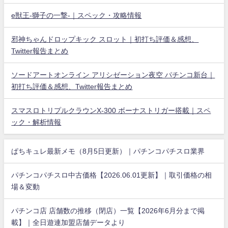
e獣王-獅子の一撃-｜スペック・攻略情報
邪神ちゃんドロップキック スロット｜初打ち評価＆感想、
Twitter報告まとめ
ソードアートオンライン アリシゼーション夜空 パチンコ新台｜
初打ち評価＆感想、Twitter報告まとめ
スマスロトリプルクラウンX-300 ボーナストリガー搭載｜スペ
ック・解析情報
ぱちキュレ最新メモ（8月5日更新）｜パチンコパチスロ業界
パチンコパチスロ中古価格【2026.06.01更新】｜取引価格の相
場＆変動
パチンコ店 店舗数の推移（閉店）一覧【2026年6月分まで掲
載】｜全日遊連加盟店舗データより