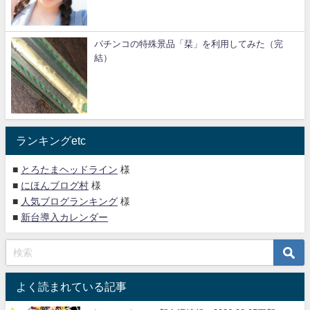
パチンコの特殊景品「栞」を利用してみた（完
結）
ランキングetc
■
とろたまヘッドライン
様
■
にほんブログ村
様
■
人気ブログランキング
様
■
新台導入カレンダー
よく読まれている記事