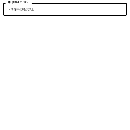
噂（2024.01.12）
・準備中の噂が浮上