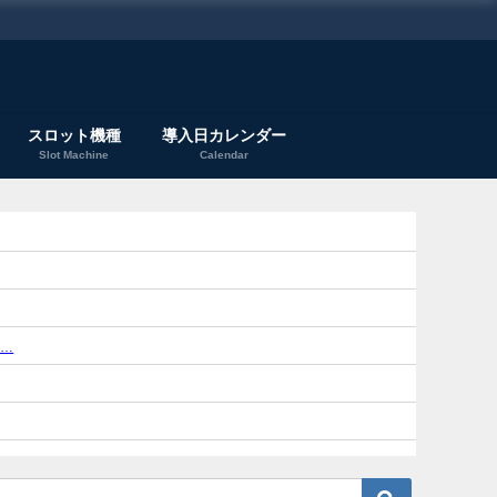
スロット機種
導入日カレンダー
Slot Machine
Calendar
c…