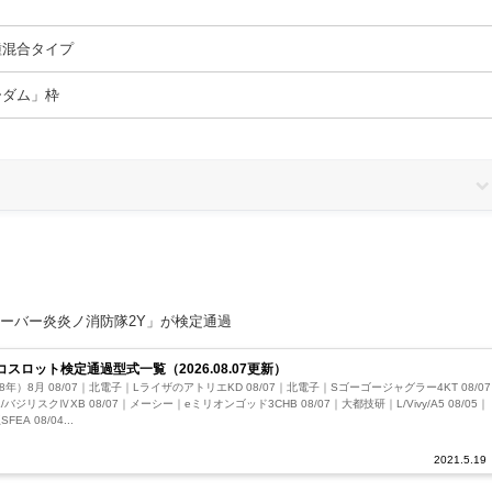
種混合タイプ
ーダム」枠
Aフィーバー炎炎ノ消防隊2Y」が検定通過
スロット検定通過型式一覧（2026.08.07更新）
8年）8月 08/07｜北電子｜LライザのアトリエKD 08/07｜北電子｜Sゴーゴージャグラー4KT 08/07
バジリスクⅣXB 08/07｜メーシー｜eミリオンゴッド3CHB 08/07｜大都技研｜L/Vivy/A5 08/05｜
EA 08/04...
2021.5.19