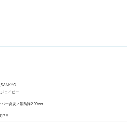
SANKYO
社ジェイビー
バー炎炎ノ消防隊2 99Ver.
9月7日