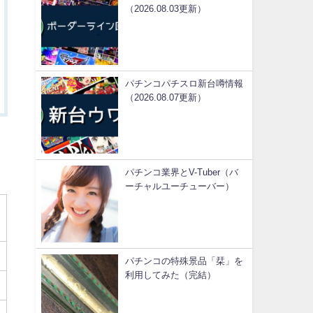
（2026.08.03更新）
パチンコパチスロ新台噂情報
（2026.08.07更新）
パチンコ業界とV-Tuber（バ
ーチャルユーチューバー）
パチンコの特殊景品「栞」を
利用してみた（完結）