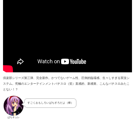
倶楽部シリーズ第三弾、完全新作。かつてないゲーム性、圧倒的臨場感、生々しすぎる実況シ
ステム。究極のエンターテインメントパチスロ（笑）直感的、新感覚、こんなパチスロみたこ
とない！？
すごくおもしろいぱちすろだよ（棒）
ぱちキュレ