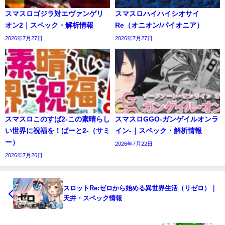
スマスロゴジラ対エヴァンゲリ
スマスロハイハイシオサイ
オン2｜スペック・解析情報
Re（オニオン/パイオニア）
2026年7月27日
2026年7月27日
スマスロこのすば2-この素晴らし
スマスロGGO-ガンゲイルオンラ
い世界に祝福を！ぱーと2-（サミ
イン-｜スペック・解析情報
ー）
2026年7月22日
2026年7月26日
スロットRe:ゼロから始める異世界生活（リゼロ）｜
天井・スペック情報