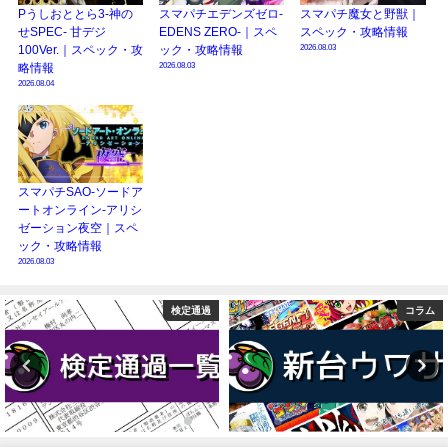
Pうしおととら3-神の
スマパチエデンズゼロ-
スマパチ魔女と野獣｜
せSPEC- 甘デジ
EDENS ZERO-｜スペ
スペック・攻略情報
2026.08.03
100Ver.｜スペック・攻
ック・攻略情報
2026.08.03
略情報
2026.08.04
スマパチSAO-ソードア
ートオンライン-アリシ
ゼーション夜空｜スペ
ック・攻略情報
2026.08.03
コラム
コラム