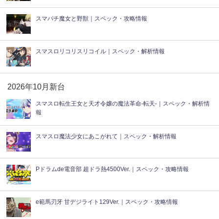
スマパチ魔女と野獣｜スペック・攻略情報
スマスロリコリスリコイル｜スペック・解析情報
2026年10月新台
スマスロ転生王女と天才令嬢の魔法革命-転天-｜スペック・解析情
報
スマスロ魔法少女にあこがれて｜スペック・解析情報
Pドラムde電音部 超ドラ熱4500Ver.｜スペック・攻略情報
e範馬刃牙 甘デジライト129Ver.｜スペック・攻略情報