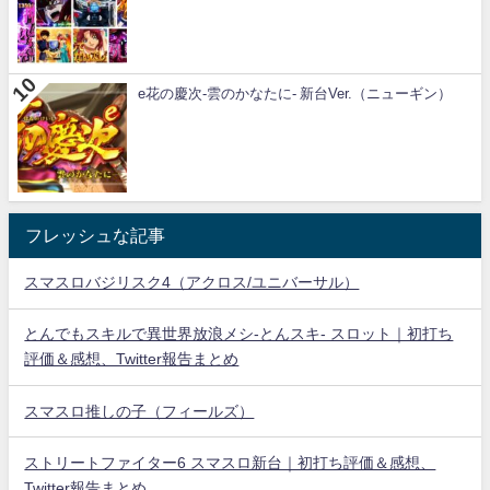
e花の慶次-雲のかなたに- 新台Ver.（ニューギン）
フレッシュな記事
スマスロバジリスク4（アクロス/ユニバーサル）
とんでもスキルで異世界放浪メシ-とんスキ- スロット｜初打ち
評価＆感想、Twitter報告まとめ
スマスロ推しの子（フィールズ）
ストリートファイター6 スマスロ新台｜初打ち評価＆感想、
Twitter報告まとめ