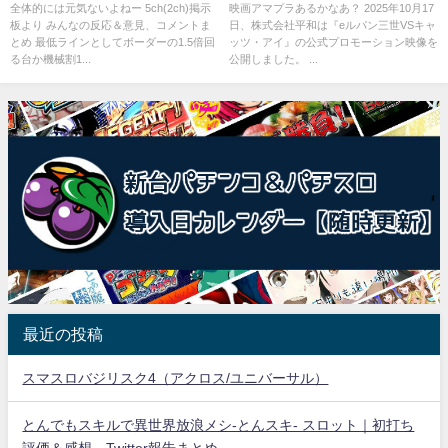
「1/516」、継続率79％＆3000
全体的には元気ないよねー 5ch(2ch)掲示
映画アマプラあるかなあ？ 2025年10月17
板より みんなの反応＆意見、コメントま
日、株式会社平和は『eルパン三世VSキャ
個比率「50％」、W-HERO共
とめ 最低ラインとしてボーダーの1.5倍回
ッツ・アイ』の公式プロモーション映像を
盗！
る台か機械割1...
公開しました。 ...
最近の投稿
スマスロバジリスク4（アクロス/ユニバーサル）
とんでもスキルで異世界放浪メシ-とんスキ- スロット｜初打ち
評価＆感想、Twitter報告まとめ