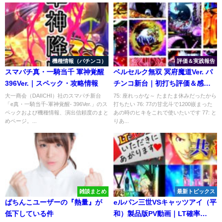
機種情報（パチンコ）
評価＆実践報告
スマパチ真・一騎当千 軍神覚醒
ベルセルク無双 冥府魔道Ver. パ
396Ver.｜スペック・攻略情報
チンコ新台｜初打ち評価＆感
想、Twitter報告まとめ
大一商会（DAIICHI）社のスマパチ新台
75: 座れっかな～ たまたま休みだったから
「e真・一騎当千-軍神覚醒- 396Ver.」のス
打ちたい 76: 77の甘北斗で1200嵌まった
ペックおよび機種情報、演出信頼度のまと
あの時のヒキをこれで使いたいです 77: と
めページ。...
りあ...
雑談まとめ
最新トピックス
ぱちんこユーザーの『熱量』が
eルパン三世VSキャッツアイ（平
低下している件
和）製品版PV動画｜LT確率