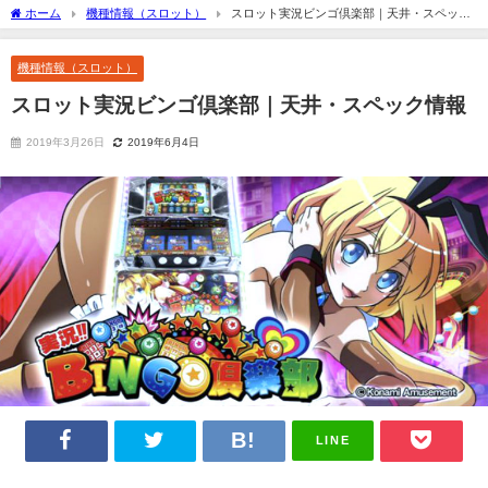
ホーム
機種情報（スロット）
スロット実況ビンゴ倶楽部｜天井・スペック
情報
機種情報（スロット）
スロット実況ビンゴ倶楽部｜天井・スペック情報
2019年3月26日
2019年6月4日
LINE