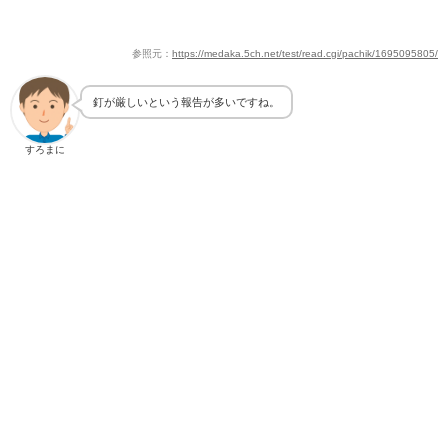
参照元：
https://medaka.5ch.net/test/read.cgi/pachik/1695095805/
釘が厳しいという報告が多いですね。
すろまに