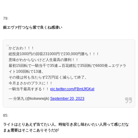
79:
銀エヴァ打つなら紫で良くね感凄い
かどおわ！！！
総投資1000円の回収231000円で230,000円勝ち！！！
意味がわからないけど人生最高の勝利！！
最初15回転で一騎当千で35連→百花繚乱で35回転で6600発→エヴァラ
イト100回転で13連。
その後は何も当たらず2万円近く減らして終了。
今月まさかのプラスに！！
一騎当千最高すぎる！！
pic.twitter.com/FBmtJfGKat
— 分第九 (@kokwwwjjk)
September 20, 2023
85:
ライトはとりあえず当てたい人、時短引き戻し味わいたい人用って感じだな
まぁ需要はそこそこありそうだが