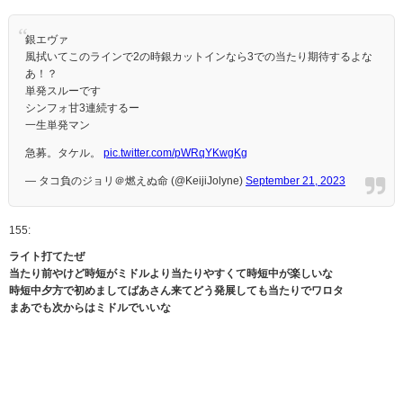
銀エヴァ
風拭いてこのラインで2の時銀カットインなら3での当たり期待するよな
あ！？
単発スルーです
シンフォ甘3連続するー
一生単発マン
急募。タケル。
pic.twitter.com/pWRqYKwgKg
— タコ負のジョリ＠燃えぬ命 (@KeijiJolyne)
September 21, 2023
155:
ライト打てたぜ
当たり前やけど時短がミドルより当たりやすくて時短中が楽しいな
時短中夕方で初めましてばあさん来てどう発展しても当たりでワロタ
まあでも次からはミドルでいいな