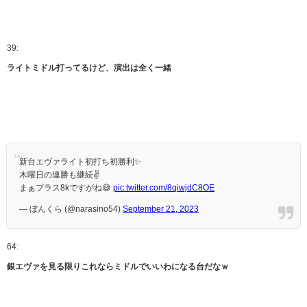
39:
ライトミドル打ってるけど、演出は全く一緒
新台エヴァライト初打ち初勝利✨
木曜日の連勝も継続✌️
まぁプラス8kですがね😅
pic.twitter.com/8qiwjdC8OE
— ぼんくら (@narasino54)
September 21, 2023
64:
銀エヴァを見る限りこれならミドルでいいわになる台だなｗ