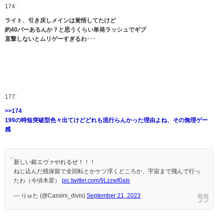
174:
ライト、引き戻しメインは覚悟してたけど
約40パーあるんか？と思うくらい単発ラッシュでギブ
直撃しないとムリゲーすぎるわ･･･
177:
>>174
199の時短突破型色々出てけどどれも流行らんかった理由よね、その無理ゲー
感
新しい銀エヴァやれるぜ！！！
ねじ込んだ残保留で全回転とかケツ浮くどころか、宇宙まで飛んで行っ
たわ（今頃木星）
pic.twitter.com/9Lzzwf0aIs
— りゅた (@Cassini_divis)
September 21, 2023