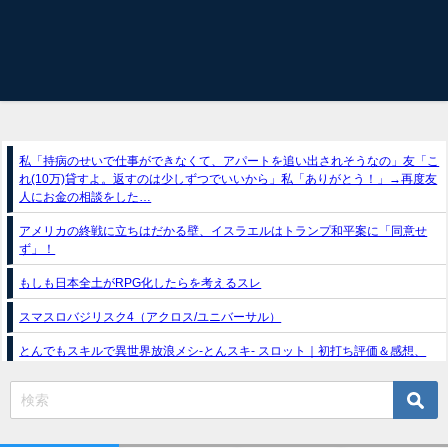
私「持病のせいで仕事ができなくて、アパートを追い出されそうなの」友「こ
れ(10万)貸すよ。返すのは少しずつでいいから」私「ありがとう！」→再度友
人にお金の相談をした…
アメリカの終戦に立ちはだかる壁、イスラエルはトランプ和平案に「同意せ
ず」！
もしも日本全土がRPG化したらを考えるスレ
スマスロバジリスク4（アクロス/ユニバーサル）
とんでもスキルで異世界放浪メシ-とんスキ- スロット｜初打ち評価＆感想、
Twitter報告まとめ
e獣王-獅子の一撃-｜スペック・攻略情報
新台パチンコ『e魔女と野獣』公式PV動画｜LT直行型399帯、運命分岐から上