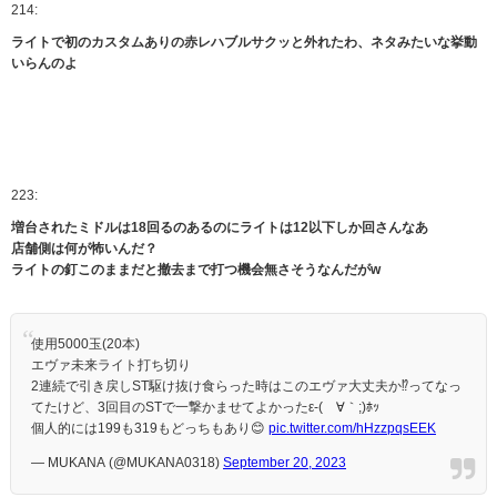
214:
ライトで初のカスタムありの赤レハブルサクッと外れたわ、ネタみたいな挙動
いらんのよ
223:
増台されたミドルは18回るのあるのにライトは12以下しか回さんなあ
店舗側は何が怖いんだ？
ライトの釘このままだと撤去まで打つ機会無さそうなんだがw
使用5000玉(20本)
エヴァ未来ライト打ち切り
2連続で引き戻しST駆け抜け食らった時はこのエヴァ大丈夫か⁉️ってなっ
てたけど、3回目のSTで一撃かませてよかったε-(´∀｀;)ﾎｯ
個人的には199も319もどっちもあり😊
pic.twitter.com/hHzzpqsEEK
— MUKANA (@MUKANA0318)
September 20, 2023