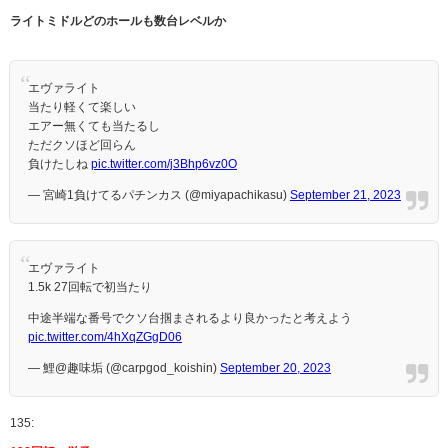
ライトミドルどのホールも数台レベルか
エヴァライト
当たり軽くて楽しい
エアー無くても当たるし
ただクソほど回らん
負けたしね
pic.twitter.com/j3Bhp6vz0O
— 宮崎1負けてるパチンカス (@miyapachikasu)
September 21, 2023
エヴァライト
1.5k 27回転で初当たり
中途半端な番号でクソ台掴まされるより良かったと考えよう
pic.twitter.com/4hXqZGgD06
— 鯉@趣味垢 (@carpgod_koishin)
September 20, 2023
135: