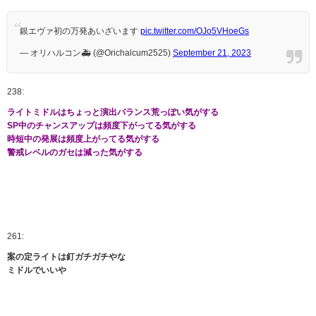
銀エヴァ初の万発あいざいます
pic.twitter.com/OJo5VHoeGs
— オリハルコン🚑 (@Orichalcum2525)
September 21, 2023
238:
ライトミドルはちょっと演出バランス荒っぽい気がする
SP中のチャンスアップは頻度下がってる気がする
時短中の発展は頻度上がってる気がする
警戒レベルのガセは減った気がする
261:
案の定ライトは釘ガチガチやな
ミドルでいいや