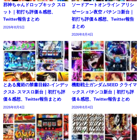
邪神ちゃんドロップキック スロ
ソードアートオンライン アリシ
ット｜初打ち評価＆感想、
ゼーション夜空 パチンコ新台｜
Twitter報告まとめ
初打ち評価＆感想、Twitter報告
まとめ
2026年8月5日
2026年8月4日
とある魔術の禁書目録2-インデッ
機動戦士ガンダムSEED クライマ
クス2- スマスロ新台｜初打ち評
ックス パチンコ新台｜初打ち評
価＆感想、Twitter報告まとめ
価＆感想、Twitter報告まとめ
2026年8月4日
2026年8月4日