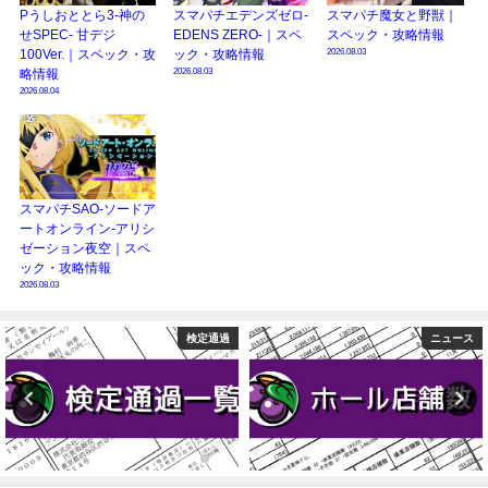
Pうしおととら3-神の
スマパチエデンズゼロ-
スマパチ魔女と野獣｜
せSPEC- 甘デジ
EDENS ZERO-｜スペ
スペック・攻略情報
2026.08.03
100Ver.｜スペック・攻
ック・攻略情報
2026.08.03
略情報
2026.08.04
スマパチSAO-ソードア
ートオンライン-アリシ
ゼーション夜空｜スペ
ック・攻略情報
2026.08.03
検定通過
ニュース