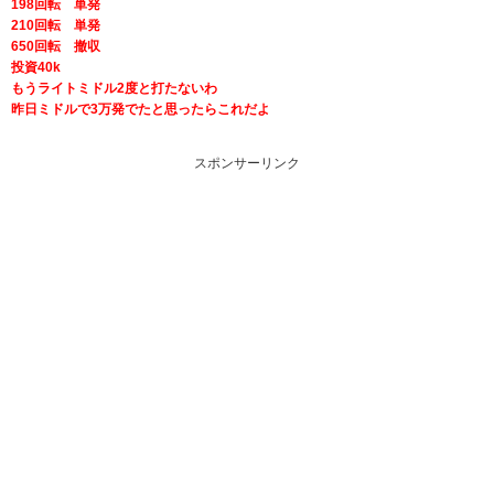
198回転 単発
210回転 単発
650回転 撤収
投資40k
もうライトミドル2度と打たないわ
昨日ミドルで3万発でたと思ったらこれだよ
スポンサーリンク