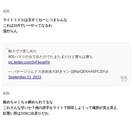
426:
ライトミドルは玉すくねーしつまらんな
これは319でいーやってなるわ
流行らん
銀エヴァ楽しめた
800ハマりの台で出たのでたまたまだけど勝ちは勝ち
pic.twitter.com/3yFIwukRIr
— バナージりんクス@炎炎大好きマン (@kplQEKHA6PCZtYy)
September 21, 2023
435:
銀めちゃくちゃ締められてるな
これそんな甘いか？他の赤字をライトで回収しようって魂胆が見え見え
釘悪い所は319に出戻りだわ