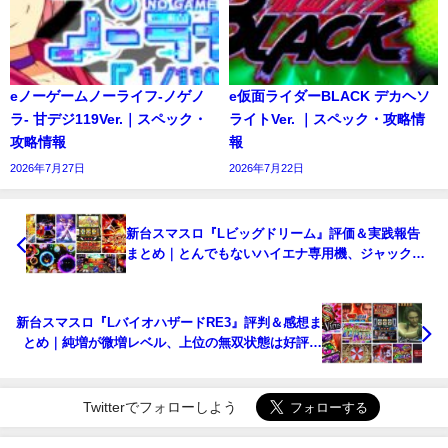
eノーゲームノーライフ-ノゲノ
e仮面ライダーBLACK デカヘソ
ラ- 甘デジ119Ver.｜スペック・
ライトVer. ｜スペック・攻略情
攻略情報
報
2026年7月27日
2026年7月22日
新台スマスロ『Lビッグドリーム』評価＆実践報告
まとめ｜とんでもないハイエナ専用機、ジャックポ
ットは夢ありすぎ、時代はGODよりギル様 etc…
新台スマスロ『LバイオハザードRE3』評判＆感想ま
とめ｜純増が微増レベル、上位の無双状態は好評、
前作RE2には及ばずか etc…
Twitterでフォローしよう