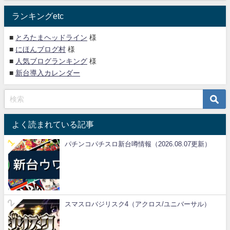
ランキングetc
■
とろたまヘッドライン
様
■
にほんブログ村
様
■
人気ブログランキング
様
■
新台導入カレンダー
よく読まれている記事
パチンコパチスロ新台噂情報（2026.08.07更新）
スマスロバジリスク4（アクロス/ユニバーサル）