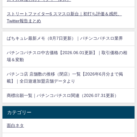
ストリートファイター6 スマスロ新台｜初打ち評価＆感想、
Twitter報告まとめ
ぱちキュレ最新メモ（8月7日更新）｜パチンコパチスロ業界
パチンコパチスロ中古価格【2026.06.01更新】｜取引価格の相
場＆変動
パチンコ店 店舗数の推移（閉店）一覧【2026年6月分まで掲
載】｜全日遊連加盟店舗データより
商標出願一覧｜パチンコパチスロ関連（2026.07.31更新）
カテゴリー
面白ネタ