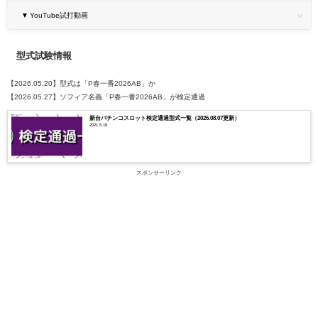
▼ YouTube試打動画
型式試験情報
【2026.05.20】型式は「P春一番2026AB」か
【2026.05.27】ソフィア名義「P春一番2026AB」が検定通過
新台パチンコスロット検定通過型式一覧（2026.08.07更新）
2021.5.19
スポンサーリンク