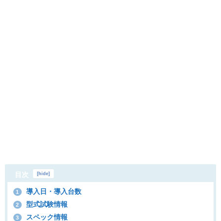
目次
[
hide
]
導入日・導入台数
1
型式試験情報
2
スペック情報
3