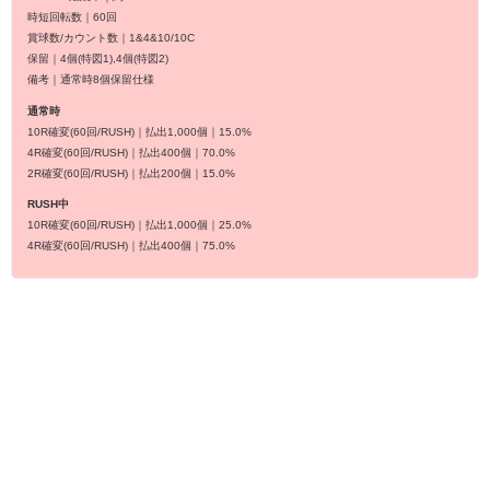
時短回転数｜60回
賞球数/カウント数｜1&4&10/10C
保留｜4個(特図1),4個(特図2)
備考｜通常時8個保留仕様
通常時
10R確変(60回/RUSH)｜払出1,000個｜15.0%
4R確変(60回/RUSH)｜払出400個｜70.0%
2R確変(60回/RUSH)｜払出200個｜15.0%
RUSH中
10R確変(60回/RUSH)｜払出1,000個｜25.0%
4R確変(60回/RUSH)｜払出400個｜75.0%