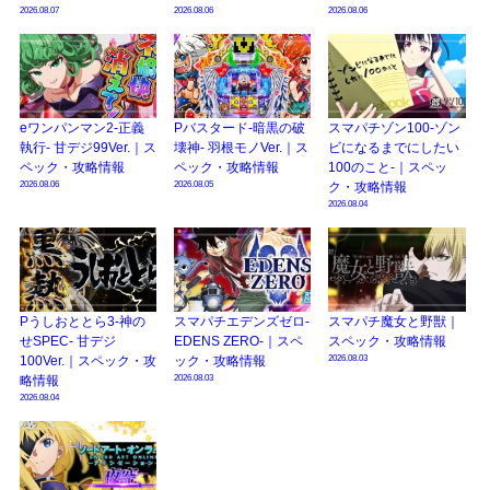
2026.08.07
2026.08.06
2026.08.06
eワンパンマン2-正義
Pバスタード-暗黒の破
スマパチゾン100-ゾン
執行- 甘デジ99Ver.｜ス
壊神- 羽根モノVer.｜ス
ビになるまでにしたい
ペック・攻略情報
ペック・攻略情報
100のこと-｜スペッ
2026.08.06
2026.08.05
ク・攻略情報
2026.08.04
Pうしおととら3-神の
スマパチエデンズゼロ-
スマパチ魔女と野獣｜
せSPEC- 甘デジ
EDENS ZERO-｜スペ
スペック・攻略情報
2026.08.03
100Ver.｜スペック・攻
ック・攻略情報
2026.08.03
略情報
2026.08.04