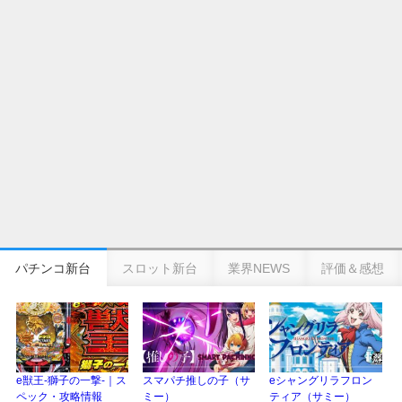
乗せループ「（超）BEAST ATTACK」を狙え！
eSAOアリシゼーション夜空『ファン試打会』感想＆画像報告まとめ｜金木犀
の幸せ空間、好感触のフェアスタート、原作愛溢れる演出に感動 etc…
日遊協、ファン調査2025を発表｜使用金額中央値「1万円-3万円/1回」「遊技
歴20年以上が50％以上」等々…
【2025年】エイプリルフール話題（ネタ）まとめ｜ぱちんこパチスロ関連【4
月1日】
パチンコ新台
スロット新台
業界NEWS
評価＆感想
e獣王-獅子の一撃-｜ス
スマパチ推しの子（サ
eシャングリラフロン
ペック・攻略情報
ミー）
ティア（サミー）