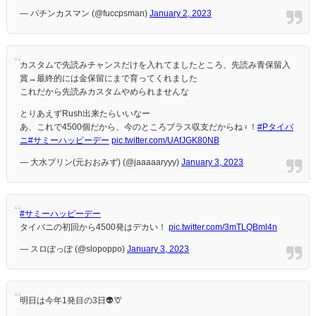
— パチンカスマン (@fuccpsman)
January 2, 2023
カスタムで先読みチャンスだけを入れてましたところ、先読み青保留入
賞→最終的には金保留にまで育ってくれました
これだから先読みカスタムやめられませんな
とりあえずRush出来たらいいなー
あ、これで4500個だから、今のところプラス収支だからね‍♀️！
#Pタイバ
ニ
#サミーハッピーデー
pic.twitter.com/UAfJGK80NB
— 大水プリン(元おおみず) (@jaaaaaryyy)
January 3, 2023
#サミーハッピーデー
タイバニの初回から4500発はデカい！
pic.twitter.com/3mTLQBml4n
— スロぽっぽ (@slopoppo)
January 3, 2023
明日は今年1発目の3日👽🦒