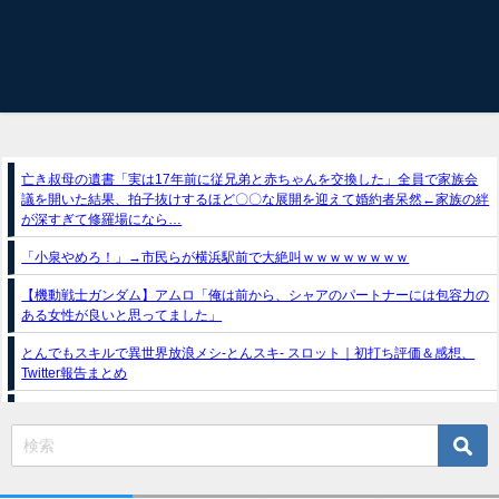
亡き叔母の遺書「実は17年前に従兄弟と赤ちゃんを交換した」全員で家族会
議を開いた結果、拍子抜けするほど〇〇な展開を迎えて婚約者呆然←家族の絆
が深すぎて修羅場になら…
「小泉やめろ！」→市民らが横浜駅前で大絶叫ｗｗｗｗｗｗｗｗ
【機動戦士ガンダム】アムロ「俺は前から、シャアのパートナーには包容力の
ある女性が良いと思ってました」
とんでもスキルで異世界放浪メシ-とんスキ- スロット｜初打ち評価＆感想、
Twitter報告まとめ
スマスロ推しの子（フィールズ）
e獣王-獅子の一撃-｜スペック・攻略情報
新台パチンコ『e魔女と野獣』公式PV動画｜LT直行型399帯、運命分岐から上