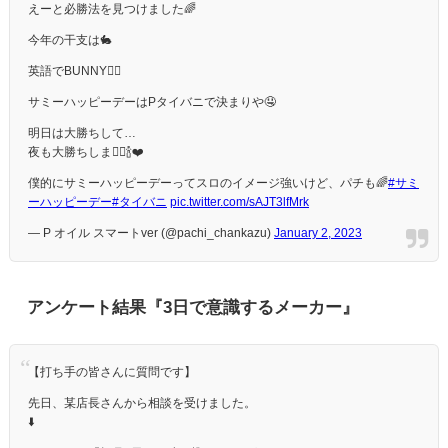
えーと必勝法を見つけました🌈
今年の干支は🐇
英語でBUNNY👯‍♀️
サミーハッピーデーはPタイバニで決まりや🤤
明日は大勝ちして…
夜も大勝ちしま👯‍♀️🍾❤️
僕的にサミーハッピーデーってスロのイメージ強いけど、パチも🌈
#サミ
ーハッピーデー
#タイバニ
pic.twitter.com/sAJT3lfMrk
— P オイル スマートver (@pachi_chankazu)
January 2, 2023
アンケート結果『3日で意識するメーカー』
【打ち手の皆さんに質問です】
先日、某店長さんから相談を受けました。
⬇️