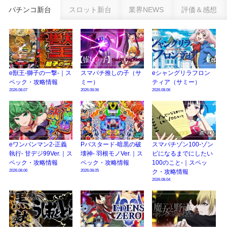
乗せループ「（超）BEAST ATTACK」を狙え！
パチンコ新台
スロット新台
業界NEWS
評価＆感想
eSAOアリシゼーション夜空『ファン試打会』感想＆画像報告まとめ｜金木犀
の幸せ空間、好感触のフェアスタート、原作愛溢れる演出に感動 etc…
日遊協、ファン調査2025を発表｜使用金額中央値「1万円-3万円/1回」「遊技
歴20年以上が50％以上」等々…
e獣王-獅子の一撃-｜ス
スマパチ推しの子（サ
eシャングリラフロン
【2025年】エイプリルフール話題（ネタ）まとめ｜ぱちんこパチスロ関連【4
ペック・攻略情報
ミー）
ティア（サミー）
月1日】
2026.08.07
2026.08.06
2026.08.06
eワンパンマン2-正義
Pバスタード-暗黒の破
スマパチゾン100-ゾン
執行- 甘デジ99Ver.｜ス
壊神- 羽根モノVer.｜ス
ビになるまでにしたい
ペック・攻略情報
ペック・攻略情報
100のこと-｜スペッ
2026.08.06
2026.08.05
ク・攻略情報
2026.08.04