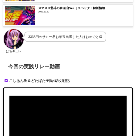
スマスロ北斗の拳 新台Ver.｜スペック・解析情報
2022.12.20
3333円のサミー君お年玉当選した人はおめでと😋
ぱちキュレ
今回の実践リレー動画
こしあん氏＆どたばた子氏×幼女戦記