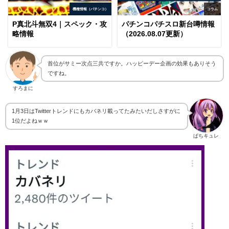
機種情報（パチンコ）
コラム
P真北斗無双4｜スペック・攻
パチンコパチスロ新台噂情報
略情報
（2026.08.07更新）
首位がサミー次点三共ですか。ハッピーデー企画の効果もありそう
ですね。
すろまに
1月3日はTwitterトレンドにもカバネリ載ってたみたいだしさすがに
1位だよねｗｗ
ぱちキュレ