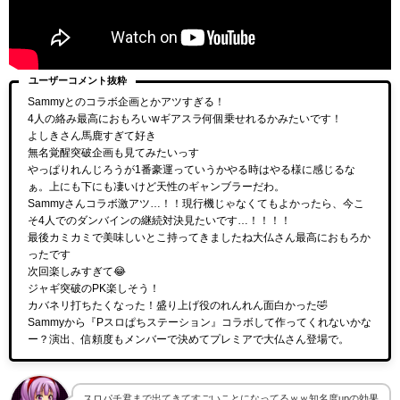
ユーザーコメント抜粋
Sammyとのコラボ企画とかアツすぎる！
4人の絡み最高におもろいwギアスラ何個乗せれるかみたいです！
よしきさん馬鹿すぎて好き
無名覚醒突破企画も見てみたいっす
やっぱりれんじろうが1番豪運っていうかやる時はやる様に感じるな
ぁ。上にも下にも凄いけど天性のギャンブラーだわ。
Sammyさんコラボ激アツ…！！現行機じゃなくてもよかったら、今こ
そ4人でのダンバインの継続対決見たいです…！！！！
最後カミカミで美味しいとこ持ってきましたね大仏さん最高におもろか
ったです
次回楽しみすぎて😂
ジャギ突破のPK楽しそう！
カバネリ打ちたくなった！盛り上げ役のれんれん面白かった🤣
Sammyから『Pスロぱちステーション』コラボして作ってくれないかな
ー？演出、信頼度もメンバーで決めてプレミアで大仏さん登場で。
スロパチ君まで出てきてすごいことになってるｗｗ知名度upの効果