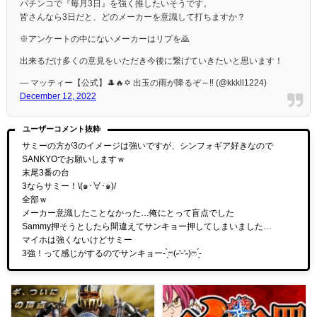
パチンコで『毎月3日』を強く推したいそうです。
皆さんなら3日だと、どのメーカーを意識して打ちますか？
※アンケートの中にないメーカーはリプを🙇
出来るだけ多くの意見をいただき今後に繋げていきたいと思います！
— マッティー【公式】🎩🔥✡ 出玉の雨が降るぞ～‼️ (@kkkll1224)
December 12, 2022
ユーザーコメント抜粋
サミーの方が3のイメージは強いですが、シンフォギア好きなので
SANKYOでお願いしますｗ
末尾3番の台
3ならサミー！\(๑･∀･๑)/
全部ｗ
メーカー意識したことなかった…俺にとって盲点でした
Sammy押そうとしたら間違えてサンキョー押してしまいました…
マイホは強くないけどサミー
3強！って感じがするのでサンキョー- ̗̀ෆ(˶'ᵕ'˶)ෆ ̖́-