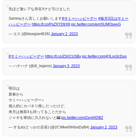
先ほど激レアな存在Xナビ引けました
Sammyさん宜しくお願いします
#サミーハッピーデー
#毎月3日はサミー
ハッピーデー
https://t.co/PsZXYDtrX8
pic.twitter.com/emSUMOseeG
— エス (@bluegiant628)
January 2, 2023
#サミーハッピーデー
https://t.co/Z3rl21iSBx
pic.twitter.com/jQLxs3cDus
— ハナハナ (@dl_legens)
January 3, 2023
明日は
新春から
サミーハッピーデー♪
個人的にカバネリ推しだったけど、
来月は無双4も待ってることだから
ジャギを筆頭に力入れないと🎰
pic.twitter.com/2ayiHDIfiZ
— するめ(どっかの店長) (@2CWkw0lHbiaDyB4)
January 2, 2023