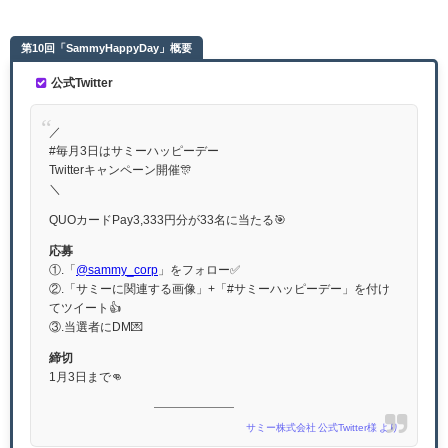
第10回「SammyHappyDay」概要
公式Twitter
／
#毎月3日はサミーハッピーデー
Twitterキャンペーン開催🎊
＼
QUOカードPay3,333円分が33名に当たる🎯
応募
①.「
@sammy_corp
」をフォロー✅
②.「サミーに関連する画像」+「#サミーハッピーデー」を付け
てツイート👍
③.当選者にDM💌
締切
1月3日まで👊
サミー株式会社 公式Twitter様 より