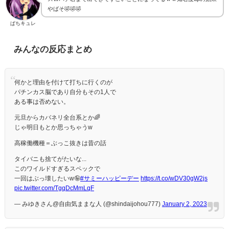
やばそ🤣🤣🤣
ぱちキュレ
みんなの反応まとめ
何かと理由を付けて打ちに行くのが
パチンカス脳であり自分もその1人で
ある事は否めない。
元旦からカバネリ全台系とか🌈
じゃ明日もとか思っちゃうw
高稼働機種＝ぶっこ抜きは昔の話
タイバニも捨てがたいな...
このワイルドすぎるスペックで
一回はぶっ壊したいw🤪
#サミーハッピーデー
https://t.co/wDV30gW2js
pic.twitter.com/TgqDcMmLqF
— みゆきさん@自由気ままな人 (@shindaijohou777)
January 2, 2023