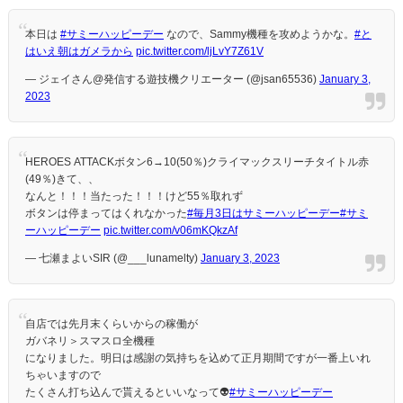
本日は
#サミーハッピーデー
なので、Sammy機種を攻めようかな。
#と
はいえ朝はガメラから
pic.twitter.com/ljLvY7Z61V
— ジェイさん@発信する遊技機クリエーター (@jsan65536)
January 3,
2023
HEROES ATTACKボタン6→10(50％)クライマックスリーチタイトル赤
(49％)きて、、
なんと！！！当たった！！！けど55％取れず
ボタンは停まってはくれなかった
#毎月3日はサミーハッピーデー
#サミ
ーハッピーデー
pic.twitter.com/v06mKQkzAf
— 七瀬まよいSIR (@___lunamelty)
January 3, 2023
自店では先月末くらいからの稼働が
ガバネリ＞スマスロ全機種
になりました。明日は感謝の気持ちを込めて正月期間ですが一番上いれ
ちゃいますので
たくさん打ち込んで貰えるといいなって👽
#サミーハッピーデー