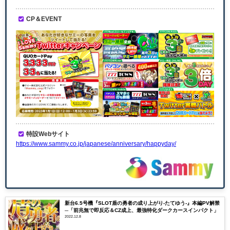
CP＆EVENT
特設Webサイト
https://www.sammy.co.jp/japanese/anniversary/happyday/
新台6.5号機『SLOT盾の勇者の成り上がり-たてゆう-』本編PV解禁
─「前兆無で即反応＆CZ成上、最強特化ダークカースインパクト」
2022.12.8