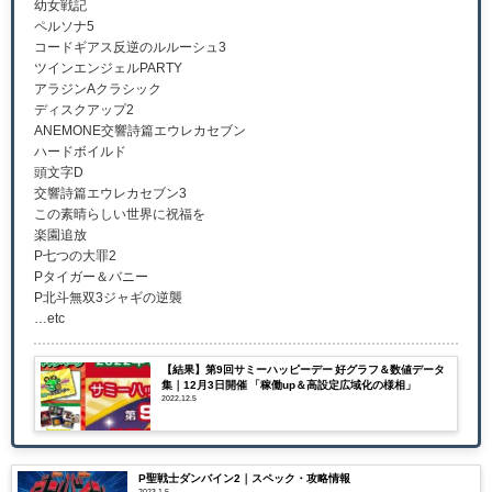
幼女戦記
ペルソナ5
コードギアス反逆のルルーシュ3
ツインエンジェルPARTY
アラジンAクラシック
ディスクアップ2
ANEMONE交響詩篇エウレカセブン
ハードボイルド
頭文字D
交響詩篇エウレカセブン3
この素晴らしい世界に祝福を
楽園追放
P七つの大罪2
Pタイガー＆バニー
P北斗無双3ジャギの逆襲
…etc
【結果】第9回サミーハッピーデー 好グラフ＆数値データ
集｜12月3日開催 「稼働up＆高設定広域化の様相」
2022.12.5
P聖戦士ダンバイン2｜スペック・攻略情報
2023.1.5