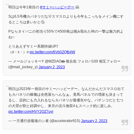
明日は今年1発目の
#サミーハッピーデー
🤗
Sは6.5号機カバネリだな💡スマスロよりも今年もこっちをメイン機にす
るところは多いかと🤔
Pならタイバニの初当り55%で4500発は掴み取れた時の一撃は魅力的よ
ね✨
とりあえずサミー系期待値UP⤴︎
（σ・з・）σ
pic.twitter.com/6Vb0ZQfb4W
— メールジョッキーY @MZDAO🍩 複合垢 フォロバ100 相互フォロー
(@mail_jockey_y)
January 2, 2023
明日は2023年一発目のサミーハッピーデー。なんだかんだスマスロ出て
もカバネリの稼働は全然落ちへんなぁ。美馬パネルでの増産も決まって
るし、店的にも力入れるならカバネリが最優先やな。パチンコだと七つ
の大罪が割と好調やし、来月の北斗無双4もスペック的に楽しみ。
pic.twitter.com/HVY2OZ7uyi
— 一方通行@最後のシ者 (@accelerator915)
January 2, 2023