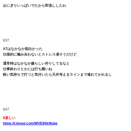
おにぎりいっぱいでたから即流ししたわ
637:
ATはなかなか面白かった
仕様的に噛み合わないとストレス凄そうだけど
通常時はなかなか嫌らしい作りしてるなと
仕事終わりとかには打ち難いね
軽い気持ちで打つと気付いたら天井考えるラインまで連れてかれるし
647:
6楽しい
https://i.imgur.com/WVE80kW.jpg