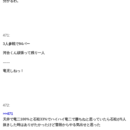
分かるわ。
471:
3人参戦で94パー
河合くん頑張って残り一人
……
竜児しねっ！
472:
>>471
天井で竜二100%と石松33%でハイハイ竜二で勝ちねと思っていたら石松が5人
抜きした時はありがたかったけど普段からやる気出せと思った