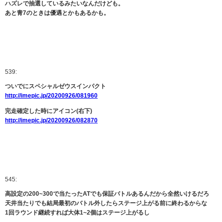
ハズレで抽選しているみたいなんだけども。
あと青7のときは優遇とかもあるかも。
539:
ついでにスペシャルゼウスインパクト
http://imepic.jp/20200926/081960
完走確定した時にアイコン(右下)
http://imepic.jp/20200926/082870
545:
高設定の200~300で当たったATでも保証バトルあるんだから全然いけるだろ
天井当たりでも結局最初のバトル外したらステージ上がる前に終わるからな
1回ラウンド継続すれば大体1~2個はステージ上がるし