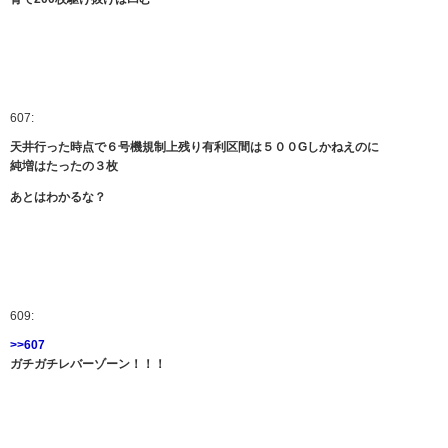
607:
天井行った時点で６号機規制上残り有利区間は５００Gしかねえのに
純増はたったの３枚
あとはわかるな？
609:
>>607
ガチガチレバーゾーン！！！