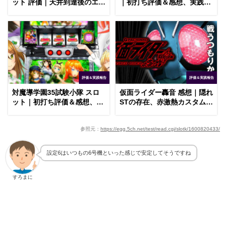
ット 評価｜天井到達後のエン
｜初打ち評価＆感想、実践報
ディング、CZ確率の設定差
告まとめ
評価＆実践報告
評価＆実践報告
対魔導学園35試験小隊 スロ
仮面ライダー轟音 感想｜隠れ
ット｜初打ち評価＆感想、実
STの存在、赤激熱カスタムの
践報告まとめ
対象外
参照元：
https://egg.5ch.net/test/read.cgi/slotk/1600820433/
設定6はいつもの6号機といった感じで安定してそうですね
すろまに