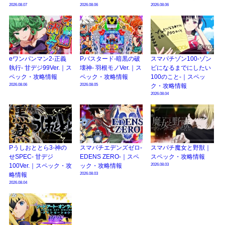
2026.08.07
2026.08.06
2026.08.06
eワンパンマン2-正義
Pバスタード-暗黒の破
スマパチゾン100-ゾン
執行- 甘デジ99Ver.｜ス
壊神- 羽根モノVer.｜ス
ビになるまでにしたい
ペック・攻略情報
ペック・攻略情報
100のこと-｜スペッ
2026.08.06
2026.08.05
ク・攻略情報
2026.08.04
Pうしおととら3-神の
スマパチエデンズゼロ-
スマパチ魔女と野獣｜
せSPEC- 甘デジ
EDENS ZERO-｜スペ
スペック・攻略情報
2026.08.03
100Ver.｜スペック・攻
ック・攻略情報
2026.08.03
略情報
2026.08.04