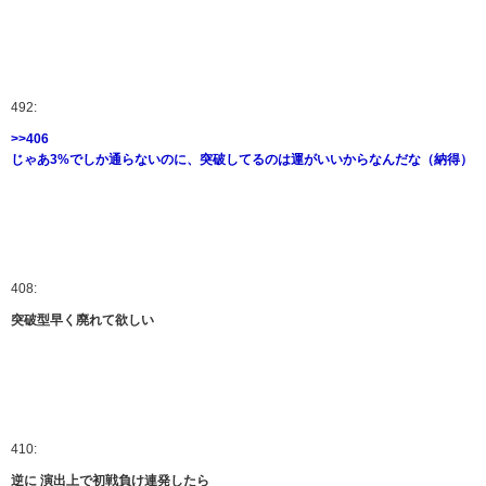
492:
>>406
じゃあ3%でしか通らないのに、突破してるのは運がいいからなんだな（納得）
408:
突破型早く廃れて欲しい
410:
逆に 演出上で初戦負け連発したら