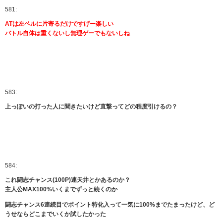
581:
ATは左ベルに片寄るだけですげー楽しい
バトル自体は重くないし無理ゲーでもないしね
583:
上っぽいの打った人に聞きたいけど直撃ってどの程度引けるの？
584:
これ闘志チャンス(100P)連天井とかあるのか？
主人公MAX100%いくまでずっと続くのか
闘志チャンス6連続目でポイント特化入って一気に100%までたまったけど、ど
うせならどこまでいくか試したかった