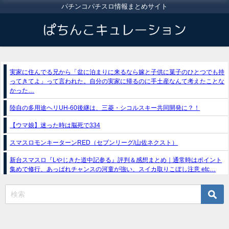
パチンコパチスロ情報まとめサイト
実家に住んでる兄から「盆に泊まりに来るなら嫁と子供に菓子のひとつでも持
ってきてよ」って言われた。自分の実家に帰るのに手土産なんて考えたことな
かった…
陸自の多用途ヘリUH-60後継は、三菱・シコルスキー共同開発に？！
【ウマ娘】迷った時は脳死で334
スマスロモンキーターンRED（セブンリーグ/山佐ネクスト）
新台スマスロ『Lやじきた道中記参る』評判＆感想まとめ｜通常時はポイント
集めで修行、あっぱれチャンスの河童が強い、スイカ取りこぼし注意 etc…
e獣王-獅子の一撃-｜スペック・攻略情報
新台パチンコ『e魔女と野獣』公式PV動画｜LT直行型399帯、運命分岐から上
乗せループ「（超）BEAST ATTACK」を狙え！