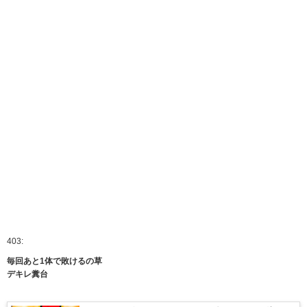
403:
毎回あと1体で敗けるの草
デキレ糞台