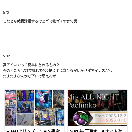
573:
しなとら結構活躍するけどゴミ松ゴミすぎて糞
578:
真アイコンって簡単にとれるもの？
今のところ4の3で取れて400越えずに当たるがいかせずマイナスだわ
たまたまなんかな下には思えんが
eSAOアリシゼーション夜空
2026年 三重オールナイト営