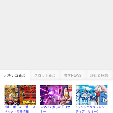
eSAOアリシゼーション夜空『ファン試打会』感想＆画像報告まとめ｜金木犀
の幸せ空間、好感触のフェアスタート、原作愛溢れる演出に感動 etc…
日遊協、ファン調査2025を発表｜使用金額中央値「1万円-3万円/1回」「遊技
歴20年以上が50％以上」等々…
【2025年】エイプリルフール話題（ネタ）まとめ｜ぱちんこパチスロ関連【4
月1日】
パチンコ新台
スロット新台
業界NEWS
評価＆感想
e獣王-獅子の一撃-｜ス
スマパチ推しの子（サ
eシャングリラフロン
ペック・攻略情報
ミー）
ティア（サミー）