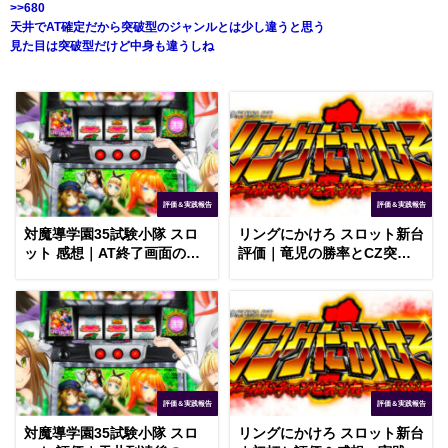
>>680
天井でAT確定だから突破型のジャンルとは少し違うと思う
見た目は突破型だけど中身も違うしね
評価＆実践報告
評価＆実践報告
対魔導学園35試験小隊 スロ
リングにかけろ スロット新台
ット 感想｜AT終了画面の設
評価｜竜児の勝率とCZ突破
定示唆、フリーズの確率
率、ゼウスの上乗せ枚数
評価＆実践報告
評価＆実践報告
対魔導学園35試験小隊 スロ
リングにかけろ スロット新台