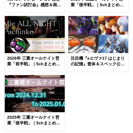
『ファン試打会』感想＆画像
業「後半戦」｜5chまとめ＆
報告まとめ｜金木犀の幸せ空
Twitter画像報告
間、好感触のフェアスター
ト、原作愛溢れる演出に感動
etc…
2026年 三重オールナイト営
注目機『eエヴァ17 はじまり
業「前半戦」｜5chまとめ＆
の記憶』筐体＆スペック公開
Twitter画像報告
後 評価まとめ｜蒼天＆カグラ
的、EVA15検定切れを見越し
たか、初号機デッカい etc…
2025年 三重オールナイト営
業「後半戦」｜5chまとめ＆
Twitter画像報告