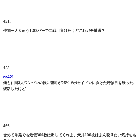
421:
仲間三人りゅうじ82パーで二戦目負けたけどこれガチ抽選？
423:
>>421
俺も仲間3人ワンパンの後に龍司が95%でポセイドンに負けた時は目を疑った。
復活したけど
465:
せめて単発でも最低300枚は出してくれよ。天井100枚はぶん殴りたい気持ちも