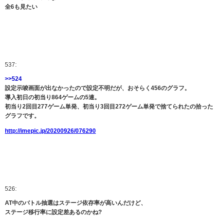
全6も見たい
537:
>>524
設定示唆画面が出なかったので設定不明だが、おそらく456のグラフ。
導入初日の初当り864ゲームの5連。
初当り2回目277ゲーム単発、初当り3回目272ゲーム単発で捨てられたの拾った
グラフです。
http://imepic.jp/20200926/076290
526:
AT中のバトル抽選はステージ依存率が高いんだけど、
ステージ移行率に設定差あるのかね?