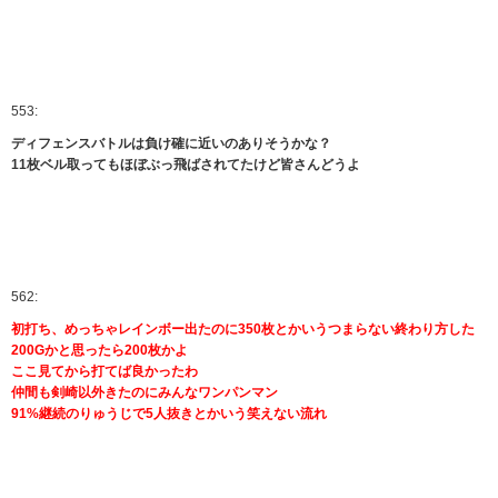
553:
ディフェンスバトルは負け確に近いのありそうかな？
11枚ベル取ってもほぼぶっ飛ばされてたけど皆さんどうよ
562:
初打ち、めっちゃレインボー出たのに350枚とかいうつまらない終わり方した
200Gかと思ったら200枚かよ
ここ見てから打てば良かったわ
仲間も剣崎以外きたのにみんなワンパンマン
91%継続のりゅうじで5人抜きとかいう笑えない流れ