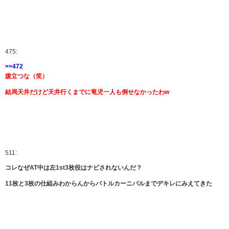
475:
>>472
腹立つな（笑）
結局天井だけど天井行くまでに竜児一人も倒せなかったわw
511:
コレなぜAT中は左1st3枚役はナビされないんだ？
11枚と3枚の仕組みわからんからバトルカーニバルまでデキレにみえてきた