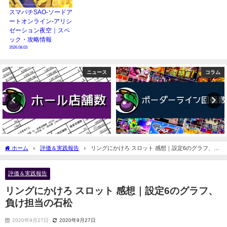
スマパチSAO-ソードア
ートオンライン-アリシ
ゼーション夜空｜スペ
ック・攻略情報
2026.08.03
コラム
ニュース
ホーム
評価＆実践報告
リングにかけろ スロット 感想｜設定6のグラフ、負
け担当の石松
評価＆実践報告
リングにかけろ スロット 感想｜設定6のグラフ、
負け担当の石松
2020年9月27日
2020年9月27日