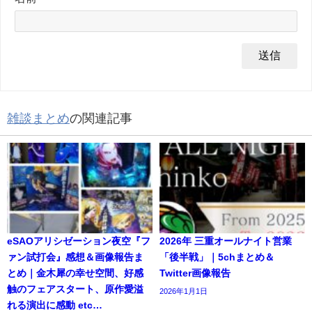
雑談まとめ
の関連記事
eSAOアリシゼーション夜空『フ
2026年 三重オールナイト営業
ァン試打会』感想＆画像報告ま
「後半戦」｜5chまとめ＆
とめ｜金木犀の幸せ空間、好感
Twitter画像報告
触のフェアスタート、原作愛溢
2026年1月1日
れる演出に感動 etc…