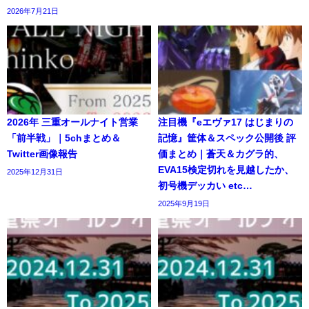
2026年7月21日
2026年 三重オールナイト営業
注目機『eエヴァ17 はじまりの
「前半戦」｜5chまとめ＆
記憶』筐体＆スペック公開後 評
Twitter画像報告
価まとめ｜蒼天＆カグラ的、
EVA15検定切れを見越したか、
2025年12月31日
初号機デッカい etc…
2025年9月19日