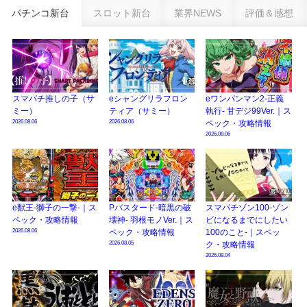
パチンコ新台
スロット新台
業界NEWS
評価＆感想
eSAOアリシゼーション夜空『ファン試打会』感想＆画像報告まとめ｜金木犀
の幸せ空間、好感触のフェアスタート、原作愛溢れる演出に感動 etc…
日遊協、ファン調査2025を発表｜使用金額中央値「1万円-3万円/1回」「遊技
歴20年以上が50％以上」等々…
【2025年】エイプリルフール話題（ネタ）まとめ｜ぱちんこパチスロ関連【4
スマパチ推しの子（サ
eシャングリラフロン
eワンパンマン2-正義
月1日】
ミー）
ティア（サミー）
執行- 甘デジ99Ver.｜ス
2026.08.06
2026.08.06
ペック・攻略情報
2026.08.06
e獣王-獅子の一撃-｜ス
Pバスタード-暗黒の破
スマパチゾン100-ゾン
ペック・攻略情報
壊神- 羽根モノVer.｜ス
ビになるまでにしたい
2026.08.06
ペック・攻略情報
100のこと-｜スペッ
2026.08.05
ク・攻略情報
2026.08.04