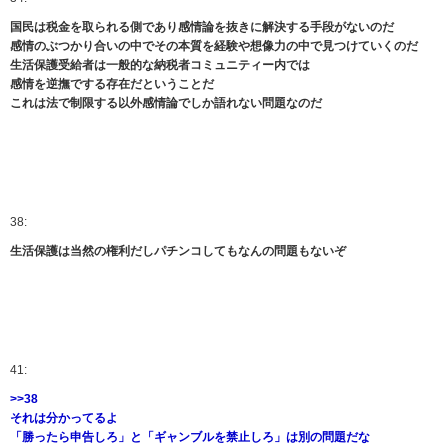
国民は税金を取られる側であり感情論を抜きに解決する手段がないのだ
感情のぶつかり合いの中でその本質を経験や想像力の中で見つけていくのだ
生活保護受給者は一般的な納税者コミュニティー内では
感情を逆撫でする存在だということだ
これは法で制限する以外感情論でしか語れない問題なのだ
38:
生活保護は当然の権利だしパチンコしてもなんの問題もないぞ
41:
>>38
それは分かってるよ
「勝ったら申告しろ」と「ギャンブルを禁止しろ」は別の問題だな