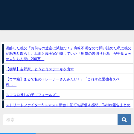
泥酔した義父「お前らの遺産は減額だ！」意味不明なので問い詰めた私に義父
が怒鳴り散らし、旦那と義実家が隠していた「衝撃の裏切り行為」が発覚ｗｗ
ｗ←知らん間に200万…
【衝撃】吉野家、とうとうステーキを出す
【ウマ娘】まるで私のトレーナーさんみたい♪ ←「これぞ恋愛強者スペ一
族…」
スマスロ推しの子（フィールズ）
ストリートファイター6 スマスロ新台｜初打ち評価＆感想、Twitter報告まとめ
e獣王-獅子の一撃-｜スペック・攻略情報
新台パチンコ『e魔女と野獣』公式PV動画｜LT直行型399帯、運命分岐から上
乗せループ「（超）BEAST ATTACK」を狙え！