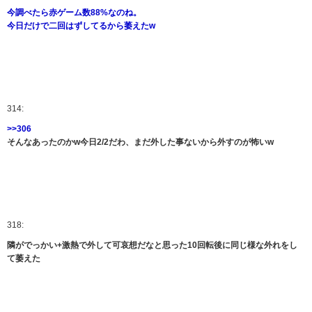
今調べたら赤ゲーム数88%なのね。
今日だけで二回はずしてるから萎えたw
314:
>>306
そんなあったのかw今日2/2だわ、まだ外した事ないから外すのが怖いw
318:
隣がでっかい+激熱で外して可哀想だなと思った10回転後に同じ様な外れをし
て萎えた