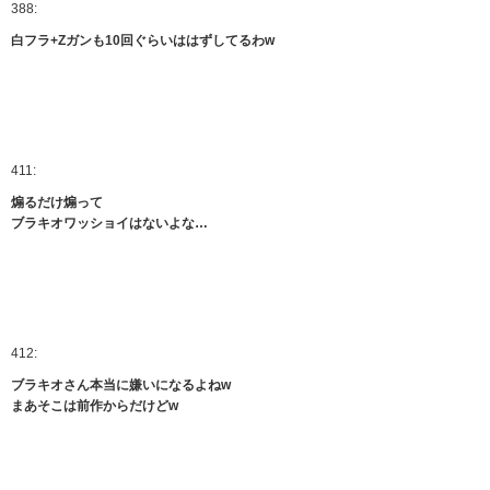
388:
白フラ+Zガンも10回ぐらいははずしてるわw
411:
煽るだけ煽って
ブラキオワッショイはないよな…
412:
ブラキオさん本当に嫌いになるよねw
まあそこは前作からだけどw