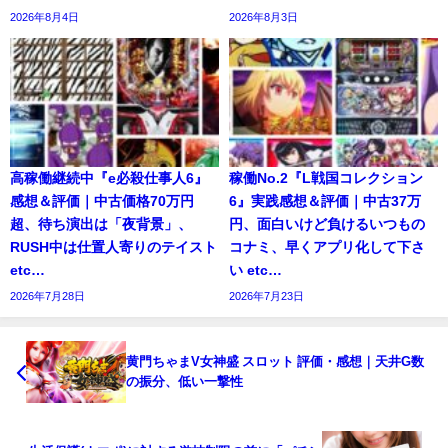
2026年8月4日
2026年8月3日
高稼働継続中『e必殺仕事人6』
稼働No.2『L戦国コレクション
感想＆評価｜中古価格70万円
6』実践感想＆評価｜中古37万
超、待ち演出は「夜背景」、
円、面白いけど負けるいつもの
RUSH中は仕置人寄りのテイスト
コナミ、早くアプリ化して下さ
etc…
い etc…
2026年7月28日
2026年7月23日
黄門ちゃまV女神盛 スロット 評価・感想｜天井G数
の振分、低い一撃性