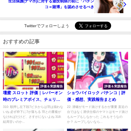
生活保護(ナマポ)に対する遊技制限の前に「パチン
コ＝賭博」を認めさせるべき
Twitterでフォローしよう
おすすめの記事
評価＆実践報告
評価＆実践報告
壇蜜 スロット 評価｜レバーオン
ショウバイロック パチンコ｜評
時のプレミアボイス、チェリー
価・感想、実践報告まとめ
重複の停止形
310: 順押し左下段7ビタからは羽は揃わな
22: 潜確がモード抜けするかが重要 直近の
いね 必ず枠下に7が落ちる 羽との重複が
台ではなく潜伏仕様のヤマトはモード抜け
なければだけど、さすがにないよね 318:
もループもしなかった これもそうなの
結局甘いのか...
か？ ループしないなら...