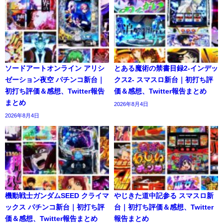
ソードアートオンライン アリシ
とある魔術の禁書目録2-インデッ
ゼーション夜空 パチンコ新台｜
クス2- スマスロ新台｜初打ち評
初打ち評価＆感想、Twitter報告
価＆感想、Twitter報告まとめ
まとめ
2026年8月4日
2026年8月4日
機動戦士ガンダムSEED クライマ
やじきた道中記参る スマスロ新
ックス パチンコ新台｜初打ち評
台｜初打ち評価＆感想、Twitter
価＆感想、Twitter報告まとめ
報告まとめ