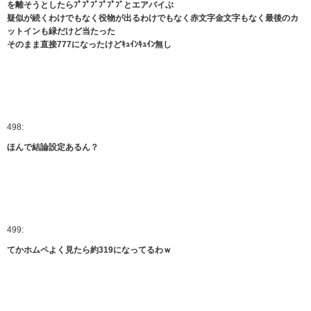
を離そうとしたらﾌﾟﾌﾟﾌﾞﾌﾟﾌﾟﾌﾞとエアバイぶ
疑似が続くわけでもなく役物が出るわけでもなく赤文字金文字もなく最後のカ
ットインも緑だけど当たった
そのまま直接777になったけどｷｭｲﾝｷｭｲﾝ無し
498:
ほんで結論設定あるん？
499:
てかホムペよく見たら約319になってるわｗ