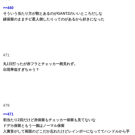
>>440
そういう当たり方が割とあるのがGANTZのいいところだしな
緑保留のままチビ星人倒したりってのがあるから好きになった
471:
丸1日打ったが赤フラとチェッカー柄見れず。
出現率低すぎちゃう？
479:
>>471
初当たり2回だけど赤保留もチェッカー保留も見てないな
ドデカ保留ともう一個はノーマル保留
入賞音がして画面のどこだか忘れたけどレインボーになっててハンドルから手