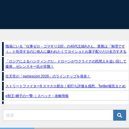
職場にいる「仕事ゼロ・ゴマすり100」の40代主婦Aさん、業務は「無理です
ぅ」と拒否するのに他人に嫌われたくてヨイショとお菓子配りだけ全力すぎる
「ロシアによるハンティングだ」ドローンがウクライナの民間人を追い回して
爆発…ゼレンスキー氏が非難！
任天堂が「gamescom 2026」のラインナップを発表！
ストリートファイター6 スマスロ新台｜初打ち評価＆感想、Twitter報告まとめ
e獣王-獅子の一撃-｜スペック・攻略情報
スマスロトリプルクラウンX-300 ボーナストリガー搭載｜スペック・解析情報
新台パチンコ『e魔女と野獣』公式PV動画｜LT直行型399帯、運命分岐から上
乗せループ「（超）BEAST ATTACK」を狙え！