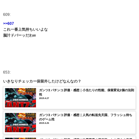
609:
>>607
これ一番上気持ちいいよな
脳汁ドバーッだわw
653:
いきなりチェッカー保留外したけどなんなの？
ガンツ2 パチンコ 評価・感想｜小当たりの性能、保留変化2個の法則
性
2019.4.27
ガンツ2 パチンコ 評価・感想｜人気の転送先天国、フラッシュ待ち
のゲーム性
2019.4.25