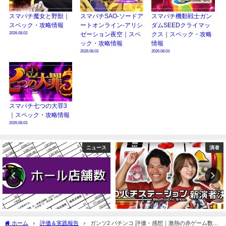
スマパチ魔女と野獣｜
スマパチSAO-ソードア
スマパチ機動戦士ガン
スペック・攻略情報
ートオンライン-アリシ
ダムSEEDクライマッ
2026.08.03
ゼーション夜空｜スペ
クス｜スペック・攻略
ック・攻略情報
情報
2026.08.03
2026.08.03
スマパチ七つの大罪3
｜スペック・攻略情報
2026.08.03
演者
コラム
ホーム
評価＆実践報告
ガンツ2 パチンコ 評価・感想｜激熱の赤ゲーム数、