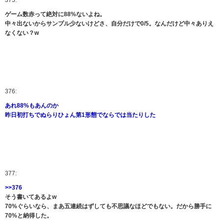
375:
ゲーム数赤って絶対に88%ないよね。
中々出ないからサンプル少ないけどさ、自分だけで0/5。なんだけど中々ありえ
なくない？w
376:
あれ88%もあんのか
昨日初打ちでぬらりひょん第1形態でならでは当たりした
377:
>>376
そう書いてあるよw
70%ぐらいなら、まあ五連続はずしても不思議なほどでもない。だから勝手に
70%と納得した。