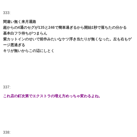
333:
間違い無く来月通路
超からの4通のセグが135と246で簡単過ぎるから開始1秒で落ちたの分かる
基本白フラ待ちがつまらん
紫カットインのせいで前作みたいなケツ浮き当たりが無くなった。左も右もゲ
ージ悪過ぎる
キリが無いからこの辺にしとく
337:
これ店の釘次第でエクストラの増え方めっちゃ変わるよね。
338: