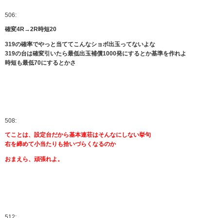
506:
確変4R→2R時短20
319の確率でやっと当ててこんなショボ出玉ってないよな
319の台は確変引いたら最低出玉補償1000発にするとか基準を作れよ
時短も最低70にするとかさ
508:
てことは、設定台だから基本連荘はそんなにしない挙句
右を締めて小当たりも拾いづらくなるのか
おまえら、頑張れよ。
512: