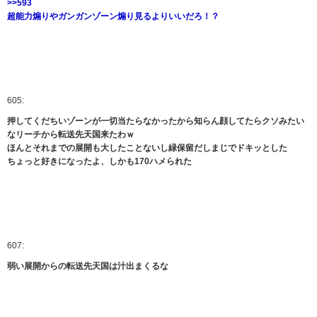
>>593
超能力煽りやガンガンゾーン煽り見るよりいいだろ！？
605:
押してくだちいゾーンが一切当たらなかったから知らん顔してたらクソみたい
なリーチから転送先天国来たわｗ
ほんとそれまでの展開も大したことないし緑保留だしまじでドキッとした
ちょっと好きになったよ、しかも170ハメられた
607:
弱い展開からの転送先天国は汁出まくるな