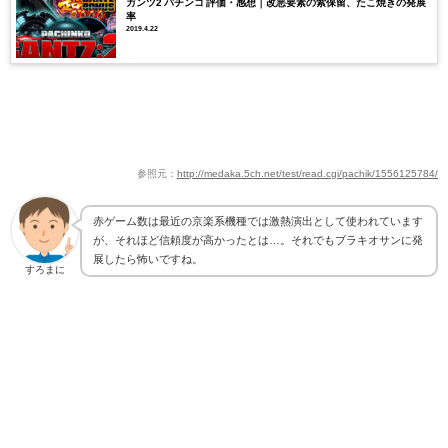
ガンツ2 パチンコ 評価・感想｜改悪要素の紫保留、たこ焼きの発展
率
2019.4.22
参照元：
http://medaka.5ch.net/test/read.cgi/pachik/1556125784/
赤ゲーム数は最近の京楽系機種では激熱演出として使われています
が、それほど信頼度が高かったとは…。それでもブラキオサンに発
展したら怖いですね。
すろまに