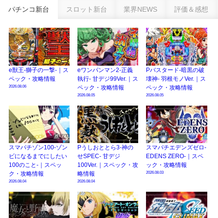
eSAOアリシゼーション夜空『ファン試打会』感想＆画像報告まとめ｜金木犀
パチンコ新台
スロット新台
業界NEWS
評価＆感想
の幸せ空間、好感触のフェアスタート、原作愛溢れる演出に感動 etc…
日遊協、ファン調査2025を発表｜使用金額中央値「1万円-3万円/1回」「遊技
歴20年以上が50％以上」等々…
【2025年】エイプリルフール話題（ネタ）まとめ｜ぱちんこパチスロ関連【4
月1日】
e獣王-獅子の一撃-｜ス
eワンパンマン2-正義
Pバスタード-暗黒の破
ペック・攻略情報
執行- 甘デジ99Ver.｜ス
壊神- 羽根モノVer.｜ス
2026.08.06
ペック・攻略情報
ペック・攻略情報
2026.08.05
2026.08.05
スマパチゾン100-ゾン
Pうしおととら3-神の
スマパチエデンズゼロ-
ビになるまでにしたい
せSPEC- 甘デジ
EDENS ZERO-｜スペ
100のこと-｜スペッ
100Ver.｜スペック・攻
ック・攻略情報
2026.08.03
ク・攻略情報
略情報
2026.08.04
2026.08.04