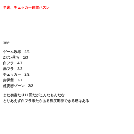
早速、チェッカー保留ハズレ
386:
ゲーム数赤 4/4
Zガン落ち 1/3
白フラ 4/7
赤フラ 2/2
チェッカー 2/2
赤保留 3/7
超妄想ゾーン 2/2
まだ初当たり11回だがこんなもんだな
とりあえず白フラ来たらある程度期待できる感はある