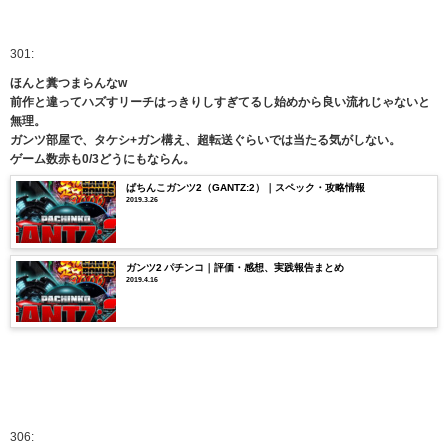
301:
ほんと糞つまらんなw
前作と違ってハズすリーチはっきりしすぎてるし始めから良い流れじゃないと
無理。
ガンツ部屋で、タケシ+ガン構え、超転送ぐらいでは当たる気がしない。
ゲーム数赤も0/3どうにもならん。
ぱちんこガンツ2（GANTZ:2）｜スペック・攻略情報
2019.3.26
ガンツ2 パチンコ｜評価・感想、実践報告まとめ
2019.4.16
306: