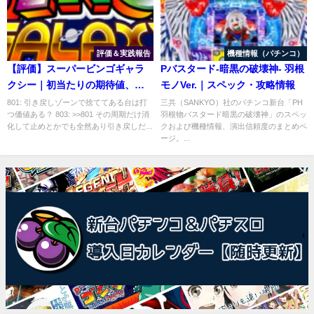
評価＆実践報告
機種情報（パチンコ）
【評価】スーパービンゴギャラ
Pバスタード-暗黒の破壊神- 羽根
クシー｜初当たりの期待値、設
モノVer.｜スペック・攻略情報
定差のある要素
801: 引き戻しゾーンで捨ててある台は打
三共（SANKYO）社のパチンコ新台「PH
つ価値ある？ 803: >>801 その周期だけ消
羽根物バスタード暗黒の破壊神」のスペッ
化して止めとかでも全然あり引き戻しだ...
クおよび機種情報、演出信頼度のまとめペ
ージ。...