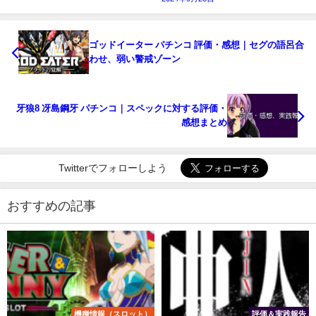
ゴッドイーター パチンコ 評価・感想｜セグの語呂合
わせ、弱い警戒ゾーン
牙狼8 冴島鋼牙 パチンコ｜スペックに対する評価・
感想まとめ
Twitterでフォローしよう
おすすめの記事
機種情報（スロット）
評価＆実践報告