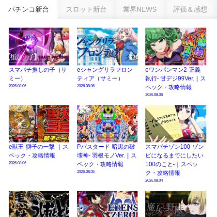
パチンコ新台
スロット新台
業界NEWS
評価＆感想
eSAOアリシゼーション夜空『ファン試打会』感想＆画像報告まとめ｜金木犀
の幸せ空間、好感触のフェアスタート、原作愛溢れる演出に感動 etc…
日遊協、ファン調査2025を発表｜使用金額中央値「1万円-3万円/1回」「遊技
歴20年以上が50％以上」等々…
【2025年】エイプリルフール話題（ネタ）まとめ｜ぱちんこパチスロ関連【4
スマパチ推しの子（サ
eシャングリラフロン
eワンパンマン2-正義
月1日】
ミー）
ティア（サミー）
執行- 甘デジ99Ver.｜ス
2026.08.06
2026.08.06
ペック・攻略情報
2026.08.06
e獣王-獅子の一撃-｜ス
Pバスタード-暗黒の破
スマパチゾン100-ゾン
ペック・攻略情報
壊神- 羽根モノVer.｜ス
ビになるまでにしたい
2026.08.06
ペック・攻略情報
100のこと-｜スペッ
2026.08.05
ク・攻略情報
2026.08.04