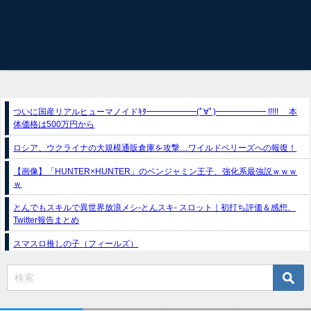
ついに国産リアルヒューマノイドｷﾀ━━━━━━(ﾟ∀ﾟ)━━━━━━ !!!!! 本
体価格は500万円から
ロシア、ウクライナの大規模通販倉庫を攻撃…ワイルドベリーズへの報復！
【画像】「HUNTER×HUNTER」のベンジャミン王子、強化系最強説ｗｗｗ
ｗ
とんでもスキルで異世界放浪メシ-とんスキ- スロット｜初打ち評価＆感想、
Twitter報告まとめ
スマスロ推しの子（フィールズ）
e獣王-獅子の一撃-｜スペック・攻略情報
新台パチンコ『e魔女と野獣』公式PV動画｜LT直行型399帯、運命分岐から上
乗せループ「（超）BEAST ATTACK」を狙え！