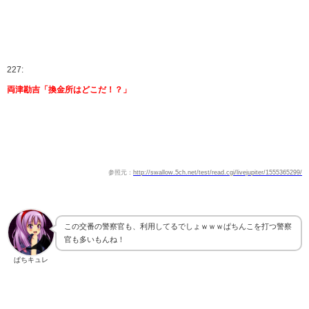
227:
両津勘吉「換金所はどこだ！？」
参照元：
http://swallow.5ch.net/test/read.cgi/livejupiter/1555365299/
この交番の警察官も、利用してるでしょｗｗｗぱちんこを打つ警察
官も多いもんね！
ぱちキュレ