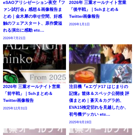
eSAOアリシゼーション夜空『フ
2026年 三重オールナイト営業
ァン試打会』感想＆画像報告ま
「後半戦」｜5chまとめ＆
とめ｜金木犀の幸せ空間、好感
Twitter画像報告
触のフェアスタート、原作愛溢
2026年1月1日
れる演出に感動 etc…
2026年7月21日
2026年 三重オールナイト営業
注目機『eエヴァ17 はじまりの
「前半戦」｜5chまとめ＆
記憶』筐体＆スペック公開後 評
Twitter画像報告
価まとめ｜蒼天＆カグラ的、
EVA15検定切れを見越したか、
2025年12月31日
初号機デッカい etc…
2025年9月19日