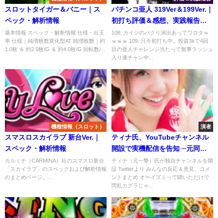
スロットタイガー＆バニー｜ス
パチンコ亜人 319Ver＆199Ver.｜
ペック・解析情報
初打ち評価＆感想、実践報告ま
とめ
基本情報 スペック・解析情報 仕様・出玉
108: カイジのパクり演出あってワロタｗ
率 仕様｜純増枚数変化型AT 純増枚数｜約
ｗｗｗ 109: 只今初打ち中。投資3kで4回
1.0枚 ＆ 約2.0枚/G ＆ 約4.0枚/G 回転数/...
目の亜人チャレンジ当たって無事ラッシュ
入り連チャン中...
機種情報（スロット）
演者
スマスロスカイラブ 新台Ver.｜
ティナ氏、YouTubeチャンネル
スペック・解析情報
開設で実機配信を告知 ─元同僚
「タジー」氏も健在
カルミナ（CARMINA）社のスマスロ新台
ティナ（元一撃）氏が独自チャンネルを開
「スカイラブ」のスペックおよび解析情報
設 Twitterより みんなの反応＆意見、コメ
のまとめページ。...
ントまとめ オーイズミって聞いただけで
閃乱カグラじゃ...