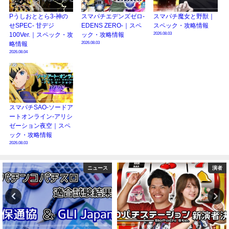
Pうしおととら3-神の
スマパチエデンズゼロ-
スマパチ魔女と野獣｜
せSPEC- 甘デジ
EDENS ZERO-｜スペ
スペック・攻略情報
2026.08.03
100Ver.｜スペック・攻
ック・攻略情報
2026.08.03
略情報
2026.08.04
スマパチSAO-ソードア
ートオンライン-アリシ
ゼーション夜空｜スペ
ック・攻略情報
2026.08.03
演者
コラム