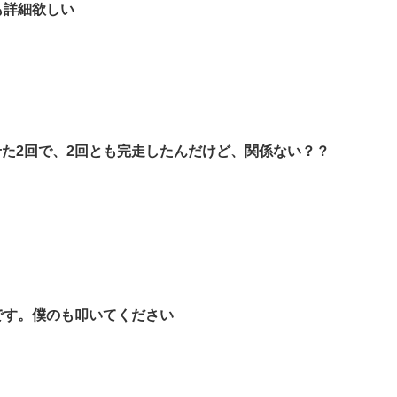
も詳細欲しい
せた2回で、2回とも完走したんだけど、関係ない？？
です。僕のも叩いてください