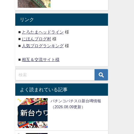
リンク
■
とろたまヘッドライン
様
■
にほんブログ村
様
■
人気ブログランキング
様
■
相互＆交流サイト様
よく読まれている記事
パチンコパチスロ新台噂情報
（2026.08.09更新）