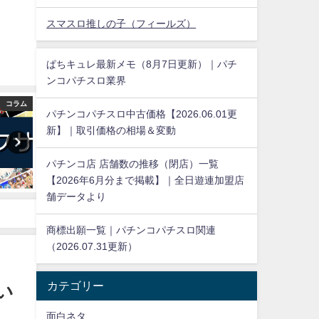
スマスロ推しの子（フィールズ）
ぱちキュレ最新メモ（8月7日更新）｜パチ
ンコパチスロ業界
コラム
演者
パチンコパチスロ中古価格【2026.06.01更
新】｜取引価格の相場＆変動
パチンコ店 店舗数の推移（閉店）一覧
【2026年6月分まで掲載】｜全日遊連加盟店
舗データより
商標出願一覧｜パチンコパチスロ関連
（2026.07.31更新）
カテゴリー
い
面白ネタ