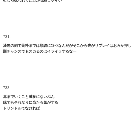
むしろ呪われてた方が呪縛しやすい
731:
漆黒の刻で黄枠までは順調にﾆｬｰﾝなんだがそこから先がリプレイはおろか押し
順チャンスでもスカるのはイライラするなー
733:
赤までいくこと滅多にないぶん
緑でもそれなりに当たる気がする
トリンドルでなければ