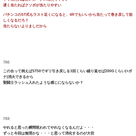
遅く当たればクソボが当たりやすい
パチンコのST式もラスト近くになると、4Rでもいいから当たって巻き戻して欲
しくなるだろ？
当たらないよりましだから
766:
この台って例えばST50でギリ引き戻しを3回くらい繰り返せば200Gくらい(+ボ
ナ)消火できるから
聖闘士ラッシュ入れたような感じにならないか？
769:
やれると思った瞬間呪われてやれなくなるんだよ・・・
ずっと今回は無理かな・・・と思って消化するのが大切