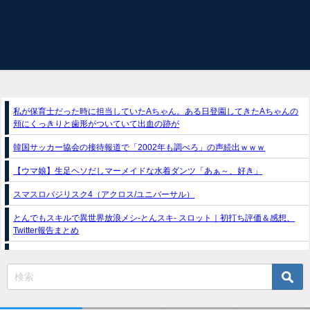
私が保育士だった時に担当していたAちゃん。ある日登園してきたAちゃんの
頬にくっきりと歯形がついていて出血の跡が
韓国サッカー協会の接待報道で「2002年も調べろ」の声続出ｗｗｗ
【ウマ娘】生足ヘソだしマーメイドな水着ダンツ「あぁ～、好き」
スマスロバジリスク4（アクロス/ユニバーサル）
とんでもスキルで異世界放浪メシ-とんスキ- スロット｜初打ち評価＆感想、
Twitter報告まとめ
e獣王-獅子の一撃-｜スペック・攻略情報
新台パチンコ『e魔女と野獣』公式PV動画｜LT直行型399帯、運命分岐から上
乗せループ「（超）BEAST ATTACK」を狙え！