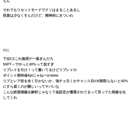
らん
それでもリセットモードでクソはまることあるし
投資は少なくすんだけど、精神的にきついわ
691:
下位CZこれ無理ゲー過ぎんだろ
50PT～でやっと40%って低すぎ
リプレイを引け！って書いてるけどリプレイの
ポイント期待値4ptじゃねーかwww
リプとレア役を全く引かないか、強チェ引くかチャンス目の6割取らないと40%
にすら届くのが難しいってヤバいな
こんな絶望感煽る解析じゃなくて低設定が優遇されてるって言ってた根拠を出
してくれ