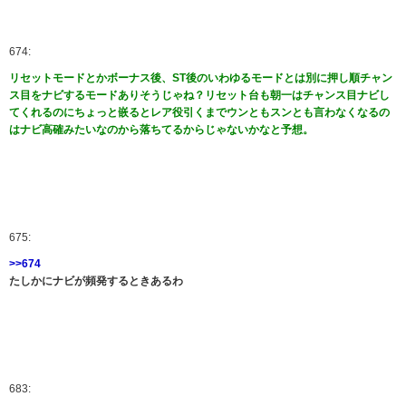
674:
リセットモードとかボーナス後、ST後のいわゆるモードとは別に押し順チャン
ス目をナビするモードありそうじゃね？リセット台も朝一はチャンス目ナビし
てくれるのにちょっと嵌るとレア役引くまでウンともスンとも言わなくなるの
はナビ高確みたいなのから落ちてるからじゃないかなと予想。
675:
>>674
たしかにナビが頻発するときあるわ
683: