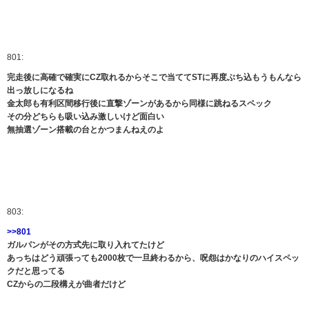
801:
完走後に高確で確実にCZ取れるからそこで当ててSTに再度ぶち込もうもんなら
出っ放しになるね
金太郎も有利区間移行後に直撃ゾーンがあるから同様に跳ねるスペック
その分どちらも吸い込み激しいけど面白い
無抽選ゾーン搭載の台とかつまんねえのよ
803:
>>801
ガルパンがその方式先に取り入れてたけど
あっちはどう頑張っても2000枚で一旦終わるから、呪怨はかなりのハイスペッ
クだと思ってる
CZからの二段構えが曲者だけど