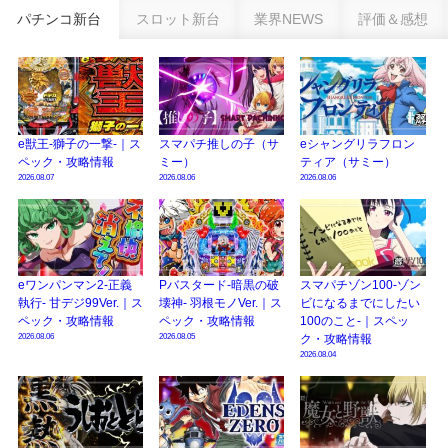
eSAOアリシゼーション夜空『ファン試打会』感想＆画像報告まとめ｜金木犀
パチンコ新台
スロット新台
業界NEWS
評価＆感想
の幸せ空間、好感触のフェアスタート、原作愛溢れる演出に感動 etc…
日遊協、ファン調査2025を発表｜使用金額中央値「1万円-3万円/1回」「遊技
歴20年以上が50％以上」等々…
【2025年】エイプリルフール話題（ネタ）まとめ｜ぱちんこパチスロ関連【4
月1日】
e獣王-獅子の一撃-｜ス
スマパチ推しの子（サ
eシャングリラフロン
ペック・攻略情報
ミー）
ティア（サミー）
2026.08.07
2026.08.06
2026.08.06
eワンパンマン2-正義
Pバスタード-暗黒の破
スマパチゾン100-ゾン
執行- 甘デジ99Ver.｜ス
壊神- 羽根モノVer.｜ス
ビになるまでにしたい
ペック・攻略情報
ペック・攻略情報
100のこと-｜スペッ
2026.08.06
2026.08.05
ク・攻略情報
2026.08.04