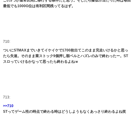
この3つが通常区間に移行する条件だと思う。そしたら擬似ボ当たった時は毎回
最低でも1000G位は有利区間残ってるはず。
710:
ついにSTMAXまでいきてイケイケで1700枚出てこのまま完走いけるかと思っ
たら失速。そのまま業ストック9個押し順ベルとハズレのみで終わったー。ST
スロっていけるかなって思ったら終わるよねｗ
713:
>>710
STってゲーム性の時点で終わる時はどうしようもなくあっさり終わるよね笑