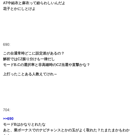
AT中結衣と麻衣って紛らわしいんだよ
花子とかにしとけよ
690:
この台通常時どこに設定差があるの？
解析ではCZ振り分けも一律だし
モードB.Cの選択率と非高確時のCZ当選や直撃かな？
上打ったことある人教えてけれ～
704:
>>690
モードBはかなりとれたな
あと、業ボーナスでのナビチャンスとかの玉がよく取れた？たまたまかもわか