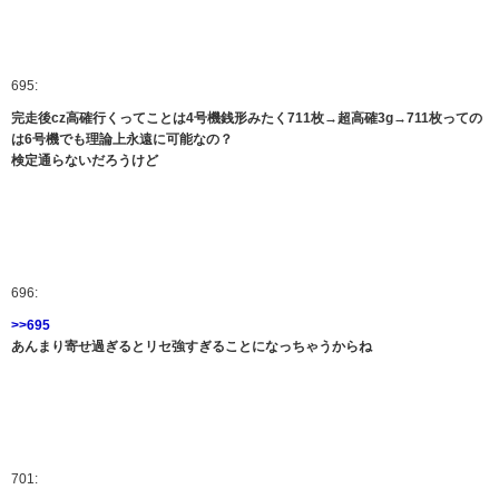
695:
完走後cz高確行くってことは4号機銭形みたく711枚→超高確3g→711枚っての
は6号機でも理論上永遠に可能なの？
検定通らないだろうけど
696:
>>695
あんまり寄せ過ぎるとリセ強すぎることになっちゃうからね
701: