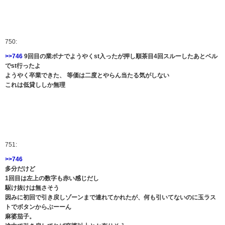
750:
>>746
9回目の業ボナでようやくst入ったが押し順茶目4回スルーしたあとベル
でst行ったよ
ようやく卒業できた、 等価は二度とやらん当たる気がしない
これは低貸ししか無理
751:
>>746
多分だけど
1回目は左上の数字も赤い感じだし
駆け抜けは無さそう
因みに初回で引き戻しゾーンまで連れてかれたが、何も引いてないのに玉ラス
トでボタンからぶーーん
麻婆茄子。