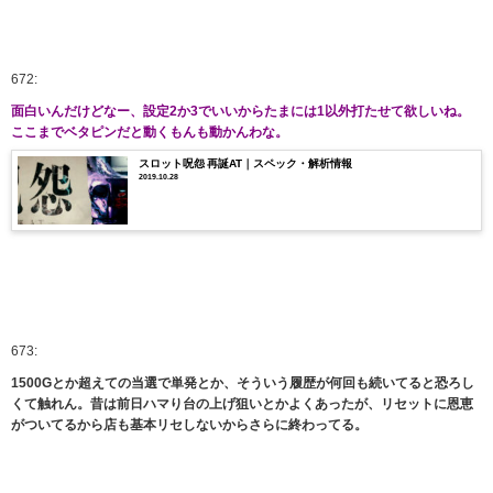
672:
面白いんだけどなー、設定2か3でいいからたまには1以外打たせて欲しいね。
ここまでベタピンだと動くもんも動かんわな。
スロット呪怨 再誕AT｜スペック・解析情報
2019.10.28
673:
1500Gとか超えての当選で単発とか、そういう履歴が何回も続いてると恐ろし
くて触れん。昔は前日ハマり台の上げ狙いとかよくあったが、リセットに恩恵
がついてるから店も基本リセしないからさらに終わってる。