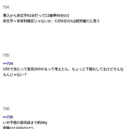
734:
導入から赤文字62台打ってCZ確率98分の1
赤文字＝非有利確定じゃないか、CZ50分の1は絶対嘘だと思う
735:
>>734
1/50で当たって前兆30Gやるって考えたら、ちょっと下振れしてるけどそんな
もんじゃない？
738:
>>735
いや予想の前兆抜きで約98g
実際は110分の1だし