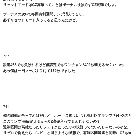
リセットモードはCZ高確ってことはボーナス後は必ずCZ高確でしょ。
ボーナスの次Gで毎回有利区間ランプ消えてるし。
必ずリセットモード入ってると思うんだけど。
737:
設定456でも負けれるけど低設定でもワンチャン2400枚狙えるからいいね
あっ僕は一回マーボナ引けて170枚でました
741:
俺の認識が合ってればだけど、ボーナス後はいつも有利区間ランプ？(セグのと
このランプ)毎回消えるからCZ高確入ってるんじゃないの？
通常区間は高確だったりフェイクだったりの状態ってないんじゃないのかな。
リゼロで例えたらコンビニと同じような状態で、有利区間当選と同時にCZも当