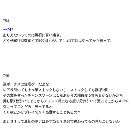
754:
>>747
ありえないってのは流石に言い過ぎ。
どうせ試行回数多くて500回くらいでしょ1万回はやってから言って。
746:
業ボーナスは無理ゲーだよな
レア役引いても中々業ストックしないし ストックしてもほぼ1個
その業を使ったチャンスゾーンは１Ｇあたりの期待度５%あるかないかだろ
押し順1枚引いてそこからチャンス目になる振り分け引いて更にそこから４０%
引けってことだろ 狂ってるわ
１０枚とかリプレイでＳＴ当選することあるの？
あとＳＴって最初のボナは必ず当る？単発で終わってるの見たことないわ