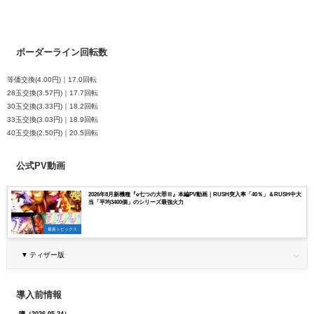
ボーダーライン回転数
等価交換(4.00円)｜17.0回転
28玉交換(3.57円)｜17.7回転
30玉交換(3.33円)｜18.2回転
33玉交換(3.03円)｜18.9回転
40玉交換(2.50円)｜20.5回転
公式PV動画
2026年8月新機種『e七つの大罪Ⅲ』本編PV動画｜RUSH突入率「40％」＆RUSH中大
当「平均3400個」のシリーズ最強火力
最新トピックス
▼ ティザー版
導入前情報