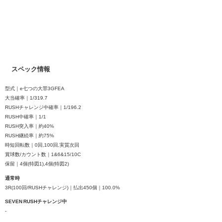
スペック情報
型式｜e七つの大罪3GFEA
大当確率｜1/319.7
RUSHチャレンジ中確率｜1/196.2
RUSH中確率｜1/1
RUSH突入率｜約40%
RUSH継続率｜約75%
時短回転数｜0回,100回,実質次回
賞球数/カウント数｜1&6&15/10C
保留｜4個(特図1),4個(特図2)
通常時
3R(100回/RUSHチャレンジ)｜払出450個｜100.0%
SEVEN RUSHチャレンジ中
-