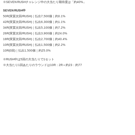
※SEVEN RUSHチャレンジ中の大当たり期待度は「約40%」
SEVEN RUSH中
50R(実質次回/RUSH)｜払出7,500個｜約0.1%
42R(実質次回/RUSH)｜払出6,300個｜約1.1%
34R(実質次回/RUSH)｜払出5,100個｜約7.2%
26R(実質次回/RUSH)｜払出3,900個｜約24.0%
18R(実質次回/RUSH)｜払出2,700個｜約40.4%
10R(実質次回/RUSH)｜払出1,500個｜約2.2%
10R(0回)｜払出1,500個｜約25.0%
※RUSH中は5回の大当たりで1セット
※大当たり1回あたりのラウンドは10R：2R＝約23：約77