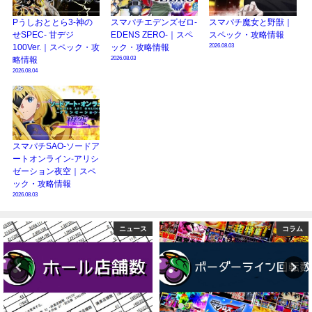
Pうしおととら3-神の
スマパチエデンズゼロ-
スマパチ魔女と野獣｜
せSPEC- 甘デジ
EDENS ZERO-｜スペ
スペック・攻略情報
2026.08.03
100Ver.｜スペック・攻
ック・攻略情報
2026.08.03
略情報
2026.08.04
スマパチSAO-ソードア
ートオンライン-アリシ
ゼーション夜空｜スペ
ック・攻略情報
2026.08.03
ニュース
コラム