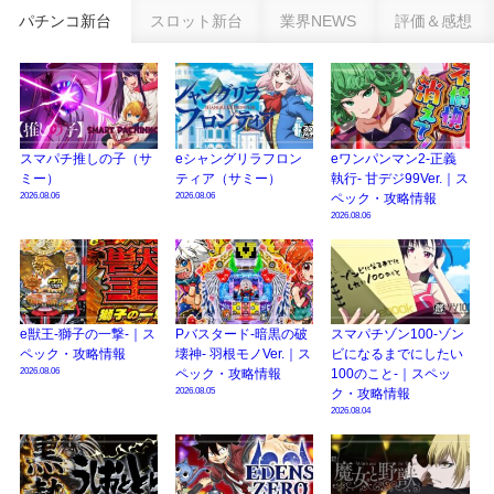
新台パチンコ『e魔女と野獣』公式PV動画｜LT直行型399帯、運命分岐から上
パチンコ新台
スロット新台
業界NEWS
評価＆感想
乗せループ「（超）BEAST ATTACK」を狙え！
eSAOアリシゼーション夜空『ファン試打会』感想＆画像報告まとめ｜金木犀
の幸せ空間、好感触のフェアスタート、原作愛溢れる演出に感動 etc…
日遊協、ファン調査2025を発表｜使用金額中央値「1万円-3万円/1回」「遊技
歴20年以上が50％以上」等々…
スマパチ推しの子（サ
eシャングリラフロン
eワンパンマン2-正義
ミー）
ティア（サミー）
執行- 甘デジ99Ver.｜ス
【2025年】エイプリルフール話題（ネタ）まとめ｜ぱちんこパチスロ関連【4
2026.08.06
2026.08.06
ペック・攻略情報
月1日】
2026.08.06
e獣王-獅子の一撃-｜ス
Pバスタード-暗黒の破
スマパチゾン100-ゾン
ペック・攻略情報
壊神- 羽根モノVer.｜ス
ビになるまでにしたい
2026.08.06
ペック・攻略情報
100のこと-｜スペッ
2026.08.05
ク・攻略情報
2026.08.04