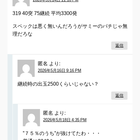
319 40突 75継続 平均3300発
スペックは悪く無いんだろうがサミーのパチじゃ無
理だろな
返信
匿名
より:
2026年5月16日 9:16 PM
継続時の出玉2500くらいじゃない？
返信
匿名
より:
2026年5月18日 4:35 PM
”７５％のうち”が抜けてたわ・・・