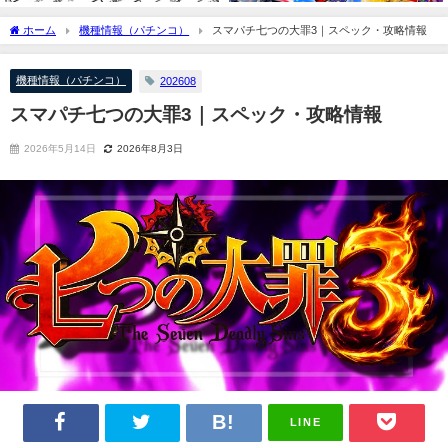
ホーム
機種情報（パチンコ）
スマパチ七つの大罪3｜スペック・攻略情報
機種情報（パチンコ）
202608
スマパチ七つの大罪3｜スペック・攻略情報
2026年5月14日
2026年8月3日
LINE