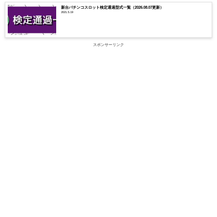
新台パチンコスロット検定通過型式一覧（2026.08.07更新）
2021.5.19
スポンサーリンク