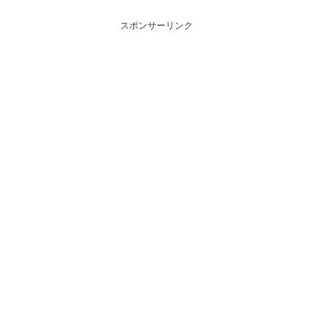
スポンサーリンク