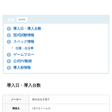
目次
[
hide
]
導入日・導入台数
1
型式試験情報
2
スペック情報
3
仕様・出玉率
ゲームフロー
4
公式PV動画
5
導入前情報
6
導入日・導入台数
メーカー
株式会社北電子
機種名
LBマタドールⅢ