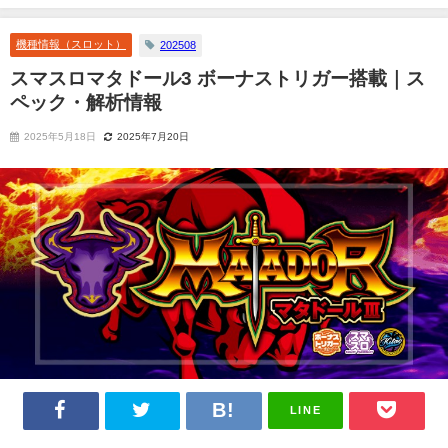
｜スペック・解析情報
機種情報（スロット）
202508
スマスロマタドール3 ボーナストリガー搭載｜ス
ペック・解析情報
2025年5月18日
2025年7月20日
LINE