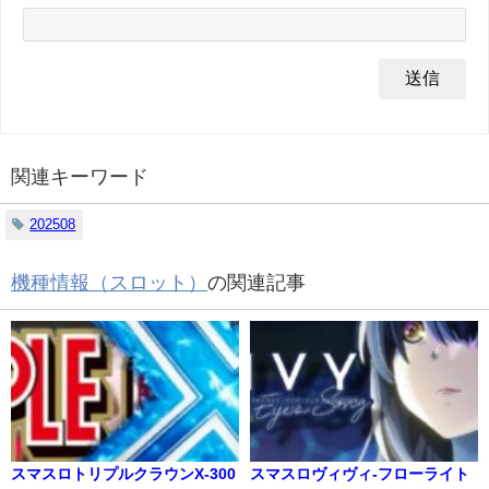
関連キーワード
202508
機種情報（スロット）
の関連記事
スマスロトリプルクラウンX-300
スマスロヴィヴィ‐フローライト