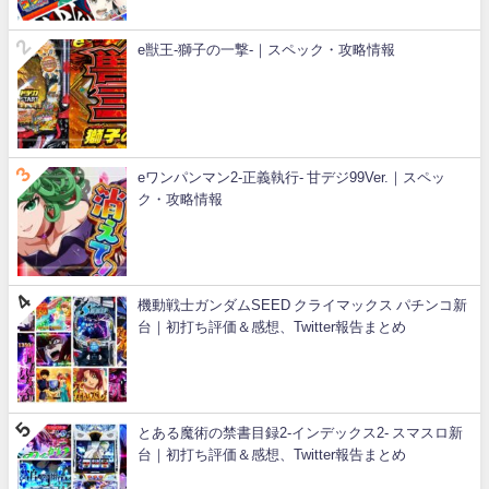
e獣王-獅子の一撃-｜スペック・攻略情報
eワンパンマン2-正義執行- 甘デジ99Ver.｜スペッ
ク・攻略情報
機動戦士ガンダムSEED クライマックス パチンコ新
台｜初打ち評価＆感想、Twitter報告まとめ
とある魔術の禁書目録2-インデックス2- スマスロ新
台｜初打ち評価＆感想、Twitter報告まとめ