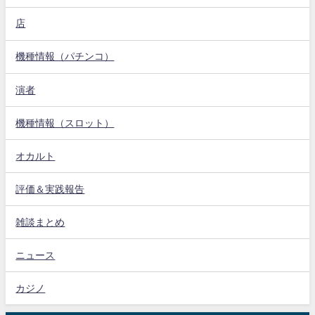
店
機種情報（パチンコ）
演者
機種情報（スロット）
オカルト
評価＆実践報告
雑談まとめ
ニュース
カジノ