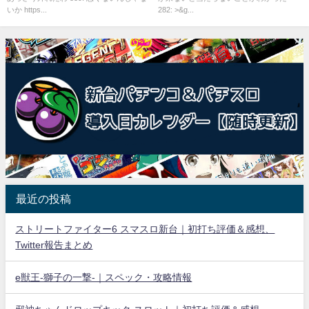
いか https...
282: >&g...
最近の投稿
ストリートファイター6 スマスロ新台｜初打ち評価＆感想、
Twitter報告まとめ
e獣王-獅子の一撃-｜スペック・攻略情報