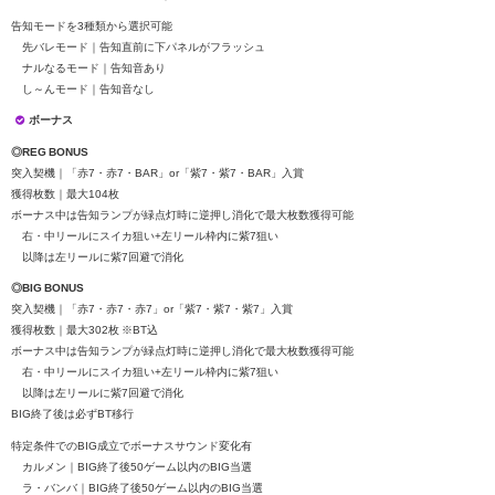
告知モードを3種類から選択可能
先バレモード｜告知直前に下パネルがフラッシュ
ナルなるモード｜告知音あり
し～んモード｜告知音なし
ボーナス
◎REG BONUS
突入契機｜「赤7・赤7・BAR」or「紫7・紫7・BAR」入賞
獲得枚数｜最大104枚
ボーナス中は告知ランプが緑点灯時に逆押し消化で最大枚数獲得可能
右・中リールにスイカ狙い+左リール枠内に紫7狙い
以降は左リールに紫7回避で消化
◎BIG BONUS
突入契機｜「赤7・赤7・赤7」or「紫7・紫7・紫7」入賞
獲得枚数｜最大302枚 ※BT込
ボーナス中は告知ランプが緑点灯時に逆押し消化で最大枚数獲得可能
右・中リールにスイカ狙い+左リール枠内に紫7狙い
以降は左リールに紫7回避で消化
BIG終了後は必ずBT移行
特定条件でのBIG成立でボーナスサウンド変化有
カルメン｜BIG終了後50ゲーム以内のBIG当選
ラ・バンバ｜BIG終了後50ゲーム以内のBIG当選