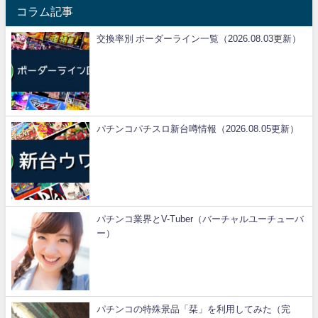
コラム記事
交換率別 ボーダーライン一覧（2026.08.03更新）
パチンコパチスロ新台噂情報（2026.08.05更新）
パチンコ業界とV-Tuber（バーチャルユーチューバ
ー）
パチンコの特殊景品「栞」を利用してみた（完