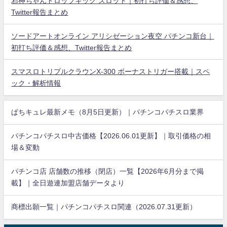
邪神ちゃんドロップキック スロット｜初打ち評価＆感想、
Twitter報告まとめ
ソードアートオンライン アリシゼーション夜空 パチンコ新台｜
初打ち評価＆感想、Twitter報告まとめ
スマスロトリプルクラウンX-300 ボーナストリガー搭載｜スペ
ック・解析情報
ぱちキュレ最新メモ（8月5日更新）｜パチンコパチスロ業界
パチンコパチスロ中古価格【2026.06.01更新】｜取引価格の相
場＆変動
パチンコ店 店舗数の推移（閉店）一覧【2026年6月分まで掲
載】｜全日遊連加盟店舗データより
商標出願一覧｜パチンコパチスロ関連（2026.07.31更新）