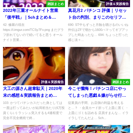
雑談まとめ
評価＆実践報告
2022年三重オールナイト営業
真花月2 パチンコ 評価｜リセッ
「後半戦」｜5chまとめ＆
ト台の判別、まりこのセリフ変
Twitter画像報告
化
42: 修羅の現在
690: ST中もずっと月蝕を聴けるのいいね
https://i.imgur.com/TCSy7Fv.png まだグラ
外伝はZFで朝から1600ハマってギブアッ
フ折れてないので続いてると思う オール
プした時あったな… 694: ちょっと打った
ナイト営業...
感じ淡々...
評価＆実践報告
雑談まとめ
大工の源さん超韋駄天｜2020年
今こそ懺悔！パチンコ店にやっ
末の感想＆実践報告まとめ
てしまった悪戯＆嫌がらせ行
「2021年も宜しく頼むぜぃ！」
為！
103: かつてパチンカスだった身としては
従業員の手間、お店側の利益を考える
一度は打ってみたいが結局初当たり(6万投
と…？ ・会員カード折って上皿に置く ・
資くらい) ラッシュ突入するも4連程度で
上皿にゴミを詰める 店員すまんな… イラ
完全不完全燃焼で終...
イラしてたんだよ… 5ch...