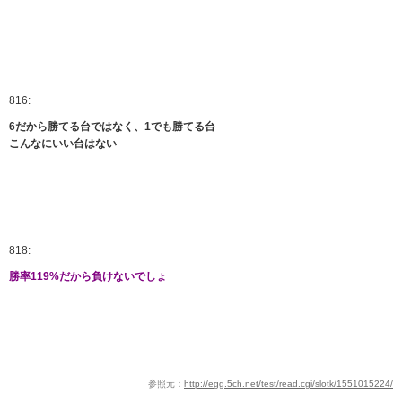
816:
6だから勝てる台ではなく、1でも勝てる台
こんなにいい台はない
818:
勝率119%だから負けないでしょ
参照元：
http://egg.5ch.net/test/read.cgi/slotk/1551015224/