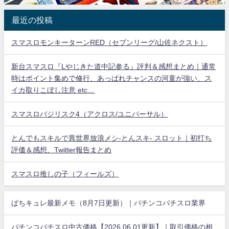
最近の投稿
スマスロモンキーターンRED（セブンリーグ/山佐ネクスト）
新台スマスロ『Lやじきた道中記参る』評判＆感想まとめ｜通常
時はポイント集めで修行、あっぱれチャンスの河童が強い、ス
イカ取りこぼし注意 etc…
スマスロバジリスク4（アクロス/ユニバーサル）
とんでもスキルで異世界放浪メシ-とんスキ- スロット｜初打ち
評価＆感想、Twitter報告まとめ
スマスロ推しの子（フィールズ）
ぱちキュレ最新メモ（8月7日更新）｜パチンコパチスロ業界
パチンコパチスロ中古価格【2026.06.01更新】｜取引価格の相