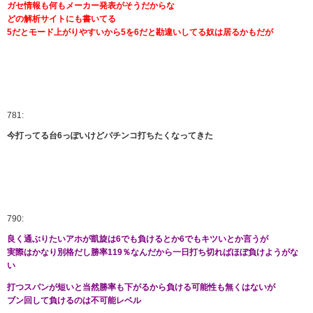
ガセ情報も何もメーカー発表がそうだからな
どの解析サイトにも書いてる
5だとモード上がりやすいから5を6だと勘違いしてる奴は居るかもだが
781:
今打ってる台6っぽいけどパチンコ打ちたくなってきた
790:
良く通ぶりたいアホが凱旋は6でも負けるとか6でもキツいとか言うが
実際はかなり別格だし勝率119％なんだから一日打ち切ればほぼ負けようがな
い
打つスパンが短いと当然勝率も下がるから負ける可能性も無くはないが
ブン回して負けるのは不可能レベル