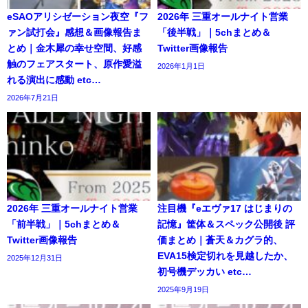
eSAOアリシゼーション夜空『フ
2026年 三重オールナイト営業
ァン試打会』感想＆画像報告ま
「後半戦」｜5chまとめ＆
とめ｜金木犀の幸せ空間、好感
Twitter画像報告
触のフェアスタート、原作愛溢
2026年1月1日
れる演出に感動 etc…
2026年7月21日
2026年 三重オールナイト営業
注目機『eエヴァ17 はじまりの
「前半戦」｜5chまとめ＆
記憶』筐体＆スペック公開後 評
Twitter画像報告
価まとめ｜蒼天＆カグラ的、
EVA15検定切れを見越したか、
2025年12月31日
初号機デッカい etc…
2025年9月19日