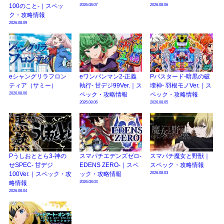
2026.08.07
2026.08.06
100のこと-｜スペッ
ク・攻略情報
2026.08.09
eシャングリラフロン
eワンパンマン2-正義
Pバスタード-暗黒の破
ティア（サミー）
執行- 甘デジ99Ver.｜ス
壊神- 羽根モノVer.｜ス
2026.08.06
ペック・攻略情報
ペック・攻略情報
2026.08.06
2026.08.05
Pうしおととら3-神の
スマパチエデンズゼロ-
スマパチ魔女と野獣｜
せSPEC- 甘デジ
EDENS ZERO-｜スペ
スペック・攻略情報
2026.08.03
100Ver.｜スペック・攻
ック・攻略情報
2026.08.03
略情報
2026.08.04