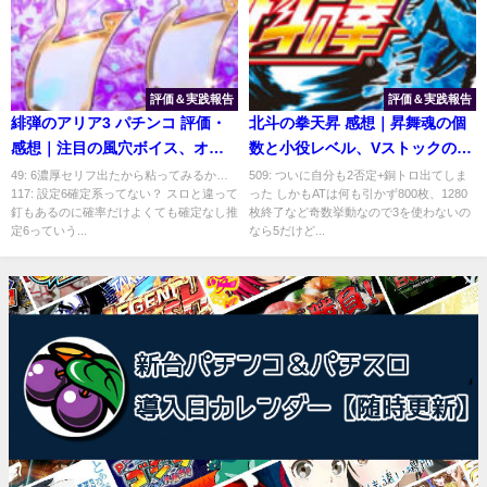
評価＆実践報告
評価＆実践報告
緋弾のアリア3 パチンコ 評価・
北斗の拳天昇 感想｜昇舞魂の個
感想｜注目の風穴ボイス、オス
数と小役レベル、Vストックの当
スメのモード
選契機
49: 6濃厚セリフ出たから粘ってみるか…
509: ついに自分も2否定+銅トロ出てしま
117: 設定6確定系ってない？ スロと違って
った しかもATは何も引かず800枚、1280
釘もあるのに確率だけよくても確定なし推
枚終了など奇数挙動なので3を使わないの
定6っていう...
なら5だけど...