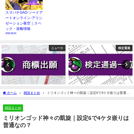
スマパチSAO-ソードア
ートオンライン-アリシ
ゼーション夜空｜スペ
ック・攻略情報
2026.08.03
検定通過
ニュース
ホーム
雑談まとめ
ミリオンゴッド神々の凱旋｜設定6で4ケタ嵌りは普通な
の？
雑談まとめ
ミリオンゴッド神々の凱旋｜設定6で4ケタ嵌りは
普通なの？