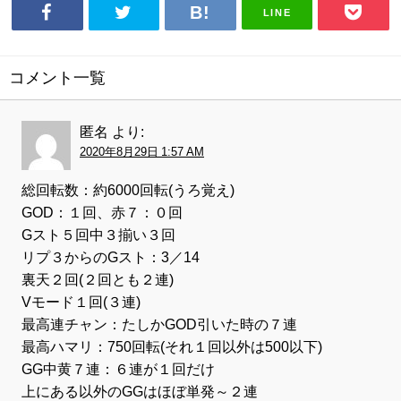
LINE
コメント一覧
匿名
より:
2020年8月29日 1:57 AM
総回転数：約6000回転(うろ覚え)
GOD：１回、赤７：０回
Gスト５回中３揃い３回
リプ３からのGスト：3／14
裏天２回(２回とも２連)
Vモード１回(３連)
最高連チャン：たしかGOD引いた時の７連
最高ハマリ：750回転(それ１回以外は500以下)
GG中黄７連：６連が１回だけ
上にある以外のGGはほぼ単発～２連