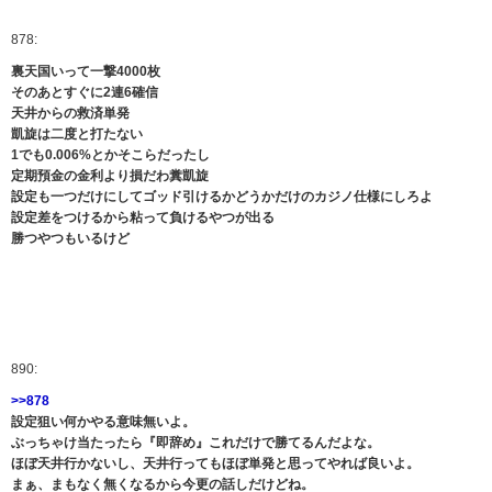
878:
裏天国いって一撃4000枚
そのあとすぐに2連6確信
天井からの救済単発
凱旋は二度と打たない
1でも0.006%とかそこらだったし
定期預金の金利より損だわ糞凱旋
設定も一つだけにしてゴッド引けるかどうかだけのカジノ仕様にしろよ
設定差をつけるから粘って負けるやつが出る
勝つやつもいるけど
890:
>>878
設定狙い何かやる意味無いよ。
ぶっちゃけ当たったら『即辞め』これだけで勝てるんだよな。
ほぼ天井行かないし、天井行ってもほぼ単発と思ってやれば良いよ。
まぁ、まもなく無くなるから今更の話しだけどね。