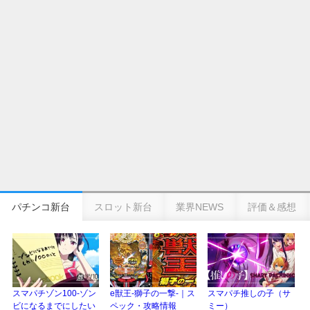
eSAOアリシゼーション夜空『ファン試打会』感想＆画像報告まとめ｜金木犀
の幸せ空間、好感触のフェアスタート、原作愛溢れる演出に感動 etc…
日遊協、ファン調査2025を発表｜使用金額中央値「1万円-3万円/1回」「遊技
歴20年以上が50％以上」等々…
【2025年】エイプリルフール話題（ネタ）まとめ｜ぱちんこパチスロ関連【4
月1日】
パチンコ新台
スロット新台
業界NEWS
評価＆感想
スマパチゾン100-ゾン
e獣王-獅子の一撃-｜ス
スマパチ推しの子（サ
ビになるまでにしたい
ペック・攻略情報
ミー）