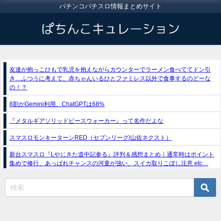
パチンコパチスロ情報まとめサイト
友達が抱っこひもで乳児を抱えながらカウンターでラーメン食べててドン引
き…ふつうに考えて、赤ちゃんいるひとファミレス以外で食事するのどーな
の！？
8割がGemini利用、ChatGPTは68%
『メタルギアソリッドピースウォーカー』って名作だよな
スマスロモンキーターンRED（セブンリーグ/山佐ネクスト）
新台スマスロ『Lやじきた道中記参る』評判＆感想まとめ｜通常時はポイント
集めで修行、あっぱれチャンスの河童が強い、スイカ取りこぼし注意 etc…
e獣王-獅子の一撃-｜スペック・攻略情報
新台パチンコ『e魔女と野獣』公式PV動画｜LT直行型399帯、運命分岐から上
乗せループ「（超）BEAST ATTACK」を狙え！