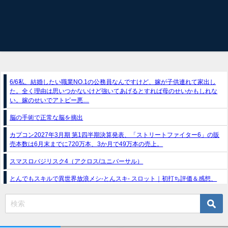
6/6私、結婚したい職業NO.1の公務員なんですけど、嫁が子供連れて家出し
た。全く理由は思いつかないけど強いてあげるとすれば母のせいかもしれな
い。嫁のせいでアトピー悪…
脳の手術で正常な脳を摘出
カプコン2027年3月期 第1四半期決算発表、「ストリートファイター6」の販
売本数は6月末までに720万本、3か月で49万本の売上。
スマスロバジリスク4（アクロス/ユニバーサル）
とんでもスキルで異世界放浪メシ-とんスキ- スロット｜初打ち評価＆感想、
Twitter報告まとめ
e獣王-獅子の一撃-｜スペック・攻略情報
新台パチンコ『e魔女と野獣』公式PV動画｜LT直行型399帯、運命分岐から上