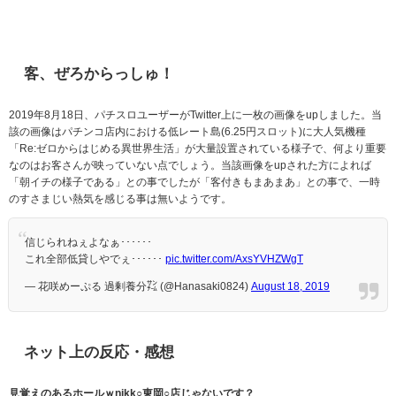
客、ぜろからっしゅ！
2019年8月18日、パチスロユーザーがTwitter上に一枚の画像をupしました。当
該の画像はパチンコ店内における低レート島(6.25円スロット)に大人気機種
「Re:ゼロからはじめる異世界生活」が大量設置されている様子で、何より重要
なのはお客さんが映っていない点でしょう。当該画像をupされた方によれば
「朝イチの様子である」との事でしたが「客付きもまあまあ」との事で、一時
のすさまじい熱気を感じる事は無いようです。
信じられねぇよなぁ･･････
これ全部低貸しやでぇ･･････
pic.twitter.com/AxsYVHZWgT
— 花咲めーぷる 過剰養分㌠ (@Hanasaki0824)
August 18, 2019
ネット上の反応・感想
見覚えのあるホールｗnikk○東岡○店じゃないです？