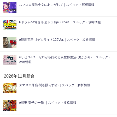
スマスロ魔法少女にあこがれて｜スペック・解析情報
Pドラムde電音部 超ドラ熱4500Ver.｜スペック・攻略情報
e範馬刃牙 甘デジライト129Ver.｜スペック・攻略情報
eリゼロ-Re：ゼロから始める異世界生活- 鬼がかり2｜スペック・
攻略情報
2026年11月新台
スマスロ牙狼-闇を照らす者-｜スペック・解析情報
e獣王-獅子の一撃-｜スペック・攻略情報