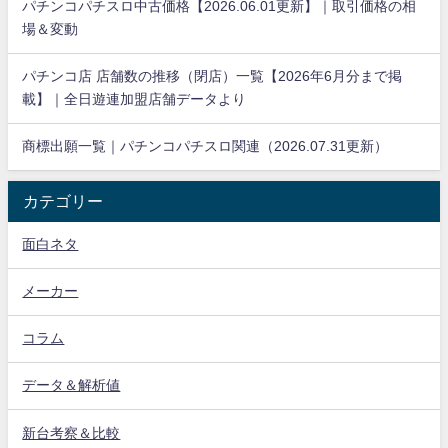
パチンコパチスロ中古価格【2026.06.01更新】｜取引価格の相
場＆変動
パチンコ店 店舗数の推移（閉店）一覧【2026年6月分まで掲
載】｜全日遊連加盟店舗データより
商標出願一覧｜パチンコパチスロ関連（2026.07.31更新）
カテゴリー
面白ネタ
メーカー
コラム
データ＆解析値
新台考察＆比較