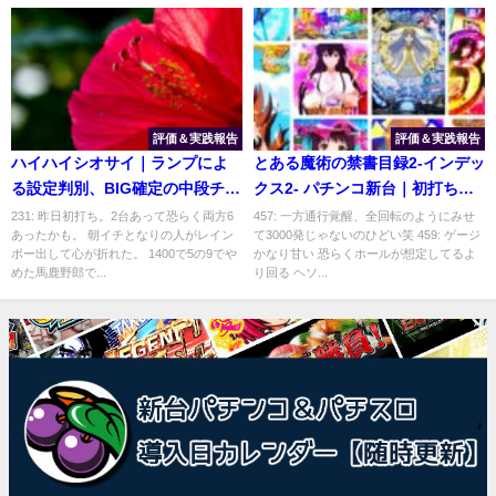
評価＆実践報告
評価＆実践報告
ハイハイシオサイ｜ランプによ
とある魔術の禁書目録2-インデッ
る設定判別、BIG確定の中段チェ
クス2- パチンコ新台｜初打ち評
リー
価＆感想、Twitter報告まとめ
231: 昨日初打ち。2台あって恐らく両方6
457: 一方通行覚醒、全回転のようにみせ
あったかも。 朝イチとなりの人がレイン
て3000発じゃないのひどい笑 459: ゲージ
ボー出して心が折れた。 1400で5の9でや
かなり甘い 恐らくホールが想定してるよ
めた馬鹿野郎で...
り回る ヘソ...