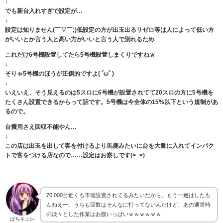
↓
でも新台入れすぎで設定が…
↓
設定は知りません(￣▽￣;)低設定の方が出玉出るリゼロ等は人によって低い方
がいいとか言う人と高い方がいいと言う人で別れるため
これだけ6号機設置してたら5号機設置しまくりですねｗ
↓
そりゃ5号機のほうが圧倒的ですよ( ˇωˇ )
↓
いえいえ、そう見えるのは5スロに6号機が設置されてて20スロの方に5号機を
たくさん設置できるからって話です。5号機は今全体の15%以下という規制があ
るので。
台費用さえ回収不能やん…
↓
この店は出玉を出して客を付けるより馬鹿みたいに台を大量に入れてインパク
トで客をつける店なので……設定はお察しです(>_<)
70,000台近くも市場設置されてるみたいだから、もう一巡はしたも
んねえー。うちも回数はそんなに打ってないんだけど、あの通常時
の淡々とした作業はお腹いっぱいｗｗｗｗｗｗ
ぱちキュレ