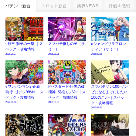
乗せループ「（超）BEAST ATTACK」を狙え！
パチンコ新台
スロット新台
業界NEWS
評価＆感想
eSAOアリシゼーション夜空『ファン試打会』感想＆画像報告まとめ｜金木犀
の幸せ空間、好感触のフェアスタート、原作愛溢れる演出に感動 etc…
日遊協、ファン調査2025を発表｜使用金額中央値「1万円-3万円/1回」「遊技
歴20年以上が50％以上」等々…
e獣王-獅子の一撃-｜ス
スマパチ推しの子（サ
eシャングリラフロン
【2025年】エイプリルフール話題（ネタ）まとめ｜ぱちんこパチスロ関連【4
ペック・攻略情報
ミー）
ティア（サミー）
月1日】
2026.08.07
2026.08.06
2026.08.06
eワンパンマン2-正義
Pバスタード-暗黒の破
スマパチゾン100-ゾン
執行- 甘デジ99Ver.｜ス
壊神- 羽根モノVer.｜ス
ビになるまでにしたい
ペック・攻略情報
ペック・攻略情報
100のこと-｜スペッ
2026.08.06
2026.08.05
ク・攻略情報
2026.08.04