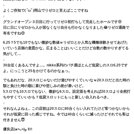
↓
よくご存知で( ˇωˇ )岡山でリゼロと言えばここですね
↓
グランドオープン３日目に行ってリゼロ初打ちして完走したホールです😚
日に日にリゼロから人が居なくなり自分も行かなくなりました😂リゼロ通路で
有名ですね😊
6.25？5でも10でもない微妙な数値ｗリゼロとか人気な機種体験させてあげた
いていう店側の意図かな。広まることはいいことだけど台数の数やりすぎてる
気がして…
↓
30台近くあるんですよ…。nikko系列のパチ屋ほとんど低貸しのスロ6.25です
よ。にっこうと25をかけてるのかなぁっ。
でもあれだな、20スロじゃないだけ遊びやすくていいなｗ20スロだと出た時の
額と負けた時の額に喜びや悲しみの差が凄いけど。
5スロでも10スロでもない、微妙な6スロ。設定面を考えれば20スロより全然打
ちやすくていいかも？低貸スロットにもっと新しい台入れるべき。
↓
それなんよねぇ。この店前は20スロに80台くらい入れてたけど客つかないから
それが低貸に回った感じですね。今では40台くらいに減ったけどそれでも客は
付きません😇
優良店(๑˃̵ᴗ˂̵)و ﾖｼ!