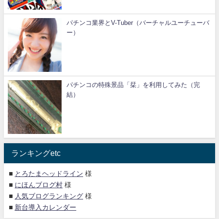
パチンコ業界とV-Tuber（バーチャルユーチューバ
ー）
パチンコの特殊景品「栞」を利用してみた（完
結）
ランキングetc
■
とろたまヘッドライン
様
■
にほんブログ村
様
■
人気ブログランキング
様
■
新台導入カレンダー