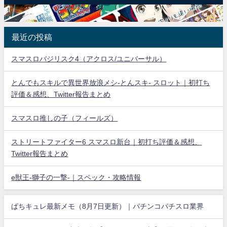
最近の投稿
スマスロバジリスク4（アクロス/ユニバーサル）
とんでもスキルで異世界放浪メシ-とんスキ- スロット｜初打ち
評価＆感想、Twitter報告まとめ
スマスロ推しの子（フィールズ）
ストリートファイター6 スマスロ新台｜初打ち評価＆感想、
Twitter報告まとめ
e獣王-獅子の一撃-｜スペック・攻略情報
ぱちキュレ最新メモ（8月7日更新）｜パチンコパチスロ業界