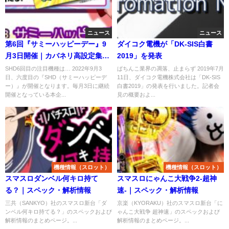
ニュース
ニュース
第6回『サミーハッピーデー』9
ダイコク電機が「DK-SIS白書
月3日開催｜カバネリ高設定集中
2019」を発表
の様相、動画＆CP＆Twitter反応
SHD6回目の注目機種は… 2022年9月3
ぱちんこ業界の凋落、止まらず 2019年7月
日、六度目の『SHD（サミーハッピーデ
11日、ダイコク電機株式会社は「DK-SIS
等！
ー）』が開催となります。毎月3日に継続
白書2019」の発表を行いました。記者会
開催となっている本企...
見の概要およ...
機種情報（スロット）
機種情報（スロット）
スマスロダンベル何キロ持て
スマスロにゃんこ大戦争2-超神
る？｜スペック・解析情報
速-｜スペック・解析情報
三共（SANKYO）社のスマスロ新台「ダ
京楽（KYORAKU）社のスマスロ新台「に
ンベル何キロ持てる？」のスペックおよび
ゃんこ大戦争 超神速」のスペックおよび
解析情報のまとめページ。...
解析情報のまとめページ。...