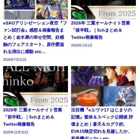
eSAOアリシゼーション夜空『フ
2026年 三重オールナイト営業
ァン試打会』感想＆画像報告ま
「後半戦」｜5chまとめ＆
とめ｜金木犀の幸せ空間、好感
Twitter画像報告
触のフェアスタート、原作愛溢
2026年1月1日
れる演出に感動 etc…
2026年7月21日
2026年 三重オールナイト営業
注目機『eエヴァ17 はじまりの
「前半戦」｜5chまとめ＆
記憶』筐体＆スペック公開後 評
Twitter画像報告
価まとめ｜蒼天＆カグラ的、
EVA15検定切れを見越したか、
2025年12月31日
初号機デッカい etc…