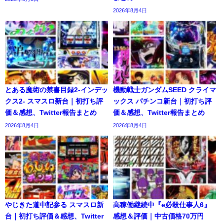
2026年8月4日
とある魔術の禁書目録2-インデッ
機動戦士ガンダムSEED クライマ
クス2- スマスロ新台｜初打ち評
ックス パチンコ新台｜初打ち評
価＆感想、Twitter報告まとめ
価＆感想、Twitter報告まとめ
2026年8月4日
2026年8月4日
やじきた道中記参る スマスロ新
高稼働継続中『e必殺仕事人6』
台｜初打ち評価＆感想、Twitter
感想＆評価｜中古価格70万円