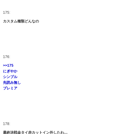
175:
カスタム種類どんなの
176:
>>175
にぎやか
シンプル
先読み無し
プレミア
178:
最終決戦金タイ赤カットイン外したわ…