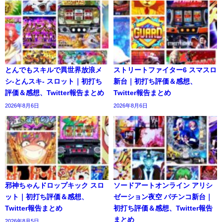
とんでもスキルで異世界放浪メ
ストリートファイター6 スマスロ
シ-とんスキ- スロット｜初打ち
新台｜初打ち評価＆感想、
評価＆感想、Twitter報告まとめ
Twitter報告まとめ
2026年8月6日
2026年8月6日
邪神ちゃんドロップキック スロ
ソードアートオンライン アリシ
ット｜初打ち評価＆感想、
ゼーション夜空 パチンコ新台｜
Twitter報告まとめ
初打ち評価＆感想、Twitter報告
まとめ
2026年8月5日