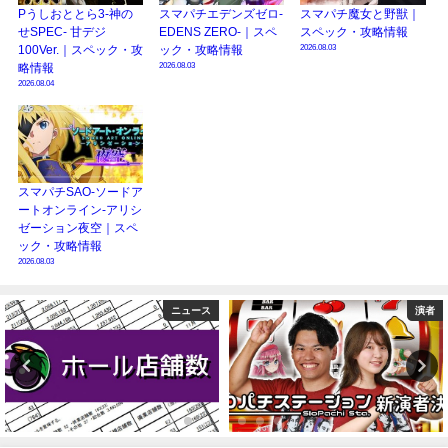
Pうしおととら3-神の
スマパチエデンズゼロ-
スマパチ魔女と野獣｜
せSPEC- 甘デジ
EDENS ZERO-｜スペ
スペック・攻略情報
2026.08.03
100Ver.｜スペック・攻
ック・攻略情報
2026.08.03
略情報
2026.08.04
スマパチSAO-ソードア
ートオンライン-アリシ
ゼーション夜空｜スペ
ック・攻略情報
2026.08.03
演者
ニュース