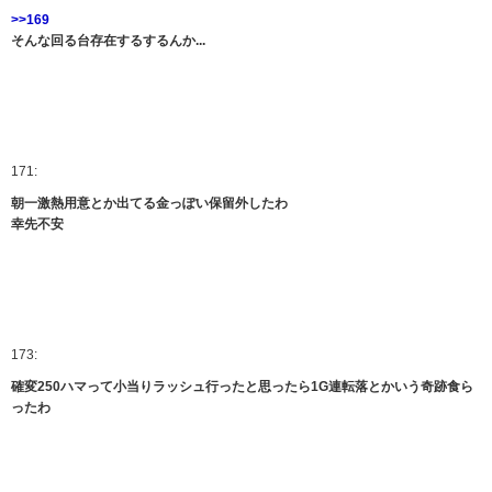
>>169
そんな回る台存在するするんか...
171:
朝一激熱用意とか出てる金っぽい保留外したわ
幸先不安
173:
確変250ハマって小当りラッシュ行ったと思ったら1G連転落とかいう奇跡食ら
ったわ