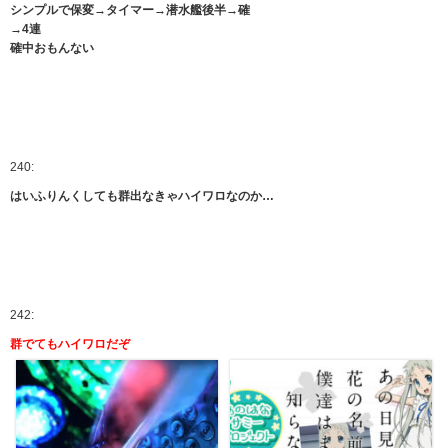
シンプルで保変→タイマー→潜水艦後半→確
→4連
確中おもんない
240:
はいふりんくしても群出なきゃハイワロなのか…
242:
群でてもハイワロだぞ