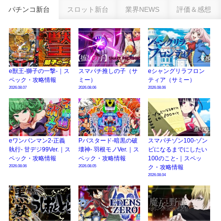
eSAOアリシゼーション夜空『ファン試打会』感想＆画像報告まとめ｜金木犀
パチンコ新台
スロット新台
業界NEWS
評価＆感想
の幸せ空間、好感触のフェアスタート、原作愛溢れる演出に感動 etc…
日遊協、ファン調査2025を発表｜使用金額中央値「1万円-3万円/1回」「遊技
歴20年以上が50％以上」等々…
【2025年】エイプリルフール話題（ネタ）まとめ｜ぱちんこパチスロ関連【4
月1日】
e獣王-獅子の一撃-｜ス
スマパチ推しの子（サ
eシャングリラフロン
ペック・攻略情報
ミー）
ティア（サミー）
2026.08.07
2026.08.06
2026.08.06
eワンパンマン2-正義
Pバスタード-暗黒の破
スマパチゾン100-ゾン
執行- 甘デジ99Ver.｜ス
壊神- 羽根モノVer.｜ス
ビになるまでにしたい
ペック・攻略情報
ペック・攻略情報
100のこと-｜スペッ
2026.08.06
2026.08.05
ク・攻略情報
2026.08.04