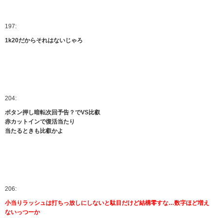
197:
1k20だからそれはないじゃろ
204:
ボタン押し暗転次回予告？でVS比叡
赤カットインで復活当たり
当たるときも比叡かよ
206:
小当りラッシュは打ちっ放しにしないと駄目だけど結構零すな…数字ほど増え
ないっつーか