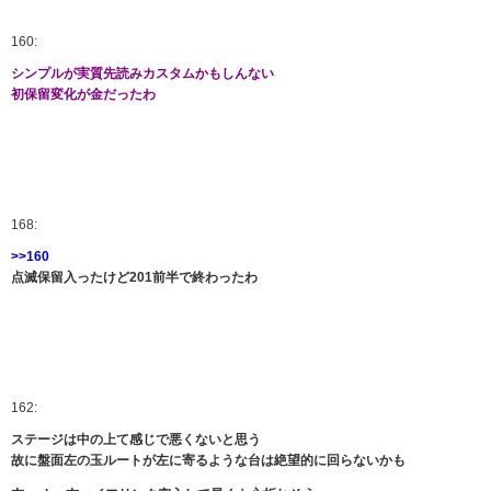
160:
シンプルが実質先読みカスタムかもしんない
初保留変化が金だったわ
168:
>>160
点滅保留入ったけど201前半で終わったわ
162:
ステージは中の上て感じで悪くないと思う
故に盤面左の玉ルートが左に寄るような台は絶望的に回らないかも