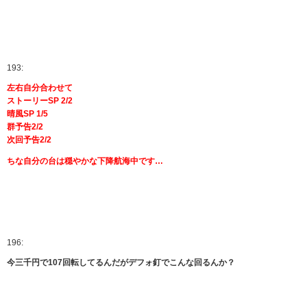
193:
左右自分合わせて
ストーリーSP 2/2
晴風SP 1/5
群予告2/2
次回予告2/2
ちな自分の台は穏やかな下降航海中です…
196:
今三千円で107回転してるんだがデフォ釘でこんな回るんか？