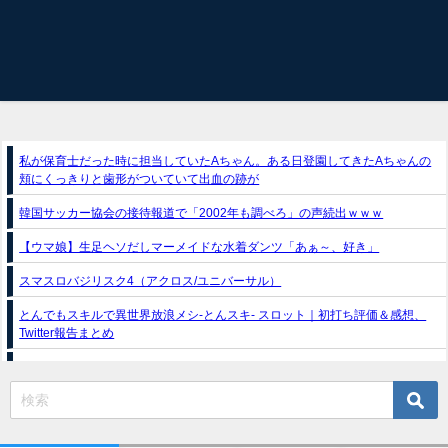
私が保育士だった時に担当していたAちゃん。ある日登園してきたAちゃんの
頬にくっきりと歯形がついていて出血の跡が
韓国サッカー協会の接待報道で「2002年も調べろ」の声続出ｗｗｗ
【ウマ娘】生足ヘソだしマーメイドな水着ダンツ「あぁ～、好き」
スマスロバジリスク4（アクロス/ユニバーサル）
とんでもスキルで異世界放浪メシ-とんスキ- スロット｜初打ち評価＆感想、
Twitter報告まとめ
e獣王-獅子の一撃-｜スペック・攻略情報
新台パチンコ『e魔女と野獣』公式PV動画｜LT直行型399帯、運命分岐から上
乗せループ「（超）BEAST ATTACK」を狙え！