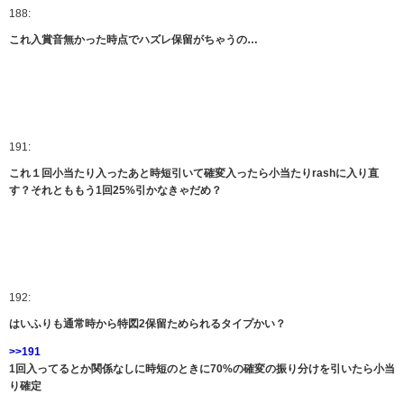
188:
これ入賞音無かった時点でハズレ保留がちゃうの…
191:
これ１回小当たり入ったあと時短引いて確変入ったら小当たりrashに入り直
す？それとももう1回25%引かなきゃだめ？
192:
はいふりも通常時から特図2保留ためられるタイプかい？
>>191
1回入ってるとか関係なしに時短のときに70%の確変の振り分けを引いたら小当
り確定