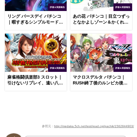
評価＆実践報告
評価＆実践報告
リング バースデイ パチンコ
あの花 パチンコ｜目立つずっ
｜暇すぎるシンプルモード、
となかよしゾーン＆かくれん
長い弱SPリーチ
ぼリーチ外れ報告
評価＆実践報告
評価＆実践報告
麻雀格闘倶楽部3 スロット｜
マクロスデルタ パチンコ｜
引けないリプレイ、遠い八連
RUSH終了後のルンピカ後入
荘完走
れ実験、逆シャアと入替待ち
参照元：
http://medaka.5ch.net/test/read.cgi/pachik/1562844903/