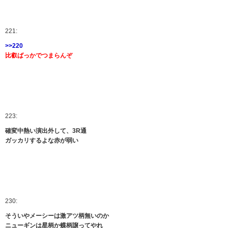
221:
>>220
比叡ばっかでつまらんぞ
223:
確変中熱い演出外して、3R通
ガッカリするよな赤が弱い
230:
そういやメーシーは激アツ柄無いのか
ニューギンは星柄か蝶柄譲ってやれ