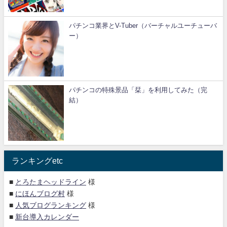
パチンコ業界とV-Tuber（バーチャルユーチューバ
ー）
パチンコの特殊景品「栞」を利用してみた（完
結）
ランキングetc
■
とろたまヘッドライン
様
■
にほんブログ村
様
■
人気ブログランキング
様
■
新台導入カレンダー