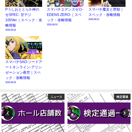
Pうしおととら3-神の
スマパチエデンズゼロ-
スマパチ魔女と野獣｜
せSPEC- 甘デジ
EDENS ZERO-｜スペ
スペック・攻略情報
2026.08.03
100Ver.｜スペック・攻
ック・攻略情報
2026.08.03
略情報
2026.08.04
スマパチSAO-ソードア
ートオンライン-アリシ
ゼーション夜空｜スペ
ック・攻略情報
2026.08.03
検定通過
ニュース