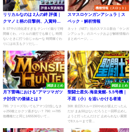
評価＆実践報告
機種情報（スロット）
リリカルなのは 2人の絆 評価｜
スマスロケンガンアシュラ｜ス
クマノミ柄の目撃例、入賞時の
ペック・解析情報
先読みフラッシュ
9: ST中の消化遅すぎる テンパイ煽りで時
ネット（NET）社のスマスロ新台「ケンガ
間稼ぐわ、バトルの連打でも稼ぐし 時間
ンアシュラ」のスペックおよび解析情報の
ないときに打つ台じゃねーな 時間稼ぐわ
まとめページ。...
りには出玉もクソだし...
雑談まとめ
雑談まとめ
月下雷鳴における”アマツマガツ
聖闘士星矢-海皇覚醒- 5.5号機｜
チ討伐”の価値とは？
不屈（小）を追いかける者達
785: フリーズ引いてもアマツ討伐しなき
308: 前日5スルー150やめが据えだったん
ゃ250枚とかクソ過ぎない？ 790: >>785
だが まあ50はないだろうと一回即止めし
他機種だと同じ1/65536引いて...
ようと打ったんだけど 止められない展開
で8スルーまで育...