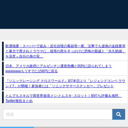
飲酒強要・スーパーで盗み・反社自慢の毒叔母一家。法事でも虚偽の金銭要求
と暴力で脅されトラウマに…祖母の死をきっかけに恐怖の親戚と「永久絶縁」
を決意←自分の身の安…
日本、アメリカ政府にアルゼンチン通貨危機と同列に語られてしまう
wwwwwwもうすでに158円に戻る
『ソニックレーシング クロスワールド』8/7本日より「レジェンドコンペ ラウ
ンド7」が開催！参加者には「ソニックサマーステッカー」プレゼント
とんでもスキルで異世界放浪メシ-とんスキ- スロット｜初打ち評価＆感想、
Twitter報告まとめ
スマスロ推しの子（フィールズ）
e獣王-獅子の一撃-｜スペック・攻略情報