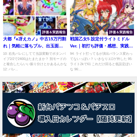
評価＆実践報告
評価＆実践報告
大都『e冴えカノ』中古15万円割
戦国乙女5 設定付ライトミドル
れ｜気軽に落ちブル、出玉面の
Ver.｜初打ち評価・感想、実践報
物足りなさ…ジェネリックリゼ
告まとめ
10: 右先バレにしてて当該変動でボタンバ
94: ライト打ってるが演出バランス変わっ
イブ2/2で2400はたまたまか？ 別モードの
てないっぽい？ いきなりエ□ゲ外した 95:
ロかな？
と複合したらいい振り分けとかあるんかな
ライト2kで61 これだけ回ると低設定ぽい
12: バレ...
な 96:...