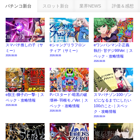
新台パチンコ『e魔女と野獣』公式PV動画｜LT直行型399帯、運命分岐から上
パチンコ新台
スロット新台
業界NEWS
評価＆感想
乗せループ「（超）BEAST ATTACK」を狙え！
eSAOアリシゼーション夜空『ファン試打会』感想＆画像報告まとめ｜金木犀
の幸せ空間、好感触のフェアスタート、原作愛溢れる演出に感動 etc…
日遊協、ファン調査2025を発表｜使用金額中央値「1万円-3万円/1回」「遊技
歴20年以上が50％以上」等々…
スマパチ推しの子（サ
eシャングリラフロン
eワンパンマン2-正義
ミー）
ティア（サミー）
執行- 甘デジ99Ver.｜ス
【2025年】エイプリルフール話題（ネタ）まとめ｜ぱちんこパチスロ関連【4
2026.08.06
2026.08.06
ペック・攻略情報
月1日】
2026.08.06
e獣王-獅子の一撃-｜ス
Pバスタード-暗黒の破
スマパチゾン100-ゾン
ペック・攻略情報
壊神- 羽根モノVer.｜ス
ビになるまでにしたい
2026.08.06
ペック・攻略情報
100のこと-｜スペッ
2026.08.05
ク・攻略情報
2026.08.04