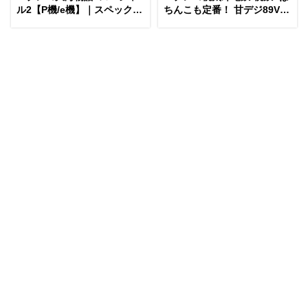
ル2【P機/e機】｜スペック・
ちんこも定番！ 甘デジ89Ver.
攻略情報
（コナミ）