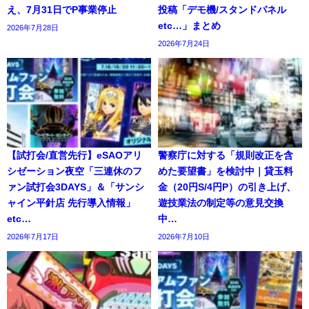
え、7月31日でP事業停止
投稿「デモ機/スタンドパネル
etc…」まとめ
2026年7月28日
2026年7月24日
【試打会/直営先行】eSAOアリ
警察庁に対する「規則改正を含
シゼーション夜空「三連休のフ
めた要望書」を検討中｜貸玉料
ァン試打会3DAYS」＆「サンシ
金（20円S/4円P）の引き上げ、
ャイン平針店 先行導入情報」
遊技業法の制定等の意見交換
etc…
中…
2026年7月17日
2026年7月10日