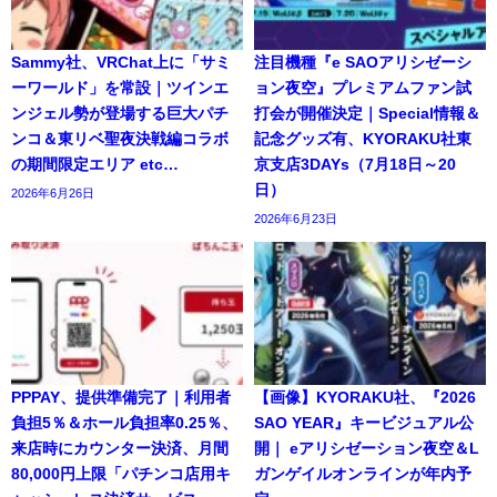
Sammy社、VRChat上に「サミ
注目機種『e SAOアリシゼーシ
ーワールド」を常設｜ツインエ
ョン夜空』プレミアムファン試
ンジェル勢が登場する巨大パチ
打会が開催決定｜Special情報＆
ンコ＆東リベ聖夜決戦編コラボ
記念グッズ有、KYORAKU社東
の期間限定エリア etc…
京支店3DAYs（7月18日～20
日）
2026年6月26日
2026年6月23日
PPPAY、提供準備完了｜利用者
【画像】KYORAKU社、『2026
負担5％＆ホール負担率0.25％、
SAO YEAR』キービジュアル公
来店時にカウンター決済、月間
開｜ eアリシゼーション夜空＆L
80,000円上限「パチンコ店用キ
ガンゲイルオンラインが年内予