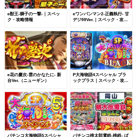
e獣王-獅子の一撃-｜スペッ
eワンパンマン2-正義執行- 甘
ク・攻略情報
デジ99Ver.｜スペック・攻略
情報
e花の慶次-雲のかなたに- 新
P大海物語4スペシャル ブラ
台Ver.（ニューギン）
ックプラス｜スペック・攻略
情報
パチンコ大海物語5スペシャ
パチンコ桃太郎電鉄-桃鉄- ぱ