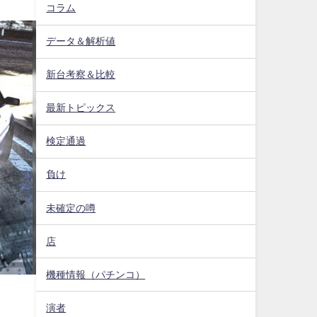
コラム
データ＆解析値
新台考察＆比較
最新トピックス
検定通過
負け
未確定の噂
店
機種情報（パチンコ）
演者