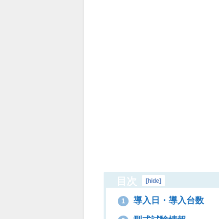
目次
[
hide
]
導入日・導入台数
1