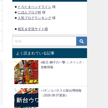
■
とろたまヘッドライン
様
■
にほんブログ村
様
■
人気ブログランキング
様
■
相互＆交流サイト様
よく読まれている記事
e獣王-獅子の一撃-｜スペック・
攻略情報
パチンコパチスロ新台噂情報
（2026.08.07更新）