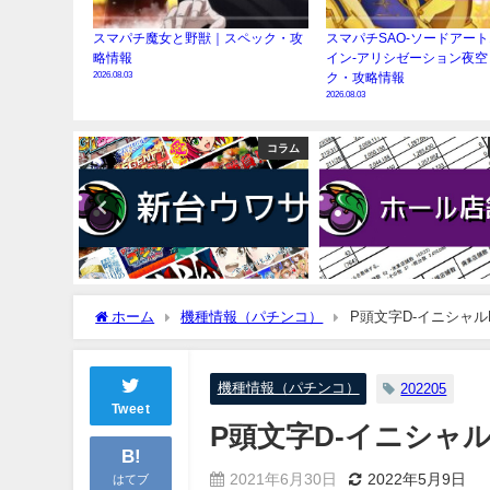
スマパチ魔女と野獣｜スペック・攻
スマパチSAO-ソードアー
略情報
イン-アリシゼーション夜空
2026.08.03
ク・攻略情報
2026.08.03
定通過
コラム
ニュ
ホーム
機種情報（パチンコ）
P頭文字D-イニシャ
機種情報（パチンコ）
202205
Tweet
P頭文字D-イニシャ
B!
2021年6月30日
2022年5月9日
はてブ