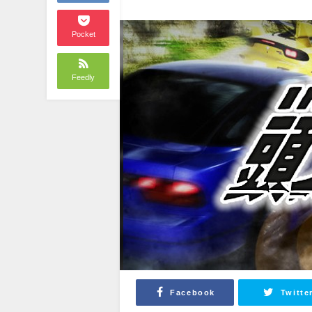
Pocket
Feedly
Facebook
Twitte