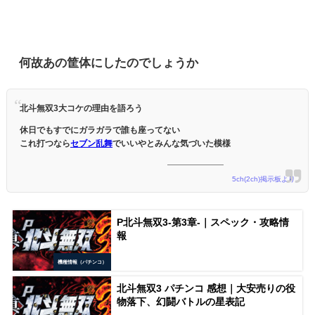
何故あの筐体にしたのでしょうか
北斗無双3大コケの理由を語ろう
休日でもすでにガラガラで誰も座ってない
これ打つなら
セブン乱舞
でいいやとみんな気づいた模様
5ch(2ch)掲示板より
P北斗無双3-第3章-｜スペック・攻略情
報
機種情報（パチンコ）
北斗無双3 パチンコ 感想｜大安売りの役
物落下、幻闘バトルの星表記