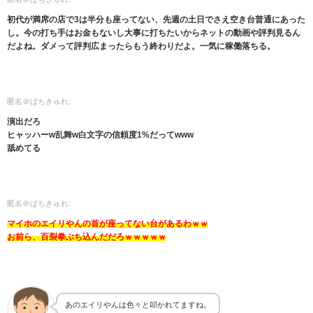
初代が満席の店で3は半分も座ってない、先週の土日でさえ空き台普通にあった
し。今の打ち手はお金もないし大事に打ちたいからネットの動画や評判見るん
だよね。ダメって評判広まったらもう終わりだよ。一気に稼働落ちる。
匿名＠ぱちきゅれ:
演出だろ
ヒャッハーw乱舞w白文字の信頼度1%だってwww
舐めてる
匿名＠ぱちきゅれ:
マイホのエイリやんの首が座ってない台があるわｗｗ
お前ら、百裂拳ぶち込んだだろｗｗｗｗｗ
あのエイリやんは色々と叩かれてますね。