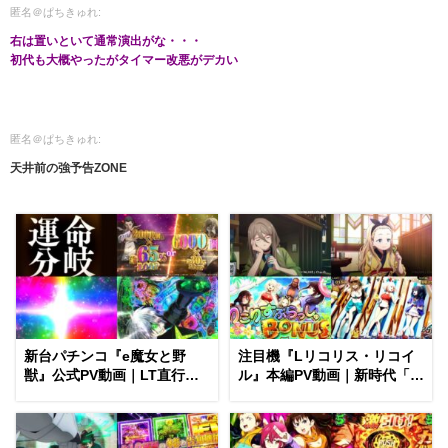
匿名＠ぱちきゅれ:
右は置いといて通常演出がな・・・
初代も大概やったがタイマー改悪がデカい
匿名＠ぱちきゅれ:
天井前の強予告ZONE
新台パチンコ『e魔女と野
注目機『Lリコリス・リコイ
獣』公式PV動画｜LT直行型
ル』本編PV動画｜新時代「疑
399帯、運命分岐から上乗せ
似ボ連打リロードシステム」
ループ「（超）BEAST
＆最強トリガー「Legendary
ATTACK」を狙え！
Lycoris」etc…