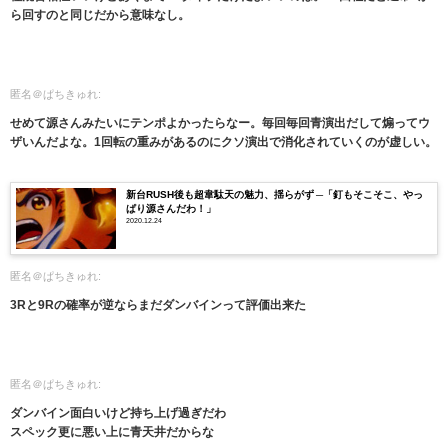
ら回すのと同じだから意味なし。
匿名＠ぱちきゅれ:
せめて源さんみたいにテンポよかったらなー。毎回毎回青演出だして煽ってウ
ザいんだよな。1回転の重みがあるのにクソ演出で消化されていくのが虚しい。
新台RUSH後も超韋駄天の魅力、揺らがず ─「釘もそこそこ、やっ
ぱり源さんだわ！」
2020.12.24
匿名＠ぱちきゅれ:
3Rと9Rの確率が逆ならまだダンバインって評価出来た
匿名＠ぱちきゅれ:
ダンバイン面白いけど持ち上げ過ぎだわ
スペック更に悪い上に青天井だからな