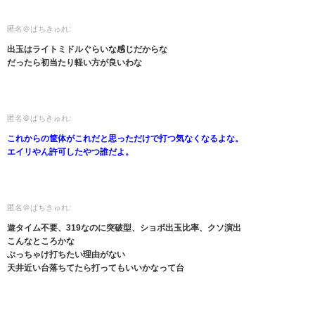
匿名＠ぱちきゅれ:
出玉はライトミドルぐらいな感じだからな
だったら初当たり軽い方が良いわな
匿名＠ぱちきゅれ:
これからの筐体がこれだと思っただけで打つ気なくなるよな。
エイリやん許可したやつ誰だよ。
匿名＠ぱちきゅれ:
遊タイム不要、319なのに突破型、ショボ出玉比率、クソ演出
こんなところかな
ぶっちゃけ打ちたい理由がない
天井近い台落ちてたら打ってもいいかなって台