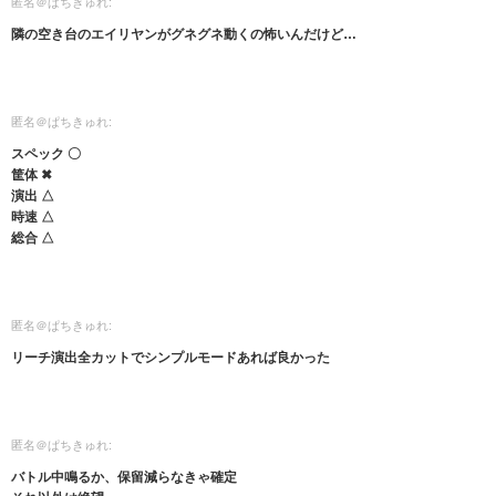
匿名＠ぱちきゅれ:
隣の空き台のエイリヤンがグネグネ動くの怖いんだけど…
匿名＠ぱちきゅれ:
スペック 〇
筐体 ✖
演出 △
時速 △
総合 △
匿名＠ぱちきゅれ:
リーチ演出全カットでシンプルモードあれば良かった
匿名＠ぱちきゅれ:
バトル中鳴るか、保留減らなきゃ確定