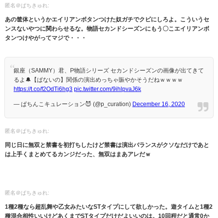
匿名＠ぱちきゅれ:
あの筐体というかエイリアンボタンつけた奴ガチでクビにしろよ。こういうセ
ンスないやつに関わらせるな。物語セカンドシーズンにもう〇こエイリアンボ
タンつけやがってマジで・・・
銀座（SAMMY）君、P物語シリーズ セカンドシーズンの画像が出てきて
るよ🔔【ぱないの】関係の演出めっちゃ賑やかそうだねｗｗｗｗ
https://t.co/f2OdTi6hg3
pic.twitter.com/9ihlpvaJ6k
— ぱちんこキュレーション😈 (@p_curation)
December 16, 2020
匿名＠ぱちきゅれ:
同じ日に無双と禁書を初打ちしたけど禁書は演出バランスがクソなだけであと
は上手くまとめてるカンジだった、無双はまあアレだｗ
匿名＠ぱちきゅれ:
1種2種なら超乱舞や乙女みたいなSTタイプにして欲しかった。遊タイムと1種2
種混合相性いいけどあくまでSTタイプだけだよいいのは。10回程だと通常0か