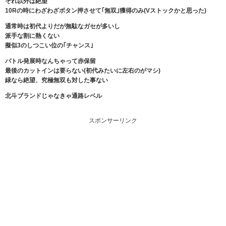
それ以外は絶望
10Rの時にわざわざボタン押させて｢無双｣獲得のみ(Vストックかと思った)
通常時は初代よりだが無駄なガセが多いし
派手な割に熱くない
擬似3のしつこい位の｢チャンス｣
バトル発展時なんちゃって赤保留
最後のカットインは要らない(初代みたいに左右のがマシ)
緑なら絶望、究極無双も対した事ない
北斗ブランドじゃなきゃ通路レベル
スポンサーリンク