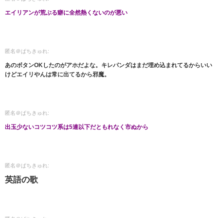
エイリアンが荒ぶる癖に全然熱くないのが悪い
匿名＠ぱちきゅれ:
あのボタンOKしたのがアホだよな。キレパンダはまだ埋め込まれてるからいい
けどエイリやんは常に出てるから邪魔。
匿名＠ぱちきゅれ:
出玉少ないコツコツ系は5連以下だともれなく市ぬから
匿名＠ぱちきゅれ:
英語の歌