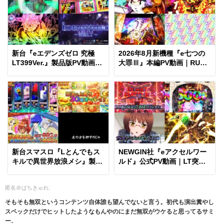
新台『eエデンズゼロ 究極
2026年8月新機種『e七つの
LT399Ver.』製品版PV動画｜
大罪Ⅲ』本編PV動画｜RUSH
上位RUSH「U.O.D.」継続率
突入率「40％」＆RUSH中大
「約77％」＆3000個以上比
当「平均3400個」のシリーズ
率「約86％」
最強火力
新台スマスロ『Lとんでもス
NEWGIN社『eアクセルワー
キルで異世界放浪メシ』製品
ルド』公式PV動画｜LT突入
版PV動画｜狩って料理して食
率「約1/800」＆継続率「約
べる「異世界HUNTING」＆
78％」、前半大当たり
匿名＠ぱちきゅれ:
超女神ループ搭載
「ALL6000個」etc…
そもそも無双というコンテンツ自体誰も望んでないと言う。初代も演出糞やし
スペックだけでヒットしたようなもんやのにまだ無双がウケると思ってるサミ
ー。