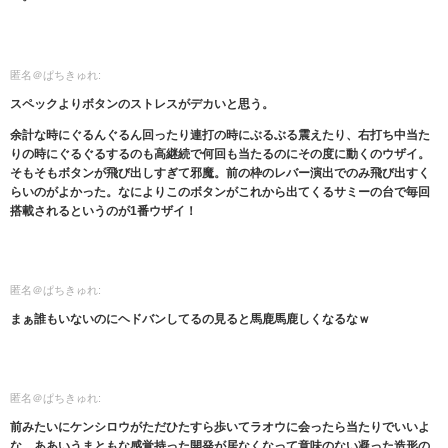
匿名＠ぱちきゅれ:
スペックよりボタンのストレスがデカいと思う。
余計な時にぐるんぐるん回ったり連打の時にぶるぶる震えたり、右打ち中当た
りの時にぐるぐるするのも高継続で何回も当たるのにその度に動くのウザイ。
そもそもボタンが飛び出しすぎて邪魔。前の枠のレバー演出でのみ飛び出すく
らいのがよかった。なによりこのボタンがこれから出てくるサミーの台で毎回
搭載されるというのが1番ウザイ！
匿名＠ぱちきゅれ:
まぁ誰もいないのにヘドバンしてるの見ると馬鹿馬鹿しくなるなｗ
匿名＠ぱちきゅれ:
前みたいにケンシロウがただひたすら歩いてラオウに会ったら当たりでいいよ
な。ああいうまともな感覚持った開発が居なくなって意味のない凝った造形の