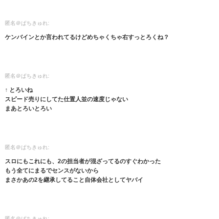
匿名＠ぱちきゅれ:
ケンバインとか言われてるけどめちゃくちゃ右すっとろくね？
匿名＠ぱちきゅれ:
↑ とろいね
スピード売りにしてた仕置人並の速度じゃない
まあとろいとろい
匿名＠ぱちきゅれ:
スロにもこれにも、2の担当者が混ざってるのすぐわかった
もう全てにまるでセンスがないから
まさかあの2を継承してること自体会社としてヤバイ
匿名＠ぱちきゅれ: