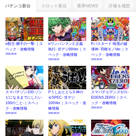
パチンコ新台
スロット新台
業界NEWS
評価＆感想
eSAOアリシゼーション夜空『ファン試打会』感想＆画像報告まとめ｜金木犀
の幸せ空間、好感触のフェアスタート、原作愛溢れる演出に感動 etc…
日遊協、ファン調査2025を発表｜使用金額中央値「1万円-3万円/1回」「遊技
歴20年以上が50％以上」等々…
【2025年】エイプリルフール話題（ネタ）まとめ｜ぱちんこパチスロ関連【4
e獣王-獅子の一撃-｜ス
eワンパンマン2-正義
Pバスタード-暗黒の破
月1日】
ペック・攻略情報
執行- 甘デジ99Ver.｜ス
壊神- 羽根モノVer.｜ス
2026.08.06
ペック・攻略情報
ペック・攻略情報
2026.08.05
2026.08.05
スマパチゾン100-ゾン
Pうしおととら3-神の
スマパチエデンズゼロ-
ビになるまでにしたい
せSPEC- 甘デジ
EDENS ZERO-｜スペ
100のこと-｜スペッ
100Ver.｜スペック・攻
ック・攻略情報
2026.08.03
ク・攻略情報
略情報
2026.08.04
2026.08.04