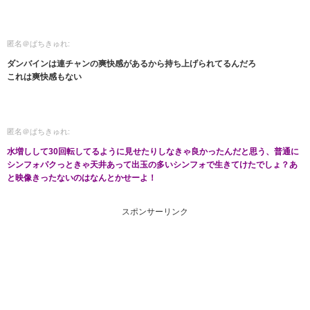
匿名＠ぱちきゅれ:
ダンバインは連チャンの爽快感があるから持ち上げられてるんだろ
これは爽快感もない
匿名＠ぱちきゅれ:
水増しして30回転してるように見せたりしなきゃ良かったんだと思う、普通に
シンフォパクっときゃ天井あって出玉の多いシンフォで生きてけたでしょ？あ
と映像きったないのはなんとかせーよ！
スポンサーリンク