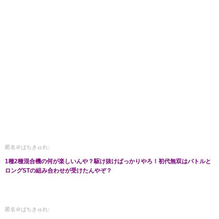
匿名＠ぱちきゅれ:
1種2種混合機の何が楽しいんや？駆け抜けばっかりやろ！初代無双はバトルと
ロングSTの組み合わせが受けたんやぞ？
匿名＠ぱちきゅれ: