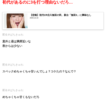
初代があるのに3を打つ理由ないだろ…
【悲報】初代CR北斗無双の民、新台「無双3」に興味なし
2020.12.10
匿名＠ぱちきゅれ:
意外と昼は満席近いな
夜からは少ない
匿名＠ぱちきゅれ:
スペックめちゃくちゃ甘いんでしょ？コケたの？なんで？
匿名＠ぱちきゅれ:
めちゃくちゃ甘くもないだろ