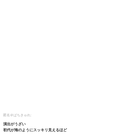
匿名＠ぱちきゅれ:
演出がうざい
初代が海のようにスッキリ見えるほど