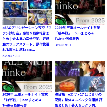
eSAOアリシゼーション夜空『フ
2026年 三重オールナイト営業
ァン試打会』感想＆画像報告ま
「後半戦」｜5chまとめ＆
とめ｜金木犀の幸せ空間、好感
Twitter画像報告
触のフェアスタート、原作愛溢
2026年1月1日
れる演出に感動 etc…
2026年7月21日
2026年 三重オールナイト営業
注目機『eエヴァ17 はじまりの
「前半戦」｜5chまとめ＆
記憶』筐体＆スペック公開後 評
Twitter画像報告
価まとめ｜蒼天＆カグラ的、