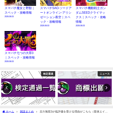
スマパチ魔女と野獣｜
スマパチSAO-ソードア
スマパチ機動戦士ガン
スペック・攻略情報
ートオンライン-アリシ
ダムSEEDクライマッ
2026.08.03
ゼーション夜空｜スペ
クス｜スペック・攻略
ック・攻略情報
情報
2026.08.03
2026.08.03
スマパチ七つの大罪3
｜スペック・攻略情報
2026.08.03
検定通過
ニュース
ホーム
雑談まとめ
北斗無双3が低評価を受ける理由がこちら（筐体エイリ