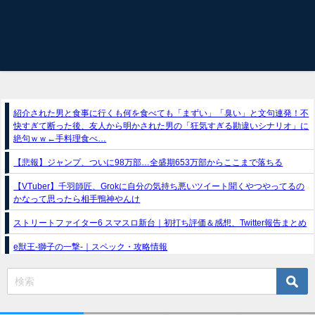
紹介された男と食事に行くも何を食べても「まずい」「臭い」と文句連発！不
快すぎて断った後、友人から明かされた男の「狂気すぎる勘違いシナリオ」に
絶句ｗｗ←手料理食べ…
【悲報】ジャンプ、ついに98万部…全盛期653万部からここまで落ちる
【VTuber】千羽師匠、Grokに自分の気持ち悪いツイート聞くやつやってるの
かなって思ったら相手鴨神やんけ
ストリートファイター6 スマスロ新台｜初打ち評価＆感想、Twitter報告まとめ
e獣王-獅子の一撃-｜スペック・攻略情報
スマスロトリプルクラウンX-300 ボーナストリガー搭載｜スペック・解析情報
新台パチンコ『e魔女と野獣』公式PV動画｜LT直行型399帯、運命分岐から上
乗せループ「（超）BEAST ATTACK」を狙え！