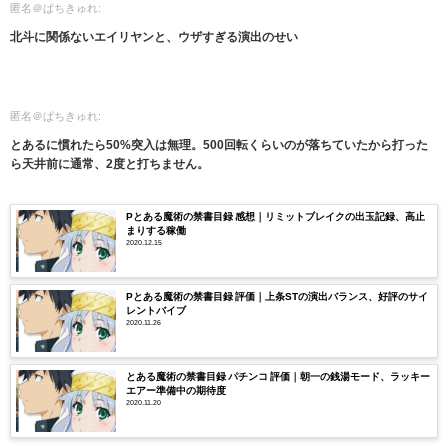
匿名＠ぱちきゅれ:
北斗に関係ないエイリヤンと、ウザすぎる演出のせい
匿名＠ぱちきゅれ:
とあるに慣れたら50%突入は無理。500回転くらいのが落ちていたから打った
ら天井前に通常、2度と打ちません。
Pとある魔術の禁書目録 感想｜リミットブレイクの出玉記録、高止
まりする稼働
2020.12.15
Pとある魔術の禁書目録 評価｜上条STの演出バランス、好評のサイ
レントバイブ
2020.11.26
とある魔術の禁書目録 パチンコ 評価｜朝一の銭湯モード、ラッキー
エアー準備中の期待度
2020.11.20