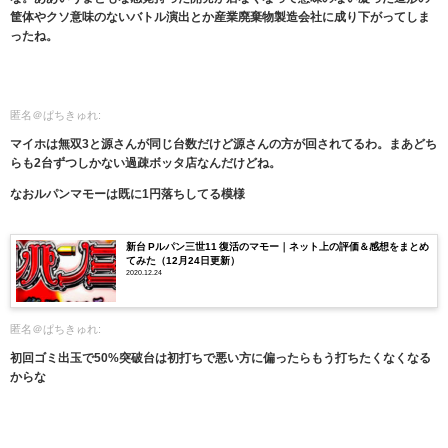
筐体やクソ意味のないバトル演出とか産業廃棄物製造会社に成り下がってしま
ったね。
匿名＠ぱちきゅれ:
マイホは無双3と源さんが同じ台数だけど源さんの方が回されてるわ。まあどち
らも2台ずつしかない過疎ボッタ店なんだけどね。
なおルパンマモーは既に1円落ちしてる模様
新台 Pルパン三世11 復活のマモー｜ネット上の評価＆感想をまとめ
てみた（12月24日更新）
2020.12.24
匿名＠ぱちきゅれ:
初回ゴミ出玉で50%突破台は初打ちで悪い方に偏ったらもう打ちたくなくなる
からな