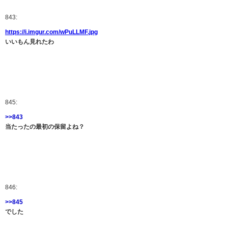
843:
https://i.imgur.com/wPuLLMF.jpg
いいもん見れたわ
845:
>>843
当たったの最初の保留よね？
846:
>>845
でした