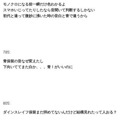
モノクロになる前一瞬だけ色わかるよ
スマホいじってたりしたなら音聞いて判断するしかない
初代と違って微妙に沸いた時の音白と青で違うから
785:
青保留の音なぜ変えたし
下向いててまた白か、、、青！がいいのに
805:
ダインスレイフ保留まだ拝めてないんだけど結構見れたって人おる？