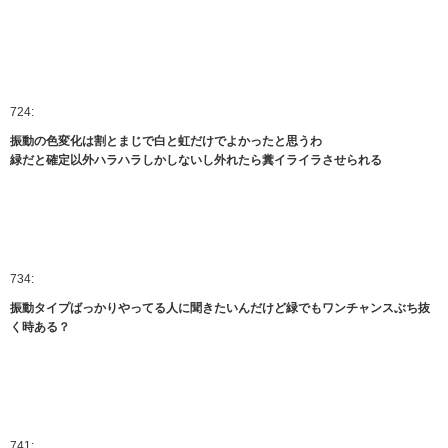
724:
振動の色変化は割とまじで白と虹だけでよかったと思うわ
緑だと確定以外ハラハラしかしないし外れたら糞イライラさせられる
734:
振動タイプばっかりやってる人に聞きたいんだけど緑でもワンチャンスぶち抜
く時ある？
741: