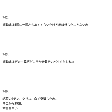
742:
振動緑は5回に一回ぶちぬくくらいだけど赤は外したことないわ
743:
振動緑はデカ中図柄どころか奇数テンパイすらしねぇ
746:
絶望の4テン、クリス、白で突破したわ。
そこから25連。
本当面白い