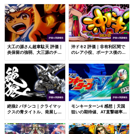
評価＆実践報告
評価＆実践報告
大工の源さん超韋駄天 評価｜
沖ドキ2 評価｜非有利区間で
炎保留の強弱、大三源のチャ
のレア小役、ボーナス後のモ
ンスアップ
ード移行率
評価＆実践報告
評価＆実践報告
絶狼2 パチンコ｜クライマッ
モンキーターン4 感想｜天国
クスの青タイトル、発展しな
狙いの期待値、AT直撃確率の
いドラゴンブラッドリーチ
設定差