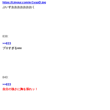
https://i.imgur.com/er1vapD.jpg
ぶいすおおおおおおおく
838:
>>833
プロすぎるww
840:
>>833
自分の強さに胸を張れッ！