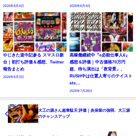
2026年8月4日
2026年8月4日
やじきた道中記参る スマスロ新
高稼働継続中『e必殺仕事人6』
台｜初打ち評価＆感想、Twitter
感想＆評価｜中古価格70万円
報告まとめ
超、待ち演出は「夜背景」、
RUSH中は仕置人寄りのテイスト
2026年8月3日
etc…
2026年7月28日
大工の源さん超韋駄天 評価｜炎保留の強弱、大三源
のチャンスアップ