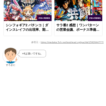
評価＆実践報告
評価＆実践報告
シンフォギア2 パチンコ｜ダ
サラ番2 感想｜ワンパターン
インスレイフの出現率、期待
の営業会議、ボーナス準備中
薄の白響
の昇格
参照元：
https://medaka.5ch.net/test/read.cgi/pachik/1592644777/
×4は凄いですね。
すろまに