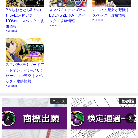
Pうしおととら3-神の
スマパチエデンズゼロ-
スマパチ魔女と野獣｜
せSPEC- 甘デジ
EDENS ZERO-｜スペ
スペック・攻略情報
2026.08.03
100Ver.｜スペック・攻
ック・攻略情報
2026.08.03
略情報
2026.08.04
スマパチSAO-ソードア
ートオンライン-アリシ
ゼーション夜空｜スペ
ック・攻略情報
2026.08.03
検定通過
ニュース