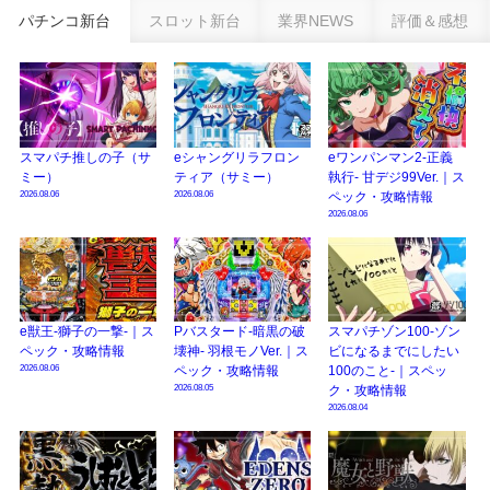
パチンコ新台
スロット新台
業界NEWS
評価＆感想
eSAOアリシゼーション夜空『ファン試打会』感想＆画像報告まとめ｜金木犀
の幸せ空間、好感触のフェアスタート、原作愛溢れる演出に感動 etc…
日遊協、ファン調査2025を発表｜使用金額中央値「1万円-3万円/1回」「遊技
歴20年以上が50％以上」等々…
【2025年】エイプリルフール話題（ネタ）まとめ｜ぱちんこパチスロ関連【4
スマパチ推しの子（サ
eシャングリラフロン
eワンパンマン2-正義
月1日】
ミー）
ティア（サミー）
執行- 甘デジ99Ver.｜ス
2026.08.06
2026.08.06
ペック・攻略情報
2026.08.06
e獣王-獅子の一撃-｜ス
Pバスタード-暗黒の破
スマパチゾン100-ゾン
ペック・攻略情報
壊神- 羽根モノVer.｜ス
ビになるまでにしたい
2026.08.06
ペック・攻略情報
100のこと-｜スペッ
2026.08.05
ク・攻略情報
2026.08.04