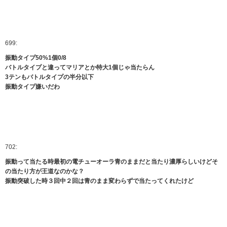
699:
振動タイプ50%1個0/8
バトルタイプと違ってマリアとか特大1個じゃ当たらん
3テンもバトルタイプの半分以下
振動タイプ嫌いだわ
702:
振動って当たる時最初の電チューオーラ青のままだと当たり濃厚らしいけどそ
の当たり方が王道なのかな？
振動突破した時３回中２回は青のまま変わらずで当たってくれたけど