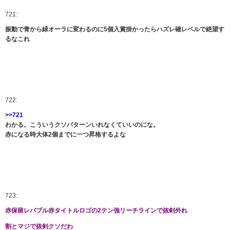
721:
振動で青から緑オーラに変わるのに5個入賞掛かったらハズレ確レベルで絶望す
るなこれ
722:
>>721
わかる。こういうクソパターンいれなくていいのにな。
赤になる時大体2個までに一つ昇格するよな
723:
赤保留レバブル赤タイトルロゴの2テン強リーチラインで抜剣外れ
割とマジで抜剣クソだわ