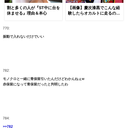
割と多くの人が『ST中に台を
【画像】慶次漆黒でこんな経
休ませる』理由＆本心
験したらオカルトに走るのも
分かる（笑）
770:
振動で入れないだけでいい
782:
モノクロと一緒に青保留引いたんだけどわかんねぇw
赤保留になって青保留だったと判明したわ
784:
>>782