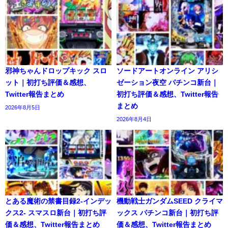
邪神ちゃんドロップキック スロ
ソードアートオンライン アリシ
ット｜初打ち評価＆感想、
ゼーション夜空 パチンコ新台｜
Twitter報告まとめ
初打ち評価＆感想、Twitter報告
まとめ
2026年8月5日
2026年8月4日
とある魔術の禁書目録2-インデッ
機動戦士ガンダムSEED クライマ
クス2- スマスロ新台｜初打ち評
ックス パチンコ新台｜初打ち評
価＆感想、Twitter報告まとめ
価＆感想、Twitter報告まとめ