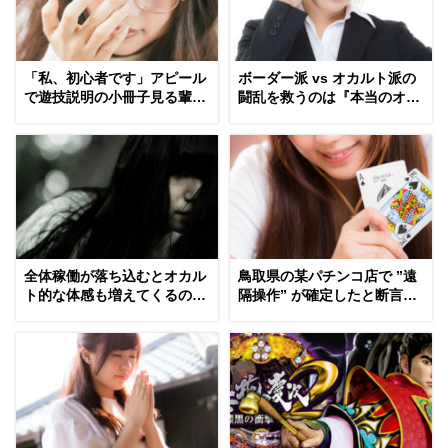
「私、初心者です」アピール
ボーダー派 vs オカルト派の
で遊技説明の小冊子見る輩ｗ
闘乱を救うのは『本当のオカ
ｗｗｗｗｗ
ルト』だった！？
全体稼働が落ち込むとオカル
鳥取県の某パチンコ店で ”遠
ト的な体感も増えてくるのか
隔操作” が確定したと断言す
な・・・
る男