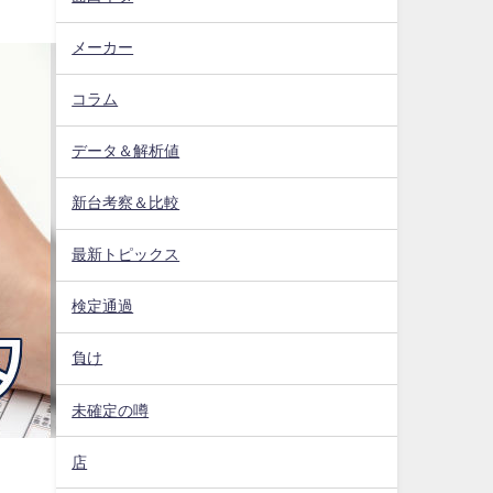
メーカー
コラム
データ＆解析値
新台考察＆比較
最新トピックス
検定通過
負け
未確定の噂
店