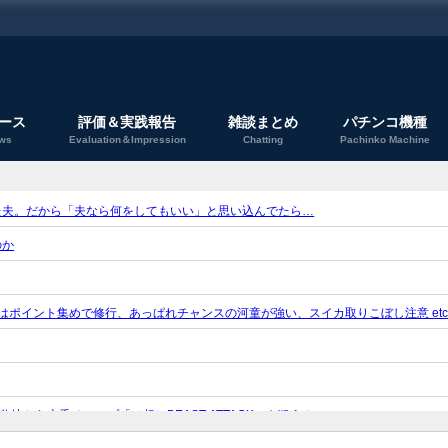
ース
評価＆実践報告
雑談まとめ
パチンコ機種
ws
Evaluation＆Impression
Chatting
Pachinko Machine
た夫。だから「夫なら何をしてもいい」と思い込んでたら…
のか
ポイント集めで修行、あっぱれチャンスの河童が強い、スイカ取りこぼし注意 et
岐から上乗せループ「（超）BEAST ATTACK」を狙え！