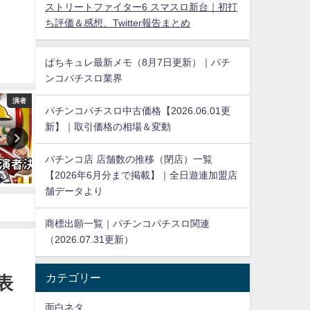
ストリートファイター6 スマスロ新台｜初打
ち評価＆感想、Twitter報告まとめ
ぱちキュレ最新メモ（8月7日更新）｜パチ
ンコパチスロ業界
演者
コラム
パチンコパチスロ中古価格【2026.06.01更
新】｜取引価格の相場＆変動
パチンコ店 店舗数の推移（閉店）一覧
【2026年6月分まで掲載】｜全日遊連加盟店
舗データより
商標出願一覧｜パチンコパチスロ関連
（2026.07.31更新）
カテゴリー
表
面白ネタ