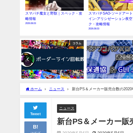
スマパチ魔女と野獣｜スペック・攻
スマパチSAO-ソードアー
略情報
イン-アリシゼーション夜空
2026.08.03
ク・攻略情報
2026.08.03
ニュース
コラム
ホーム
ニュース
新台PS＆メーカー販売台数の202
ニュース
Tweet
新台PS＆メーカー販
B!
はてブ