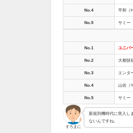
No.4
平和（H
No.5
サミー（
No.1
ユニバー
No.2
大都技研
No.3
エンター
No.4
山佐（Y
No.5
サミー（
新規則機時代に突入し
ないんですね。
すろまに