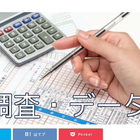
r
はてブ
Pocket