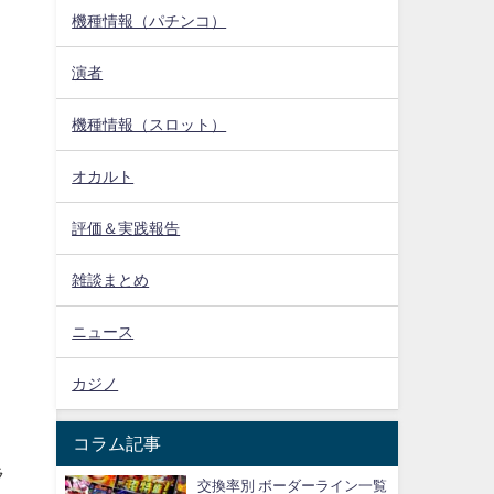
機種情報（パチンコ）
演者
機種情報（スロット）
オカルト
評価＆実践報告
雑談まとめ
ニュース
カジノ
コラム記事
ラ
交換率別 ボーダーライン一覧