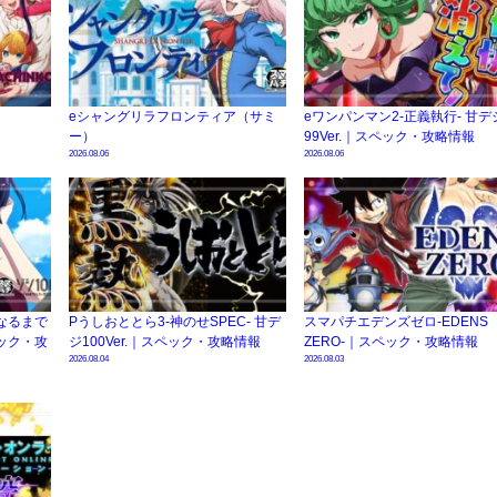
）
eシャングリラフロンティア（サミ
eワンパンマン2-正義執行- 甘デ
ー）
99Ver.｜スペック・攻略情報
2026.08.06
2026.08.06
なるまで
Pうしおととら3-神のせSPEC- 甘デ
スマパチエデンズゼロ-EDENS
ック・攻
ジ100Ver.｜スペック・攻略情報
ZERO-｜スペック・攻略情報
2026.08.04
2026.08.03