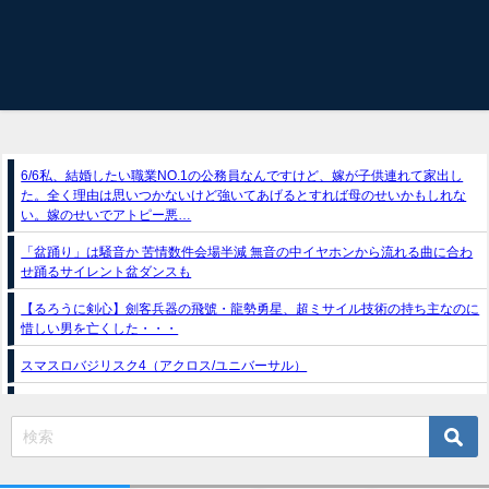
6/6私、結婚したい職業NO.1の公務員なんですけど、嫁が子供連れて家出し
た。全く理由は思いつかないけど強いてあげるとすれば母のせいかもしれな
い。嫁のせいでアトピー悪…
「盆踊り」は騒音か 苦情数件会場半減 無音の中イヤホンから流れる曲に合わ
せ踊るサイレント盆ダンスも
【るろうに剣心】劍客兵器の飛號・龍勢勇星、超ミサイル技術の持ち主なのに
惜しい男を亡くした・・・
スマスロバジリスク4（アクロス/ユニバーサル）
とんでもスキルで異世界放浪メシ-とんスキ- スロット｜初打ち評価＆感想、
Twitter報告まとめ
e獣王-獅子の一撃-｜スペック・攻略情報