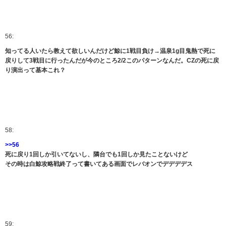
56:
知ってる人いたら教えて欲しいんだけど鯨に1戦目負け→温泉1g目鬼熱で死に
戻りして3戦目に行ったんだが今のところ2/2このパターンなんだ。CZの死に戻
り演出って基本これ？
58:
>>56
死に戻り1回しか引いてないし、隣台でも1回しか見たことないけど
その時は白鯨攻略戦終了って書いてある画面でレバオンでデデデデス
59: