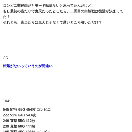
コンビニ非経由だとモード転落ないと思ってたんだけど、
もし最初の当たりで鬼天だったとしたら、二回目の白鯨戦は復活が決まって
た？
それとも、直当たりは鬼天じゃなくて薄いところ引いただけ？
77:
転落がないっていうのが間違い
104:
545 57% 65G 454枚 コンビニ
222 51% 64G 543枚
249 直撃 55G 412枚
239 直撃 60G 444枚
185 直撃 45G 496枚 コンビニ