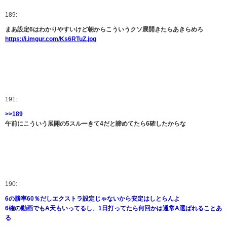
189:
まあ設定6はわかりやすいけど朝からこういうクソ展開きたらあきらめろ
https://i.imgur.com/Ks6RTuZ.jpg
191:
>>189
午前にこういう展開の5スルーきて4だと諦めてたら6確したからな
190:
6の勝率60％だしエクストラ設定じゃないから安定はしとらんよ
6確の動画でもA天もいってるし、1日打ってたら何回かは通常A選ばれることあ
る