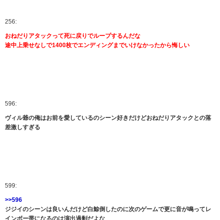
256:
おねだりアタックって死に戻りでループするんだな
途中上乗せなしで1400枚でエンディングまでいけなかったから悔しい
596:
ヴィル爺の俺はお前を愛しているのシーン好きだけどおねだりアタックとの落
差激しすぎる
599:
>>596
ジジイのシーンは良いんだけど白鯨倒したのに次のゲームで更に音が鳴ってレ
インボー帯になるのは演出過剰だよな