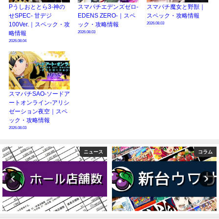
Pうしおととら3-神の
スマパチエデンズゼロ-
スマパチ魔女と野獣｜
せSPEC- 甘デジ
EDENS ZERO-｜スペ
スペック・攻略情報
2026.08.03
100Ver.｜スペック・攻
ック・攻略情報
2026.08.03
略情報
2026.08.04
スマパチSAO-ソードア
ートオンライン-アリシ
ゼーション夜空｜スペ
ック・攻略情報
2026.08.03
コラム
検定通過