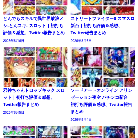
とんでもスキルで異世界放浪メ
ストリートファイター6 スマスロ
シ-とんスキ- スロット｜初打ち
新台｜初打ち評価＆感想、
評価＆感想、Twitter報告まとめ
Twitter報告まとめ
2026年8月6日
2026年8月6日
邪神ちゃんドロップキック スロ
ソードアートオンライン アリシ
ット｜初打ち評価＆感想、
ゼーション夜空 パチンコ新台｜
Twitter報告まとめ
初打ち評価＆感想、Twitter報告
まとめ
2026年8月5日
2026年8月4日