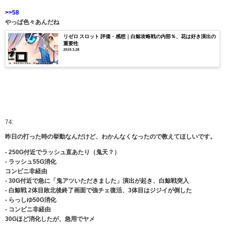
>>58
やっぱ色々あんだね
リゼロ スロット 評価・感想｜白鯨攻略戦の内部％、花は好き演出の
重要性
2019.3.28
74:
昨日の打った時の挙動なんだけど、わかんなくなったので教えてほしいです。
- 250G付近でラッシュ直あたり（鬼天？）
- ラッシュ55G消化
コンビニ非経由
- 30G付近で急に「鬼アツいただきました」演出が起き、白鯨戦突入
- 白鯨戦 2体目敗北後終了画面で強チェ復活、3体目はジジイが倒した
- らっしゆ50G消化
- コンビニ非経由
30Gほど消化したが、急用でヤメ