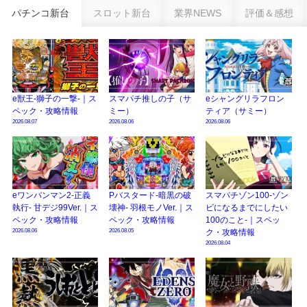
新台パチンコ『e魔女と野獣』公式PV動画｜LT直行型399帯、運命分岐から上
パチンコ新台
スロット新台
業界NEWS
評価＆感想
乗せループ「（超）BEAST ATTACK」を狙え！
eSAOアリシゼーション夜空『ファン試打会』感想＆画像報告まとめ｜金木犀
の幸せ空間、好感触のフェアスタート、原作愛溢れる演出に感動 etc…
日遊協、ファン調査2025を発表｜使用金額中央値「1万円-3万円/1回」「遊技
歴20年以上が50％以上」等々…
e獣王-獅子の一撃-｜ス
スマパチ推しの子（サ
eシャングリラフロン
ペック・攻略情報
ミー）
ティア（サミー）
【2025年】エイプリルフール話題（ネタ）まとめ｜ぱちんこパチスロ関連【4
2026.08.07
2026.08.06
2026.08.06
月1日】
eワンパンマン2-正義
Pバスタード-暗黒の破
スマパチゾン100-ゾン
執行- 甘デジ99Ver.｜ス
壊神- 羽根モノVer.｜ス
ビになるまでにしたい
ペック・攻略情報
ペック・攻略情報
100のこと-｜スペッ
2026.08.06
2026.08.05
ク・攻略情報
2026.08.04