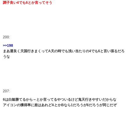
調子良い4でも6とか言ってそう
200:
>>198
まあ運良く天国行きまくってA天の時でも浅い当たりの4でも6と言い張るだろ
うな
207:
6は白鯨勝てるから～とか言ってるやついるけど鬼天行きやすいだからな
アイコンの獲得率に差はあれどAとかBなら1だろうが6だろうが同じだぞ