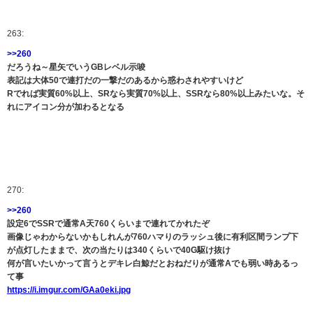
263:
>>260
だろうね～星矢でいうGBレベル示唆
表記は大体50で連打だの一撃だのあるから惑わされやすいけど
Rでれば実質60%以上、SRなら実質70%以上、SSRなら80%以上みたいな。そ
れにアイコン分が加わるとなる
270:
>>260
設定6でSSRで通常A天760くらいまで連れてかれたぞ
画像じゃわからないかもしれんが760ハマりのラッシュ後に有利区間ランプ下
が点灯したままで、次の当たりは340くらいで40G駆け抜け
何が言いたいかって言うとデキレ白鯨だとおねだりが通常Aでも弱い時あるっ
て事
https://i.imgur.com/GAa0eki.jpg