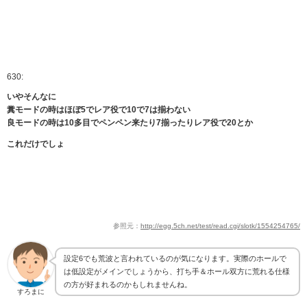
630:
いやそんなに
糞モードの時はほぼ5でレア役で10で7は揃わない
良モードの時は10多目でペンペン来たり7揃ったりレア役で20とか
これだけでしょ
参照元：
http://egg.5ch.net/test/read.cgi/slotk/1554254765/
設定6でも荒波と言われているのが気になります。実際のホールで
は低設定がメインでしょうから、打ち手＆ホール双方に荒れる仕様
の方が好まれるのかもしれませんね。
すろまに