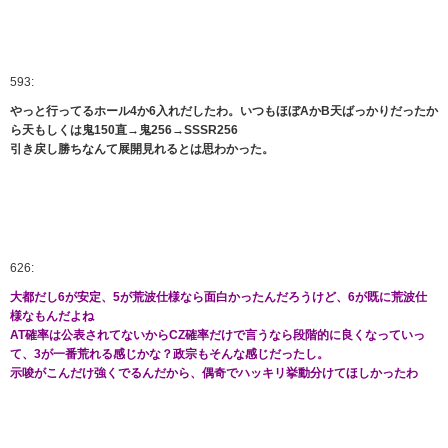
593:
やっと行ってるホール4か6入れだしたわ。いつもほぼAかB天ばっかりだったか
ら天もしくは鬼150直→鬼256→SSSR256
引き戻し勝ちなんて展開見れるとは思わかった。
626:
大都だし6が安定、5が荒波仕様なら面白かったんだろうけど、6が既に荒波仕
様なもんだよね
AT確率は公表されてないからCZ確率だけで言うなら段階的に良くなっていっ
て、3が一番荒れる感じかな？政宗もそんな感じだったし。
示唆がこんだけ強くでるんだから、偶奇でハッキリ挙動分けてほしかったわ