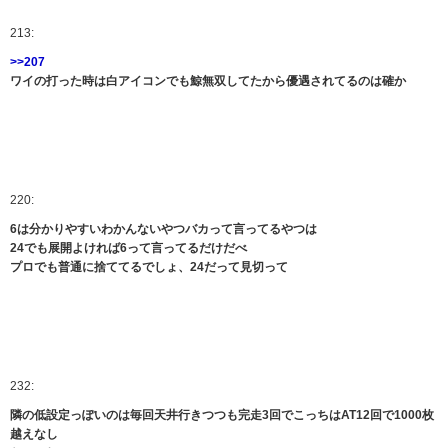
213:
>>207
ワイの打った時は白アイコンでも鯨無双してたから優遇されてるのは確か
220:
6は分かりやすいわかんないやつバカって言ってるやつは
24でも展開よければ6って言ってるだけだべ
プロでも普通に捨ててるでしょ、24だって見切って
232:
隣の低設定っぽいのは毎回天井行きつつも完走3回でこっちはAT12回で1000枚
越えなし