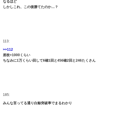
なるほど
しかしこれ、この後勝てたのか…？
113:
>>112
差枚+1000くらい
ちなみに1万くらい回して6確1回と456確2回と246たくさん
185:
みんな言ってる通り白鯨突破率でまるわかり