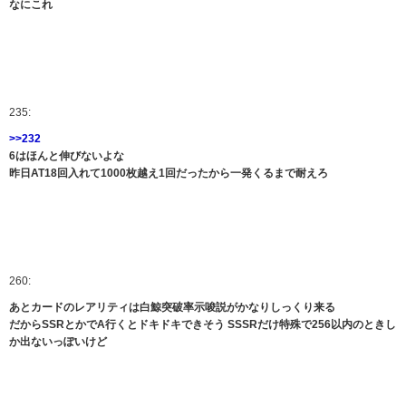
なにこれ
235:
>>232
6はほんと伸びないよな
昨日AT18回入れて1000枚越え1回だったから一発くるまで耐えろ
260:
あとカードのレアリティは白鯨突破率示唆説がかなりしっくり来る
だからSSRとかでA行くとドキドキできそう SSSRだけ特殊で256以内のときし
か出ないっぽいけど