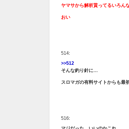
ヤマサから解析貰ってるいろん
おい
514:
>>512
そんな釣り針に…
スロマガの有料サイトからも最
516:
マジだった、いいのかこれ