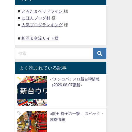
■
とろたまヘッドライン
様
■
にほんブログ村
様
■
人気ブログランキング
様
■
相互＆交流サイト様
よく読まれている記事
パチンコパチスロ新台噂情報
（2026.08.07更新）
e獣王-獅子の一撃-｜スペック・
攻略情報