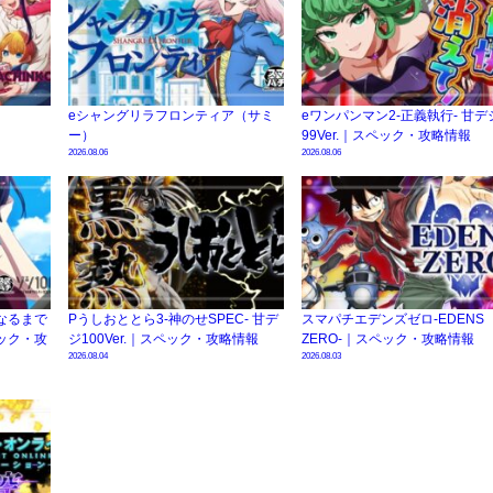
）
eシャングリラフロンティア（サミ
eワンパンマン2-正義執行- 甘デ
ー）
99Ver.｜スペック・攻略情報
2026.08.06
2026.08.06
なるまで
Pうしおととら3-神のせSPEC- 甘デ
スマパチエデンズゼロ-EDENS
ック・攻
ジ100Ver.｜スペック・攻略情報
ZERO-｜スペック・攻略情報
2026.08.04
2026.08.03