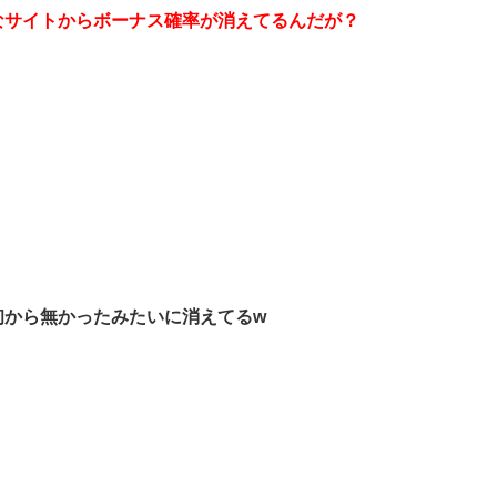
なサイトからボーナス確率が消えてるんだが？
初から無かったみたいに消えてるw