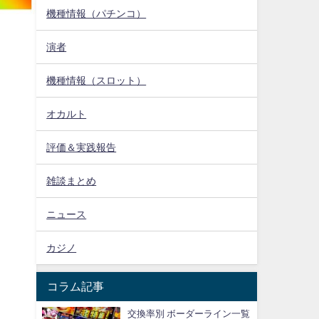
機種情報（パチンコ）
演者
機種情報（スロット）
オカルト
評価＆実践報告
雑談まとめ
ニュース
カジノ
コラム記事
交換率別 ボーダーライン一覧