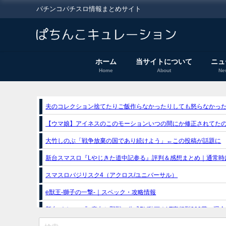
パチンコパチスロ情報まとめサイト
ホーム
当サイトについて
ニュ
Home
About
Ne
夫のコレクション捨てたりご飯作らなかったりしても怒らなかっ
【ウマ娘】アイネスのこのモーションいつの間にか修正されてた
大竹しのぶ「戦争放棄の国であり続けよう」←この投稿が話題に
新台スマスロ『Lやじきた道中記参る』評判＆感想まとめ｜通常時は
スマスロバジリスク4（アクロス/ユニバーサル）
e獣王-獅子の一撃-｜スペック・攻略情報
新台パチンコ『e魔女と野獣』公式PV動画｜LT直行型399帯、運命分