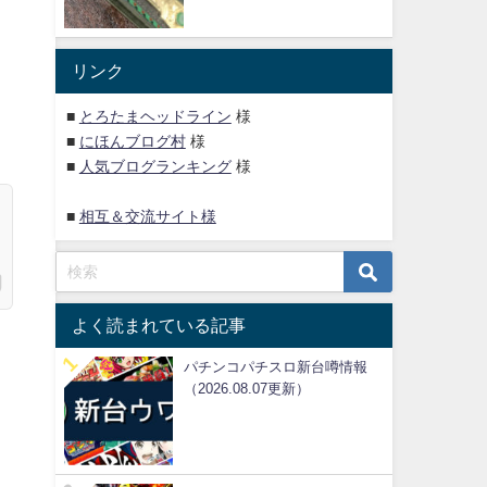
リンク
■
とろたまヘッドライン
様
■
にほんブログ村
様
■
人気ブログランキング
様
■
相互＆交流サイト様
よく読まれている記事
パチンコパチスロ新台噂情報
（2026.08.07更新）