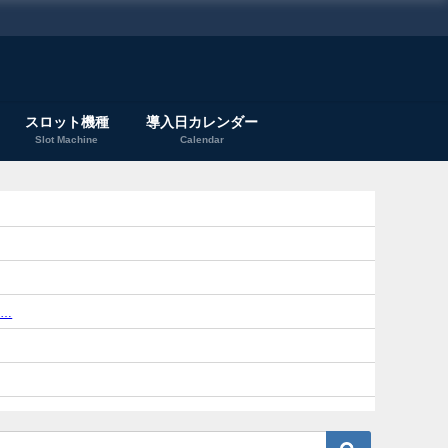
スロット機種
導入日カレンダー
Slot Machine
Calendar
c…