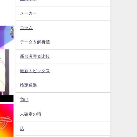
メーカー
コラム
データ＆解析値
新台考察＆比較
最新トピックス
検定通過
負け
未確定の噂
店