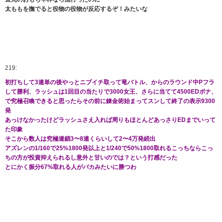
太ももを撫でると役物の役物が反応するぞ！みたいな
219:
初打ちして3連単の後やっとニブイチ取って竜バトル、からのラウンド中Pフラ
して勝利、ラッシュは1回目の当たりで3000女王、さらに当てて4500EDボナ、
で究極召喚できると思ったらその前に錬金術始まってスンして終了の表示9300
発
あっけなかったけどラッシュさえ入れば周りもほとんどあっさりEDまでいって
た印象
そこから数人は究極連鎖3〜8連くらいして2〜4万発続出
アズレンの1/160で25%1800発以上と1/240で50%1800取れるこっちならこっ
ちの方が投資抑えられるし意外と甘いのでは？という打感だった
とにかく振分67%取れる人がバカみたいに勝つわ