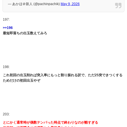
— あかほ＠新人 (@pachinpachik)
May 9, 2026
197:
>>196
最短即落ちの出玉数えてみろ
198:
これ初回の出玉削れば突入率にもっと割り振れる訳で、ただ25突できつくする
ためだけの初回出玉やぞ
203:
とにかく通常時が偶数テンパった時点で終わりなのが酷すぎる