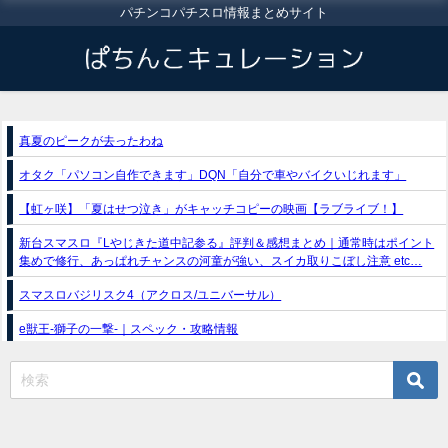
パチンコパチスロ情報まとめサイト
真夏のピークが去ったわね
オタク「パソコン自作できます」DQN「自分で車やバイクいじれます」
【虹ヶ咲】「夏はせつ泣き」がキャッチコピーの映画【ラブライブ！】
新台スマスロ『Lやじきた道中記参る』評判＆感想まとめ｜通常時はポイント
集めで修行、あっぱれチャンスの河童が強い、スイカ取りこぼし注意 etc…
スマスロバジリスク4（アクロス/ユニバーサル）
e獣王-獅子の一撃-｜スペック・攻略情報
新台パチンコ『e魔女と野獣』公式PV動画｜LT直行型399帯、運命分岐から上
乗せループ「（超）BEAST ATTACK」を狙え！
eSAOアリシゼーション夜空『ファン試打会』感想＆画像報告まとめ｜金木犀
の幸せ空間、好感触のフェアスタート、原作愛溢れる演出に感動 etc…