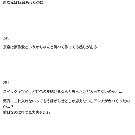
超次元は12台あったのに
245:
京楽は原作愛というかちゃんと調べて作ってる感じがある
251:
スペックキツイけど虹色の夏聴けるならと思ったけど入ってないのか……
流石にこれ入れないってもう嫌がらせとしか思えないしアンチが台つくったの
か…？
前日なのに打つ気力失せたわ