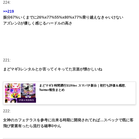
224:
>>219
振分67%いくまでに26%x77%55%x80%x77%乗り越えなきゃいけない
アズレン2が優しく感じるハードルの高さ
221:
まどマギ3レンタルとか言ってイキってた京楽が懐かしいね
まどマギ3 時間遡行319Ver. スマパチ新台｜初打ち評価＆感想、
Twitter報告まとめ
評価＆実践報告
222:
女神のカフェテラスを参考に出来る時期に開発されてれば…スペックで既に客
飛び要素有ったら流行る確率0やん