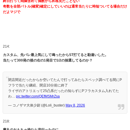
終日打って両隣含めて偶数から昇格見たことない
奇数を全部バトル(確変)確定にしていいのは通常当たりに時短ついてる場合だけ
だよマジで
214:
カスタム、先バレ最上気にして鳴ったからST打てると勘違いした。
当たって300発の後の右の1発目で1/2の抽選してるのか？
閉店間近だったからか空いてたんで打ってみたらスペック調べてる間にP
フラで当たり継続、閉店10分前に終了
ライザのアトリエって25凸系だったの知らずにPフラカスタム入れてた
わ…
pic.twitter.com/QEfMSMrZsa
— コノザマ大体少尉 (@Loli_buster)
May 8, 2026
218:
豊丸のおもちゃ枠なら流行ったのに