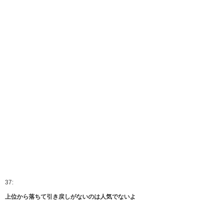
37:
上位から落ちて引き戻しがないのは人気でないよ