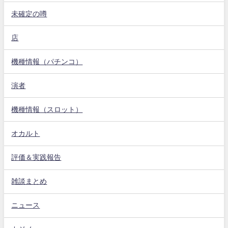
未確定の噂
店
機種情報（パチンコ）
演者
機種情報（スロット）
オカルト
評価＆実践報告
雑談まとめ
ニュース