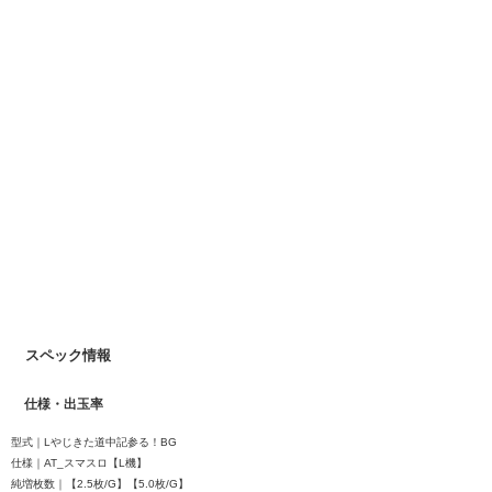
スペック情報
仕様・出玉率
型式｜Lやじきた道中記参る！BG
仕様｜AT_スマスロ【L機】
純増枚数｜【2.5枚/G】【5.0枚/G】