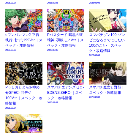
2026.08.07
2026.08.06
2026.08.06
eワンパンマン2-正義
Pバスタード-暗黒の破
スマパチゾン100-ゾン
執行- 甘デジ99Ver.｜ス
壊神- 羽根モノVer.｜ス
ビになるまでにしたい
ペック・攻略情報
ペック・攻略情報
100のこと-｜スペッ
2026.08.06
2026.08.05
ク・攻略情報
2026.08.04
Pうしおととら3-神の
スマパチエデンズゼロ-
スマパチ魔女と野獣｜
せSPEC- 甘デジ
EDENS ZERO-｜スペ
スペック・攻略情報
2026.08.03
100Ver.｜スペック・攻
ック・攻略情報
2026.08.03
略情報
2026.08.04