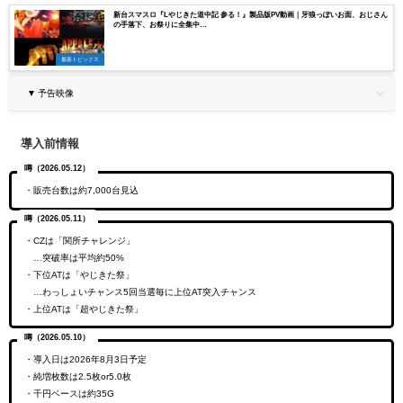
新台スマスロ『Lやじきた道中記 参る！』製品版PV動画｜牙狼っぽいお面、おじさん
の手落下、お祭りに全集中…
最新トピックス
▼ 予告映像
導入前情報
噂（2026.05.12）
・販売台数は約7,000台見込
噂（2026.05.11）
・CZは「関所チャレンジ」
…突破率は平均約50%
・下位ATは「やじきた祭」
…わっしょいチャンス5回当選毎に上位AT突入チャンス
・上位ATは「超やじきた祭」
噂（2026.05.10）
・導入日は2026年8月3日予定
・純増枚数は2.5枚or5.0枚
・千円ベースは約35G