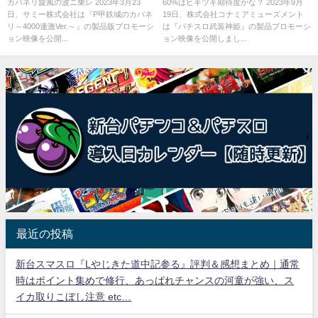
個＆継続率92％で新時代の極
がヒキツギを呼ぶ」
カバネリ旋風の波ニ乗レ 2023年3月23
60%はヒキツギ期待度かな？ 2023年9月
日、サミー株式会社は『P甲鉄城のカバネ
19日、株式会社コナミアミューズメント
（キワマリ）へ」
リ～4000連激Ver.～』の製品版プロモーシ
は『パチスロ武装神姫』の製品プロモーシ
ョン映像を公開...
ョン映像を公開しまし...
最近の投稿
新台スマスロ『Lやじきた道中記参る』評判＆感想まとめ｜通常
時はポイント集めで修行、あっぱれチャンスの河童が強い、ス
イカ取りこぼし注意 etc…