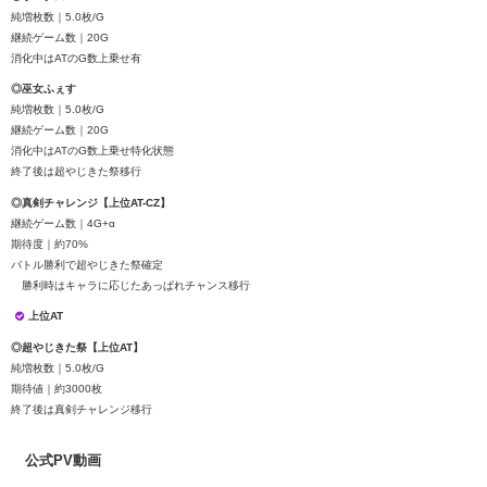
純増枚数｜5.0枚/G
継続ゲーム数｜20G
消化中はATのG数上乗せ有
◎巫女ふぇす
純増枚数｜5.0枚/G
継続ゲーム数｜20G
消化中はATのG数上乗せ特化状態
終了後は超やじきた祭移行
◎真剣チャレンジ【上位AT-CZ】
継続ゲーム数｜4G+α
期待度｜約70%
バトル勝利で超やじきた祭確定
勝利時はキャラに応じたあっぱれチャンス移行
上位AT
◎超やじきた祭【上位AT】
純増枚数｜5.0枚/G
期待値｜約3000枚
終了後は真剣チャレンジ移行
公式PV動画