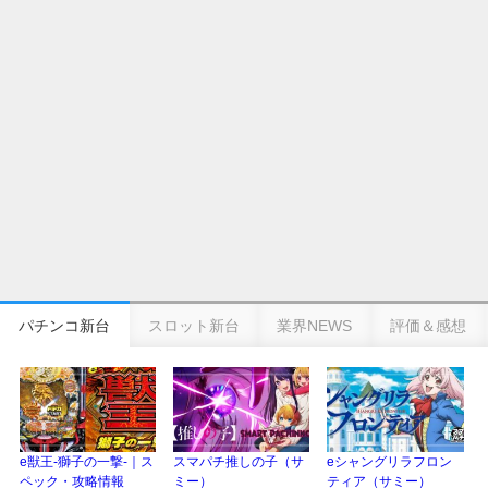
eSAOアリシゼーション夜空『ファン試打会』感想＆画像報告まとめ｜金木犀
の幸せ空間、好感触のフェアスタート、原作愛溢れる演出に感動 etc…
日遊協、ファン調査2025を発表｜使用金額中央値「1万円-3万円/1回」「遊技
歴20年以上が50％以上」等々…
【2025年】エイプリルフール話題（ネタ）まとめ｜ぱちんこパチスロ関連【4
月1日】
パチンコ新台
スロット新台
業界NEWS
評価＆感想
e獣王-獅子の一撃-｜ス
スマパチ推しの子（サ
eシャングリラフロン
ペック・攻略情報
ミー）
ティア（サミー）