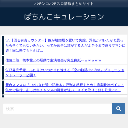
パチンコパチスロ情報まとめサイト
5/5【回る有責カウンター】嫁が離婚届を置いて失踪。浮気がバレたかと思っ
たらそうでもないみたい。ってか家事は誰がするんだよ？今まで通りママンに
週４回は来てもらえば…
佐藤二朗、橋本愛との騒動で主演映画が完全白紙へｗｗｗｗｗ
9/17発売予定、ふたりはいつかまた逢える『空の軌跡 the 2nd』プロモーショ
ントレーラー公開！
新台スマスロ『Lやじきた道中記参る』評判＆感想まとめ｜通常時はポイント
集めで修行、あっぱれチャンスの河童が強い、スイカ取りこぼし注意 etc…
スマスロバジリスク4（アクロス/ユニバーサル）
e獣王-獅子の一撃-｜スペック・攻略情報
新台パチンコ『e魔女と野獣』公式PV動画｜LT直行型399帯、運命分岐から上
乗せループ「（超）BEAST ATTACK」を狙え！