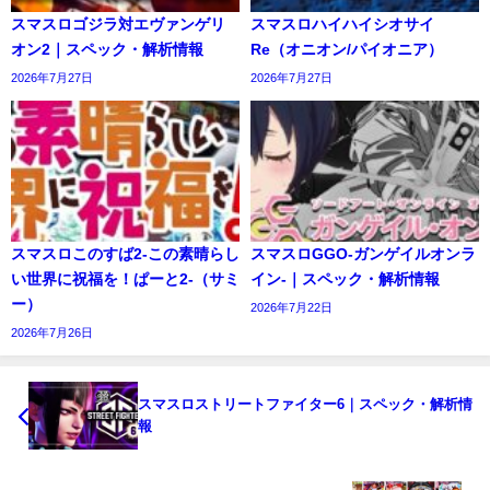
スマスロゴジラ対エヴァンゲリ
スマスロハイハイシオサイ
オン2｜スペック・解析情報
Re（オニオン/パイオニア）
2026年7月27日
2026年7月27日
スマスロこのすば2-この素晴らし
スマスロGGO-ガンゲイルオンラ
い世界に祝福を！ぱーと2-（サミ
イン-｜スペック・解析情報
ー）
2026年7月22日
2026年7月26日
スマスロストリートファイター6｜スペック・解析情
報