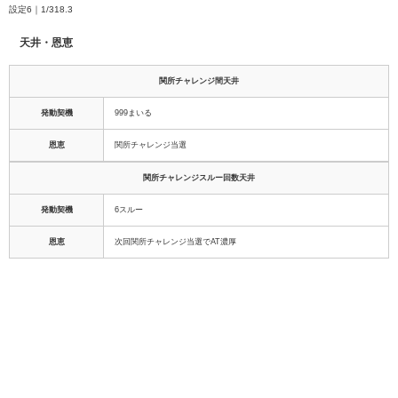
設定6｜1/318.3
天井・恩恵
関所チャレンジ間天井
発動契機
999まいる
恩恵
関所チャレンジ当選
関所チャレンジスルー回数天井
発動契機
6スルー
恩恵
次回関所チャレンジ当選でAT濃厚