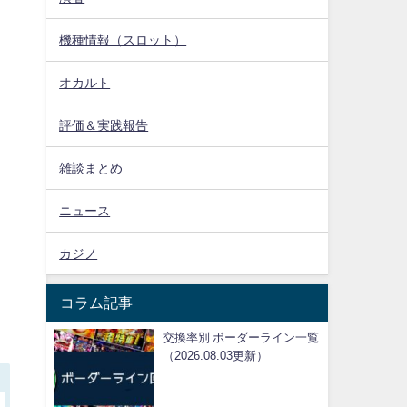
機種情報（スロット）
オカルト
評価＆実践報告
雑談まとめ
ニュース
カジノ
コラム記事
交換率別 ボーダーライン一覧
（2026.08.03更新）