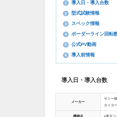
導入日・導入台数
1
型式試験情報
2
スペック情報
3
ボーダーライン回転
4
公式PV動画
5
導入前情報
6
導入日・導入台数
サミー
メーカー
タイヨ
機種名
e東京リ