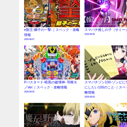
e獣王-獅子の一撃-｜スペック・攻略
スマパチ推しの子（サミー
2026.08.06
情報
2026.08.07
Pバスタード-暗黒の破壊神- 羽根モ
スマパチゾン100-ゾンビに
ノVer.｜スペック・攻略情報
にしたい100のこと-｜スペ
2026.08.05
略情報
2026.08.04