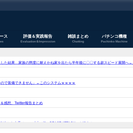
ース
評価＆実践報告
雑談まとめ
パチンコ機種
ws
Evaluation＆Impression
Chatting
Pachinko Machine
退した結果…家族の態度に耐えかね家を出たら半年後に〇〇する超スピード展開へ←
いので装備できません」←このシステムｗｗｗｗ
想、Twitter報告まとめ
岐から上乗せループ「（超）BEAST ATTACK」を狙え！