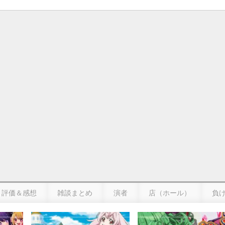
環境および経営状況を踏まえ、7月31日でP事業停止
め｜金木犀の幸せ空間、好感触のフェアスタート、原作愛溢れる演出に感動 etc…
スロ関連【4月1日】
評価＆感想
雑談まとめ
演者
店（ホール）
負