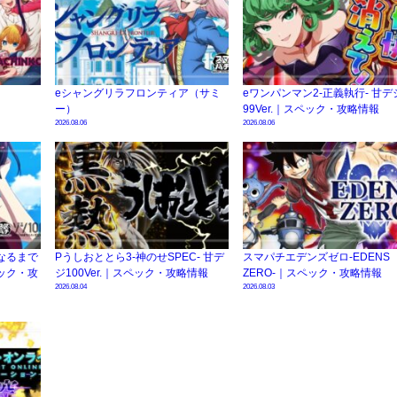
）
eシャングリラフロンティア（サミ
eワンパンマン2-正義執行- 甘デ
ー）
99Ver.｜スペック・攻略情報
2026.08.06
2026.08.06
なるまで
Pうしおととら3-神のせSPEC- 甘デ
スマパチエデンズゼロ-EDENS
ック・攻
ジ100Ver.｜スペック・攻略情報
ZERO-｜スペック・攻略情報
2026.08.04
2026.08.03