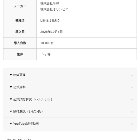
株式会社平和
メーカー
株式会社オリンピア
機種名
L主役は銭形5
導入日
2025年10月6日
導入台数
10,000台
筐体
「-」枠
▼ 筐体画像
▼ 公式資料
▼ 公式試打解説（ハルルナ氏）
▼ 試打解説（レビン氏）
▼ YouTube試打動画