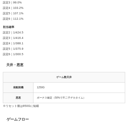
設定3｜99.0%
設定4｜103.2%
設定5｜107.1%
設定6｜112.1%
初当確率
設定2｜1/424.5
設定3｜1/416.4
設定4｜1/388.1
設定5｜1/375.9
設定6｜1/300.5
天井・恩恵
ゲーム数天井
発動契機
1250G
恩恵
ボーナス確定（50%で不二子デカタイム）
※リセット後は850Gに短縮
ゲームフロー