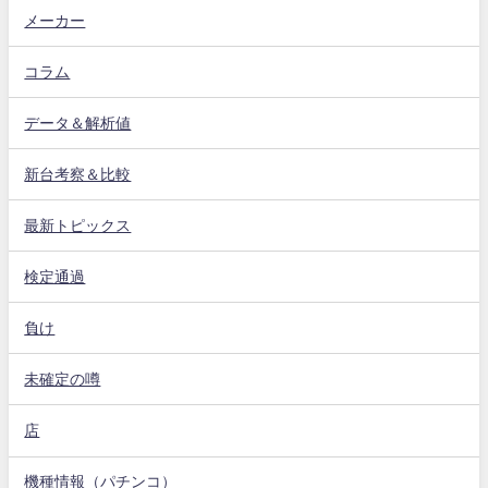
メーカー
コラム
データ＆解析値
新台考察＆比較
最新トピックス
検定通過
負け
未確定の噂
店
機種情報（パチンコ）