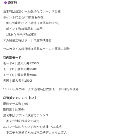
通常時
通常時は規定ゲーム数消化でボーナス当選
ポイントによるCZ抽選も存在
999pt減算でCZに期待（当選率約20%）
ポイント数は液晶右に表示
1Gあたり平均7pt減算
デカ目成立時はボーナス直撃抽選有
ゼニガタイム移行時は前兆＆ポイント高確に期待
◎内部モード
モードA｜最大天井1250G
モードB｜最大天井950G
モードC｜最大天井550G
天国｜最大天井150G
1000G以降のボーナス当選時は次回モードB移行率優遇
◎逮捕チャレンジ【CZ】
継続ゲーム数｜9G
期待度｜約50%
消化中はリプレイ成立でチャンス
キャラ対応役成立で確定
ルパン一味のうちいずれかを逮捕でCZ成功
不二子を逮捕できれば不二子デカタイム突入