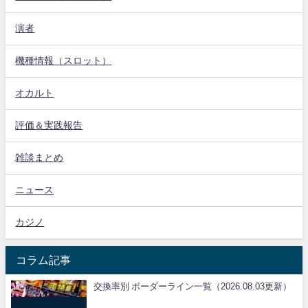
演者
機種情報（スロット）
オカルト
評価＆実践報告
雑談まとめ
ニュース
カジノ
コラム記事
交換率別 ボーダーライン一覧（2026.08.03更新）