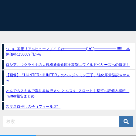
ついに国産リアルヒューマノイドｷﾀ━━━━━━(ﾟ∀ﾟ)━━━━━━ !!!!! 本
体価格は500万円から
ロシア、ウクライナの大規模通販倉庫を攻撃…ワイルドベリーズへの報復！
【画像】「HUNTER×HUNTER」のベンジャミン王子、強化系最強説ｗｗｗ
ｗ
とんでもスキルで異世界放浪メシ-とんスキ- スロット｜初打ち評価＆感想、
Twitter報告まとめ
スマスロ推しの子（フィールズ）
e獣王-獅子の一撃-｜スペック・攻略情報
新台パチンコ『e魔女と野獣』公式PV動画｜LT直行型399帯、運命分岐から上
乗せループ「（超）BEAST ATTACK」を狙え！