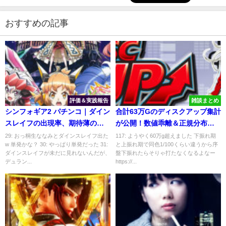
おすすめの記事
評価＆実践報告
雑談まとめ
シンフォギア2 パチンコ｜ダイン
合計63万Gのディスクアップ集計
スレイフの出現率、期待薄の白
が公開！数値乖離＆正規分布の
響
区間推定も！！
29: おっ桐生ななみとダインスレイフ出た
117: ようやく60万g超えました 下振れ期
w 単発かな？ 30: やっぱり単発だった 31:
と上振れ期で同色1/100くらい違うから序
ダインスレイフが未だに見れないんだが、
盤下振れたらそりゃ打たなくなるよなー
デュラン...
https://...