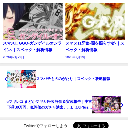
スマスロGGO-ガンゲイルオンラ
スマスロ牙狼-闇を照らす者-｜ス
イン-｜スペック・解析情報
ペック・解析情報
2026年7月22日
2026年7月19日
スマパチもののがたり｜スペック・攻略情報
eマギレコ まどかマギカ外伝 評価＆実践報告｜中古
下落30万円、低評価のガチャ演出、…LT3.0Plus機
は全滅なの？
Twitterでフォローしよう