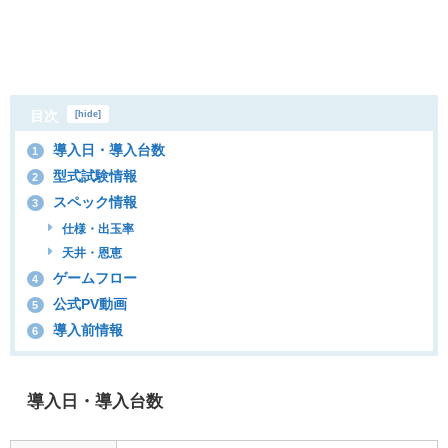
目次
[
hide
]
導入日・導入台数
1
型式試験情報
2
スペック情報
3
仕様・出玉率
天井・恩恵
ゲームフロー
4
公式PV動画
5
導入前情報
6
導入日・導入台数