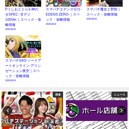
Pうしおととら3-神の
スマパチエデンズゼロ-
スマパチ魔女と野獣｜
せSPEC- 甘デジ
EDENS ZERO-｜スペ
スペック・攻略情報
2026.08.03
100Ver.｜スペック・攻
ック・攻略情報
2026.08.03
略情報
2026.08.04
スマパチSAO-ソードア
ートオンライン-アリシ
ゼーション夜空｜スペ
ック・攻略情報
2026.08.03
演者
ニュース