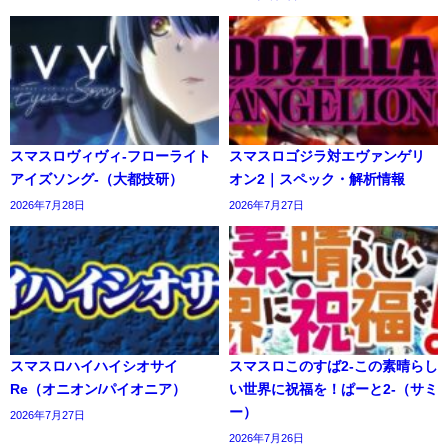
スマスロヴィヴィ‐フローライト
スマスロゴジラ対エヴァンゲリ
アイズソング‐（大都技研）
オン2｜スペック・解析情報
2026年7月28日
2026年7月27日
スマスロハイハイシオサイ
スマスロこのすば2-この素晴らし
Re（オニオン/パイオニア）
い世界に祝福を！ぱーと2-（サミ
ー）
2026年7月27日
2026年7月26日