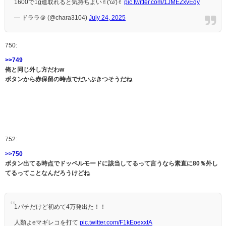
1600で1g連取れると気持ちよい✌︎('ω')✌︎
pic.twitter.com/1JMEZxvEdy
— ドララ＠ (@chara3104)
July 24, 2025
750:
>>749
俺と同じ外し方だわw
ボタンから赤保留の時点でだいぶきつそうだね
752:
>>750
ボタン出てる時点でドッペルモードに該当してるって言うなら素直に80％外し
てるってことなんだろうけどね
1パチだけど初めて4万発出た！！
人類よeマギレコを打て
pic.twitter.com/F1kEoexxtA