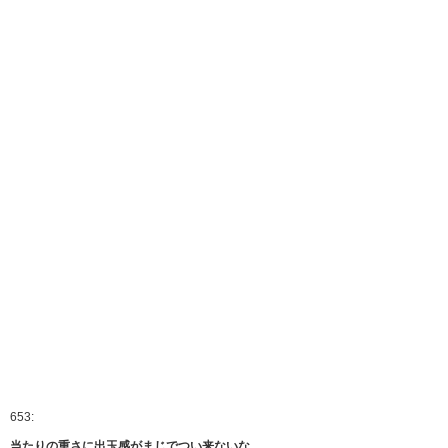
653:
当たりの重さに出玉感がまじでつい来ないな