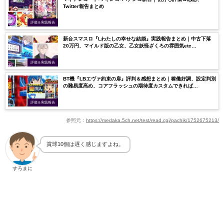
Twitter報告まとめ
評価＆実践報告
新台スマスロ『Lわたしの幸せな結婚』実践報告まとめ｜中古下落
20万円、マイルド版の乙女、乙女妖怪ざくろの雰囲気etc…
評価＆実践報告
BT機『LBエヴァ約束の扉』評判＆感想まとめ｜稼働好調、設定判別
の難易度高め、コアフラッシュの期待度カスタムできれば…
評価＆実践報告
参照元：
https://medaka.5ch.net/test/read.cgi/pachik/1752675213/
賞球10個は遅く感じますよね。
すろまに