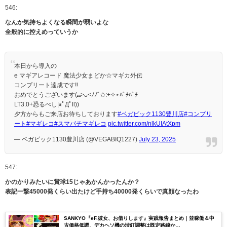
546:
なんか気持ちよくなる瞬間が弱いよな
全般的に控えめっていうか
本日から導入の
e マギアレコード 魔法少女まどか☆マギカ外伝
コンプリート達成です‼️
おめでとうございます(⑉>ᴗ<ﾉﾉﾞ✩:+✧︎⋆ﾊﾟﾁﾊﾟﾁ
LT3.0+恐るべし|ｮﾟДﾟll))
夕方からもご来店お待ちしております
#ベガビック1130豊川店
#コンプリ
ート
#マギレコ
#スマパチマギレコ
pic.twitter.com/nlkUIAtXpm
— ベガビック1130豊川店 (@VEGABIQ1227)
July 23, 2025
547:
かのかりみたいに賞球15じゃあかんかったんか？
表記一撃45000発くらい出たけど手持ち40000発くらいで真顔なったわ
SANKYO『eF.彼女、お借りします』実践報告まとめ｜並稼働＆中
古価格低調、デカヘソ機の渋釘調整は既定路線か…