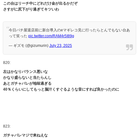
この台はリーチ中にどれだけ金が出るかだぞ
さすがに尻下がり過ぎてキツいわ
今日パチ屋退店前に新台導入のeマギレコ見に行ったらとんでもない台あ
って笑った
pic.twitter.com/RAM4r5I89g
— ギズモ (@gizumurin)
July 23, 2025
820:
左はかなりバランス悪いな
かなり盛らないと当たらんし
あとガチャバレが地味過ぎる
40％くらいにしてもっと脳汁くすぐるような音にすれば良かったのに
823:
ガチャバレマジで来ねえな