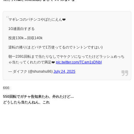
マギレコのパチンコやばたにえん❤️
1G連面白すぎる
投資130k→回収140k
逆転の捲り(まどパチで1万使ってるのでトントンですはい)
朝一2391回転まで当たりなしでヤケクソになってたけどラッシュめっち
ゃ当たってくれたので満足❤️
pic.twitter.com/TCam1sDNbI
— ダイフク (@shunahu86)
July 24, 2025
666:
550回転でガチャ告知来たわ、外れたけど…
どうしたら当たんねん、これ