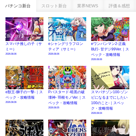
パチンコ新台
スロット新台
業界NEWS
評価＆感想
eSAOアリシゼーション夜空『ファン試打会』感想＆画像報告まとめ｜金木犀
の幸せ空間、好感触のフェアスタート、原作愛溢れる演出に感動 etc…
日遊協、ファン調査2025を発表｜使用金額中央値「1万円-3万円/1回」「遊技
歴20年以上が50％以上」等々…
【2025年】エイプリルフール話題（ネタ）まとめ｜ぱちんこパチスロ関連【4
スマパチ推しの子（サ
eシャングリラフロン
eワンパンマン2-正義
月1日】
ミー）
ティア（サミー）
執行- 甘デジ99Ver.｜ス
2026.08.06
2026.08.06
ペック・攻略情報
2026.08.06
e獣王-獅子の一撃-｜ス
Pバスタード-暗黒の破
スマパチゾン100-ゾン
ペック・攻略情報
壊神- 羽根モノVer.｜ス
ビになるまでにしたい
2026.08.06
ペック・攻略情報
100のこと-｜スペッ
2026.08.05
ク・攻略情報
2026.08.04