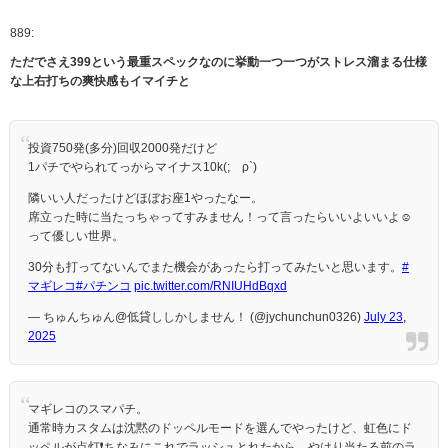
889:
ただでさえ399という最重スペックなのに挙動一つ一つがストレス溜まる仕様
な上右打ちの爽快感もイマイチと
投資750発(多分)回収2000発だけど
1パチでやられてっからマイナス10k(;´ρ`)
隣いい人だったけどほぼお座1やったなー。
席立った時に当たっちゃってすみません！って言ったらいいよいいよ☺️
って優しい世界。
30分も打ってないんでまた機会があったら打ってみたいと思います。
#
マギレコ
#パチンコ
pic.twitter.com/RNIUHdBqxd
— ちゅんちゅん@低貸ししかしません！ (@jychunchun0326)
July 23,
2025
マギレコのスマパチ。
通常時カスタムは沈黙のドッペルモードを選んでやったけど、虹色にド
ッペルが点灯❗ちなみにこれでラッシュとれたから、やはり当たる前のラ