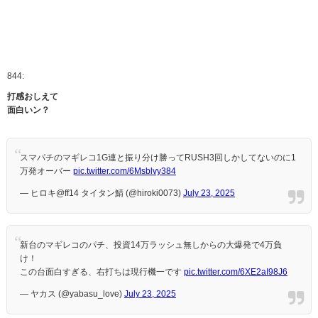
844:
打感おしえて
面白いン？
スマパチのマギレコ1G連と振り分け勝ってRUSH3回しかしてないのに1
万発オーバー
pic.twitter.com/6Msblvy384
— ヒロキ@ff14 タイタン鯖 (@hiroki0073)
July 23, 2025
新台のマギレコのパチ、投資14万ラッシュ無しからの大爆発で4万負
け！
この台面白すぎる、右打ちは現行機一です
pic.twitter.com/6XE2aI98J6
— ヤカス (@yabasu_love)
July 23, 2025