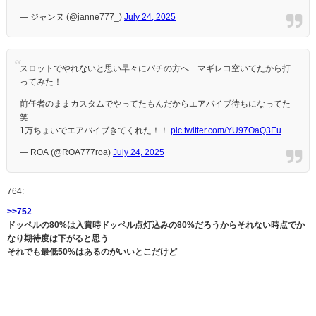
— ジャンヌ (@janne777_)
July 24, 2025
スロットでやれないと思い早々にパチの方へ…マギレコ空いてたから打
ってみた！
前任者のままカスタムでやってたもんだからエアバイブ待ちになってた
笑
1万ちょいでエアバイブきてくれた！！
pic.twitter.com/YU97OaQ3Eu
— ROA (@ROA777roa)
July 24, 2025
764:
>>752
ドッペルの80%は入賞時ドッペル点灯込みの80%だろうからそれない時点でか
なり期待度は下がると思う
それでも最低50%はあるのがいいとこだけど