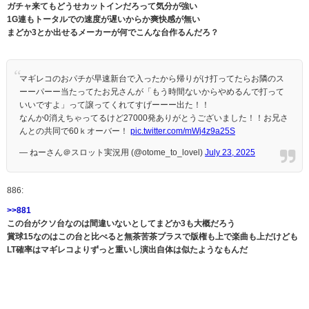
ガチャ来てもどうせカットインだろって気分が強い
1G連もトータルでの速度が遅いからか爽快感が無い
まどか3とか出せるメーカーが何でこんな台作るんだろ？
マギレコのおパチが早速新台で入ったから帰りがけ打ってたらお隣のス
ーーパーー当たってたお兄さんが「もう時間ないからやめるんで打って
いいですよ」って譲ってくれてすげーーー出た！！
なんか0消えちゃってるけど27000発ありがとうございました！！お兄さ
んとの共同で60ｋオーバー！
pic.twitter.com/mWj4z9a25S
— ねーさん＠スロット実況用 (@otome_to_lovel)
July 23, 2025
886:
>>881
この台がクソ台なのは間違いないとしてまどか3も大概だろう
賞球15なのはこの台と比べると無茶苦茶プラスで版権も上で楽曲も上だけども
LT確率はマギレコよりずっと重いし演出自体は似たようなもんだ