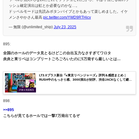
ッシュ確定演出は虹とか必要なのかな…。
ドッペルモードは先読みボタンバイブとかもあって楽しめました。イケ
メンさやかさん最高
pic.twitter.com/YWD9RTHicv
— 無限 (@unlimited_ship)
July 23, 2025
895:
全国のホールのデータ見とるけどこの台出玉力なさすぎてワロタ
炎炎と東リベはコンプリートごろごろいたのに5万発すら厳しいとは…
LT3.0プラス新台『e東京リベンジャーズ』評判＆感想まとめ｜
RUSH中のもっさり感、3000演出が好評、渋谷JACKなくして継続
率ほしかった etc…
評価＆実践報告
898:
>>895
こちらが見てるホールでは一撃7万発出てるぞ