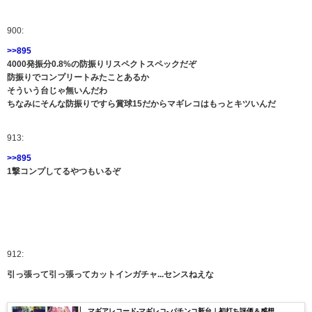
900:
>>895
4000発振分0.8%の防振りリスペクトスペックだぞ
防振りでコンプリートみたことあるか
そういう台じゃ無いんだわ
ちなみにそんな防振りですら賞球15だからマギレコはもっとキツいんだ
913:
>>895
1撃コンプしてるやつもいるぞ
912:
引っ張って引っ張ってカットインガチャ...センスねえな
マギアレコード-マギレコ- パチンコ新台｜初打ち評価＆感想、