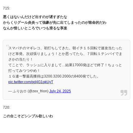
715:
悪くはないんだけど出すのが遅すぎたな
からくりグール炎炎って強豪が先に出てしまったのが致命的だわ
なんか惜しいところでいつも滑るな享楽
スマパチのマギレコ、初打ちしてきた。朝イチ１５回転で速攻当たった
けど単発。次頑張りましょう！とか思ってたら、７回転１テンパイでま
さかの当たり！
てことで、ラッシュに入りまして…結果17000発ほどで終了！ちょっと
打ってみつつやめ！
１Ｇ連一撃最高獲得は3200.3200.2000の8400発でした。
pic.twitter.com/qd4G1qkUyT
— ふりお☃️ (@zex_frion)
July 24, 2025
720:
この台こそどシンプル欲しいわ