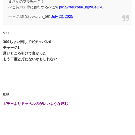
まさかのプラ転ぺこ！
ぺこ純パチ専に移行するぺこw
pic.twitter.com/1irgwGeDk6
— ぺこ純 (@pekojun_56)
July 23, 2025
531:
300ちょい回してガチャバレ0
チャージ1
薄いところ引けて良かった
もう二度と打たないかもしれない
535:
ガチャよりドッペルのがいいような感じ