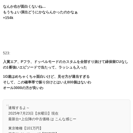
なんか右が面白くないね…
もうちょい演出どうにかならんかったのかなぁ
+154k
523:
入賞エア、Pフラ、ドッペルモードのカスタムを全部すり抜けて緑保留CUなし
の1番強いエピソードで当たって、ラッシュも入った
1G連はめちゃくちゃ面白いけど、見せ方が適当すぎる
そして、この確率帯で振り分けとはいえ800個はないわ
オール3000の方が良いわ
速報するよ～
2025年7月23日【水曜日】現在
最新台+上位陣の中古価格 は こんな感じー
東京喰種【101万円】