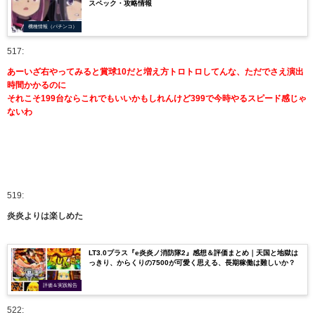
スペック・攻略情報
機種情報（パチンコ）
517:
あーいざ右やってみると賞球10だと増え方トロトロしてんな、ただでさえ演出
時間かかるのに
それこそ199台ならこれでもいいかもしれんけど399で今時やるスピード感じゃ
ないわ
519:
炎炎よりは楽しめた
LT3.0プラス『e炎炎ノ消防隊2』感想＆評価まとめ｜天国と地獄は
っきり、からくりの7500が可愛く思える、長期稼働は難しいか？
評価＆実践報告
522: