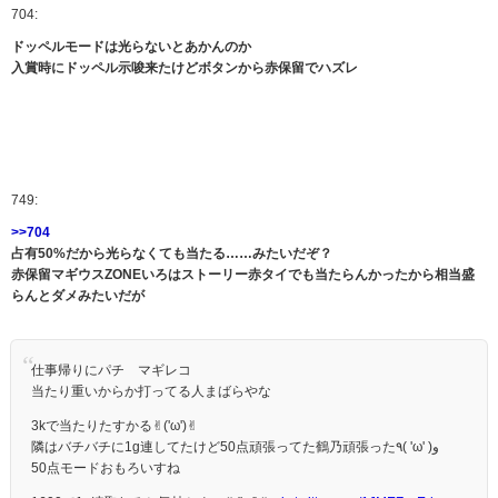
704:
ドッペルモードは光らないとあかんのか
入賞時にドッペル示唆来たけどボタンから赤保留でハズレ
749:
>>704
占有50%だから光らなくても当たる……みたいだぞ？
赤保留マギウスZONEいろはストーリー赤タイでも当たらんかったから相当盛
らんとダメみたいだが
仕事帰りにパチ マギレコ
当たり重いからか打ってる人まばらやな
3kで当たりたすかる✌︎('ω')✌︎
隣はバチバチに1g連してたけど50点頑張ってた鶴乃頑張った٩( 'ω' )و
50点モードおもろいすね