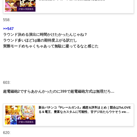
評価＆実践報告
558:
>>547
ラウンド決める演出に時間かけたかったんじゃね？
ラウンド多いほど1g連の期待度上がる訳だし
実際モードめちゃくちゃあって無駄に凝ってるなと感じた
603:
超電磁砲2ですらあかんかったのに399で超電磁砲方式は無理だろ…
新台パチンコ『Pレールガン2』感想＆評判まとめ｜競合はToLOVE
る＆電王、豊富なカスタムに可能性、甘デジ出たらウケそう etc…
評価＆実践報告
620: