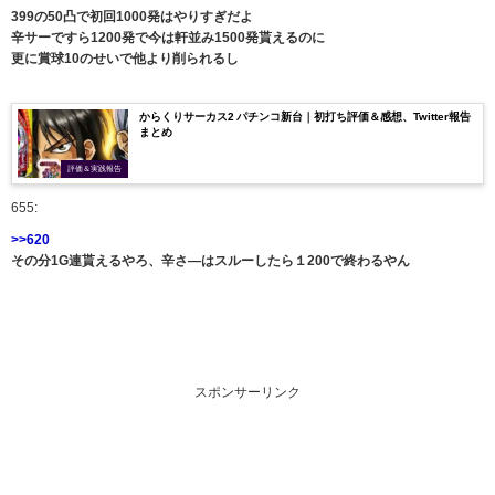
399の50凸で初回1000発はやりすぎだよ
辛サーですら1200発で今は軒並み1500発貰えるのに
更に賞球10のせいで他より削られるし
からくりサーカス2 パチンコ新台｜初打ち評価＆感想、Twitter報告
まとめ
評価＆実践報告
655:
>>620
その分1G連貰えるやろ、辛さ―はスルーしたら１200で終わるやん
スポンサーリンク