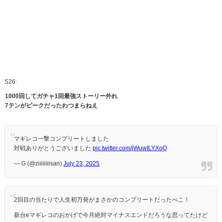
526:
1000回してガチャ1回最強ストーリー外れ
7テンがピークだったわつまらねえ
マギレコ一撃コンプリートしました
対戦ありがとうございました
pic.twitter.com/jWuwILYXoQ
— G (@ziiiiiiiisan)
July 23, 2025
2回目の当たりで人生初万発がまさかのコンプリートだったぺこ！
新台eマギレコのおかげで今月絶対マイナスエンドだろうな思ってたけど