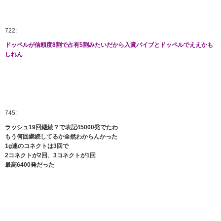
722:
ドッペルが信頼度8割で占有5割みたいだから入賞バイブとドッペルでええかも
しれん
745:
ラッシュ19回継続？で表記45000発でたわ
もう何回継続してるか全然わからんかった
1g連のコネクトは3回で
2コネクトが2回、3コネクトが1回
最高6400発だった