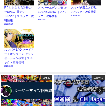
Pうしおととら3-神の
スマパチエデンズゼロ-
スマパチ魔女と野獣｜
せSPEC- 甘デジ
EDENS ZERO-｜スペ
スペック・攻略情報
2026.08.03
100Ver.｜スペック・攻
ック・攻略情報
2026.08.03
略情報
2026.08.04
スマパチSAO-ソードア
ートオンライン-アリシ
ゼーション夜空｜スペ
ック・攻略情報
2026.08.03
ニュース
演者