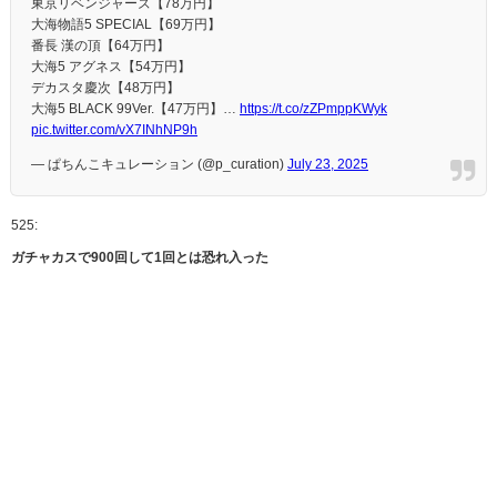
東京リベンジャーズ【78万円】
大海物語5 SPECIAL【69万円】
番長 漢の頂【64万円】
大海5 アグネス【54万円】
デカスタ慶次【48万円】
大海5 BLACK 99Ver.【47万円】…
https://t.co/zZPmppKWyk
pic.twitter.com/vX7INhNP9h
— ぱちんこキュレーション (@p_curation)
July 23, 2025
525:
ガチャカスで900回して1回とは恐れ入った