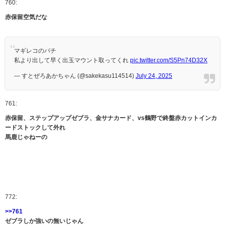
760:
赤保留空気だな
マギレコのパチ
私より出して早く出玉マウント取ってくれ
pic.twitter.com/S5Pn74D32X
— すとぜろあかちゃん (@sakekasu114514)
July 24, 2025
761:
赤保留、ステップアップゼブラ、金サナカード、vs鶴野で終盤赤カットインカ
ードストックして外れ
馬鹿じゃねーの
772:
>>761
ゼブラしか強いの無いじゃん