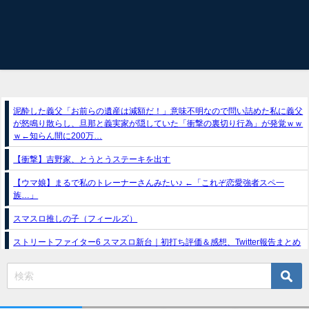
泥酔した義父「お前らの遺産は減額だ！」意味不明なので問い詰めた私に義父
が怒鳴り散らし、旦那と義実家が隠していた「衝撃の裏切り行為」が発覚ｗｗ
ｗ←知らん間に200万…
【衝撃】吉野家、とうとうステーキを出す
【ウマ娘】まるで私のトレーナーさんみたい♪ ←「これぞ恋愛強者スペ一
族…」
スマスロ推しの子（フィールズ）
ストリートファイター6 スマスロ新台｜初打ち評価＆感想、Twitter報告まとめ
e獣王-獅子の一撃-｜スペック・攻略情報
新台パチンコ『e魔女と野獣』公式PV動画｜LT直行型399帯、運命分岐から上
乗せループ「（超）BEAST ATTACK」を狙え！