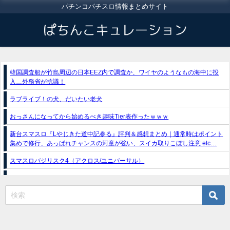
パチンコパチスロ情報まとめサイト
韓国調査船が竹島周辺の日本EEZ内で調査か、ワイヤのようなもの海中に投
入…外務省が抗議！
ラブライブ！の犬、だいたい老犬
おっさんになってから始めるべき趣味Tier表作ったｗｗｗ
新台スマスロ『Lやじきた道中記参る』評判＆感想まとめ｜通常時はポイント
集めで修行、あっぱれチャンスの河童が強い、スイカ取りこぼし注意 etc…
スマスロバジリスク4（アクロス/ユニバーサル）
e獣王-獅子の一撃-｜スペック・攻略情報
新台パチンコ『e魔女と野獣』公式PV動画｜LT直行型399帯、運命分岐から上
乗せループ「（超）BEAST ATTACK」を狙え！
eSAOアリシゼーション夜空『ファン試打会』感想＆画像報告まとめ｜金木犀