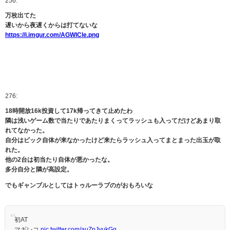
256:
万枚出てた
遅いから夜遅くからは打てないな
https://i.imgur.com/AGWlCle.png
276:
18時開放16k投資して17k帰ってきて止めたわ
隣は浅いゲーム数で当たりであたりまくってラッシュも入ってだけどあまり取
れてなかった。
自分はビック自体が来なかったけど来たらラッシュ入ってまとまった出玉が取
れた。
他の2台は初当たり自体が悪かったな。
多分自分と隣が高設定。
でもギャンブルとしてはトゥルーラブのがおもろいな
初AT
マギレコ
pic.twitter.com/auZpJyukGg