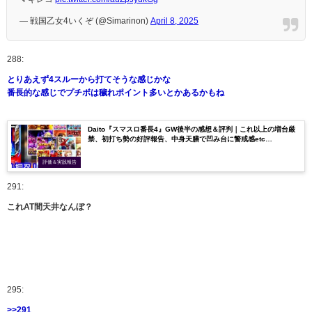
— 戦国乙女4いくぞ (@Simarinon)
April 8, 2025
288:
とりあえず4スルーから打てそうな感じかな
番長的な感じでプチボは穢れポイント多いとかあるかもね
Daito『スマスロ番長4』GW後半の感想＆評判｜これ以上の増台厳
禁、初打ち勢の好評報告、中身天膳で凹み台に警戒感etc…
評価＆実践報告
291:
これAT間天井なんぼ？
295:
>>291