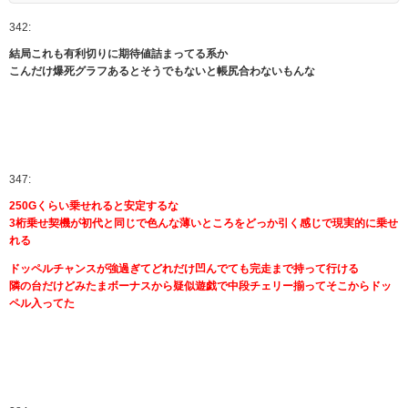
342:
結局これも有利切りに期待値詰まってる系か
こんだけ爆死グラフあるとそうでもないと帳尻合わないもんな
347:
250Gくらい乗せれると安定するな
3桁乗せ契機が初代と同じで色んな薄いところをどっか引く感じで現実的に乗せ
れる
ドッペルチャンスが強過ぎてどれだけ凹んでても完走まで持って行ける
隣の台だけどみたまボーナスから疑似遊戯で中段チェリー揃ってそこからドッ
ペル入ってた