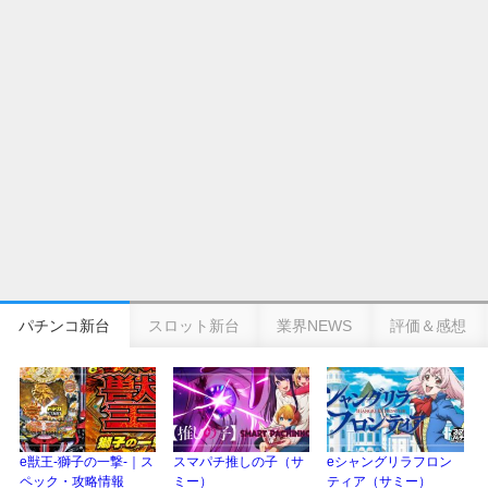
の幸せ空間、好感触のフェアスタート、原作愛溢れる演出に感動 etc…
日遊協、ファン調査2025を発表｜使用金額中央値「1万円-3万円/1回」「遊技
歴20年以上が50％以上」等々…
【2025年】エイプリルフール話題（ネタ）まとめ｜ぱちんこパチスロ関連【4
月1日】
パチンコ新台
スロット新台
業界NEWS
評価＆感想
e獣王-獅子の一撃-｜ス
スマパチ推しの子（サ
eシャングリラフロン
ペック・攻略情報
ミー）
ティア（サミー）