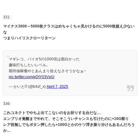
331:
マイナス3000～5000枚クラスはめちゃくちゃ見かけるのに5000枚超え少ない
な
つまりハイリスクローリターン
マギレコ、バイオ5の1000倍は面白かった
趣味打ちしたいレベル。
期待値稼働やとあんまり拾えなさそうかなぁ~
pic.twitter.com/eDIY03VxiU
— かいと🃏 (@b4zf_x)
April 7, 2025
336:
これコネクトでやちよ出てこないのをお祈りする台だな…
エンブリオ覚醒までやれて、そこそこういチャンスも引けたのに+10G祭り
レア役無しでもボタン押したら+100Gとかのケツ浮き振り分けもあるんだろう
か…