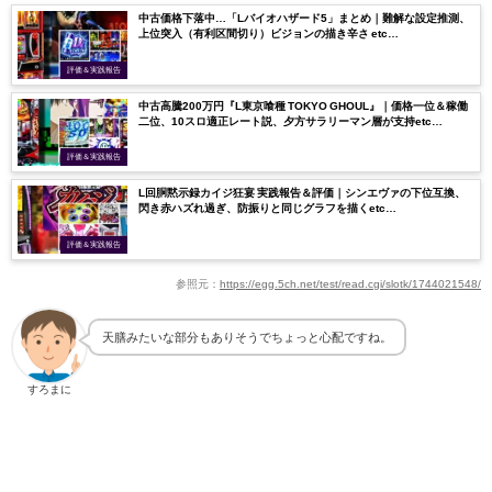
中古価格下落中…「Lバイオハザード5」まとめ｜難解な設定推測、
上位突入（有利区間切り）ビジョンの描き辛さ etc…
評価＆実践報告
中古高騰200万円『L東京喰種 TOKYO GHOUL』｜価格一位＆稼働
二位、10スロ適正レート説、夕方サラリーマン層が支持etc…
評価＆実践報告
L回胴黙示録カイジ狂宴 実践報告＆評価｜シンエヴァの下位互換、
閃き赤ハズれ過ぎ、防振りと同じグラフを描くetc…
評価＆実践報告
参照元：
https://egg.5ch.net/test/read.cgi/slotk/1744021548/
天膳みたいな部分もありそうでちょっと心配ですね。
すろまに