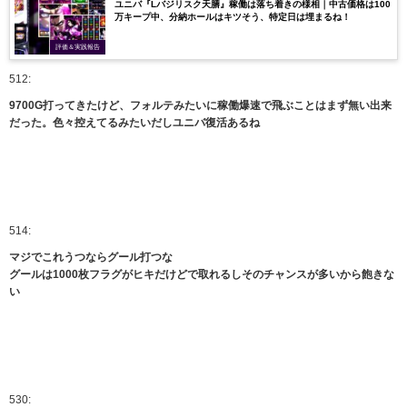
ユニバ『Lバジリスク天膳』稼働は落ち着きの様相｜中古価格は100
万キープ中、分納ホールはキツそう、特定日は埋まるね！
評価＆実践報告
512:
9700G打ってきたけど、フォルテみたいに稼働爆速で飛ぶことはまず無い出来
だった。色々控えてるみたいだしユニバ復活あるね
514:
マジでこれうつならグール打つな
グールは1000枚フラグがヒキだけどで取れるしそのチャンスが多いから飽きな
い
530: