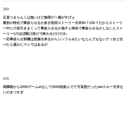
389:
正直つまらんくは無いけど無理ゲー感がすげぇ
最初の特化で事故らせるか多分初回ストーリー天井80？100？だからストーリ
ー中に小役引きまくって事故らせるか強チェ神浜で事故らせるかしないとスト
ーリー1のほぼ駆け抜けで終わるだけだわ
一応事故らせ契機は想像出来るからシンフォみたいなとんでもないクソ台と比
べたら遥かにマシではあるが
428:
両隣朝から2000ゲームatなしで3000枚飲んでて可哀想だったwwスルー天井な
いのきつすぎ