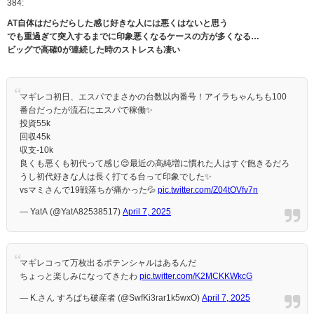
384:
AT自体はだらだらした感じ好きな人には悪くはないと思う
でも重過ぎて突入するまでに印象悪くなるケースの方が多くなる…
ビッグで高確0が連続した時のストレスも凄い
マギレコ初日、エスパでまさかの台数以内番号！アイラちゃんちも100
番台だったが流石にエスパで稼働✨
投資55k
回収45k
収支-10k
良くも悪くも初代って感じ😌最近の高純増に慣れた人はすぐ飽きるだろ
うし初代好きな人は長く打てる台って印象でした✨
vsマミさんで19戦落ちが痛かった💦
pic.twitter.com/Z04tOVfv7n
— YatA (@YatA82538517)
April 7, 2025
マギレコって万枚出るポテンシャルはあるんだ
ちょっと楽しみになってきたわ
pic.twitter.com/K2MCKKWkcG
— K.さん すろぱち破産者 (@SwfKi3rar1k5wxO)
April 7, 2025