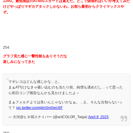
120G。最低保証のAT40Gスタートは震えた。どこで頑張ればいいか考えてみた
けどやっぱりマギカアタックしかないわ。お前ら最初からクライマックスや
ぞ。
254:
グラフ見た感じ一撃性能もありそうだな
楽しみになってきた
マギレコはどんな感じかな…と。
まぁAT引けなきゃ吸い込むのも当たり前。純増も遅めだし…って思った
ら初日コンプ報告なんかも見かけましたよ～
まぁフォルテよりは良いんじゃないかなぁ。…え、そんな台知らないっ
て？
pic.twitter.com/jdmSm0wU6F
— 大河@ヒキ弱スナイパー (@actCOLOR_Taiga)
April 8, 2025