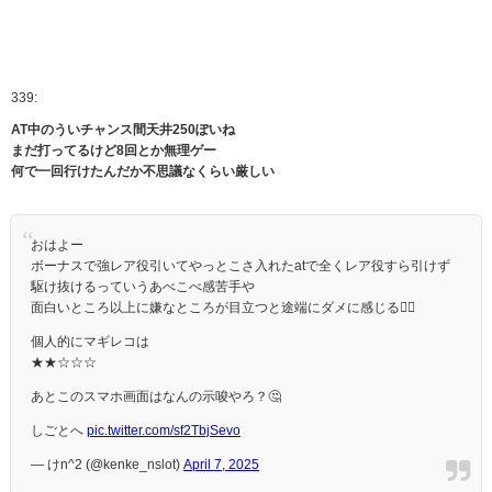
339:
AT中のういチャンス間天井250ぽいね
まだ打ってるけど8回とか無理ゲー
何で一回行けたんだか不思議なくらい厳しい
おはよー
ボーナスで強レア役引いてやっとこさ入れたatで全くレア役すら引けず
駆け抜けるっていうあべこべ感苦手や
面白いところ以上に嫌なところが目立つと途端にダメに感じる🙅‍♂️
個人的にマギレコは
★★☆☆☆
あとこのスマホ画面はなんの示唆やろ？🤔
しごとへ
pic.twitter.com/sf2TbjSevo
— けn^2 (@kenke_nslot)
April 7, 2025