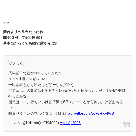
316:
糞台よりの凡台だったわ
9000G回して500枚負け
基本当たってても暇で通常時は無
ジアス立川
周年前日で並び200くらいかな？
久々の1桁でマギレコへ
一応水着とかも出たけどどーなんだろう。
弱チェは、の数値は4 マギチャレもめっちゃ良かった。多分3か4の中間
打ったかなー
感想はコイン持ちいいけど平気で6.7スルーするから怖い。けどおもろ
い。
防振りくらいの立ち位置に行ければ
pic.twitter.com/5JFsHKVIWS
— マム (@LkNemQcICI94090)
April 8, 2025