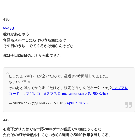
436:
>>433
穢れがあるやろ
何回もスルーしたらそのうち当たるぞ
その日のうちにでてくるかは知らんけどな
俺は今日2回目のボナから出てきた
たまたまマギレコが空いたので、昼過ぎ2時間弱打ちました。
ちょいプラ☺
そのあと凹んでから出てたけど、設定どうなんだろーʕ⁠´⁠•⁠ ⁠ᴥ⁠•̥⁠`⁠ʔ
#マギアレ
コード
#マギレコ
#スマスロ
pic.twitter.com/OVP0XXZfu7
— yukka777 (@yukka777151185)
April 7, 2025
442:
右肩下がりの台でも一応2000ゲーム程度でAT当たってるな
ただそのATが全然やれてないから8時間で-5000枚叩き出してる。