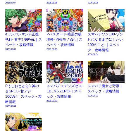
2026.08.07
2026.08.06
2026.08.06
eワンパンマン2-正義
Pバスタード-暗黒の破
スマパチゾン100-ゾン
執行- 甘デジ99Ver.｜ス
壊神- 羽根モノVer.｜ス
ビになるまでにしたい
ペック・攻略情報
ペック・攻略情報
100のこと-｜スペッ
2026.08.06
2026.08.05
ク・攻略情報
2026.08.04
Pうしおととら3-神の
スマパチエデンズゼロ-
スマパチ魔女と野獣｜
せSPEC- 甘デジ
EDENS ZERO-｜スペ
スペック・攻略情報
2026.08.03
100Ver.｜スペック・攻
ック・攻略情報
2026.08.03
略情報
2026.08.04