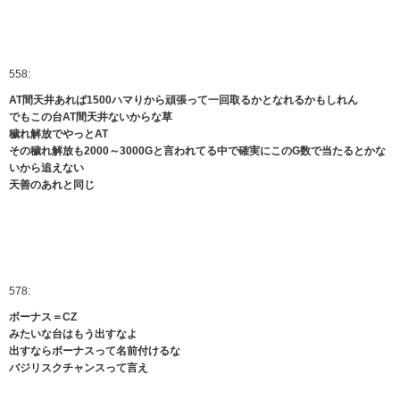
558:
AT間天井あれば1500ハマりから頑張って一回取るかとなれるかもしれん
でもこの台AT間天井ないからな草
穢れ解放でやっとAT
その穢れ解放も2000～3000Gと言われてる中で確実にこのG数で当たるとかな
いから追えない
天善のあれと同じ
578:
ボーナス＝CZ
みたいな台はもう出すなよ
出すならボーナスって名前付けるな
バジリスクチャンスって言え