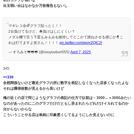
初日コンプか強いな
出玉弱い台はなかなか万枚報告もないし
マギレコ全🌈グラフ貼っとく！！
2台負けてるけど、🐙負けはしにくくい？
メダル機で言う下皿もみもみを維持してどこかて跳ねさせる感じか🧙こ
れは打てますよ皆さん！！！！
pic.twitter.com/qenrZQIC2t
— すろみそ🐸🐸🐸 (@osuyoubun555)
April 7, 2025
345:
>>330
全然関係ないけど最近グラフの所に数字を表記しなくなった店多くなったよな
それは獲得枚数が見えるから良いけど
俺の近くの店で同じようなグラフの表記の仕方で以前は－3000→＋3000みたい
なのがあったのにこのグラフだけだともし呑まれたらどれだけイカれてるのか
分からないからな
こういうことやる店は単純に印象悪くしてるようにしか見えないのに