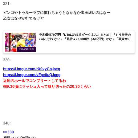
321:
ビンゴやトゥルーラブに慣れちゃうとなかなか出玉遅いのはなー
乙女はなぜか打てるけど
中古価格70万円『L ToLOVEるダークネス』まとめ｜「もう炎炎カ
バネリ打てない」「累計▲25,000枚（-50万円）かな」「軍資金6万
円では不足」etc…
評価＆実践報告
330:
https://i.imgur.com/rX0vyCo.jpeg
https://i.imgur.com/vFpe0uQ.jpeg
近所のホールでコンプリートしてるわ
朝9:30頃にラッシュ入って取り切ったの20:30くらい
340:
>>330