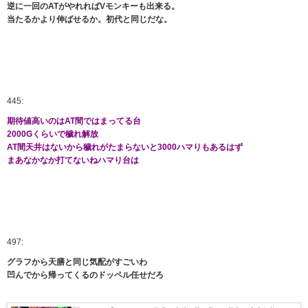
逆に一回のATがやれればVモンキーも出来る。
当たるかより伸ばせるか。初代と同じだな。
445:
期待値高いのはAT間ではまってる台
2000Gくらいで穢れ解放
AT間天井はないから穢れがたまらないと3000ハマりもあるはず
まあなかなか打てないねハマり台は
497:
グラフから天膳と同じ気配がすごいわ
凹んでから帰ってくるのドッペル任せだろ