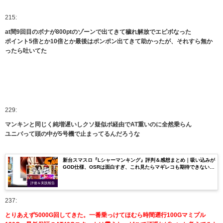
215:
at間9回目のボナが800ptのゾーンで出てきて穢れ解放でエピボなった
ポイント5倍とか10倍とか最後はポンポン出てきて助かったが、それすら無か
ったら吐いてた
229:
マンキンと同じく純増遅いしクソ疑似ボ経由でAT重いのに全然乗らん
ユニバって頭の中が5号機で止まってるんだろうな
新台スマスロ『Lシャーマンキング』評判＆感想まとめ｜吸い込みが
GOD仕様、OSRは面白すぎ、これ見たらマギレコも期待できない
な…
評価＆実践報告
237:
とりあえず5000G回してきた。一番乗っけてほむら時間遡行100Gマミプル