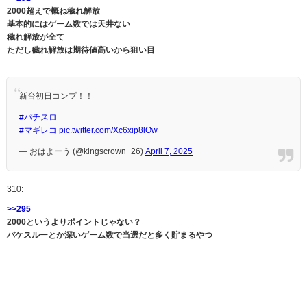
2000超えで概ね穢れ解放
基本的にはゲーム数では天井ない
穢れ解放が全て
ただし穢れ解放は期待値高いから狙い目
新台初日コンプ！！
#パチスロ
#マギレコ
pic.twitter.com/Xc6xip8lOw
— おはよーう (@kingscrown_26)
April 7, 2025
310:
>>295
2000というよりポイントじゃない？
バケスルーとか深いゲーム数で当選だと多く貯まるやつ