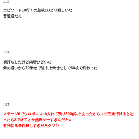
112:
エピソード10行くの差枚EDより難しいな
普通逆だろ
125:
初打ちしたけど純増ひどいな
斜め揃いから70乗せで途中上乗せなしで60枚で終わった
147:
ステージ6でウロボロスsb入れて残り500g以上あったからエピ完走行けると思
ったら8で終了とか無理ゲーすぎんだろw
有利切る条件難しすぎだろクソ台