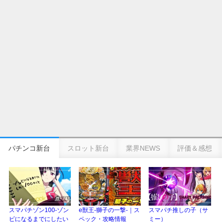
新台パチンコ『e魔女と野獣』公式PV動画｜LT直行型399帯、運命分岐から上
乗せループ「（超）BEAST ATTACK」を狙え！
eSAOアリシゼーション夜空『ファン試打会』感想＆画像報告まとめ｜金木犀
の幸せ空間、好感触のフェアスタート、原作愛溢れる演出に感動 etc…
日遊協、ファン調査2025を発表｜使用金額中央値「1万円-3万円/1回」「遊技
歴20年以上が50％以上」等々…
【2025年】エイプリルフール話題（ネタ）まとめ｜ぱちんこパチスロ関連【4
月1日】
パチンコ新台
スロット新台
業界NEWS
評価＆感想
スマパチゾン100-ゾン
e獣王-獅子の一撃-｜ス
スマパチ推しの子（サ
ビになるまでにしたい
ペック・攻略情報
ミー）