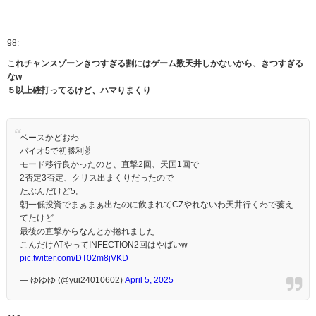
98:
これチャンスゾーンきつすぎる割にはゲーム数天井しかないから、きつすぎる
なw
５以上確打ってるけど、ハマりまくり
ベースかどおわ
バイオ5で初勝利✌️
モード移行良かったのと、直撃2回、天国1回で
2否定3否定、クリス出まくりだったので
たぶんだけど5。
朝一低投資でまぁまぁ出たのに飲まれてCZやれないわ天井行くわで萎え
てたけど
最後の直撃からなんとか捲れました
こんだけATやってINFECTION2回はやばいw
pic.twitter.com/DT02m8jVKD
— ゆゆゆ (@yui24010602)
April 5, 2025