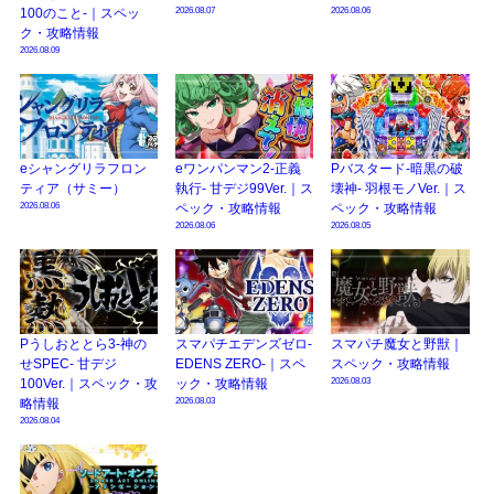
2026.08.07
2026.08.06
100のこと-｜スペッ
ク・攻略情報
2026.08.09
eシャングリラフロン
eワンパンマン2-正義
Pバスタード-暗黒の破
ティア（サミー）
執行- 甘デジ99Ver.｜ス
壊神- 羽根モノVer.｜ス
2026.08.06
ペック・攻略情報
ペック・攻略情報
2026.08.06
2026.08.05
Pうしおととら3-神の
スマパチエデンズゼロ-
スマパチ魔女と野獣｜
せSPEC- 甘デジ
EDENS ZERO-｜スペ
スペック・攻略情報
2026.08.03
100Ver.｜スペック・攻
ック・攻略情報
2026.08.03
略情報
2026.08.04