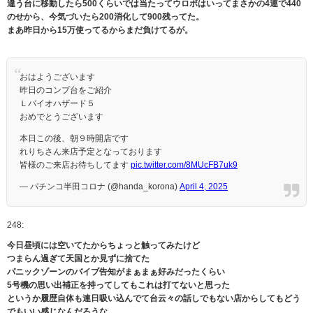
違う台に移動したら500くらいでは当たってウロボはいってまさかの4連で440
のせから、今気づいたら200消化して900残ってた。
まあ昨日から15万使ってるからまだ負けてるが。
おはようございます
昨日のコンプ台をご紹介
Ｌバイオハザード５
おめでとうございます
本日この後、朝９時開店です
れりちさん来店予定となっております
皆様のご来店お待ちしてます
pic.twitter.com/8MUcFB7uk9
— パチンコ半田コロナ (@handa_korona)
April 4, 2025
248:
今日昼頃には空いてたからちょっと触ってみたけど
つまらん過ぎて天国とか見ずに捨てた
パニックゾーンのバイブ告知がまぁまぁ好みだったくらい
5号機の思い出補正を持ってしてもこれは打てないと思った
というか履歴自体も連日吸い込んでて台云々の話しでもない店からしてもどう
でもいい感じなんだろうな