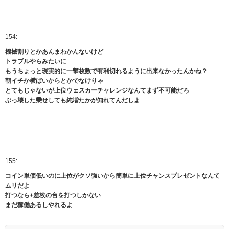
154:
機械割りとかあんまわかんないけど
トラブルやらみたいに
もうちょっと現実的に一撃枚数で有利切れるように出来なかったんかね？
朝イチか横ばいからとかでなけりゃ
とてもじゃないが上位ウェスカーチャレンジなんてまず不可能だろ
ぶっ壊した乗せしても純増たかが知れてんだしよ
155:
コイン単価低いのに上位がクソ強いから簡単に上位チャンスプレゼントなんて
ムリだよ
打つなら+差枚の台を打つしかない
まだ稼働あるしやれるよ