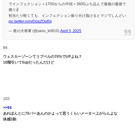
でインフェクション＋170Gからの中段＋360Gぶち込んで最後の最後で
捲り✌️
初当たり軽くても、インフェクション振り分け負けるとマジでしんどい
pic.twitter.com/DdaZOut5ij
— 夜の大将軍 (@yaou_k0810)
April 5, 2025
94:
ウェスカーゾーンてリプベルの70%でUPよね？
10階引いて0upだったんだけど
102:
>>94
あれほんとに70パーあんのかよって思うくらいメーター上がらんよな
体感5割