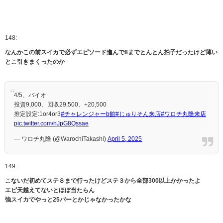
148:
なんかこの前スイカで必ずエピソード進んで8までとんとん拍子だったけど薄い
とこ引きまくったのか
4/5、バイオ
投資9,000、回収29,500、+20,500
推定設定:1or4or3
#チャレンジャーb館
#じゅりそん来店
#ワロチ丸隆来店
pic.twitter.com/nJpG8Qssae
— ワロチ丸隆 (@WarochiTakashi)
April 5, 2025
149:
こないだ初めてステ８まで行ったけどステ３から全部300以上かかったよ
エピ天越えてないとほぼ当たらん
強スイカでやっと25パーとかじゃなかったかな