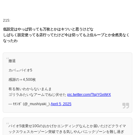
215:
低設定はやっぱ切っても万枚とかはキツいと思うけどな
しばらく設定使ってる店行ってたけど今は切っても上位ループとか全然見なく
なったわ
撤退
カバ→バイオ5
感謝の＋4,500枚
有る無いわからないまんま
ゴリラみたいなアームでねじ伏せた
pic.twitter.com/TtqiYGxWrX
— ﾓﾓﾝｶﾞ (@_mushiyaki_)
April 5, 2025
バイオ5後乗せ10Gのおかげかエンディングなんとか届いたけどクライマ
ックスウェスカーゾーン突破できる気しやんパニックゾーンを難し過ぎ