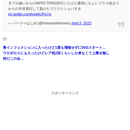
ダブル揃いからのINFECTION2回引いたけど最初にちょいプラス始まり
からの天井直行して負けたゴリスとシェバすき
pic.twitter.com/lvwkNJPq7w
— パーラーはじめ (@monauralheaven)
April 5, 2025
57:
青インフェクションに入ったけど1度も増殖せずに50Gスタート…
ウロボロスにも入ったけどレア役2回くらいしか来なくて上乗せ無し
何だこの台…
スポンサーリンク