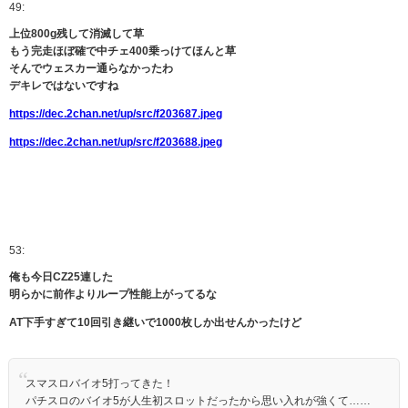
49:
上位800g残して消滅して草
もう完走ほぼ確で中チェ400乗っけてほんと草
そんでウェスカー通らなかったわ
デキレではないですね
https://dec.2chan.net/up/src/f203687.jpeg
https://dec.2chan.net/up/src/f203688.jpeg
53:
俺も今日CZ25連した
明らかに前作よりループ性能上がってるな
AT下手すぎて10回引き継いで1000枚しか出せんかったけど
スマスロバイオ5打ってきた！
パチスロのバイオ5が人生初スロットだったから思い入れが強くて……