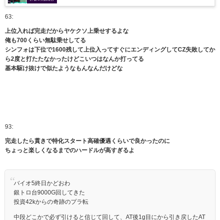
63:
上位入れば完走だからヤケクソ上乗せするよな
俺も700くらい無駄乗せしてる
シンフォは下位で1600残して上位入ってすぐにエンディングしてCZ失敗してか
ら2度と打たたなかったけどこいつはなんか打ってる
基本駆け抜けで似たようなもんなんだけどな
93:
完走したら貫きで特化スタート高確優遇くらいで良かったのに
ちょっと楽しくなるまでのハードルが高すぎるよ
バイオ5終日かどおわ
銀トロ台9000G回してきた
投資42kからの奇跡のプラ転
中段どこかで必ず引けると信じて回して、AT後1g目にから引き戻したAT