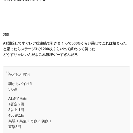
255:
AT開始してすぐレア役連続で引きまくって500Gくらい乗せてこれは始まった
と思ったらステージ3で1200枚くらい出て終わって笑った
どうすりゃいいんだよこれ無理ゲーすぎんだろ
かどおわ帰宅
朝からバイオ5
5.6確
AT終了画面
1否定:2回
3以上:1回
456確:1回
高弱:1 高強:2 奇数:3 偶数:1
直撃3回