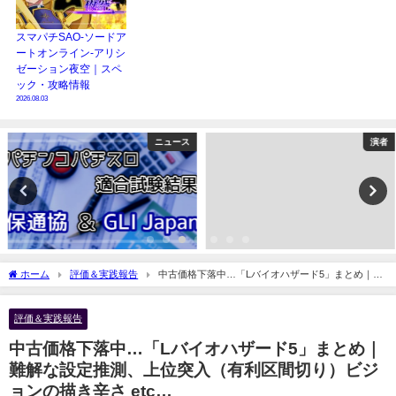
スマパチSAO-ソードア
ートオンライン-アリシ
ゼーション夜空｜スペ
ック・攻略情報
2026.08.03
ニュース
演者
ホーム
評価＆実践報告
中古価格下落中…「Lバイオハザード5」まとめ｜難
解な設定推測、上位突入（有利区間切り）ビジョンの描き辛さ etc…
評価＆実践報告
中古価格下落中…「Lバイオハザード5」まとめ｜
難解な設定推測、上位突入（有利区間切り）ビジ
ョンの描き辛さ etc…