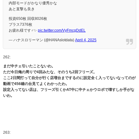
内部モードがかなり優秀かな
あと直撃も良き
投資650枚 回収8026枚
プラス7376枚
お疲れ様です‍♂️✨️
pic.twitter.com/VyFmcgDdEL
— ハナスロリーマン (@HANAslotdata)
April 4, 2025
262:
まだ中チェ引いたことないわ。
ただ今日俺の周りで4回みたな、そのうち2回フリーズ。
ここ2日間打って自分が行く店増台までするのに設定全く入ってないなってのが
動画で456確の台見てよくわかったわ。
設定入ってない店は、フリーズ引くかAT中に中チェかウロボで壊すしか手がな
いわ。
263: