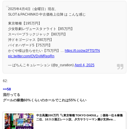
2025年4月4日（金曜日）現在、
SLOT＆PACHINKO 中古価格上位陣 は こんな感じ
東京喰種【195万円】
少女歌劇レヴュースタァライト【85万円】
スーパーブラックジャック【80万円】
沖ドキゴージャス【80万円】
バイオハザード5【75万円】
かぐや様は告らせたい【75万円】…
https://t.co/zw2FTf1fTN
pic.twitter.com/OVDvWReqRn
— ぱちんこキュレーション (@p_curation)
April 4, 2025
62:
>>58
流行ってる
グールの稼働60%くらいのホールでこれは55%くらい
中古高騰200万円『L東京喰種 TOKYO GHOUL』｜価格一位＆稼働
二位、10スロ適正レート説、夕方サラリーマン層が支持etc…
評価＆実践報告