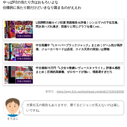
やっぱPZの当たり方はおもろいよな
仕様的に当たり前だけどいきなり固まるのがええわ
L回胴黙示録カイジ狂宴 実践報告＆評価｜シンエヴァの下位互換、
閃き赤ハズれ過ぎ、防振りと同じグラフを描くetc…
評価＆実践報告
中古高騰中『Lスーパーブラックジャック』まとめ｜ゲーム性が高評
価、ジョーカーモードは必須、スイカ天井の深追いは禁物
評価＆実践報告
中古価格70万円『L少女☆歌劇レヴュースタァライト』評価＆感想
まとめ｜圧倒的高稼働、ゼロモードが強い、増産遅すぎだろ
評価＆実践報告
参照元：
https://egg.5ch.net/test/read.cgi/slotk/1743419409/
大量出玉の報告もありますが、勝てるビジョンが見えないのは厳し
いですね。
すろまに