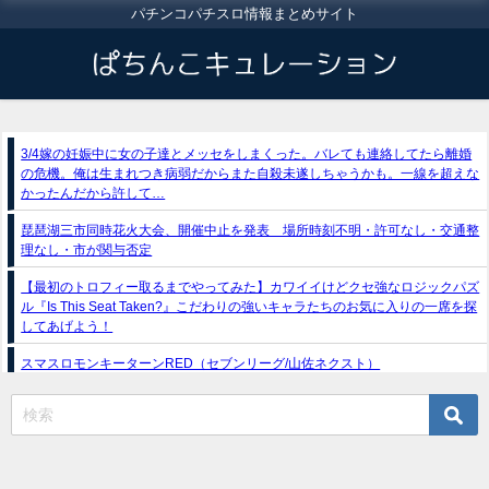
パチンコパチスロ情報まとめサイト
3/4嫁の妊娠中に女の子達とメッセをしまくった。バレても連絡してたら離婚
の危機。俺は生まれつき病弱だからまた自殺未遂しちゃうかも。一線を超えな
かったんだから許して…
琵琶湖三市同時花火大会、開催中止を発表 場所時刻不明・許可なし・交通整
理なし・市が関与否定
【最初のトロフィー取るまでやってみた】カワイイけどクセ強なロジックパズ
ル『Is This Seat Taken?』こだわりの強いキャラたちのお気に入りの一席を探
してあげよう！
スマスロモンキーターンRED（セブンリーグ/山佐ネクスト）
新台スマスロ『Lやじきた道中記参る』評判＆感想まとめ｜通常時はポイント
集めで修行、あっぱれチャンスの河童が強い、スイカ取りこぼし注意 etc…
e獣王-獅子の一撃-｜スペック・攻略情報