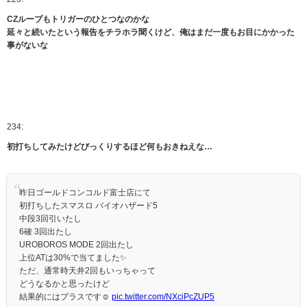
CZループもトリガーのひとつなのかな
延々と続いたという報告をチラホラ聞くけど、俺はまだ一度もお目にかかった
事がないな
234:
初打ちしてみたけどびっくりするほど何もおきねえな…
昨日ゴールドコンコルド富士店にて
初打ちしたスマスロ バイオハザード5
中段3回引いたし
6確 3回出たし
UROBOROS MODE 2回出たし
上位ATは30%で当てました✨️
ただ、通常時天井2回もいっちゃって
どうなるかと思ったけど
結果的にはプラスです☺️
pic.twitter.com/NXciPcZUP5