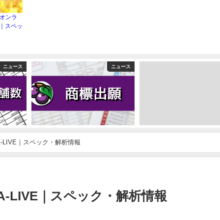
トオンラ
｜スペッ
ニュース
ニュース
-LIVE｜スペック・解析情報
-LIVE｜スペック・解析情報