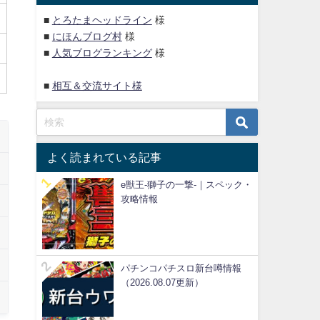
■
とろたまヘッドライン
様
■
にほんブログ村
様
■
人気ブログランキング
様
■
相互＆交流サイト様
よく読まれている記事
e獣王-獅子の一撃-｜スペック・
攻略情報
パチンコパチスロ新台噂情報
（2026.08.07更新）