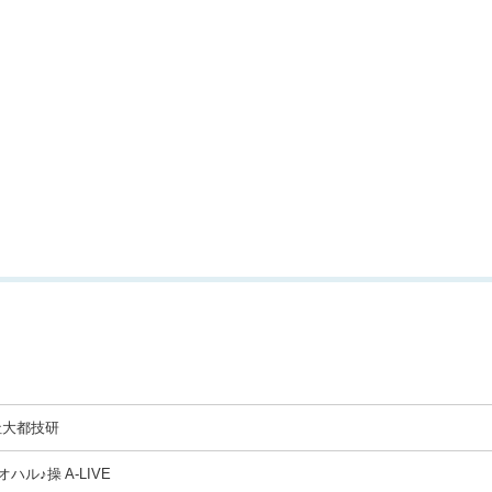
社大都技研
オハル♪操 A-LIVE