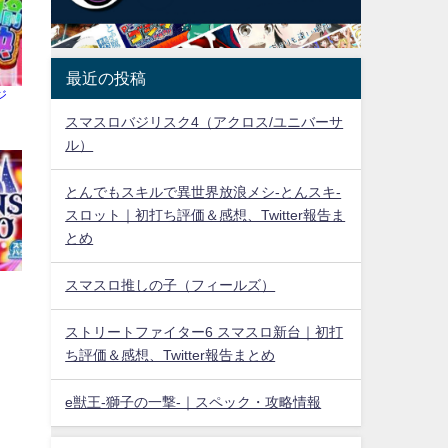
最近の投稿
ジ
スマスロバジリスク4（アクロス/ユニバーサ
ル）
とんでもスキルで異世界放浪メシ-とんスキ-
スロット｜初打ち評価＆感想、Twitter報告ま
とめ
スマスロ推しの子（フィールズ）
ストリートファイター6 スマスロ新台｜初打
ち評価＆感想、Twitter報告まとめ
e獣王-獅子の一撃-｜スペック・攻略情報