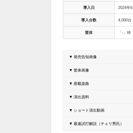
導入日
2024年
導入台数
4,000台
筐体
「-」枠
▼ 発売告知画像
▼ 筐体画像
▼ 搭載楽曲
▼ 演出資料
▼ ショート演出動画
▼ 最速試打解説（チェリ男氏）