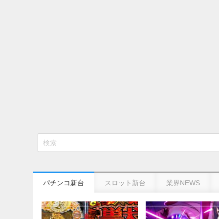
eSAOアリシゼーション夜空『ファン試打会』感想＆画像報告まと
日遊協、ファン調査2025を発表｜使用金額中央値「1万円-3万円/
【2025年】エイプリルフール話題（ネタ）まとめ｜ぱちんこパチ
パチンコ新台
スロット新台
業界NEWS