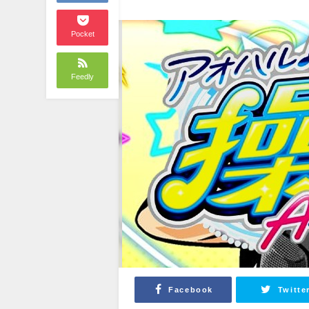
Pocket
Feedly
Facebook
Twitte