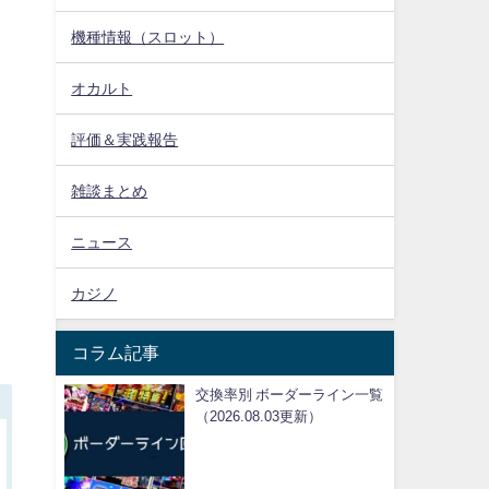
機種情報（スロット）
オカルト
評価＆実践報告
雑談まとめ
ニュース
カジノ
コラム記事
交換率別 ボーダーライン一覧
（2026.08.03更新）