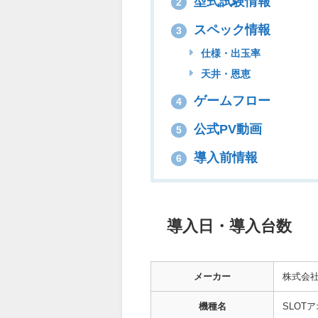
型式試験情報
2
スペック情報
3
仕様・出玉率
天井・恩恵
ゲームフロー
4
公式PV動画
5
導入前情報
6
導入日・導入台数
メーカー
株式会
機種名
SLOTア