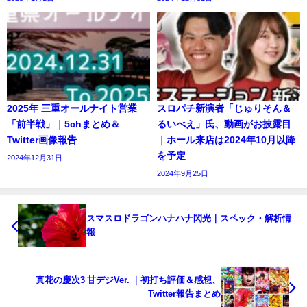
2025年 三重オールナイト営業
スロパチ新演者「じゅりそん＆
「前半戦」｜5chまとめ＆
るいべえ」氏、動画がお披露目
Twitter画像報告
｜ホール来店は2024年10月以降
を予定
2024年12月31日
2024年9月25日
スマスロドラゴンハナハナ閃光｜スペック・解析情
報
真花の慶次3 甘デジVer. ｜初打ち評価＆感想、
Twitter報告まとめ