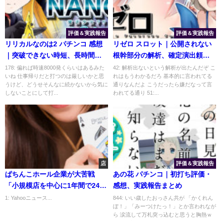
評価＆実践報告
評価＆実践報告
リリカルなのは2 パチンコ 感想
リゼロ スロット｜公開されない
｜突破できない時短、長時間の
根幹部分の解析、確定演出頼み
フリーズ演出
の設定判別
178: 偏れば時速8000発くらいはあるみた
42: 解析出ないという解析が出たんだぞ こ
いね 仕事帰りだと打つのは厳しいかと思
れはもうわかるだろ 基本的に言われてる
うけど、どうせそんなに続かないから気に
通りなんだよ こうだったら嫌だなって言
しないことにして打...
われてる通り 51:...
店
評価＆実践報告
ぱちんこホール企業が大苦戦
あの花 パチンコ｜初打ち評価・
「小規模店を中心に1年間で240
感想、実践報告まとめ
社以上が倒産」
1: Yahooニュース...
844: いい歳したおっさん共が 「かくれん
ぼ！」「みーつけたっ！」とか言われなが
ら 涙流して万札突っ込むと思うと胸熱ｗ