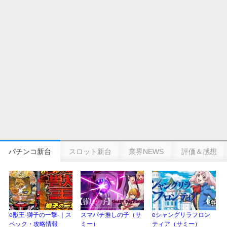
eSAOアリシゼーション夜空『ファン試打会』感想＆画像報告まとめ｜金木犀
の幸せ空間、好感触のフェアスタート、原作愛溢れる演出に感動 etc…
日遊協、ファン調査2025を発表｜使用金額中央値「1万円-3万円/1回」「遊技
歴20年以上が50％以上」等々…
【2025年】エイプリルフール話題（ネタ）まとめ｜ぱちんこパチスロ関連【4
月1日】
パチンコ新台
スロット新台
業界NEWS
評価＆感想
e獣王-獅子の一撃-｜ス
スマパチ推しの子（サ
eシャングリラフロン
ペック・攻略情報
ミー）
ティア（サミー）