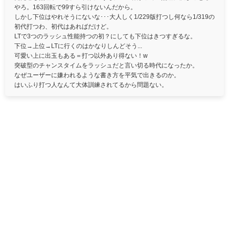
やろ。163回転で99すら引けないんだから。
しかし下位はやれそうにないな･･･大人しく1/229版打つし何なら1/319の
初代打つわ、初代はあればだけど。
LTで3つのラッシュ性能持つの初？にしても下位はきつすぎるな。
下位→上位→LTに行くのはかなりしんどそう...
可愛い上に出玉もある＝打つ以外あり得ない！w
突破型のチャンスタイムをラッシュだと言い切る時代になったか。
なぜユーザーに嫌われるような書き方を平気で出きるのか。
はいふり打つ人なんて大体訓練されてるから問題ない。