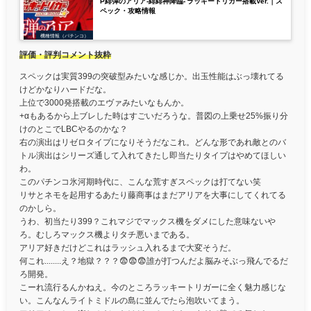
P緋弾のアリア-緋緋神降臨- ラッキートリガー搭載Ver.｜ス
ペック・攻略情報
機種情報（パチンコ）
評価・評判コメント抜粋
スペックは実質399の突破型みたいな感じか。出玉性能はぶっ壊れてる
けどかなりハードだな。
上位で3000発搭載のエヴァみたいなもんか。
+αもあるから上ブレした時はすごいだろうな。普図の上乗せ25%振り分
けのとこでLBCやるのかな？
右の演出はリゼロタイプになりそうだなこれ。どんな形であれ敵とのバ
トル演出はシリーズ通して入れてきたし即当たりタイプはやめてほしい
わ。
このパチンコ氷河期時代に、こんな荒すぎスペックは打てない笑
リサとネモを起用するあたり藤商事はまだアリアを大事にしてくれてる
のかしら。
うわ、初当たり399？これマジでマックス機をダメにした意味ないや
ろ。むしろマックス機よりタチ悪いまである。
アリア好きだけどこれはラッシュ入れるまで大変そうだ。
何これ........え？地獄？？？😨😨😨誰が打つんだよ脳みそぶっ飛んでるだ
ろ開発。
こーれ流行るんかねえ。今のところラッキートリガーに全く魅力感じな
い。こんなんライトミドルの島に並んでたら泡吹いてまう。