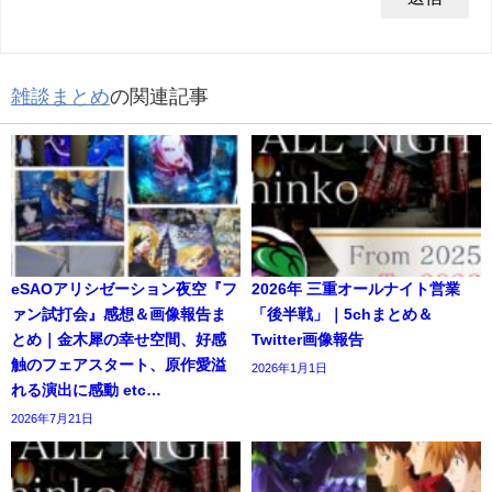
雑談まとめ
の関連記事
eSAOアリシゼーション夜空『フ
2026年 三重オールナイト営業
ァン試打会』感想＆画像報告ま
「後半戦」｜5chまとめ＆
とめ｜金木犀の幸せ空間、好感
Twitter画像報告
触のフェアスタート、原作愛溢
2026年1月1日
れる演出に感動 etc…
2026年7月21日