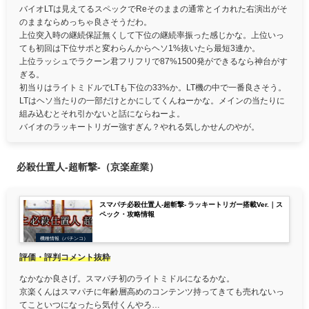
バイオLTは見えてるスペックでReそのままの通常とイカれた右演出がそ
のままならめっちゃ良さそうだわ。
上位突入時の継続保証無くして下位の継続率振った感じかな。上位いっ
ても初回は下位サポと変わらんからヘソ1%抜いたら最短3連か。
上位ラッシュでラクーン君フリフリで87%1500発ができるなら神台がす
ぎる。
初当りはライトミドルでLTも下位の33%か。LT機の中で一番良さそう。
LTはヘソ当たりの一部だけとかにしてくんねーかな。メインの当たりに
組み込むとそれ引かないと話にならねーよ。
バイオのラッキートリガー強すぎん？やれる気しかせんのやが。
必殺仕置人-超斬撃-（京楽産業）
スマパチ必殺仕置人-超斬撃- ラッキートリガー搭載Ver.｜ス
ペック・攻略情報
機種情報（パチンコ）
評価・評判コメント抜粋
なかなか良さげ。スマパチ初のライトミドルになるかな。
京楽くんはスマパチに年齢層高めのコンテンツ持ってきても売れないっ
てこといつになったら気付くんやろ…