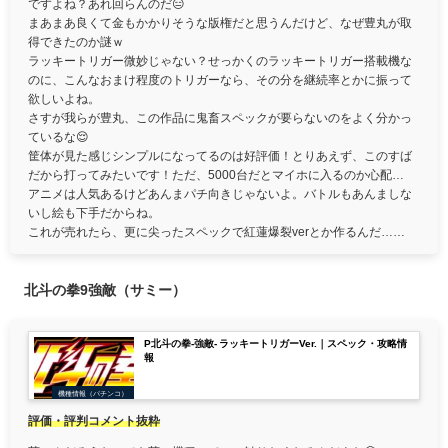
ですよね？あれ回らんのだ😑
まあまあ良くて金もかかりそうな版権だと思うんだけど、なぜ豊丸が取
得できたのか謎ｗ
ラッキートリガー微妙じゃない？せっかくのラッキートリガー搭載機な
のに、こんなおまけ程度のトリガーなら、その分を継続率とかに振って
欲しいよね。
さすが我らが豊丸、この作品に鬼畜スペックが要らないのをよく分かっ
ているな😌
筐体が見た感じシンプルになってるのは好評価！とりあえず、このすば
だから打ってみたいです！ただ、5000台だとマイホに入るのか心配…
アニメは人気あるけどあんまパチ向きじゃないよ。バトルもあんましな
いし絵も下手だからね。
これが売れたら、更に尖ったスペックで紅蓮爆裂verとか作るんだ……
北斗の拳9強敵（サミー）
P北斗の拳-強敵- ラッキートリガーVer.｜スペック・攻略情
報
機種情報（パチンコ）
評価・評判コメント抜粋