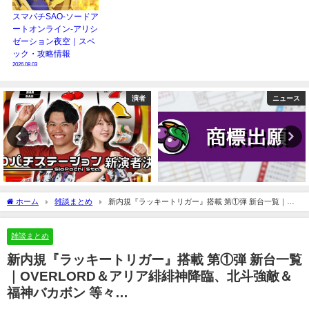
スマパチSAO-ソードア
ートオンライン-アリシ
ゼーション夜空｜スペ
ック・攻略情報
2026.08.03
ニュース
ニュース
ホーム
雑談まとめ
新内規『ラッキートリガー』搭載 第①弾 新台一覧｜
OVERLORD＆アリア緋緋神降臨、北斗強敵＆福神バカボン 等々…
雑談まとめ
新内規『ラッキートリガー』搭載 第①弾 新台一覧
｜OVERLORD＆アリア緋緋神降臨、北斗強敵＆
福神バカボン 等々…