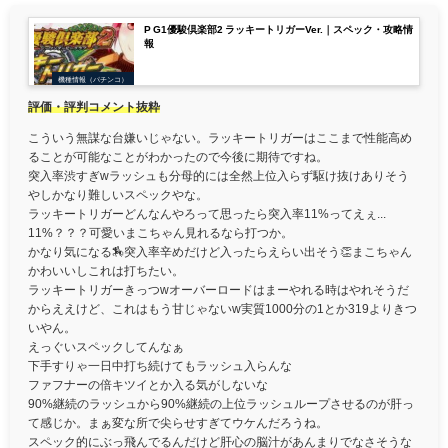
P G1優駿倶楽部2 ラッキートリガーVer.｜スペック・攻略情
報
機種情報（パチンコ）
評価・評判コメント抜粋
こういう無謀な台嫌いじゃない。ラッキートリガーはここまで性能高め
ることが可能なことがわかったので今後に期待ですね。
突入率渋すぎwラッシュも分母的には全然上位入らず駆け抜けありそう
やしかなり難しいスペックやな。
ラッキートリガーどんなんやろって思ったら突入率11%ってえぇ...
11%？？？可愛いまこちゃん見れるなら打つか。
かなり気になる🏇突入率辛めだけど入ったらえらい出そう👏まこちゃん
かわいいしこれは打ちたい。
ラッキートリガーきっつwオーバーロードはまーやれる時はやれそうだ
からええけど、これはもう甘じゃないw実質1000分の1とか319よりきつ
いやん。
えっぐいスペックしてんなぁ
下手すりゃ一日中打ち続けてもラッシュ入らんな
ファフナーの倍キツイとか入る気がしないな
90%継続のラッシュから90%継続の上位ラッシュループさせるのが肝っ
て感じか。まぁ変な所で尖らせすぎてウケんだろうね。
スペック的にぶっ飛んでるんだけど肝心の脳汁があんまりでなさそうな