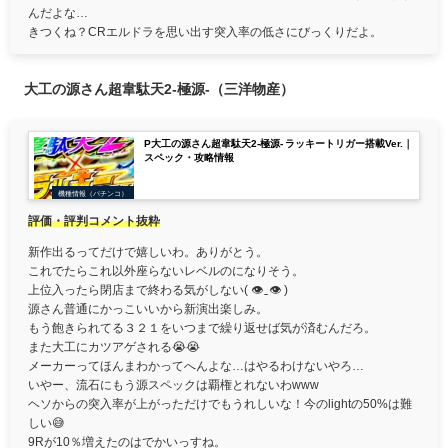
んだよな…
きつくね？CRエルドラを思い出す突入率の低さにびっくりだよ。
大工の源さん超韋駄天2-極源-（三洋物産）
P大工の源さん超韋駄天2-極源- ラッキートリガー搭載Ver.｜
スペック・攻略情報
機種情報（パチンコ）
評価・評判コメント抜粋
新作出るってだけで嬉しいわ。ありがとう。
これでたらこれ以外座らないレベルのになりそう。
上位入ったら閉店まで終わる気がしない( 👁‿👁 )
源さん普通にかっこいいから新演出楽しみ。
もう飽きられてる３２１をいつまで繰り返せば気が済むんだろ。
また大工にカツアゲされる😭😭
メーカーってほんまわかってへんよな…はやるわけないやろ…
いやー、流石にもう源スペックは覇権とれないわwww
ヘソからの突入率が上がっただけでもうれしいな！今のlightの50%は難
しい😅
9Rが10％増えたのはでかいっすね。