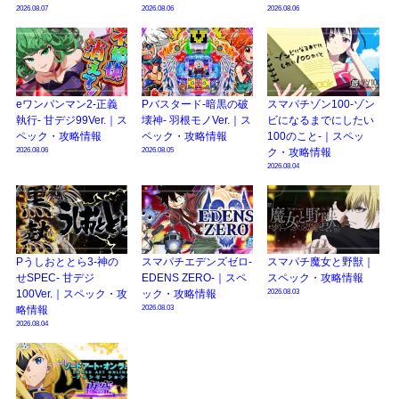
2026.08.07
2026.08.06
2026.08.06
eワンパンマン2-正義
Pバスタード-暗黒の破
スマパチゾン100-ゾン
執行- 甘デジ99Ver.｜ス
壊神- 羽根モノVer.｜ス
ビになるまでにしたい
ペック・攻略情報
ペック・攻略情報
100のこと-｜スペッ
2026.08.06
2026.08.05
ク・攻略情報
2026.08.04
Pうしおととら3-神の
スマパチエデンズゼロ-
スマパチ魔女と野獣｜
せSPEC- 甘デジ
EDENS ZERO-｜スペ
スペック・攻略情報
2026.08.03
100Ver.｜スペック・攻
ック・攻略情報
2026.08.03
略情報
2026.08.04