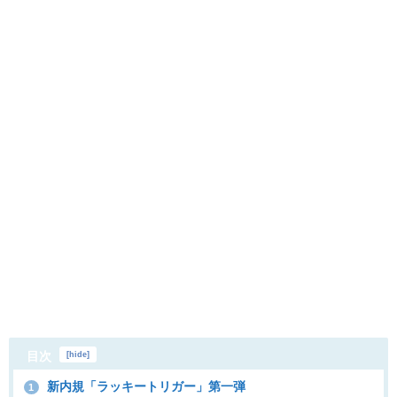
目次
[
hide
]
新内規「ラッキートリガー」第一弾
1