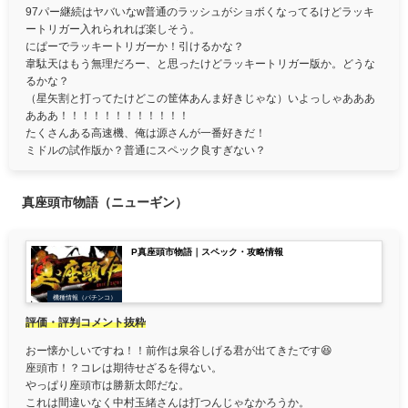
97パー継続はヤバいなw普通のラッシュがショボくなってるけどラッキ
ートリガー入れられれば楽しそう。
にぱーでラッキートリガーか！引けるかな？
韋駄天はもう無理だろー、と思ったけどラッキートリガー版か。どうな
るかな？
（星矢割と打ってたけどこの筐体あんま好きじゃな）いよっしゃあああ
あああ！！！！！！！！！！！！
たくさんある高速機、俺は源さんが一番好きだ！
ミドルの試作版か？普通にスペック良すぎない？
真座頭市物語（ニューギン）
P真座頭市物語｜スペック・攻略情報
機種情報（パチンコ）
評価・評判コメント抜粋
おー懐かしいですね！！前作は泉谷しげる君が出てきたです😆
座頭市！？コレは期待せざるを得ない。
やっぱり座頭市は勝新太郎だな。
これは間違いなく中村玉緒さんは打つんじゃなかろうか。