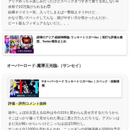
アリアめっちゃ楽しみだったけどスペックきつすぎて勝てる気しないw
余裕で10万負けられるわ😇
結構キツそうー笑。入ってしまえば一撃狙えそうやけど…
かなり荒いスペックしてんな…遊びやすい方が良かったんだが…
ビート版もフィギュアもないだと。。。
緋弾のアリア-緋緋神降臨- ラッキートリガーVer.｜初打ち評価＆感
想、Twitter報告まとめ
評価＆実践報告
オーバーロード-魔導王光臨-（サンセイ）
Pオーバーロード ラッキートリガーVer.｜スペック・攻略情
報
機種情報（パチンコ）
評価・評判コメント抜粋
途中しょぼ出玉貰える以外は今の319と変わらん見せ方するだろうから
そこばっかり偏って見せられた客は二度と打たんだろうな。アズレンは
まだ元が軽いからいいけどこっちはほぼ199だし。
サンセイ台12000も売れるんかね。ニューギンの封神演義も5000台予定