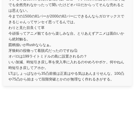
でも全然売れなかったって聞いたけどオバロだからってそんな売れると
は思えない。
今までの1500の81パーが2000の82パーにできるんならガロマックスで
きるじゃんってサンセイ思ってるんでは。
わりと見た目良くて草
今頑張ってアニメ観てるから楽しみな台。とりあえずアニメは面白いか
ら絶対触る。
図柄揃いがRushならなぁ。
牙狼剣の役物って着脱式だったのですね🤔
オバロは199ライトミドルの島に設置されるの？
いい加減、時短引き戻し率を突入率に入れるのやめろやボケ。何やねん
時短引き戻してアホか。
LTはしょっぱなから35凸前後は正直はやる気はあんまりせんな。100凸
や75凸から始まって段階突破とかのが無理なく作れるきがする。