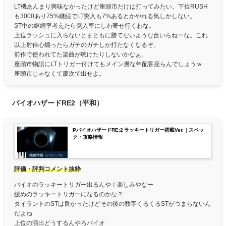
LT機あんまり興味なかったけど座頭市だけは打ってみたい。下位RUSH
も3000あり75%継続でLT突入も7%あるとかやれる気しかしない。
ST中の継続率考えたら突入率にしわ寄せ行くわな。
上位ラッシュに入らないとまともに勝てないような台いらねーな。これ
以上射倖心煽ったらガチのガチしか打たなくなるぞ。
前作で使われてた楽曲が聴けたりしないかなぁ。
座頭市物語にLTトリガー付けてもメイン層な年配客座らんでしょうｗ
座頭市じゃなくて慶次で出せよ。
バイオハザードRE2（平和）
PバイオハザードRE:2 ラッキートリガー搭載Ver.｜スペッ
ク・攻略情報
機種情報（パチンコ）
評価・評判コメント抜粋
バイオのラッキートリガー出るんや！楽しみやなー
緩めのラッキートリガーになるのかな？
タイラントのSTは良かったけどその後の数字くるくるSTがつまらないん
だよね
上位の演出どうするんやろバイオ