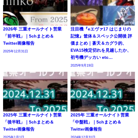
2026年 三重オールナイト営業
注目機『eエヴァ17 はじまりの
「前半戦」｜5chまとめ＆
記憶』筐体＆スペック公開後 評
Twitter画像報告
価まとめ｜蒼天＆カグラ的、
EVA15検定切れを見越したか、
2025年12月31日
初号機デッカい etc…
2025年9月19日
2025年 三重オールナイト営業
2025年 三重オールナイト営業
「後半戦」｜5chまとめ＆
「中盤戦」｜5chまとめ＆
Twitter画像報告
Twitter画像報告
2025年1月1日
2024年12月31日