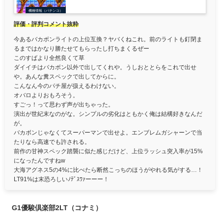
機種情報（パチンコ）
評価・評判コメント抜粋
今あるバカボンライトの上位互換？ヤバくねこれ。前のライトも釘閉ま
るまではかなり勝たせてもらったし打ちまくるぜー
このすばより全然良くて草
ダイイチはバカボン以外で出してくれや。うしおととらをこれで出せ
や。あんな糞スペックで出してからに。
こんなん今のパチ屋が扱えるわけない。
オバロよりおもろそう。
すごっ！って思わず声が出ちゃった。
演出が世紀末なのがな。シンプルの劣化はともかく俺は結構好きなんだ
が。
バカボンじゃなくてスーパーマンで出せよ。エンブレムガシャーンで当
たりなら高速でも許される。
前作の甘神スペック踏襲に似た感じだけど、上位ラッシュ突入率が15%
になったんですねw
大海アグネス5の4%に比べたら断然こっちのほうがやれる気がする…！
LT91%は末恐ろしいﾉﾃﾞｽﾜｧーーー！
G1優駿倶楽部2LT（コナミ）