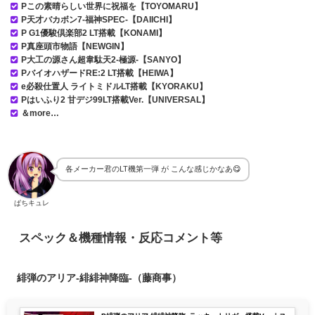
Pこの素晴らしい世界に祝福を【TOYOMARU】
P天才バカボン7-福神SPEC-【DAIICHI】
P G1優駿倶楽部2 LT搭載【KONAMI】
P真座頭市物語【NEWGIN】
P大工の源さん超韋駄天2-極源-【SANYO】
PバイオハザードRE:2 LT搭載【HEIWA】
e必殺仕置人 ライトミドルLT搭載【KYORAKU】
Pはいふり2 甘デジ99LT搭載Ver.【UNIVERSAL】
＆more…
各メーカー君のLT機第一弾 が こんな感じかなあ😋
ぱちキュレ
スペック＆機種情報・反応コメント等
緋弾のアリア-緋緋神降臨-（藤商事）