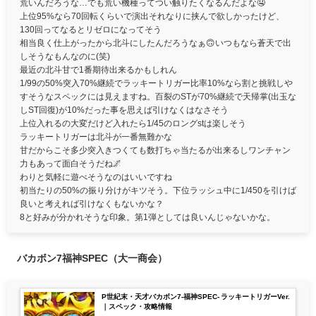
荒いんだろうな…でも荒い機種ってつい触りたくなるんだよな🤤
上位95%なら70回転くらいで演出それなりに挟んで欲しかったけど、
130回ってなるとリゼロになってそう
相当良く仕上がったから北斗にしたんだろうなぁ🙃いつもなら蒼天で出
しそうなもんなのに(笑)
最近の北斗甘で1番期待出来るかもしれん
1/99の50%突入70%継続でラッキートリガー比率10%なら割と挑戦しや
すそうなスペックには見えますね。百裂のSTが70%継続で天帰掌(出玉な
しST回復)が10%だった事を思えば引けなくはなさそう
上位入れるの大変だけど入れたら1/45のロングstは楽しそう
ラッキートリガーは北斗が一番無難かな
甘だからこそ多少突入きつくても数打ちゃ当たるが出来るしワンチャン
力もあって面白そうだね🌌
わりと気軽に遊べそうなのはいいですね
初当たりの50%の振り分けがキツそう。下位ラッシュ中に1/450を引けば
良いと考えれば引けなくもないかな？
8と好みが分かれそうな印象。第1弾としては良いんじゃないかな。
バカボン7福神SPEC（大一商会）
P世紀末・天才バカボン7-福神SPEC- ラッキートリガーVer.
｜スペック・攻略情報