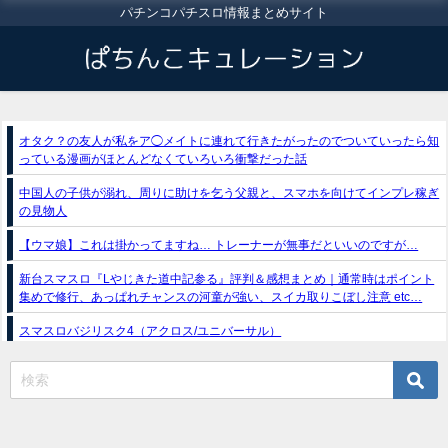
パチンコパチスロ情報まとめサイト
オタク？の友人が私をア◯メイトに連れて行きたがったのでついていったら知
っている漫画がほとんどなくていろいろ衝撃だった話
中国人の子供が溺れ、周りに助けを乞う父親と、スマホを向けてインプレ稼ぎ
の見物人
【ウマ娘】これは掛かってますね… トレーナーが無事だといいのですが…
新台スマスロ『Lやじきた道中記参る』評判＆感想まとめ｜通常時はポイント
集めで修行、あっぱれチャンスの河童が強い、スイカ取りこぼし注意 etc…
スマスロバジリスク4（アクロス/ユニバーサル）
e獣王-獅子の一撃-｜スペック・攻略情報
新台パチンコ『e魔女と野獣』公式PV動画｜LT直行型399帯、運命分岐から上
乗せループ「（超）BEAST ATTACK」を狙え！