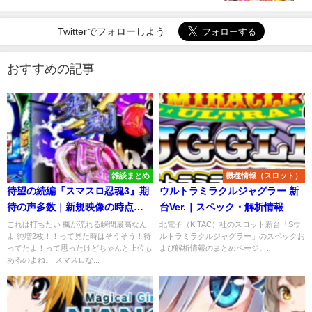
Twitterでフォローしよう
おすすめの記事
雑談まとめ
機種情報（スロット）
待望の続編『スマスロ忍魂3』期
ウルトラミラクルジャグラー 新
待の声多数｜新規映像の時点で
台Ver.｜スペック・解析情報
歓喜、ナンバリング付きは自信
これは打ちたい 楓が流れる瞬間最高なん
北電子（KITAC）社のスロット新台「Sウ
よ 純増2枚！！って見た時はそうそう！待
ルトラミラクルジャグラー」のスペックお
作の証、倍増拳は明らかに狙っ
ってたよ！って思ったけどちゃんと上位も
よび解析情報のまとめページ。...
てるｗｗ
あるのよね。 スマスロな...