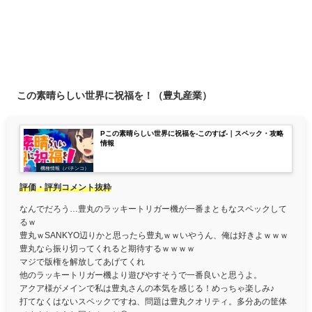
この素晴らしい世界に祝福を！（豊丸産業）
Pこの素晴らしい世界に祝福を-このすば-｜スペック・攻略
情報
機種情報（パチンコ）
評価・評判コメント抜粋
なんでだろう…豊丸のラッキートリガー機が一番まともなスペックして
るｗ
豊丸ｗSANKYO辺りかと思ったら豊丸ｗｗいやうん、俺は好きよｗｗｗ
豊丸なら振り切ってくれると期待するｗｗｗｗ
マジで版権を解放してあげてくれ
他のラッキートリガー機より遊びやすそうで一番良いと思うよ。
アクア様がメインで私は豊丸さんの本気を感じる！めっちゃ楽しみ♪
打てなくはないスペックですね、問題は豊丸クオリティ。多分あの筐体