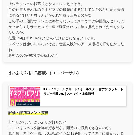
上位ラッシュの転落式とかストレスえぐそう。
この仕置人売れるの？まどマギの機歴にするにしては台数ないから普通
に売るだけだと思うんだがそれで買う店あるのかな
この手の二段階ラッシュは流行らないってメーカーは学習能力ゼロなの
か？からくりサーカスで一瞬で確変終わって散々批判されてたのも知ら
ないのか。
仕置349はRUSHやれなかったけどこれならアリかも。
スペックは嫌いじゃないけど、仕置人以外のアニメ版権で打ちたかった
わ。
最初の60%×60%で心折れそう
はいふり2-甘LT搭載-（ユニバーサル）
PAハイスクールフリート2 オールスター 甘デジ ラッキート
リガー搭載Ver.｜スペック・攻略情報
機種情報（パチンコ）
評価・評判コメント抜粋
打つしかない。はいふりが打ちたい。
ユニバはスペック詐称が好きだな。開発力で勝負できないのか。
見た感じ無理ゲー感。50回転のうちに129引けって？無理に決まっとる