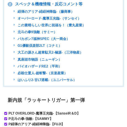
スペック＆機種情報・反応コメント等
2
緋弾のアリア-緋緋神降臨-（藤商事）
オーバーロード-魔導王光臨-（サンセイ）
この素晴らしい世界に祝福を！（豊丸産業）
北斗の拳9強敵（サミー）
バカボン7福神SPEC（大一商会）
G1優駿倶楽部2LT（コナミ）
大工の源さん超韋駄天2-極源-（三洋物産）
真座頭市物語（ニューギン）
バイオハザードRE2（平和）
必殺仕置人-超斬撃-（京楽産業）
はいふり2-甘LT搭載-（ユニバーサル）
新内規「ラッキートリガー」第一弾
PLT OVERLORD-魔導王光臨-【SanseiR＆D】
P北斗の拳-強敵-【SAMMY】
P緋弾のアリア-緋緋神降臨-【FUJI】