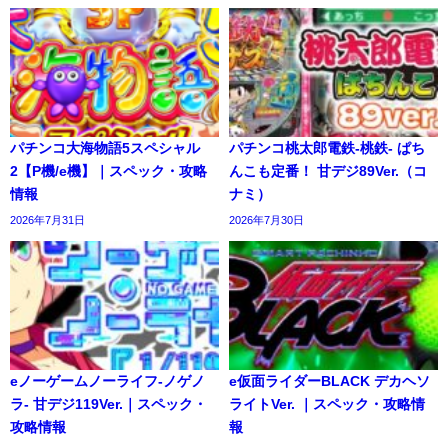
パチンコ大海物語5スペシャル
パチンコ桃太郎電鉄-桃鉄- ぱち
2【P機/e機】｜スペック・攻略
んこも定番！ 甘デジ89Ver.（コ
情報
ナミ）
2026年7月31日
2026年7月30日
eノーゲームノーライフ-ノゲノ
e仮面ライダーBLACK デカヘソ
ラ- 甘デジ119Ver.｜スペック・
ライトVer. ｜スペック・攻略情
攻略情報
報