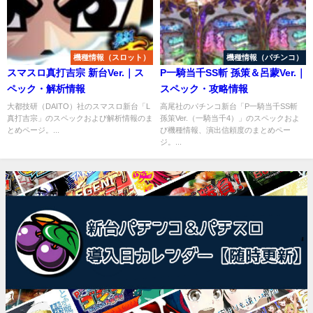
機種情報（スロット）
機種情報（パチンコ）
スマスロ真打吉宗 新台Ver.｜ス
P一騎当千SS斬 孫策＆呂蒙Ver.｜
ペック・解析情報
スペック・攻略情報
大都技研（DAITO）社のスマスロ新台「L
高尾社のパチンコ新台「P一騎当千SS斬
真打吉宗」のスペックおよび解析情報のま
孫策Ver.（一騎当千4）」のスペックおよ
とめページ。...
び機種情報、演出信頼度のまとめペー
ジ。...