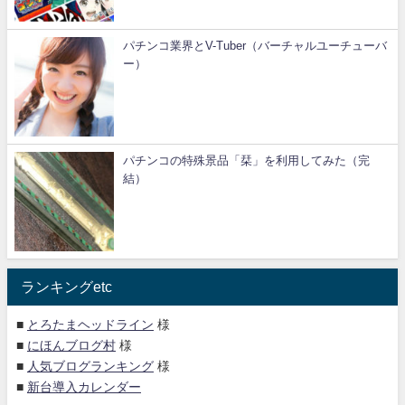
パチンコ業界とV-Tuber（バーチャルユーチューバ
ー）
パチンコの特殊景品「栞」を利用してみた（完
結）
ランキングetc
■
とろたまヘッドライン
様
■
にほんブログ村
様
■
人気ブログランキング
様
■
新台導入カレンダー