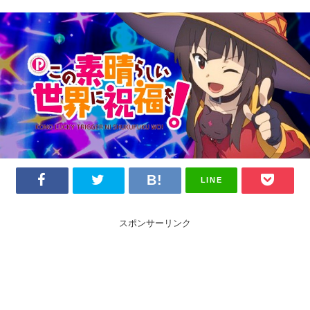
LINE
スポンサーリンク