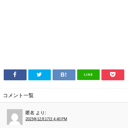
LINE
コメント一覧
匿名
より:
2023年12月17日 4:40 PM