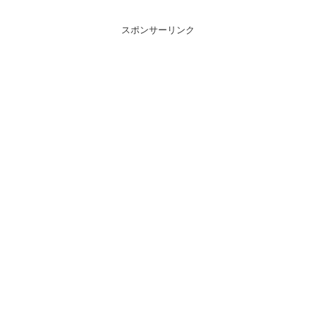
スポンサーリンク