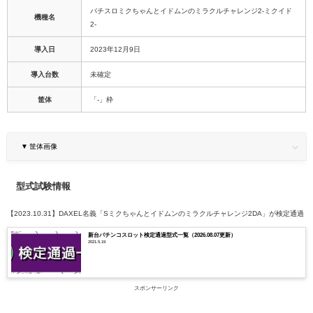
パチスロミクちゃんとイドムンのミラクルチャレンジ2-ミクイド
機種名
2-
導入日
2023年12月9日
導入台数
未確定
筐体
「-」枠
▼ 筐体画像
型式試験情報
【2023.10.31】DAXEL名義「Sミクちゃんとイドムンのミラクルチャレンジ2DA」が検定通過
新台パチンコスロット検定通過型式一覧（2026.08.07更新）
2021.5.19
スポンサーリンク