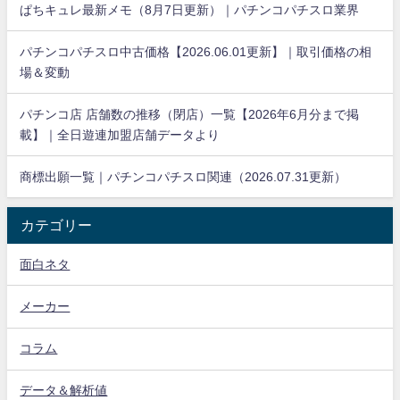
ぱちキュレ最新メモ（8月7日更新）｜パチンコパチスロ業界
パチンコパチスロ中古価格【2026.06.01更新】｜取引価格の相
場＆変動
パチンコ店 店舗数の推移（閉店）一覧【2026年6月分まで掲
載】｜全日遊連加盟店舗データより
商標出願一覧｜パチンコパチスロ関連（2026.07.31更新）
カテゴリー
面白ネタ
メーカー
コラム
データ＆解析値