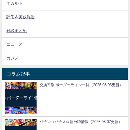
オカルト
評価＆実践報告
雑談まとめ
ニュース
カジノ
コラム記事
交換率別 ボーダーライン一覧（2026.08.03更新）
パチンコパチスロ新台噂情報（2026.08.07更新）