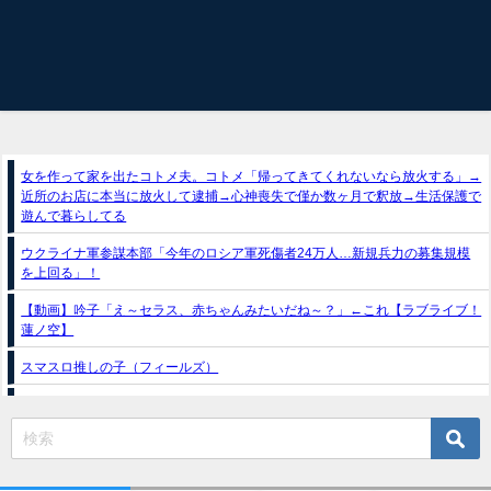
女を作って家を出たコトメ夫。コトメ「帰ってきてくれないなら放火する」→
近所のお店に本当に放火して逮捕→心神喪失で僅か数ヶ月で釈放→生活保護で
遊んで暮らしてる
ウクライナ軍参謀本部「今年のロシア軍死傷者24万人…新規兵力の募集規模
を上回る」！
【動画】吟子「え～セラス、赤ちゃんみたいだね～？」←これ【ラブライブ！
蓮ノ空】
スマスロ推しの子（フィールズ）
ストリートファイター6 スマスロ新台｜初打ち評価＆感想、Twitter報告まとめ
e獣王-獅子の一撃-｜スペック・攻略情報
新台パチンコ『e魔女と野獣』公式PV動画｜LT直行型399帯、運命分岐から上