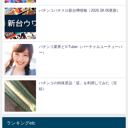
パチンコパチスロ新台噂情報（2026.08.06更新）
パチンコ業界とV-Tuber（バーチャルユーチューバ
ー）
パチンコの特殊景品「栞」を利用してみた（完
結）
ランキングetc