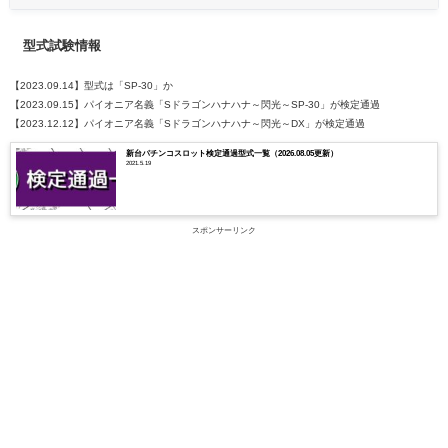
型式試験情報
【2023.09.14】型式は「SP-30」か
【2023.09.15】パイオニア名義「Sドラゴンハナハナ～閃光～SP-30」が検定通過
【2023.12.12】パイオニア名義「Sドラゴンハナハナ～閃光～DX」が検定通過
新台パチンコスロット検定通過型式一覧（2026.08.05更新）
2021.5.19
スポンサーリンク