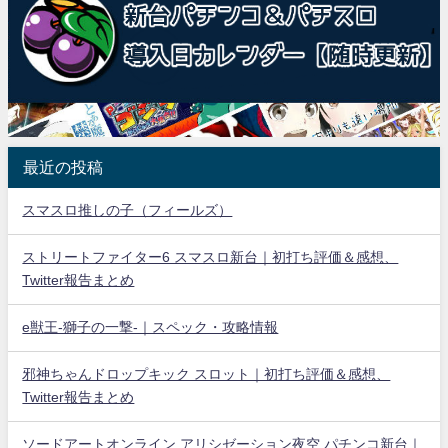
最近の投稿
スマスロ推しの子（フィールズ）
ストリートファイター6 スマスロ新台｜初打ち評価＆感想、
Twitter報告まとめ
e獣王-獅子の一撃-｜スペック・攻略情報
邪神ちゃんドロップキック スロット｜初打ち評価＆感想、
Twitter報告まとめ
ソードアートオンライン アリシゼーション夜空 パチンコ新台｜