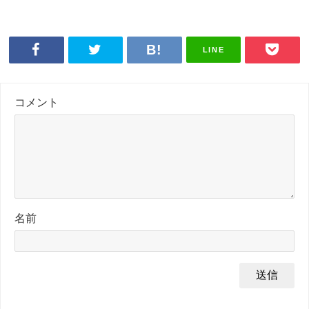
LINE
コメント
名前