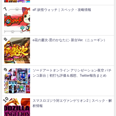
eF.妖怪ウォッチ｜スペック・攻略情報
e花の慶次-雲のかなたに- 新台Ver.（ニューギン）
ソードアートオンライン アリシゼーション夜空 パチ
ンコ新台｜初打ち評価＆感想、Twitter報告まとめ
スマスロゴジラ対エヴァンゲリオン2｜スペック・解
析情報