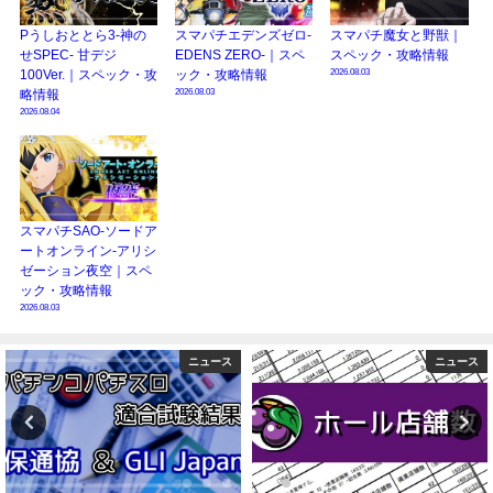
Pうしおととら3-神の
スマパチエデンズゼロ-
スマパチ魔女と野獣｜
せSPEC- 甘デジ
EDENS ZERO-｜スペ
スペック・攻略情報
2026.08.03
100Ver.｜スペック・攻
ック・攻略情報
2026.08.03
略情報
2026.08.04
スマパチSAO-ソードア
ートオンライン-アリシ
ゼーション夜空｜スペ
ック・攻略情報
2026.08.03
ニュース
ニュース