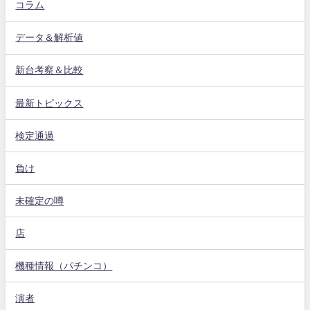
コラム
データ＆解析値
新台考察＆比較
最新トピックス
検定通過
負け
未確定の噂
店
機種情報（パチンコ）
演者