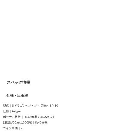
スペック情報
仕様・出玉率
型式｜Sドラゴンハナハナ～閃光～SP-30
仕様｜A-type
ボーナス枚数｜REG:96枚 / BIG:252枚
回転数/50枚(1,000円)｜約40回転
コイン単価｜-