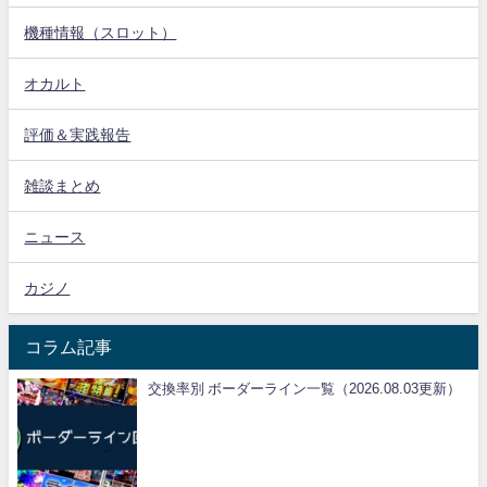
機種情報（スロット）
オカルト
評価＆実践報告
雑談まとめ
ニュース
カジノ
コラム記事
交換率別 ボーダーライン一覧（2026.08.03更新）