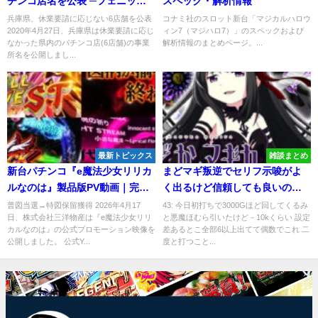
チンコ店名を公表 ─フェニック
スペック・解析情報
ス摩耶、ワールドカップ豊岡等
兵庫県、休業要請に応じない6店舗を公表
コナミ社のスロット新台「マジカルハロウ
2020年4月27日、兵庫県は休業要請に応じ
ィン7（マジハロ7）」のスペックおよび
なかった県内のパチンコ店(6店舗)の事業
解析情報のまとめページ。...
所名を公開しまし...
最新トピックス
雑談まとめ
新台パチンコ『e魔法少女リリカ
まどマギ叛逆でセリフ示唆がよ
ルなのは』製品版PV動画｜完走
く出るけど信頼しても良いのだ
型ST「Max7500個」、歴代主題
ろうか？
普図当選→特図保留獲得 2026年4月17
43: 今日初打ちで3000Gほど回してくるみ
日、株式会社三洋物産は『e魔法少女リリ
と悪魔ほむら引いたけど－10kくらい 設定
歌を含む「全14曲」を収録
カルなのは』の公式プロモーション映像を
差あるとこ全部6以上出てて偶数でこれ 二
公開しました。 公式Y...
度と打つこと...