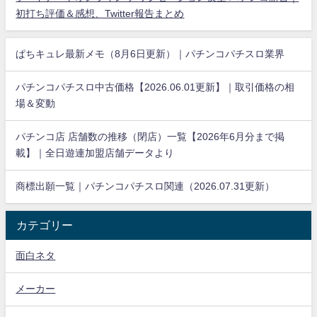
初打ち評価＆感想、Twitter報告まとめ
ぱちキュレ最新メモ（8月6日更新）｜パチンコパチスロ業界
パチンコパチスロ中古価格【2026.06.01更新】｜取引価格の相
場＆変動
パチンコ店 店舗数の推移（閉店）一覧【2026年6月分まで掲
載】｜全日遊連加盟店舗データより
商標出願一覧｜パチンコパチスロ関連（2026.07.31更新）
カテゴリー
面白ネタ
メーカー