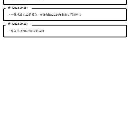
噂（2023.09.15）
・一部地域で12月導入、他地域は2024年初旬の可能性？
噂（2023.09.13）
・導入日は2023年12月以降