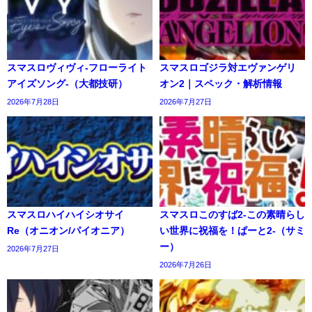
スマスロヴィヴィ‐フローライト
スマスロゴジラ対エヴァンゲリ
アイズソング‐（大都技研）
オン2｜スペック・解析情報
2026年7月28日
2026年7月27日
スマスロハイハイシオサイ
スマスロこのすば2-この素晴らし
Re（オニオン/パイオニア）
い世界に祝福を！ぱーと2-（サミ
ー）
2026年7月27日
2026年7月26日