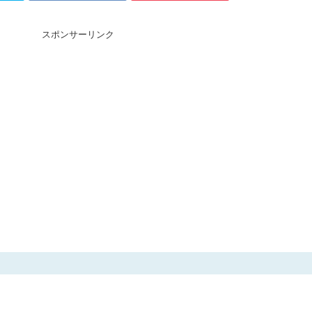
スポンサーリンク