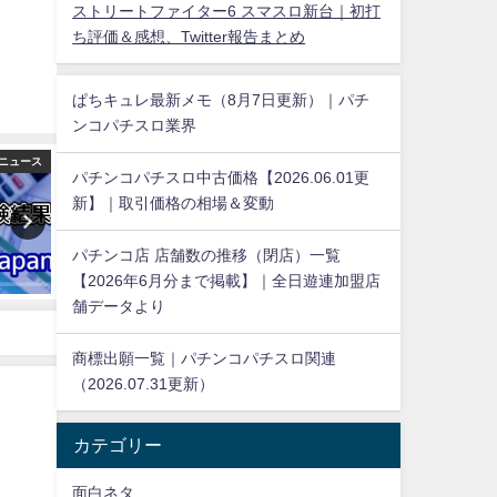
ストリートファイター6 スマスロ新台｜初打
ち評価＆感想、Twitter報告まとめ
ぱちキュレ最新メモ（8月7日更新）｜パチ
ンコパチスロ業界
ニュース
ニュース
パチンコパチスロ中古価格【2026.06.01更
新】｜取引価格の相場＆変動
パチンコ店 店舗数の推移（閉店）一覧
【2026年6月分まで掲載】｜全日遊連加盟店
舗データより
商標出願一覧｜パチンコパチスロ関連
（2026.07.31更新）
カテゴリー
面白ネタ