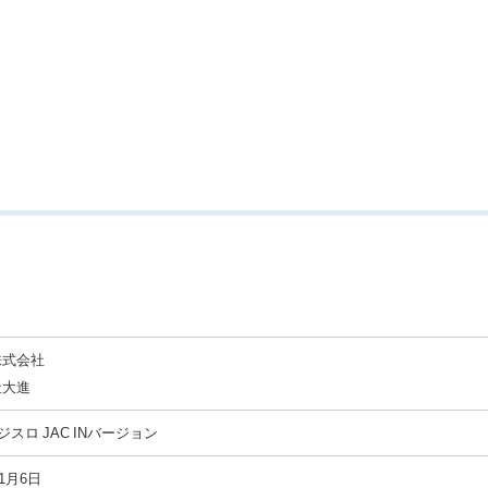
株式会社
社大進
ジスロ JAC INバージョン
11月6日