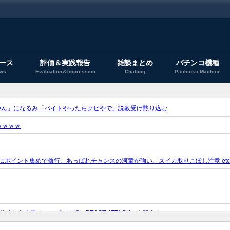
ース
評価＆実践報告
雑談まとめ
パチンコ機種
ws
Evaluation＆Impression
Chatting
Pachinko Machine
やん」になるみ「バイトやったらクビやで」説教受け黙り込む
ｗｗｗｗ
ポイント集めで修行、あっぱれチャンスの河童が強い、スイカ取りこぼし注意 et
岐から上乗せループ「（超）BEAST ATTACK」を狙え！