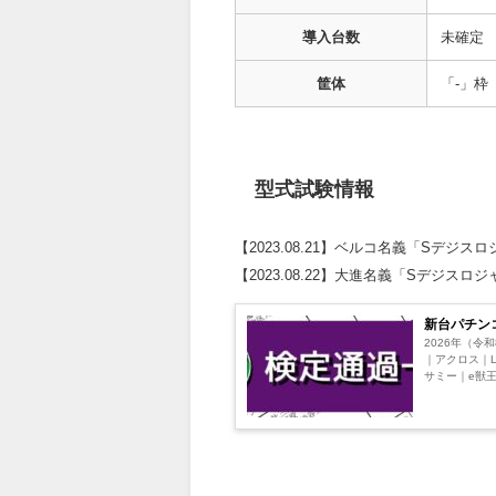
導入台数
未確定
筐体
「-」枠
型式試験情報
【2023.08.21】ベルコ名義「Sデジス
【2023.08.22】大進名義「Sデジスロジ
新台パチンコ
2026年（令和
｜アクロス｜L/
サミー｜e獣王SF