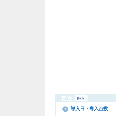
目次
[
hide
]
導入日・導入台数
1