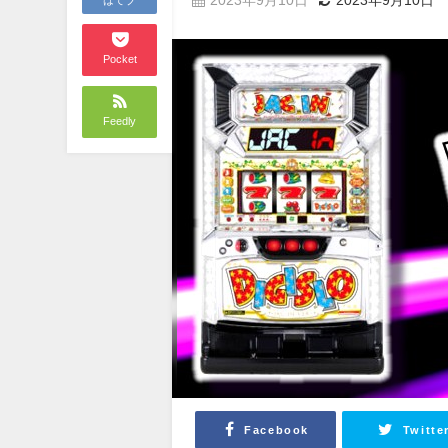
2023年9月10日
2023年9月10日
Pocket
Feedly
Facebook
Twitte