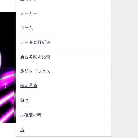
メーカー
コラム
データ＆解析値
新台考察＆比較
最新トピックス
検定通過
負け
未確定の噂
店