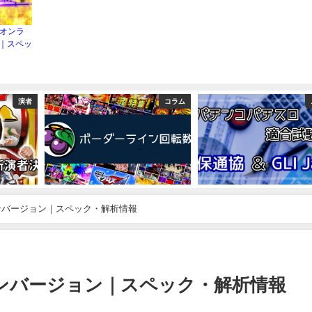
トオンラ
｜スペッ
演者
コラム
ンバージョン｜スペック・解析情報
ンバージョン｜スペック・解析情報