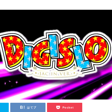
r
はてブ
Pocket