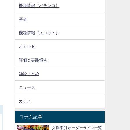
機種情報（パチンコ）
演者
機種情報（スロット）
オカルト
評価＆実践報告
雑談まとめ
ニュース
カジノ
コラム記事
交換率別 ボーダーライン一覧