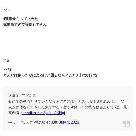
73:
4連単食らって止めた
稼働高すぎて移動もできん
110:
>>73
どんだけ使ったかによるけど回るならとことん打つけどな
大海5 アグネス
初めての初当たりでいきなりアグネスボーナス しかも3連続10R！ な
んか勿体ない引きした気がする 7連で5k発 その後奇数当たりで5連 最
高6k発
pic.twitter.com/pUjup0KNgf
— テーブル (@PXZtableg338)
July 4, 2023