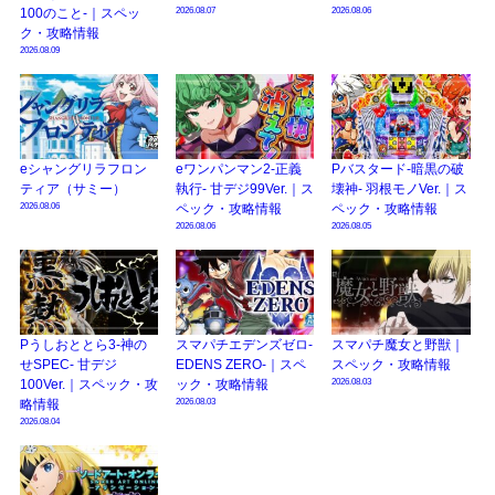
2026.08.07
2026.08.06
100のこと-｜スペッ
ク・攻略情報
2026.08.09
eシャングリラフロン
eワンパンマン2-正義
Pバスタード-暗黒の破
ティア（サミー）
執行- 甘デジ99Ver.｜ス
壊神- 羽根モノVer.｜ス
2026.08.06
ペック・攻略情報
ペック・攻略情報
2026.08.06
2026.08.05
Pうしおととら3-神の
スマパチエデンズゼロ-
スマパチ魔女と野獣｜
せSPEC- 甘デジ
EDENS ZERO-｜スペ
スペック・攻略情報
2026.08.03
100Ver.｜スペック・攻
ック・攻略情報
2026.08.03
略情報
2026.08.04