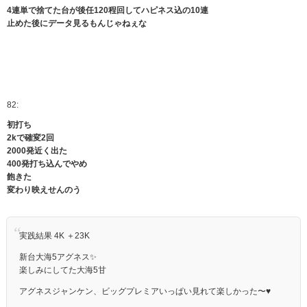
4連単で捨てた台が後任120程回してハピネス込の10連
止めた後にデータ見るもんじゃねぇな
82:
初打ち
2kで確変2回
2000発近く出た
400発打ち込んでやめ
飽きた
変わり映えせんのう
実践結果 4K ＋23K
新台大海5アグネス✨️
楽しみにしてた大海5甘
アグネスジャンケン、ビッグプレミアいっぱい見れて楽しかった〜♥️