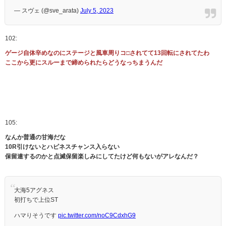
— スヴェ (@sve_arata)
July 5, 2023
102:
ゲージ自体辛めなのにステージと風車周りコ□されてて13回転にされてたわ
ここから更にスルーまで締められたらどうなっちまうんだ
105:
なんか普通の甘海だな
10R引けないとハピネスチャンス入らない
保留連するのかと点滅保留楽しみにしてたけど何もないがアレなんだ？
大海5アグネス
初打ちで上位ST
ハマりそうです
pic.twitter.com/noC9CdxhG9