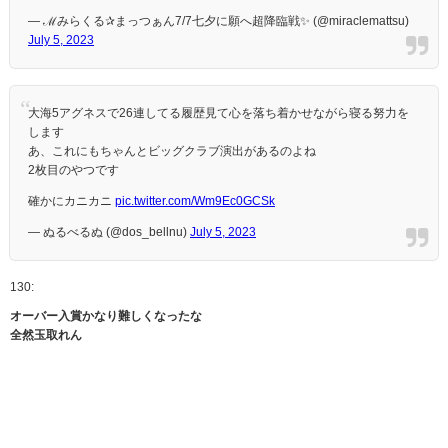
— ℳみらくる✰まっつぁん7/7七夕に願へ超降臨戦✨ (@miraclemattsu)
July 5, 2023
大海5アグネスで26連してる履歴見て心を落ち着かせながら寝る努力を
します
あ、これにもちゃんとビッグクラブ演出があるのよね
2枚目のやつです
確かにカニカニ
pic.twitter.com/Wm9Ec0GCSk
— ぬるべるぬ (@dos_bellnu)
July 5, 2023
130:
オーバー入賞かなり難しくなったな
全然玉取れん