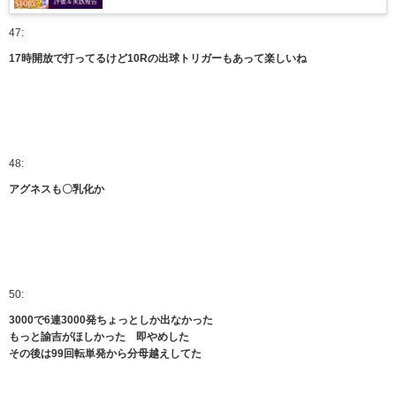
評価＆実践報告
47:
17時開放で打ってるけど10Rの出球トリガーもあって楽しいね
48:
アグネスも〇乳化か
50:
3000で6連3000発ちょっとしか出なかった
もっと諭吉がほしかった 即やめした
その後は99回転単発から分母越えしてた