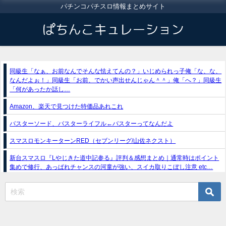
パチンコパチスロ情報まとめサイト
同級生「なぁ、お前なんでそんな怯えてんの？」いじめられっ子俺「な、な、
なんだよぉ！」同級生「お前、でかい声出せんじゃん＾＾」俺「へ？」同級生
「何があったか話し…
Amazon、楽天で見つけた特価品あれこれ
バスターソード、バスターライフル←バスターってなんだよ
スマスロモンキーターンRED（セブンリーグ/山佐ネクスト）
新台スマスロ『Lやじきた道中記参る』評判＆感想まとめ｜通常時はポイント
集めで修行、あっぱれチャンスの河童が強い、スイカ取りこぼし注意 etc…
e獣王-獅子の一撃-｜スペック・攻略情報
新台パチンコ『e魔女と野獣』公式PV動画｜LT直行型399帯、運命分岐から上
乗せループ「（超）BEAST ATTACK」を狙え！