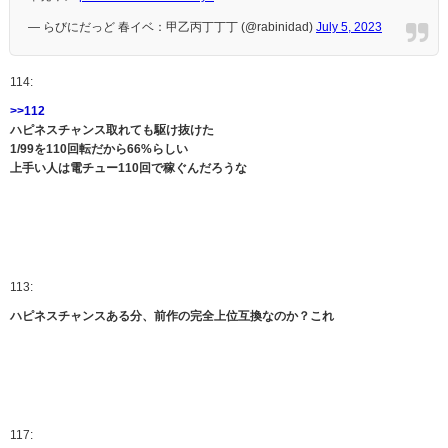
— らびにだっど 春イベ：甲乙丙丁丁丁 (@rabinidad)
July 5, 2023
114:
>>112
ハピネスチャンス取れても駆け抜けた
1/99を110回転だから66%らしい
上手い人は電チュー110回で稼ぐんだろうな
113:
ハピネスチャンスある分、前作の完全上位互換なのか？これ
117: