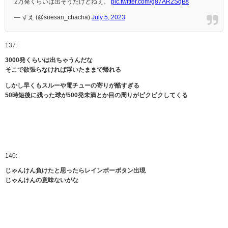
2万発くらいは出そうだけどねぇ。
pic.twitter.com/g87AR2SqBs
— すえ (@suesan_chacha)
July 5, 2023
137:
3000発くらいは出ちゃうんだな
そこで欲張らなければ浮いたままで帰れる
しかし早くもスルーや電チューの寄りが酷すぎる
50時短後に残った球が500発未満とか目の周りがピクピクしてくる
140:
じゃんけん負けたと思ったらレインボーボタン出現
じゃんけんの意味ないがな