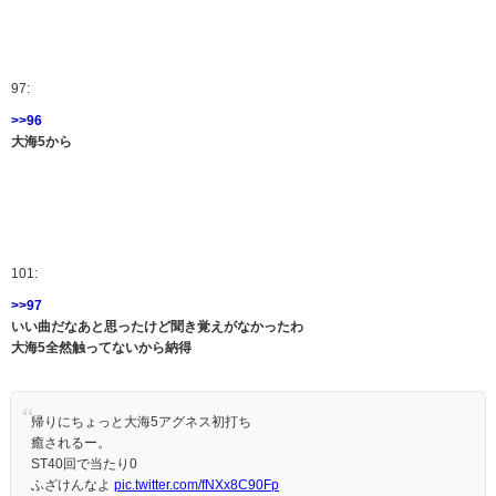
97:
>>96
大海5から
101:
>>97
いい曲だなあと思ったけど聞き覚えがなかったわ
大海5全然触ってないから納得
帰りにちょっと大海5アグネス初打ち
癒されるー。
ST40回で当たり0
ふざけんなよ
pic.twitter.com/fNXx8C90Fp