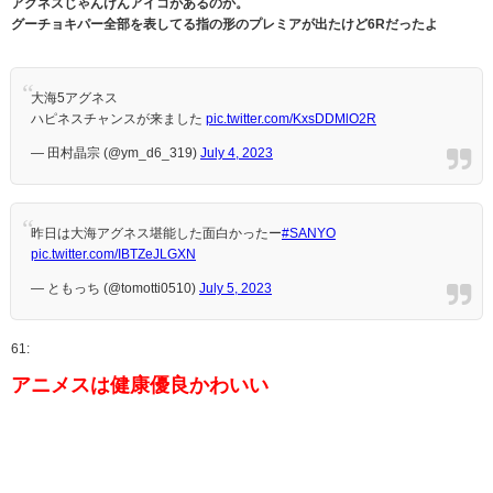
アグネスじゃんけんアイコがあるのか。
グーチョキパー全部を表してる指の形のプレミアが出たけど6Rだったよ
大海5アグネス
ハピネスチャンスが来ました
pic.twitter.com/KxsDDMlO2R
— 田村晶宗 (@ym_d6_319)
July 4, 2023
昨日は大海アグネス堪能した面白かったー
#SANYO
pic.twitter.com/IBTZeJLGXN
— ともっち (@tomotti0510)
July 5, 2023
61:
アニメスは健康優良かわいい