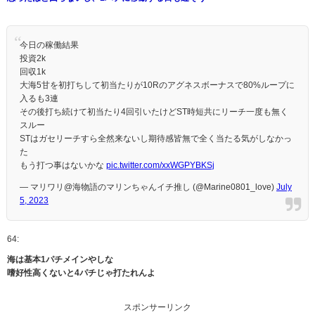
今日の稼働結果
投資2k
回収1k
大海5甘を初打ちして初当たりが10Rのアグネスボーナスで80%ループに
入るも3連
その後打ち続けて初当たり4回引いたけどST時短共にリーチ一度も無く
スルー
STはガセリーチすら全然来ないし期待感皆無で全く当たる気がしなかっ
た
もう打つ事はないかな
pic.twitter.com/xxWGPYBKSj
— マリワリ@海物語のマリンちゃんイチ推し (@Marine0801_love)
July
5, 2023
64:
海は基本1パチメインやしな
嗜好性高くないと4パチじゃ打たれんよ
スポンサーリンク