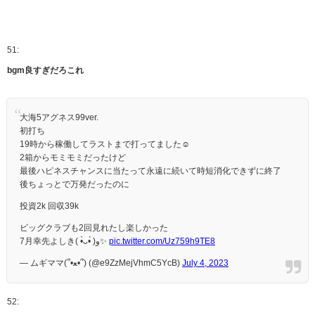
51:
bgm良すぎだろこれ
大海5アグネス99ver.
初打ち
19時から稼働してラストまで打ってました☺️
2箱からモミモミだったけど
最後ハピネスチャンスに当たって永遠に続いて時短消化できずに終了
後ちょっとで万発だったのに
投資2k 回収39k
ビッグクラブも2回見れたし楽しかった
7月幸先よしき( •̀ᴗ•́ )و✨️
pic.twitter.com/Uz759h9TE8
— ムギママ(՞•ﻌ•՞) (@e9ZzMejVhmC5YcB)
July 4, 2023
52: