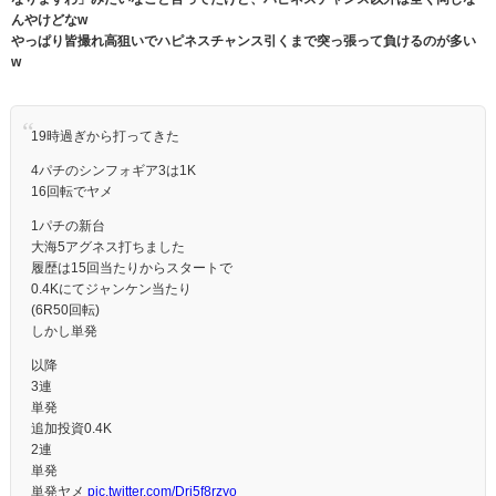
んやけどなw
やっぱり皆撮れ高狙いでハピネスチャンス引くまで突っ張って負けるのが多い
w
19時過ぎから打ってきた
4パチのシンフォギア3は1K
16回転でヤメ
1パチの新台
大海5アグネス打ちました
履歴は15回当たりからスタートで
0.4Kにてジャンケン当たり
(6R50回転)
しかし単発
以降
3連
単発
追加投資0.4K
2連
単発
単発ヤメ
pic.twitter.com/Dri5f8rzyo