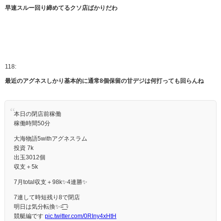
早速スルー回り締めてるクソ店ばかりだわ
118:
最近のアグネスしかり基本的に通常8個保留の甘デジは何打っても回らんね
本日の閉店前稼働
稼働時間50分
大海物語5withアグネスラム
投資 7k
出玉3012個
収支＋5k
7月total収支＋98k✨️4連勝✨
7連して時短残り8で閉店
明日は気分転換✨️=͟͟͞͞ ‍♀️
競艇編です
pic.twitter.com/0RIny4xHtH