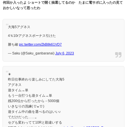
何回か入ったよ ショートで開く抽選してるのか たまに電サポに入ったの見て
おかしいなって思ったわ
大海5アグネス
4％10rアグネスボーナス引けた
勝ち確
pic.twitter.com/ZkB8k61VD7
— Saku (@Saku_ganbaranai)
July 6, 2023
☀️
昨日仕事終わり楽しみにしてた大海5
アグネス
遊タイム→単
もう一台打つも遊タイム→単
残200位から打ったから－5000個
いきなりの洗練( ⩌ ﻌ ⩌ )
遊タイム中の曲を選べるのはいい♪
てだけだった……｡
セグも変わってて10Rと勘違いする