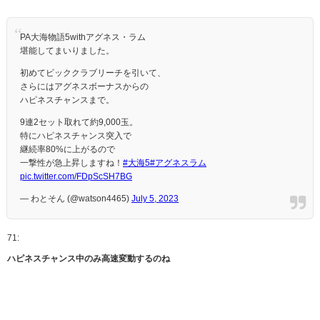
PA大海物語5withアグネス・ラム
堪能してまいりました。
初めてビッククラブリーチを引いて、
さらにはアグネスボーナスからの
ハピネスチャンスまで。
9連2セット取れて約9,000玉。
特にハピネスチャンス突入で
継続率80%に上がるので
一撃性が急上昇しますね！
#大海5
#アグネスラム
pic.twitter.com/FDpScSH7BG
— わとそん (@watson4465)
July 5, 2023
71:
ハピネスチャンス中のみ高速変動するのね