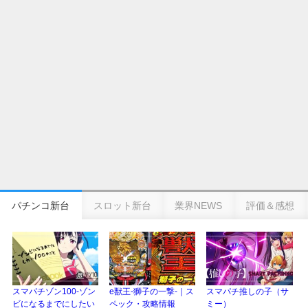
eSAOアリシゼーション夜空『ファン試打会』感想＆画像報告まとめ｜金木犀
の幸せ空間、好感触のフェアスタート、原作愛溢れる演出に感動 etc…
日遊協、ファン調査2025を発表｜使用金額中央値「1万円-3万円/1回」「遊技
歴20年以上が50％以上」等々…
【2025年】エイプリルフール話題（ネタ）まとめ｜ぱちんこパチスロ関連【4
月1日】
パチンコ新台
スロット新台
業界NEWS
評価＆感想
スマパチゾン100-ゾン
e獣王-獅子の一撃-｜ス
スマパチ推しの子（サ
ビになるまでにしたい
ペック・攻略情報
ミー）