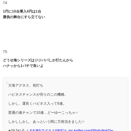
74:
1円に10台導入4円は1台
勝負の舞台にすら立てない
75:
どうせ海シリーズはジジババしか打たんから
ハナッから1パチで良いよ
大海アグネス、初打ち
ハピネスチャンスが売りのこの機種。
しかし、運良くハピネス入って6連。
普通の連チャンで10連…どーゆーこっちゃ‍♂️
しかししかし、あっという間に万発頂きました✨️
➕38.5k( ᐛ و)و
#大海5アグネス
#初打ち
pic.twitter.com/0Pp6v9ghDw