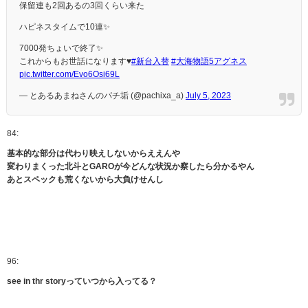
保留連も2回あるの3回くらい来た
ハピネスタイムで10連✨️
7000発ちょいで終了✨️
これからもお世話になります♥️
#新台入替
#大海物語5アグネス
pic.twitter.com/Evo6Osi69L
— とあるあまねさんのパチ垢 (@pachixa_a)
July 5, 2023
84:
基本的な部分は代わり映えしないからええんや
変わりまくった北斗とGAROが今どんな状況か察したら分かるやん
あとスペックも荒くないから大負けせんし
96:
see in thr storyっていつから入ってる？