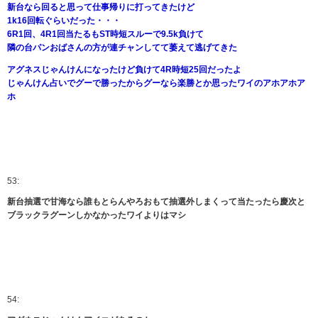
新台なら回ると思って仕事帰りに打ってきたけど
1k16回転ぐらいだった・・・
6R1回、4R1回当たるもST時短スルーで9.5k負けて
隣の台パンおばさんの方が連チャンしてて萎えて逃げてきた
アグネスじゃんけんになったけど負けて4R時短25回だったよ
じゃんけん占いでグーで勝ったからグーなら楽勝とか思ったワイのアホアホア
ホ
53:
新台抽選で甘海なら誰もとらんやろおもて抽選外しまくって当たったら慶次と
ブラックラグーンしかなかったワイよりはマシ
54: