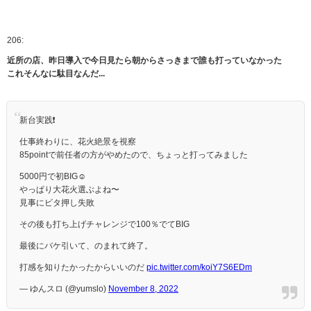
206:
近所の店、昨日導入で今日見たら朝からさっきまで誰も打っていなかった
これそんなに駄目なんだ...
新台実践❗️
仕事終わりに、花火絶景を視察
85pointで前任者の方がやめたので、ちょっと打ってみました
5000円で初BIG☺️
やっぱり大花火選ぶよね〜
見事にビタ押し失敗
その後も打ち上げチャレンジで100％でてBIG
最後にバケ引いて、のまれて終了。
打感を知りたかったからいいのだ
pic.twitter.com/koiY7S6EDm
— ゆんスロ (@yumslo)
November 8, 2022