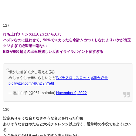
127:
打ち上げチャンスほんとにいらんわ
ハズレなのに狙わせて、50%でスカったら余計ムカつくしなによりバケが出玉
クソすぎて絶望感半端ない
BIGが600超えの出玉感嬉しい反面イライラポイント多すぎる
懐かし過ぎて少し震える(笑)
めちゃくちゃ辛いらしいけど
#パチスロ
#スロット
#花火絶景
pic.twitter.com/HKhD9nYe6f
— 黒井白子 (@961_shiroko)
November 9, 2022
130:
設定ありそうな台となさそうな台とを打った印象
ありそうな台はやたらと大花チャレンジ以上行く、通常時の小役でもよくはい
る
なさそうな台はルーレットですら中々行かない