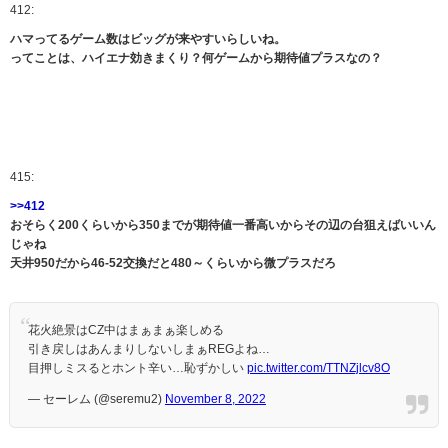
412:
ハマってるゲーム数はビッグが来やすいらしいね。
ってことは、ハイエナ効きまくり？何ゲームから期待値プラスなの？
415:
>>412
おそらく200くらいから350までが期待値一番高いからその辺の台狙えばいいん
じゃね
天井950だから46-52交換だと480～くらいから微プラスだろ
花火絶景はCZ中はまぁまぁ楽しめる
引き戻しはあんまりしないしまぁREGよね…
目押しミスるとホント辛い…恥ずかしい
pic.twitter.com/TTNZjlcv8O
— セーレム (@seremu2)
November 8, 2022