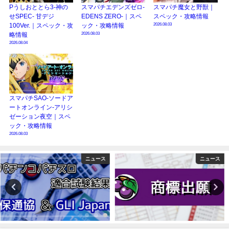
Pうしおととら3-神の
スマパチエデンズゼロ-
スマパチ魔女と野獣｜
せSPEC- 甘デジ
EDENS ZERO-｜スペ
スペック・攻略情報
2026.08.03
100Ver.｜スペック・攻
ック・攻略情報
2026.08.03
略情報
2026.08.04
スマパチSAO-ソードア
ートオンライン-アリシ
ゼーション夜空｜スペ
ック・攻略情報
2026.08.03
ニュース
コラム