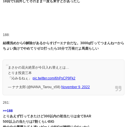
18回で1回外してそのまま一度も来ずとかあったし
188:
結構浅めからG解除があるからすげーエナ台だな。3000g打ってつまんねーから
ちょい負けでやめてリゼロ打ったら10分で万発だよ馬鹿らしい
まさかの花火絶景が今日入れ替えとは…
とりま投資三本
「沁みるねぇ」
pic.twitter.com/6hPsCP9Fk2
— ナナ太郎 (@NANA_Tarou_s58)
November 9, 2022
261:
>>188
とりあえず打ってきたけど300以内の初当たりは全てBAR
500以上の当たりは7割くらいBIG
他の台の履歴みても浅いゲームのBIGが極端に少ないから