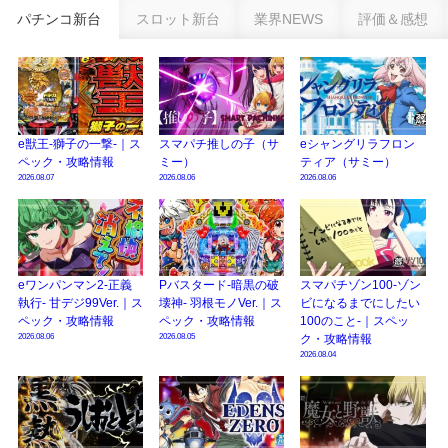
パチンコ新台
スロット新台
業界NEWS
評価＆感想
eSAOアリシゼーション夜空『ファン試打会』感想＆画像報告まとめ｜金木犀
の幸せ空間、好感触のフェアスタート、原作愛溢れる演出に感動 etc…
日遊協、ファン調査2025を発表｜使用金額中央値「1万円-3万円/1回」「遊技
歴20年以上が50％以上」等々…
【2025年】エイプリルフール話題（ネタ）まとめ｜ぱちんこパチスロ関連【4
e獣王-獅子の一撃-｜ス
スマパチ推しの子（サ
eシャングリラフロン
月1日】
ペック・攻略情報
ミー）
ティア（サミー）
2026.08.07
2026.08.06
2026.08.06
eワンパンマン2-正義
Pバスタード-暗黒の破
スマパチゾン100-ゾン
執行- 甘デジ99Ver.｜ス
壊神- 羽根モノVer.｜ス
ビになるまでにしたい
ペック・攻略情報
ペック・攻略情報
100のこと-｜スペッ
2026.08.06
2026.08.05
ク・攻略情報
2026.08.04