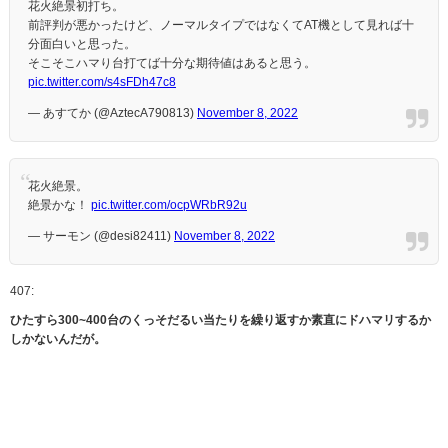
花火絶景初打ち。
前評判が悪かったけど、ノーマルタイプではなくてAT機として見れば十
分面白いと思った。
そこそこハマり台打てば十分な期待値はあると思う。
pic.twitter.com/s4sFDh47c8
— あすてか (@AztecA790813)
November 8, 2022
花火絶景。
絶景かな！
pic.twitter.com/ocpWRbR92u
— サーモン (@desi82411)
November 8, 2022
407:
ひたすら300~400台のくっそだるい当たりを繰り返すか素直にドハマリするか
しかないんだが。