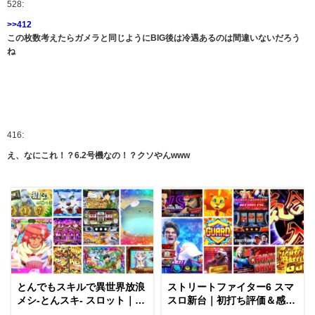
528:
>>412
この枚数考えたらガメラと同じようにBIG後は冷遇あるのは間違いないだろう
ね
416:
え、なにこれ！？6.2号機なの！？クソやんwww
とんでもスキルで異世界放浪
ストリートファイター6 スマ
メシ-とんスキ- スロット｜初
スロ新台｜初打ち評価＆感
打ち評価＆感想、Twitter報告
想、Twitter報告まとめ