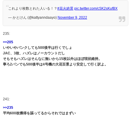
これより枚数とれた人いる！？
#花火絶景
pic.twitter.com/cSK2sKufBX
— かとけん (@kattyanndaayo)
November 9, 2022
235:
>>205
いやいやパンクしても500後半は行くでしょ
JAC、3枚、ハズレはノーカウントだし
そもそもハズレはそんなに無いから15枚以外はほぼ現状維持。
寧ろ2パンでも500後半は4号機の大花百景より安定して行く訳よ。
241:
>>235
平均600枚獲得を謳ってるからそれではまずい