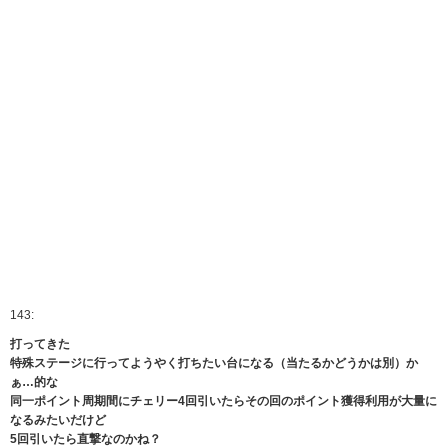
143:
打ってきた
特殊ステージに行ってようやく打ちたい台になる（当たるかどうかは別）か
ぁ…的な
同一ポイント周期間にチェリー4回引いたらその回のポイント獲得利用が大量に
なるみたいだけど
5回引いたら直撃なのかね？