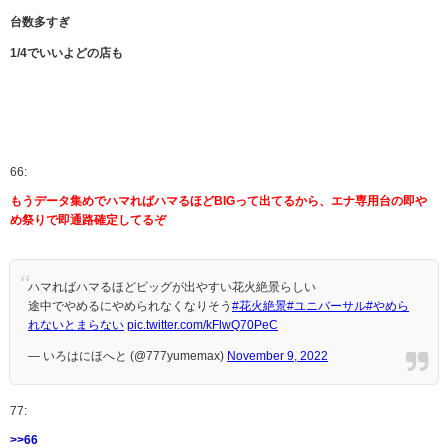
台数多すぎ
1/4でいいよどの店も
66:
もうデータ集めでハマればハマるほどBIGって出てるから、エナ専用台の即や
め祭りで即通路確定してるぞ
ハマればハマるほどビッグが出やすい花火絶景らしい
途中でやめるにやめられなくなりそう
#花火絶景
#ユニバーサル
#やめら
れないとまらない
pic.twitter.com/kFlwQ70PeC
— いろはにほへと (@777yumemax)
November 9, 2022
77:
>>66