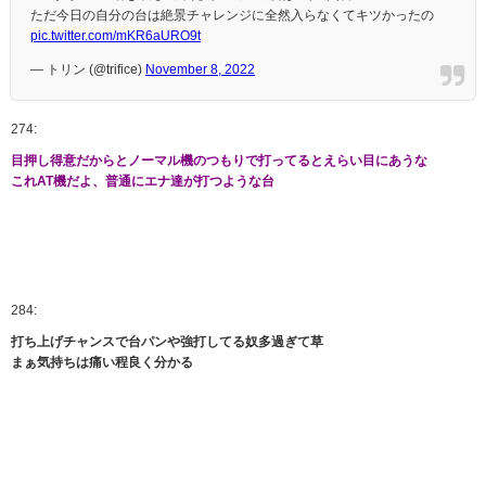
ただ今日の自分の台は絶景チャレンジに全然入らなくてキツかったの
pic.twitter.com/mKR6aURO9t
— トリン (@trifice)
November 8, 2022
274:
目押し得意だからとノーマル機のつもりで打ってるとえらい目にあうな
これAT機だよ、普通にエナ達が打つような台
284:
打ち上げチャンスで台パンや強打してる奴多過ぎて草
まぁ気持ちは痛い程良く分かる