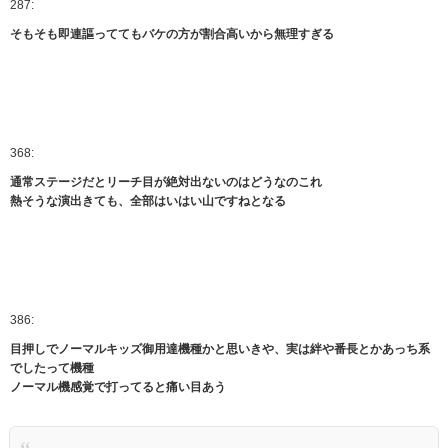
287:
そもそも即連謳っててもバケの方が割合高いから無理すぎる
368:
通常ステージだとリーチ目が絶対出ないのはどうなのこれ
熱そうな演出きても、全部はいはい山ですねとなる
386:
目押しでノーマルキッズ御用達機種かと思いきや、実は絆や番長とかあっち系
でしたって機種
ノーマル機感覚で打ってると痛い目あう