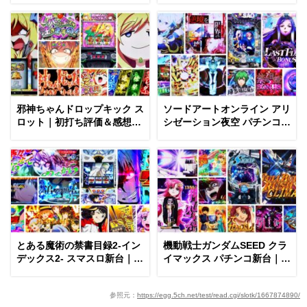
まとめ
邪神ちゃんドロップキック ス
ソードアートオンライン アリ
ロット｜初打ち評価＆感想、
シゼーション夜空 パチンコ新
Twitter報告まとめ
台｜初打ち評価＆感想、
Twitter報告まとめ
とある魔術の禁書目録2-イン
機動戦士ガンダムSEED クラ
デックス2- スマスロ新台｜初
イマックス パチンコ新台｜初
打ち評価＆感想、Twitter報告
打ち評価＆感想、Twitter報告
まとめ
まとめ
参照元：
https://egg.5ch.net/test/read.cgi/slotk/1667874890/