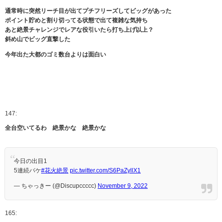
通常時に突然リーチ目が出てプチフリーズしてビッグがあった
ポイント貯めと割り切ってる状態で出て複雑な気持ち
あと絶景チャレンジでレアな役引いたら打ち上げ以上？
斜め山でビッグ直撃した
今年出た大都のゴミ数台よりは面白い
147:
全台空いてるわ 絶景かな 絶景かな
今日の出目1
5連続バケ
#花火絶景
pic.twitter.com/S6PaZyllX1
— ちゃっきー (@Discupccccc)
November 9, 2022
165: