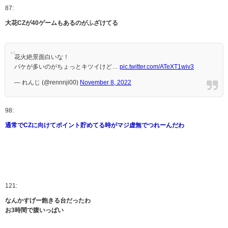
87:
大花CZが40ゲームもあるのがふざけてる
花火絶景面白いな！
バケが多いのがちょっとキツイけど…
pic.twitter.com/ATeXT1wiv3
— れんじ (@rennnji00)
November 8, 2022
98:
通常でCZに向けてポイント貯めてる時がマジ虚無でつれーんだわ
121:
なんかすげー飽きる台だったわ
お3時間で腹いっぱい