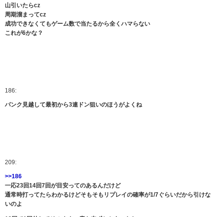
山引いたらcz
周期溜まってcz
成功できなくてもゲーム数で当たるから全くハマらない
これが6かな？
186:
パンク見越して最初から3連ドン狙いのほうがよくね
209:
>>186
一応23回14回7回が目安ってのあるんだけど
通常時打ってたらわかるけどそもそもリプレイの確率が1/7ぐらいだから引けな
いのよ