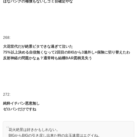
ほなパンクの補償もないしゴミ台確定やな
268:
大花世代だが絶景ビタできな過ぎて泣いた
75%以上決める自信無くなって2回目のBIGから3連外し+保険に切り替えたわ
反射神経の問題かなぁ？通常時も結構BAR図柄見失う
272:
純粋イチパン恩恵無し
ゼロパンだけですね
花火絶景は好きかもしれない。
BIGからBIGの引き戻し出来た時の出玉速度はエグイね。