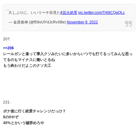
久しぶりに、いいリーチ目見た
#花火絶景
pic.twitter.com/Tr68CQaQLc
— 金原俊伸 (@f59vUIYdJcRvXBe)
November 8, 2022
207:
>>206
レールガンと違って導入クソみたいに多いからいつでも打てるってみんな思っ
てるのもマイナスに働いとるね
もう終わりだよこのクソ大工
231:
ボナ後に行く絶景チャレンジだっけ？
8の0やぞ
40%とかいう嘘辞めろや