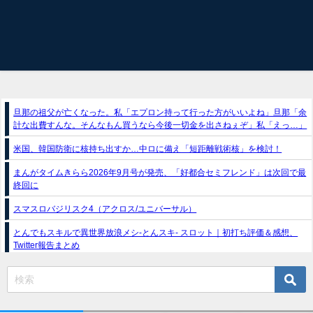
旦那の祖父が亡くなった。私「エプロン持って行った方がいいよね」旦那「余
計な出費すんな。そんなもん買うなら今後一切金を出さねぇぞ」私「えっ…」
米国、韓国防衛に核持ち出すか…中ロに備え「短距離戦術核」を検討！
まんがタイムきらら2026年9月号が発売、「好都合セミフレンド」は次回で最
終回に
スマスロバジリスク4（アクロス/ユニバーサル）
とんでもスキルで異世界放浪メシ-とんスキ- スロット｜初打ち評価＆感想、
Twitter報告まとめ
e獣王-獅子の一撃-｜スペック・攻略情報
新台パチンコ『e魔女と野獣』公式PV動画｜LT直行型399帯、運命分岐から上
乗せループ「（超）BEAST ATTACK」を狙え！